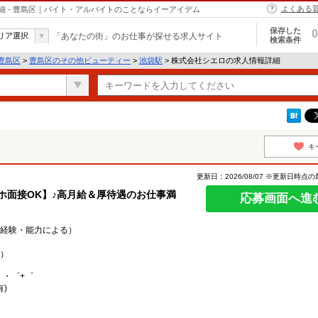
よくある
 - 豊島区｜バイト・アルバイトのことならイーアイデム
保存した
0
リア選択
「あなたの街」のお仕事が探せる求人サイト
検索条件
豊島区
>
豊島区のその他ビューティー
>
池袋駅
> 株式会社シエロの求人情報詳細
キ
更新日：2026/08/07 ※更新日時点
ホ面接OK】♪高月給＆厚待遇のお仕事満
応募画面へ進
0円（経験・能力による）
）
。・゜+゜
)