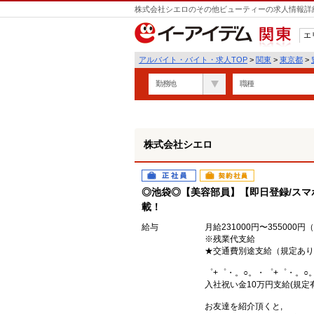
株式会社シエロのその他ビューティーの求人情報詳細
エ
関東
アルバイト・バイト・求人TOP
>
関東
>
東京都
>
勤務地
職種
株式会社シエロ
正社員
契約社員
◎池袋◎【美容部員】【即日登録/スマ
載！
給与
月給231000円〜35500
※残業代支給
★交通費別途支給（規定あり
゜+゜・。○。・゜+゜・。○
入社祝い金10万円支給(規定有
お友達を紹介頂くと,