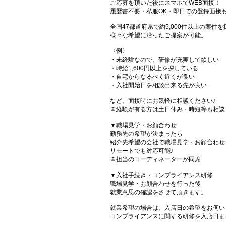
ご応募を頂いた後にスマホでWEB面接！
履歴書不要・私服OK・即日での登録面接
全国47都道府県で約5,000件以上の案件
様々な希望に沿ったご提案が可能。
〈例〉
・未経験なので、研修が充実して欲しい
・時給1,600円以上を探している
・自宅からなるべく近くが良い
・入社開始日を相談出来る先が良い
など、面接時にお気軽に相談ください♪
※経験が有る方は土日休み・時短等も相談
▼職場見学・お顔合わせ
勤務先の希望が決まったら
紹介先希望の会社で職場見学・お顔合わせ
リモートでも対応可能♪
※担当のコーディネーターが同席
▼入社手続き・コンプライアンス研修
職場見学・お顔合わせを行った後
就業意思の確認をさせて頂きます。
就業希望の場合は、入店日の希望をお伺い
コンプライアンスに関する研修を入店日ま