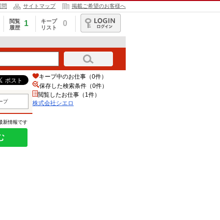
質問
サイトマップ
掲載ご希望のお客様へ
閲覧
キープ
1
0
履歴
リスト
ログイン
キープ中のお仕事（0件）
保存した検索条件（
0
件）
閲覧したお仕事（1件）
ープ
株式会社シエロ
の最新情報です
む