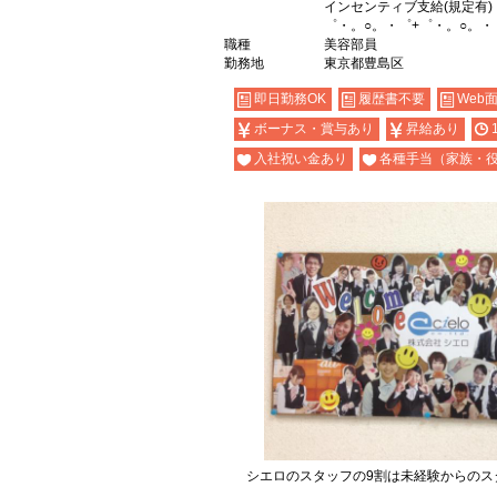
インセンティブ支給(規定有)
゜・。○。・゜+゜・。○。・
職種
美容部員
勤務地
東京都豊島区
即日勤務OK
履歴書不要
Web
ボーナス・賞与あり
昇給あり
入社祝い金あり
各種手当（家族・
シエロのスタッフの9割は未経験からのス