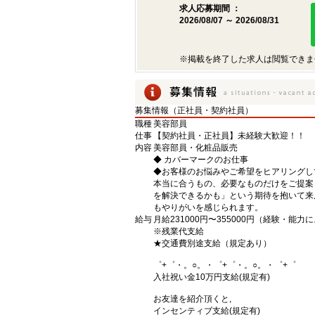
求人応募期間 ：
2026/08/07 ～ 2026/08/31
※掲載を終了した求人は閲覧できま
募集情報（正社員・契約社員）
職種
美容部員
仕事
【契約社員・正社員】未経験大歓迎！！
内容
美容部員・化粧品販売
◆ カバーマークのお仕事
◆お客様のお悩みやご希望をヒアリングし
本当に合うもの、必要なものだけをご提案
を解決できるかも」という期待を抱いて来
もやりがいを感じられます。
給与
月給231000円〜355000円（経験・能力
※残業代支給
★交通費別途支給（規定あり）
゜+゜・。○。・゜+゜・。○。・゜+゜
入社祝い金10万円支給(規定有)
お友達を紹介頂くと,
インセンティブ支給(規定有)