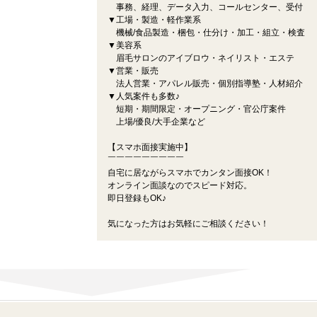
事務、経理、データ入力、コールセンター、受付
▼工場・製造・軽作業系
機械/食品製造・梱包・仕分け・加工・組立・検査
▼美容系
眉毛サロンのアイブロウ・ネイリスト・エステ
▼営業・販売
法人営業・アパレル販売・個別指導塾・人材紹介
▼人気案件も多数♪
短期・期間限定・オープニング・官公庁案件
上場/優良/大手企業など
【スマホ面接実施中】
￣￣￣￣￣￣￣￣￣
自宅に居ながらスマホでカンタン面接OK！
オンライン面談なのでスピード対応。
即日登録もOK♪
気になった方はお気軽にご相談ください！