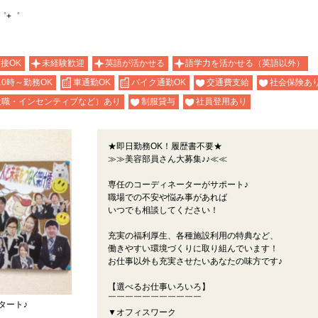
゜+゜
面接OK
未経験歓迎
英語が活かせる
語学力を活かせる（英語以外）
10時～勤務OK
車通勤OK
バイク通勤OK
交通費支給
社会保険あ
役職・インセンティブなど）あり
制服貸与
社員登用あり
★即日勤務OK！履歴書不要★
≫≫美容部員さん大募集♪♪≪≪
専任のコーディネーターがサポート♪
職場での不安や悩み事があれば
いつでも相談してください！
充実の福利厚生、各種施設利用の特典など、
働きやすい環境づくりに取り組んでいます！
お仕事以外も充実させたいあなたの味方です♪
【選べるお仕事いろいろ】
￣￣￣￣￣￣￣￣￣￣￣
タート♪
▼オフィスワーク