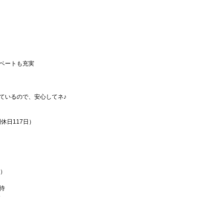
ベートも充実
ているので、安心してネ♪
休日117日）
得）
待
介