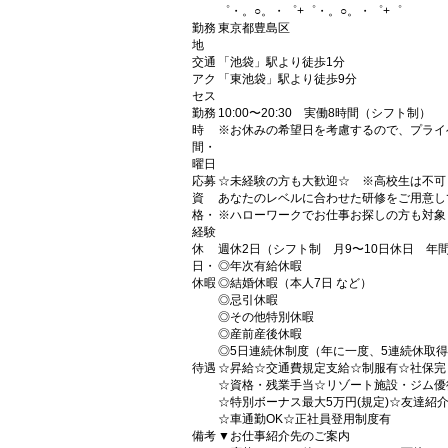
゜・。○。・゜+゜・。○。・゜+゜
勤務
東京都豊島区
地
交通
「池袋」駅より徒歩1分
アク
「東池袋」駅より徒歩9分
セス
勤務
10:00〜20:30 実働8時間（シフト制）
時
※お休みの希望日を考慮するので、プライ
間・
曜日
応募
☆未経験の方も大歓迎☆ ※高校生は不可
資
あなたのレベルに合わせた研修をご用意し
格・
※ハローワークでお仕事お探しの方も対象
経験
休
週休2日（シフト制 月9〜10日休日 年間
日・
◎年次有給休暇
休暇
◎結婚休暇（本人7日 など）
◎忌引休暇
◎その他特別休暇
◎産前産後休暇
◎5日連続休制度（年に一度、5連続休取
待遇
☆昇給☆交通費規定支給☆制服有☆社保完
☆資格・残業手当☆リゾート施設・ジム優
☆特別ボーナス最大5万円(規定)☆友達紹
☆車通勤OK☆正社員登用制度有
備考
▼お仕事紹介先のご案内