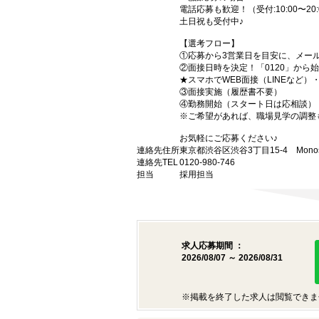
電話応募も歓迎！（受付:10:00〜20:
土日祝も受付中♪
【選考フロー】
①応募から3営業日を目安に、メール
②面接日時を決定！「0120」から
★スマホでWEB面接（LINEなど
③面接実施（履歴書不要）
④勤務開始（スタート日は応相談）
※ご希望があれば、職場見学の調整
お気軽にご応募ください♪
連絡先住所
東京都渋谷区渋谷3丁目15-4 Monost
連絡先TEL
0120-980-746
担当
採用担当
求人応募期間 ：
2026/08/07 ～ 2026/08/31
※掲載を終了した求人は閲覧できま