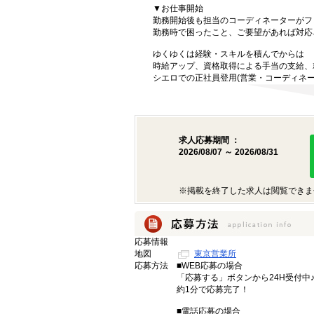
▼お仕事開始
勤務開始後も担当のコーディネーターがフ
勤務時で困ったこと、ご要望があれば対応
ゆくゆくは経験・スキルを積んでからは
時給アップ、資格取得による手当の支給、
シエロでの正社員登用(営業・コーディネー
求人応募期間 ：
2026/08/07 ～ 2026/08/31
※掲載を終了した求人は閲覧できま
応募情報
地図
東京営業所
応募方法
■WEB応募の場合
「応募する」ボタンから24H受付中
約1分で応募完了！
■電話応募の場合