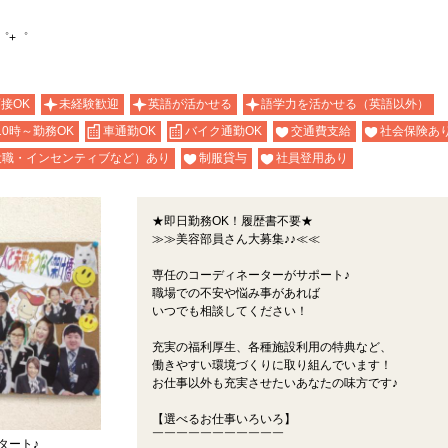
゜+゜
面接OK
未経験歓迎
英語が活かせる
語学力を活かせる（英語以外）
10時～勤務OK
車通勤OK
バイク通勤OK
交通費支給
社会保険あ
役職・インセンティブなど）あり
制服貸与
社員登用あり
★即日勤務OK！履歴書不要★
≫≫美容部員さん大募集♪♪≪≪
専任のコーディネーターがサポート♪
職場での不安や悩み事があれば
いつでも相談してください！
充実の福利厚生、各種施設利用の特典など、
働きやすい環境づくりに取り組んでいます！
お仕事以外も充実させたいあなたの味方です♪
【選べるお仕事いろいろ】
￣￣￣￣￣￣￣￣￣￣￣
タート♪