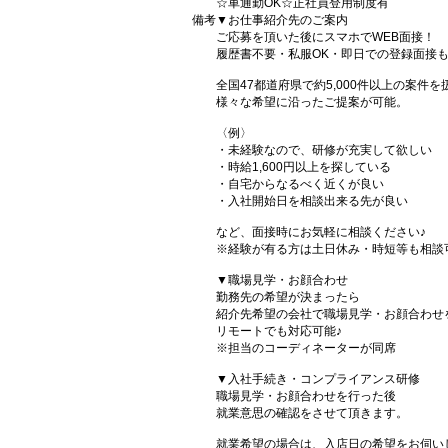
☆車通勤OK☆正社員登用制度有
備考
▼お仕事紹介先のご案内
ご応募を頂いた後にスマホでWEB面接！
履歴書不要・私服OK・即日での登録面接
全国47都道府県で約5,000件以上の案件
様々な希望に沿ったご提案が可能。
〈例〉
・未経験なので、研修が充実して欲しい
・時給1,600円以上を探している
・自宅からなるべく近くが良い
・入社開始日を相談出来る先が良い
など、面接時にお気軽に相談ください♪
※経験が有る方は土日休み・時短等も相談
▼職場見学・お顔合わせ
勤務先の希望が決まったら
紹介先希望の会社で職場見学・お顔合わせ
リモートでも対応可能♪
※担当のコーディネーターが同席
▼入社手続き・コンプライアンス研修
職場見学・お顔合わせを行った後
就業意思の確認をさせて頂きます。
就業希望の場合は、入店日の希望をお伺い