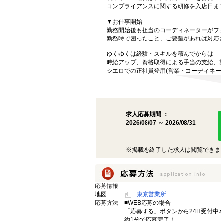
コンプライアンスに関する研修を入店日ま
▼お仕事開始
勤務開始後も担当のコーディネーターがフ
勤務時で困ったこと、ご要望があれば対応
ゆくゆくは経験・スキルを積んでからは
時給アップ、資格取得による手当の支給、
シエロでの正社員登用(営業・コーディネー
求人応募期間 ：
2026/08/07 ～ 2026/08/31
※掲載を終了した求人は閲覧できま
応募情報
地図
東京営業所
応募方法
■WEB応募の場合
「応募する」ボタンから24H受付中
約1分で応募完了！