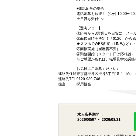
■電話応募の場合
電話応募も歓迎！（受付:10:00〜20:
土日祝も受付中♪
【選考フロー】
①応募から3営業日を目安に、メール
②面接日時を決定！「0120」から
★スマホでWEB面接（LINEなど
③面接実施（履歴書不要）
④勤務開始（スタート日は応相談）
※ご希望があれば、職場見学の調整
お気軽にご応募ください♪
連絡先住所
東京都渋谷区渋谷3丁目15-4 Monost
連絡先TEL
0120-980-746
担当
採用担当
求人応募期間 ：
2026/08/07 ～ 2026/08/31