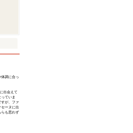
や体調に合っ
に出会えて
なっていま
ですが、ファ
クセーヌに出
ちらも思わず