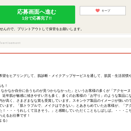
応募画面へ進む
キープ
1分で応募完了!!
せんので、プリントアウトして保管をお願いします。
希望をヒアリングして、肌診断・メイクアップサービスを通して、肌質・生活習慣
品も！
、なかなか自分に合うものが見つからなかった」というお客様の多くが「アクセーヌ
、近年肌が敏感に傾きやすい方も多く、多くのお客様の「お守り」のような製品に
判が高く、さまざまなな賞も受賞しています。スキンケア製品のイメージが強いの
ています。「肌トラブルで、メイクはできない」とあきらめていたお客様が、「ア
た！・・・うれしくて泣きそう。」と感動していただくこともしばしば。・・・こ
わえるお仕事です！
による）