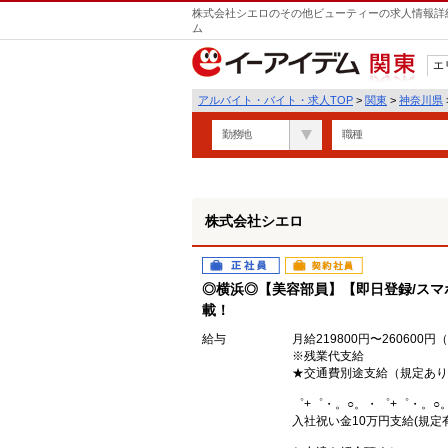
株式会社シエロのその他ビューティーの求人情報詳細
ム
エ
関東
アルバイト・バイト・求人TOP
>
関東
>
神奈川県
勤務地
職種
株式会社シエロ
正社員
契約社員
◎横浜◎【美容部員】【即日登録/スマ
載！
給与
月給219800円〜26060
※残業代支給
★交通費別途支給（規定あり
゜+゜・。○。・゜+゜・。○
入社祝い金10万円支給(規定有