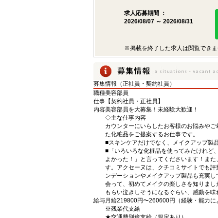
求人応募期間 ：
2026/08/07 ～ 2026/08/31
※掲載を終了した求人は閲覧できま
募集情報（正社員・契約社員）
職種
美容部員
仕事
【契約社員・正社員】
内容
美容部員を大募集！未経験大歓迎！
◇主な仕事内容
カウンターにいらしたお客様のお悩みやご
た化粧品をご提案するお仕事です。
■スキンケアだけでなく、メイクアップ製
■「いろいろな化粧品を使ってみたけれど
よかった！」と言ってくださいます！また
す。アクセーヌは、クチコミサイトでも評
ンデーションやメイクアップ製品も充実し
会って、初めてメイクの楽しさを知りまし
もらい泣きしそうになるぐらい、感動を味
給与
月給219800円〜260600円（経験・能力
※残業代支給
★交通費別途支給（規定あり）