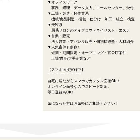
▼オフィスワーク
事務、経理、データ入力、コールセンター、受付
▼工場・製造・軽作業系
機械/食品製造・梱包・仕分け・加工・組立・検査
▼美容系
眉毛サロンのアイブロウ・ネイリスト・エステ
▼営業・販売
法人営業・アパレル販売・個別指導塾・人材紹介
▼人気案件も多数♪
短期・期間限定・オープニング・官公庁案件
上場/優良/大手企業など
【スマホ面接実施中】
￣￣￣￣￣￣￣￣￣
自宅に居ながらスマホでカンタン面接OK！
オンライン面談なのでスピード対応。
即日登録もOK♪
気になった方はお気軽にご相談ください！