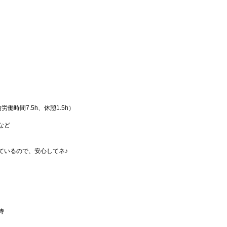
時間7.5h、休憩1.5h）
0など
ているので、安心してネ♪
待