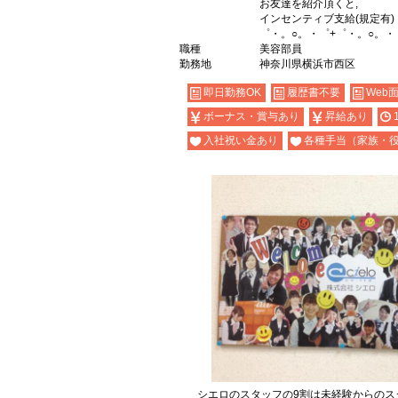
お友達を紹介頂くと,
インセンティブ支給(規定有)
゜・。○。・゜+゜・。○。・
職種
美容部員
勤務地
神奈川県横浜市西区
即日勤務OK
履歴書不要
Web
ボーナス・賞与あり
昇給あり
入社祝い金あり
各種手当（家族・
シエロのスタッフの9割は未経験からのス