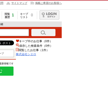
質問
サイトマップ
掲載ご希望のお客様へ
閲覧
キープ
1
0
履歴
リスト
ログイン
詳細
キープ中のお仕事（0件）
保存した検索条件（
0
件）
閲覧したお仕事（1件）
ープ
株式会社シエロ
の最新情報です
む