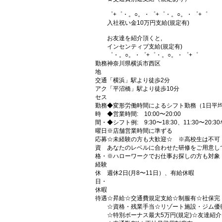
゜+゜・。○。・゜+゜・。○。・゜+゜
入社祝い金10万円支給(規定有)
お友達を紹介頂くと,
インセンティブ支給(規定有)
゜・。○。・゜+゜・。○。・゜+゜
勤務
神奈川県横浜市西区
地
交通
「横浜」駅より徒歩2分
アク
「平沼橋」駅より徒歩10分
セス
勤務
◆変形労働時間によるシフト勤務（1日平均労働
時
◆営業時間: 10:00〜20:00
間・
◆シフト例: 9:30〜18:30、11:30〜20:3
曜日
※店舗営業時間に準ずる
応募
☆未経験の方も大歓迎☆ ※高校生は不可
資
あなたのレベルに合わせた研修をご用意し
格・
※ハローワークでお仕事お探しの方も対象
経験
休
週休2日(月8〜11日）、有給休暇
日・
休暇
待遇
☆昇給☆交通費規定支給☆制服有☆社保完
☆資格・残業手当☆リゾート施設・ジム優
☆特別ボーナス最大5万円(規定)☆友達紹介