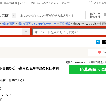
よくある
 - 横浜市西区｜バイト・アルバイトのことならイーアイデ
保存した
0
リア選択
「あなたの街」のお仕事が探せる求人サイト
検索条件
>
横浜市西区
>
横浜市西区のその他ビューティー
>
平沼橋駅
> 株式会社シエロの求人情報
キ
更新日：2026/08/07 ※更新日時点
ホ面接OK】♪高月給＆厚待遇のお仕事満
応募画面へ進
0円（経験・能力による）
）
。・゜+゜
)