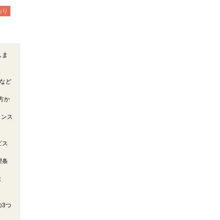
あり
しま
など
。
方か
ャンス
ビス
望条
ま
3つ