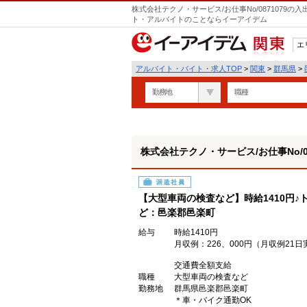
株式会社テクノ・サービス/お仕事No/0871079
ト・アルバイトのことならイーアイデム
エ
関東
アルバイト・バイト・求人TOP
>
関東
>
群馬県
>
勤務地
職種
株式会社テクノ・サービス/お仕事No/08
派遣社員
【大型車両の検査など】時給1410円
ど：邑楽郡邑楽町
給与
時給1410円
月収例：226、000円（月収例2
交通費全額支給
職種
大型車両の検査など
勤務地
群馬県邑楽郡邑楽町
＊車・バイク通勤OK