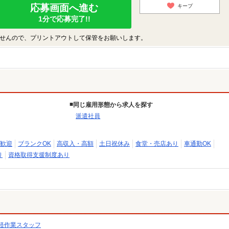
応募画面へ進む
キープ
1分で応募完了!!
せんので、プリントアウトして保管をお願いします。
同じ雇用形態から求人を探す
派遣社員
歓迎
ブランクOK
高収入・高額
土日祝休み
食堂・売店あり
車通勤OK
り
資格取得支援制度あり
軽作業スタッフ