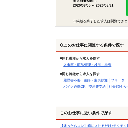
求人応募期間 ：
2026/08/05 ～ 2026/08/31
※掲載を終了した求人は閲覧できま
このお仕事に関連する条件で探す
同じ職種から求人を探す
入出庫・商品管理・検品・検査
同じ特徴から求人を探す
履歴書不要
主婦・主夫歓迎
フリーター
バイク通勤OK
交通費支給
社会保険あ
このお仕事に近い条件で探す
【迷ったらコレ】箱に入れるだけ♪モクモク