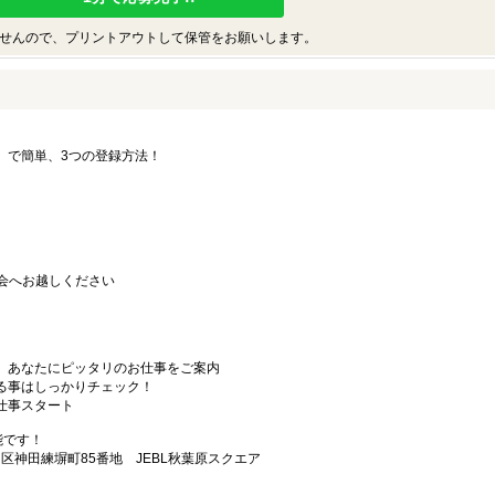
せんので、プリントアウトして保管をお願いします。
要」で簡単、3つの登録方法！
会へお越しください
から、あなたにピッタリのお仕事をご案内
なる事はしっかりチェック！
お仕事スタート
能です！
田区神田練塀町85番地 JEBL秋葉原スクエア