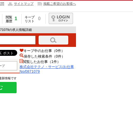
質問
サイトマップ
掲載ご希望のお客様へ
閲覧
キープ
1
0
履歴
リスト
ログイン
71079の求人情報詳細
キープ中のお仕事（0件）
保存した検索条件（
0
件）
閲覧したお仕事（1件）
ープ
株式会社テクノ・サービス/お仕事
No/0871079
の最新情報です
む