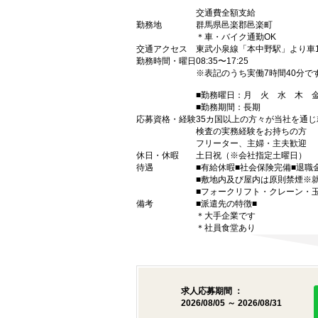
交通費全額支給
勤務地
群馬県邑楽郡邑楽町
＊車・バイク通勤OK
交通アクセス
東武小泉線「本中野駅」より車1
勤務時間・曜日
08:35〜17:25
※表記のうち実働7時間40分で
■勤務曜日：月 火 水 木
■勤務期間：長期
応募資格・経験
35カ国以上の方々が当社を通じ
検査の実務経験をお持ちの方
フリーター、主婦・主夫歓迎
休日・休暇
土日祝（※会社指定土曜日）
待遇
■有給休暇■社会保険完備■退職
■敷地内及び屋内は原則禁煙※
■フォークリフト・クレーン・
備考
■派遣先の特徴■
＊大手企業です
＊社員食堂あり
求人応募期間 ：
2026/08/05 ～ 2026/08/31