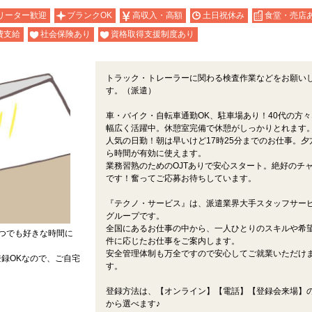
リーター歓迎
ブランクOK
高収入・高額
土日祝休み
食堂・売店
費支給
社会保険あり
資格取得支援制度あり
トラック・トレーラーに関わる検査作業などをお願い
す。（派遣）
車・バイク・自転車通勤OK、駐車場あり！40代の方々
幅広く活躍中。休憩室完備で休憩がしっかりとれます
人気の日勤！朝は早いけど17時25分までのお仕事。夕
ら時間が有効に使えます。
業務習熟のためのOJTありで安心スタート。絶好のチ
です！奮ってご応募お待ちしています。
『テクノ・サービス』は、派遣業界大手スタッフサー
グループです。
全国にあるお仕事の中から、一人ひとりのスキルや希
つでも好きな時間に
件に応じたお仕事をご案内します。
安全管理体制も万全ですので安心してご就業いただけ
録OKなので、ご自宅
す。
登録方法は、【オンライン】【電話】【登録会来場】の
から選べます♪