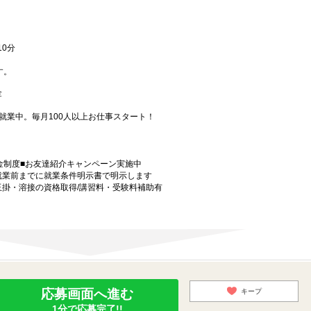
0分
す。
 金
就業中。毎月100人以上お仕事スタート！
金制度■お友達紹介キャンペーン実施中
就業前までに就業条件明示書で明示します
玉掛・溶接の資格取得/講習料・受験料補助有
応募画面へ進む
キープ
1分で応募完了!!