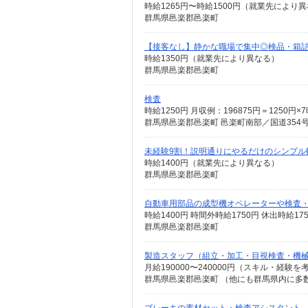
時給1265円〜時給1500円（就業先により
群馬県邑楽郡邑楽町
【接客なし】静かな職場で集中◎検品・箱
時給1350円（就業先により異なる）
群馬県邑楽郡邑楽町
検査
群馬県邑楽郡邑楽町 邑楽町南部／国道35
未経験9割！説明通りにやるだけのシンプル
時給1400円（就業先により異なる）
群馬県邑楽郡邑楽町
自動車用部品の成型機オペレーターや検査
時給1400円 時間外時給1750円 休出時給17
群馬県邑楽郡邑楽町
製造スタッフ（組立・加工・目視検査・機
月給190000〜240000円（スキル・経験を