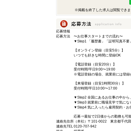
※掲載を終了した求人は閲覧できま
応募情報
応募方法
〜お仕事スタートまでの流れ〜
▼Step1 「履歴書」「証明写真不
【オンライン登録（目安5分）】
いつでも好きな時間に登録OK
【電話登録（目安20分）】
受付時間/平日9:00〜19:00
※電話登録の場合、就業前には登録
【来場登録（目安1時間30分）】
受付時間/平日10:00〜17:00
▼Step2 全国にあるお仕事の中
▼Step3 就業前に職場見学で気に
▼Step4 気に入ったら雇用契約・
応募⇒最短で2日後からの勤務も可
連絡先住所
（本社）〒101-0022 東京都千代
連絡先TEL
0120-707-942