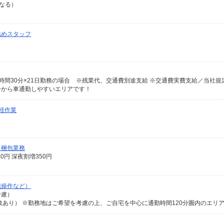
異なる）
詰めスタッフ
4号から車通勤しやすいエリアです！
軽作業
・梱包業務
50円 深夜割増350円
械操作など）
考慮）