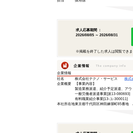
担当
採用係
求人応募期間 ：
2026/08/05 ～ 2026/08/31
※掲載を終了した求人は閲覧できま
企業情報
社名
株式会社テクノ・サービス
株式
企業概要
【事業内容】
製造業務派遣、紹介予定派遣、アウ
一般労働者派遣事業[派13-080693]
有料職業紹介事業[13-ユ-300011]
本社所在地
東京都千代田区神田練塀町85番地 