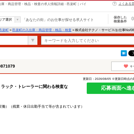
よくある
の入出庫・商品管理・検品・検査の求人情報詳細 - 邑楽町｜バイ
保存した
0
リア選択
「あなたの街」のお仕事が探せる求人サイト
検索条件
邑楽町
>
邑楽町の入出庫・商品管理・検品・検査
> 株式会社テクノ・サービス/お仕事No/08
71079
キ
更新日：2026/08/05 ※更新日時点
♪トラック・トレーラーに関わる検査な
応募画面へ進
1日実働）（残業・休日出勤手当て等が含まれています）