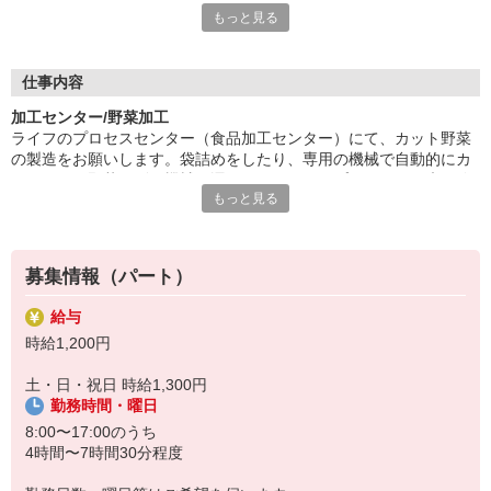
もっと見る
ます。家事や子育てとの両立も安心！メリハリを大事にする風土
が根付いているので、無理なく働けます！
■食材選びのコツがわかる！
仕事内容
ライフが扱うのは新鮮な食材ばかり。毎日触れることで旬や鮮度
加工センター/野菜加工
を知ることができ、食材の目利き術が養われていきます！普段の
ライフのプロセスセンター（食品加工センター）にて、カット野菜
お買い物にも活かせるので、パートのやる気も自然とUP！？お
の製造をお願いします。袋詰めをしたり、専用の機械で自動的にカ
いしい食卓は、おいしい食材選びから。自分や家族のためにプラ
ットされた野菜を別の機械に運んだりするシンプルワーク！未経験
スになるお仕事はいかがでしょうか？ご応募お待ちしています！
もっと見る
の方も大歓迎です。縁の下の力持ちとして、スーパーマーケット
「ライフ」を一緒に支えてください！
募集情報（パート）
給与
時給1,200円
土・日・祝日 時給1,300円
勤務時間・曜日
8:00〜17:00のうち
4時間〜7時間30分程度