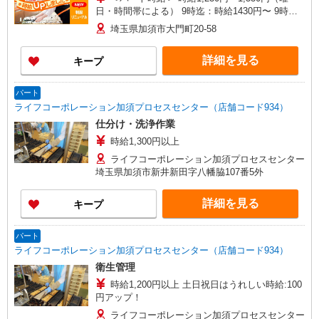
日・時間帯による） 9時迄：時給1430円〜 9時以
降：時給1230円〜 18時以降：時給1430円〜 ★土
埼玉県加須市大門町20-58
曜＋100円 ★日・祝＋100円 ※アルバイトさんの
時給や募集内容はお問い合わせください
詳細を見る
キープ
パート
ライフコーポレーション加須プロセスセンター（店舗コード934）
仕分け・洗浄作業
時給1,300円以上
ライフコーポレーション加須プロセスセンター
埼玉県加須市新井新田字八幡脇107番5外
詳細を見る
キープ
パート
ライフコーポレーション加須プロセスセンター（店舗コード934）
衛生管理
時給1,200円以上 土日祝日はうれしい時給:100
円アップ！
ライフコーポレーション加須プロセスセンター