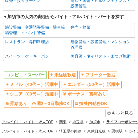
販売・接客サービス
清掃・警備・ビルメンテナンス・
設備管理
同じ職種から求人を探す
加須市の人気の職種からバイト・アルバイト・パートを探す
販売・接客サービス
コンビニ・スーパー
施設警備・交通誘導警備・駐車輪
弁当・惣菜
場管理・イベント警備
同じ特徴から求人を探す
レストラン・専門料理店
建物管理・設備管理・マンション
管理員
未経験歓迎
ミドル（40代～）活躍中
スイーツ・ケーキ・パン
美容師・ネイリスト・まつげ施術
ボーナス・賞与あり
週2～3日勤務OK
扶養内勤務OK
交通費支給
コンビニ・スーパー
未経験歓迎
フリーター歓迎
社会保険あり
ミドル（40代～）活躍中
エルダー（50代～）活躍中
シニア（60代～）活躍中
ボーナス・賞与あり
昇給あり
週2～3日勤務OK
扶養内勤務OK
もっと見る
アルバイト・バイト・求人TOP
関東
埼玉県
加須市
ライフコーポレー
アルバイト・バイト・求人TOP
埼玉県の路線
東武日光線
栗橋駅
ライ