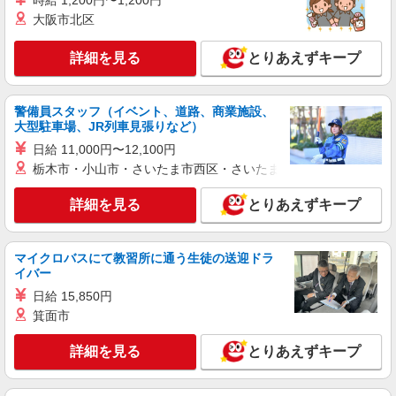
時給 1,200円〜1,200円
詳細を見る
キープ
平日も土日祝も17時以降は時給＋50円
大阪市北区
アルバイト
パート
詳細を見る
とりあえずキープ
ロピア 加須ビバモール店(仮)
オープニングスタッフ/スーパーのカート回
収・商品かご片付けスタッフ/ロピア/加須店
警備員スタッフ（イベント、道路、商業施設、
大型駐車場、JR列車見張りなど）
［パート］時給1,195円 ［学生］時給1,195円
日給 11,000円〜12,100円
ロピア 加須ビバモール店(仮) 埼玉県加須市
栃木市・小山市・さいたま市西区・さいたま市岩槻区・久喜市・
詳細を見る
キープ
詳細を見る
とりあえずキープ
アルバイト
パート
ロピア 加須ビバモール店(仮)
マイクロバスにて教習所に通う生徒の送迎ドラ
オープニングスタッフ/スーパーの食品スタッ
イバー
フ/ロピア/加須店
日給 15,850円
［パート］時給1,250円☆土日祝は時給＋100
箕面市
円 ［学生］時給1,200円☆土日祝は時給＋100円
［高校生］時給1,195円☆土日祝は時給＋100円
ロピア 加須ビバモール店(仮) 埼玉県加須市
詳細を見る
とりあえずキープ
詳細を見る
キープ