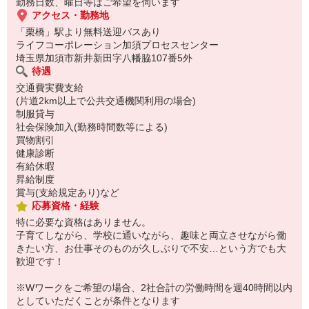
勤務日数、曜日等はご希望を伺います
アクセス・勤務地
「栗橋」駅より無料送迎バスあり
ライフコーポレーション加須プロセスセンター
埼玉県加須市新井新田字八幡脇107番5外
待遇
交通費実費支給
(片道2km以上で公共交通機関利用の場合)
制服貸与
社会保険加入(勤務時間数等による)
買物割引
健康診断
有給休暇
昇給制度
賞与(支給規定あり)など
応募資格・経験
特に必要な資格はありません。
子育てしながら、学校に通いながら、趣味と両立させながら働
きたい方、お仕事そのものが久しぶりで不安…という方でも大
歓迎です！
※Wワークをご希望の場合、2社合計の労働時間を週40時間以内
としていただくことが条件となります