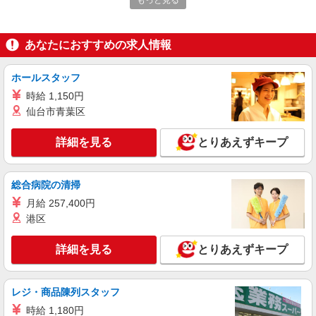
もっと見る
詳細を見る
キープ
あなたにおすすめの求人情報
アルバイト
パート
ロピア 加須ビバモール店(仮)
ホールスタッフ
オープニングスタッフ/スーパーの寿司スタッ
時給 1,150円
フ/ロピア/加須店
仙台市青葉区
［パート］時給1,300円☆土日祝は時給＋100
円 ［鮮魚対面販売経験者］時給1,400円 ［学生］
時給1,300円☆土日祝は時給＋100円 ［高校生］時
詳細を見る
とりあえずキープ
ロピア 加須ビバモール店(仮) 埼玉県加須市
給1,250円☆土日祝は時給＋100円 ［社保加入者］
時給1,350円☆土日祝は時給＋100円(週5日20時間
詳細を見る
キープ
勤務が条件)
総合病院の清掃
月給 257,400円
アルバイト
パート
港区
ロピア 加須ビバモール店(仮)
オープニングスタッフ/REACOスタッフ/ロピ
詳細を見る
とりあえずキープ
ア/加須店
［パート］時給1,200円☆土日祝は時給＋100
円 ［学生］時給1,200円☆土日祝は時給＋100円
レジ・商品陳列スタッフ
［高校生］時給1,195円☆土日祝は時給＋100円
ロピア 加須ビバモール店(仮) 埼玉県加須市
時給 1,180円