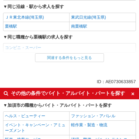
同じ沿線・駅から求人を探す
ＪＲ東北本線(埼玉県)
東武日光線(埼玉県)
栗橋駅
南栗橋駅
同じ職種から栗橋駅の求人を探す
コンビニ・スーパー
関連する条件をもっと見る
同じ雇用形態から栗橋駅の求人を探す
パート
同じ特徴から栗橋駅の求人を探す
ID：AE0730633857
未経験歓迎
フリーター歓迎
その他の条件でバイト・アルバイト・パートを探す
ミドル（40代～）活躍中
エルダー（50代～）活躍中
加須市の職種からバイト・アルバイト・パートを探す
シニア（60代～）活躍中
ボーナス・賞与あり
ヘルス・ビューティー
ファッション・アパレル
昇給あり
週2～3日勤務OK
イベント・キャンペーン・アミュ
軽作業・製造・物流
扶養内勤務OK
交通費支給
ーズメント
社会保険あり