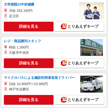
大学病院の中材滅菌
嘱託
月給 254,160円
株式会社とりせん
足立区
精肉技能経験者
月給206,000円〜280,000円 ※通勤費規定内支
詳細を見る
とりあえずキープ
給
とりせん加須浜町店 埼玉県加須市浜町1-17
レジ・商品陳列スタッフ
詳細を見る
キープ
時給 1,300円
大阪市中央区
アルバイト
株式会社とりせん
詳細を見る
とりあえずキープ
スーパーの品出し・盛り付け・レジ精算等
時給1,141円
とりせん加須浜町店 埼玉県加須市浜町1-17
マイクロバスによる施設利用者送迎ドライバー
日給 10,900円〜10,900円
詳細を見る
キープ
神戸市須磨区
正社員
詳細を見る
とりあえずキープ
株式会社とりせん