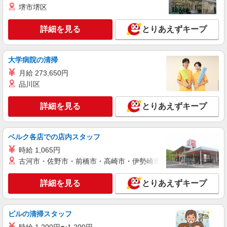
堺市堺区
詳細を見る
キープ
詳細を見る
とりあえずキープ
アルバイト
パート
ロピア 加須ビバモール店(仮)
オープニングスタッフ/スーパーの精肉スタッ
大学病院の清掃
フ/ロピア/加須店
月給 273,650円
［パート早朝］時給1,280円☆土日祝は時給＋
品川区
100円 ［パート］時給1,250円☆土日祝は時給＋
100円 ［学生］時給1,195円☆土日祝は時給＋100
ロピア 加須ビバモール店(仮) 埼玉県加須市
詳細を見る
円 ［高校生］時給1,195円☆土日祝は時給＋100円
とりあえずキープ
［社保加入者］時給1,350円☆土日祝は時給＋100
詳細を見る
キープ
円(週5日20時間以上勤務が条件)
ベルク各店での店内スタッフ
アルバイト
パート
時給 1,065円
ロピア 加須ビバモール店(仮)
古河市・佐野市・前橋市・高崎市・伊勢崎市・太田市・館林市・
オープニングスタッフ/スーパーのレジスタッ
フ/ロピア/加須店
詳細を見る
とりあえずキープ
［パート］時給1,200円☆土日祝は時給＋100
円★さらに平日も土日祝も17時以降は時給＋100
円 ［学生］時給1,200円☆土日祝は時給＋50円★
ロピア 加須ビバモール店(仮) 埼玉県加須市
ビルの清掃スタッフ
さらに平日も土日祝も17時以降は時給＋50円 ［高
校生］時給1,200円☆土日祝は時給＋50円★さらに