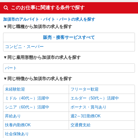
スーパーマーケットの販売職
このお仕事に関連する条件で探す
月給206,000円〜268,200円（経験等による）
例 [高卒]月給206,000円〜 [短大・専門
加須市のアルバイト・バイト・パートの求人を探す
卒]月給216,500円〜 [大卒]月給240,000円〜
出店エリア内にお住まいの方は、基本ご自宅か
同じ職種から加須市の求人を探す
★通勤手当、家族手当、住宅手当、時間外勤務
らお車で通える範囲内での配属となります。 （車
手当など ※2026年4月給与改定
で１時間の範囲が目安です） 人員状況により、応
販売・接客サービスすべて
募店舗への配属とは限りませんので予めご了承く
詳細を見る
キープ
ださい。 なお、ご自宅からの通勤が困難な方に
コンビニ・スーパー
は、借上社宅を用意しますので、安心して働けま
す。
同じ雇用形態から加須市の求人を探す
パート
同じ特徴から加須市の求人を探す
未経験歓迎
フリーター歓迎
ミドル（40代～）活躍中
エルダー（50代～）活躍中
シニア（60代～）活躍中
ボーナス・賞与あり
昇給あり
週2～3日勤務OK
扶養内勤務OK
交通費支給
社会保険あり