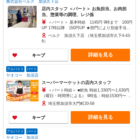
株式会社ベルク 加須久下店
店内スタッフ ＜パート＞ お魚担当、お肉担
当、惣菜等の調理、レジ係
＜パート＞ 基本時給 1145円 9時まで 100円
UP 17時以降 150円UP ★部門により別途手当が
つく場合あり ※22時以降 基本時給より25％UP
ベルク 加須久下店 （埼玉県加須市久下4-43-
★評価制度で時給UP！ ★パートは日・祝日は更
8）
に時給100円UP！ 上記時間帯は募集時間ではあり
ません。募集時間は勤務時間・曜日欄でご確認く
詳細を見る
キープ
ださい。
アルバイト
パート
ヤオコー 加須店
スーパーマーケットの店内スタッフ
＜パート時給＞ ■鮮魚 時給1,330円〜1,630円
（曜日・時間帯による） 9時迄：時給1530円〜 9
時以降：時給1330円〜 18時以降：時給1530円〜
埼玉県加須市大門町20-58
★土曜＋100円 ★日・祝＋100円 ■鮮魚以外 時給
1,230円〜1,530円（曜日・時間帯による） 9時
詳細を見る
キープ
迄：時給1430円〜 9時以降：時給1230円〜 18時以
降：時給1430円〜 ★土曜＋100円 ★日・祝＋100
円 ※アルバイトさんの時給や募集内容はお問い合
アルバイト
パート
わせください
ヤオコー 加須店