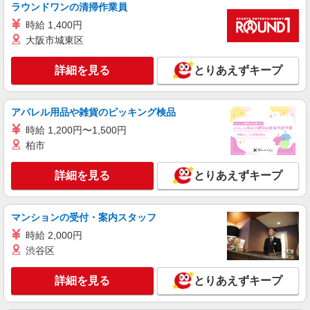
ラウンドワンの清掃作業員
アルバイト
パート
時給 1,400円
ロピア 加須ビバモール店(仮)
大阪市城東区
オープニングスタッフ/スーパーの惣菜スタッ
フ/ロピア/加須店
詳細を見る
とりあえずキープ
［パート］時給1,300円☆土日祝は時給＋100
円 ［学生］時給1,300円☆土日祝は時給＋100円
［高校生］時給1,250円☆土日祝は時給＋100円
アパレル用品や雑貨のピッキング検品
ロピア 加須ビバモール店(仮) 埼玉県加須市
［社保加入者］時給1,350円☆土日祝は時給＋100
時給 1,200円〜1,500円
円(週5日20時間勤務が条件)
詳細を見る
キープ
柏市
詳細を見る
とりあえずキープ
アルバイト
パート
ロピア 加須ビバモール店(仮)
オープニングスタッフ/スーパーの試食販売ス
マンションの受付・案内スタッフ
タッフ/ロピア/加須店
時給 2,000円
［パート］時給1,200円☆土日祝はプラス100
円 ［学生］時給1,200円☆土日祝はプラス100円
渋谷区
ロピア 加須ビバモール店(仮) 埼玉県加須市
詳細を見る
とりあえずキープ
詳細を見る
キープ