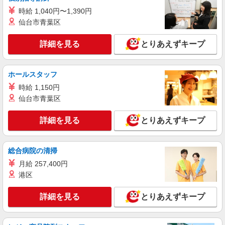
時給 1,040円〜1,390円
詳細を見る
仙台市青葉区
キープ
詳細を見る
とりあえずキープ
正社員
グランマルシェ株式会社
店長候補（店舗管理・接客販売）
ホールスタッフ
月給230,000円〜450,000円 交通費全額支給 ※
時給 1,150円
経験・年齢を考慮して当社規定により優遇 ※試用
期間1〜3か月あり （給与・待遇に変わりなし） ■
仙台市青葉区
業務スーパー 金井町店 （神奈川県横浜市栄
昇給あり:年1回（4月） ■賞与あり:年2回（6月・
区金井町80-1）
12月） ■各種手当あり ・皆勤手当 ・残業手当 ・
詳細を見る
とりあえずキープ
役職手当（副店長以上） ・資格手当 ・家族手当
詳細を見る
キープ
（配偶者：月1万円、子1人：月5千円） ■退職金制
度あり ＜給与例＞ ■スタッフ：月給23万円〜 ■店
総合病院の清掃
長：月給25万円〜 ■マネージャー昇格後：月給35
正社員
万円〜
月給 257,400円
グランマルシェ株式会社
港区
店舗スタッフ（接客・販売など）
月給230,000円〜450,000円 交通費全額支給 ※
詳細を見る
とりあえずキープ
経験・年齢を考慮して当社規定により優遇 ※試用
期間1〜3か月あり （給与・待遇に変わりなし） ■
業務スーパー 金井町店 （神奈川県横浜市栄
昇給あり:年1回（4月） ■賞与あり:年2回（6月・
区金井町80-1）
12月） ■各種手当あり ・皆勤手当 ・残業手当 ・