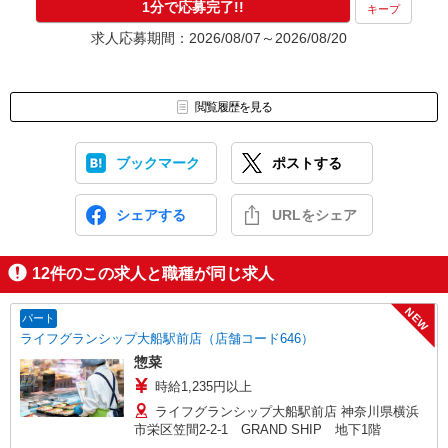
1分で応募完了!!
キープ
求人応募期間：2026/08/07～2026/08/20
閲覧履歴を見る
ブックマーク
ポストする
シェアする
URLをシェア
12
件のこの求人と職種が同じ求人
NEW
パート
ライフグランシップ大船駅前店（店舗コード646）
惣菜
時給1,235円以上
ライフグランシップ大船駅前店 神奈川県横浜
市栄区笠間2-2-1 GRAND SHIP 地下1階