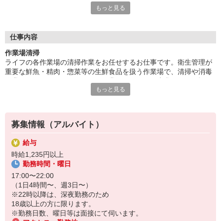
もっと見る
す。休日に一緒に遊ぶ友達ができることも！同年代の仲間からい
い刺激を受け、成長しながら働きたい方大歓迎です！
■笑顔で働ける職場
仕事内容
たくさんの地元のお客さまがお買い物に訪れるライフは、とても
作業場清掃
アットホームな雰囲気のお店です。長期で活躍するスタッフには
ライフの各作業場の清掃作業をお任せするお仕事です。衛生管理が
お客さまから笑顔でお声がけをいただくことも。最初は、覚えて
重要な鮮魚・精肉・惣菜等の生鮮食品を扱う作業場で、清掃や消毒
いただく作業が多く感じるかもしれませんが、難しいお仕事はあ
作業を行なっていただきます。作業のコツなど、先輩が一から慣れ
りませんので、どなたでも楽しく働くことができます。
もっと見る
るまで指導を行いますので、未経験の方やアルバイトデビューの
方、シニアの方など幅広い方々のご応募大歓迎です！
募集情報（アルバイト）
給与
時給1,235円以上
勤務時間・曜日
17:00〜22:00
（1日4時間〜、週3日〜）
※22時以降は、深夜勤務のため
18歳以上の方に限ります。
※勤務日数、曜日等は面接にて伺います。