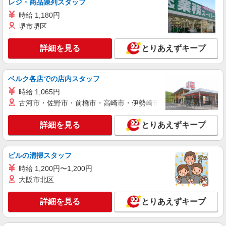
レジ・商品陳列スタッフ
役職手当（副店長以上） ・資格手当 ・家族手当
時給 1,180円
詳細を見る
キープ
（配偶者：月1万円、子1人：月5千円） ■退職金制
堺市堺区
度あり ＜給与例＞ ■スタッフ：月給23万円〜 ■店
長：月給25万円〜 ■マネージャー昇格後：月給35
万円〜
詳細を見る
とりあえずキープ
ベルク各店での店内スタッフ
時給 1,065円
古河市・佐野市・前橋市・高崎市・伊勢崎市・太田市・館林市・
詳細を見る
とりあえずキープ
ビルの清掃スタッフ
時給 1,200円〜1,200円
大阪市北区
詳細を見る
とりあえずキープ