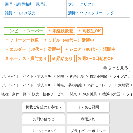
コンビニ・スーパー
調理・調理補助・調理師
フォークリフト
同じ特徴から求人を探す
雑貨・コスメ販売
清掃・ハウスクリーニング
未経験歓迎
高校生OK
ミドル（40代～）活躍中
ボーナス・賞与あり
コンビニ・スーパー
未経験歓迎
高校生OK
週2～3日勤務OK
扶養内勤務OK
フリーター歓迎
ミドル（40代～）活躍中
交通費支給
エルダー（50代～）活躍中
シニア（60代～）活躍中
ボーナス・賞与あり
昇給あり
週2～3日勤務OK
もっと見る
アルバイト・バイト・求人TOP
関東
神奈川県
横浜市栄区
ライフグラ
アルバイト・バイト・求人TOP
神奈川県の路線
湘南モノレール
大船駅
職種・条件一覧
販売・接客サービス
関東
神奈川県
横浜市栄区
ライ
掲載ご希望のお客様へ
よくある質問
お問い合わせ
利用規約
リンクについて
プライバシーポリシー