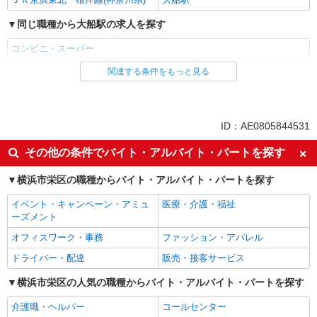
同じ職種から大船駅の求人を探す
コンビニ・スーパー
関連する条件をもっと見る
同じ雇用形態から大船駅の求人を探す
アルバイト
同じ特徴から大船駅の求人を探す
ID：AE0805844531
未経験歓迎
高校生OK
その他の条件でバイト・アルバイト・パートを探す
フリーター歓迎
ミドル（40代～）活躍中
横浜市栄区の職種からバイト・アルバイト・パートを探す
エルダー（50代～）活躍中
シニア（60代～）活躍中
イベント・キャンペーン・アミュ
医療・介護・福祉
ボーナス・賞与あり
昇給あり
ーズメント
週2～3日勤務OK
扶養内勤務OK
オフィスワーク・事務
ファッション・アパレル
交通費支給
ドライバー・配達
販売・接客サービス
同じ職種から求人を探す
横浜市栄区の人気の職種からバイト・アルバイト・パートを探す
販売・接客サービス
介護職・ヘルパー
コールセンター