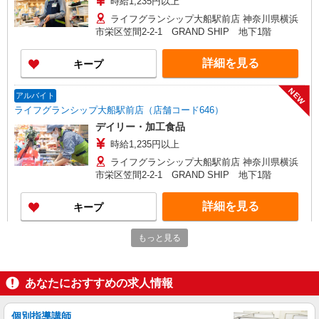
時給1,235円以上
ライフグランシップ大船駅前店 神奈川県横浜
市栄区笠間2-2-1 GRAND SHIP 地下1階
詳細を見る
キープ
NEW
アルバイト
ライフグランシップ大船駅前店（店舗コード646）
デイリー・加工食品
時給1,235円以上
ライフグランシップ大船駅前店 神奈川県横浜
市栄区笠間2-2-1 GRAND SHIP 地下1階
詳細を見る
キープ
NEW
もっと見る
パート
ライフグランシップ大船駅前店（店舗コード646）
青果
あなたにおすすめの求人情報
時給1,235円以上
ライフグランシップ大船駅前店 神奈川県横浜
個別指導講師
市栄区笠間2-2-1 GRAND SHIP 地下1階