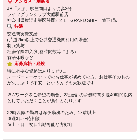
アクセス・勤務地
JR「大船」駅笠間口より徒歩2分
ライフグランシップ大船駅前店
神奈川県横浜市栄区笠間2-2-1 GRAND SHIP 地下1階
待遇
交通費実費支給
(片道2km以上で公共交通機関利用の場合)
制服貸与
社会保険加入(勤務時間数等による)
有給休暇など
応募資格・経験
特に必要な資格はありません。
スーパーマーケットでのお仕事が初めての方、お仕事そのもの
が久しぶりで不安…という方でも大歓迎です！
※Wワークをご希望の場合、2社合計の労働時間を週40時間以内
としていただくことが条件となります
22時以降の勤務は深夜勤務のため、18歳以上
※週3日〜応相談
※土・日・祝日出勤可能な方歓迎！