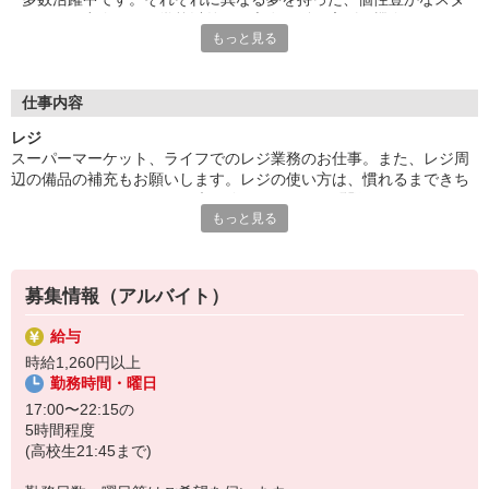
ッフとの出会いは、学校以外での交友関係を広げる機会となりま
もっと見る
す。休日には、一緒に遊ぶ友達ができることも！同年代の仲間か
らいい刺激を受け、成長しながら働きたい方大歓迎です。
■笑顔で働ける職場
仕事内容
たくさんの地元のお客さまがお買い物に訪れるライフは、とても
レジ
アットホームな雰囲気のお店です。長期で活躍するスタッフに
スーパーマーケット、ライフでのレジ業務のお仕事。また、レジ周
は、お客さまから笑顔でお声がけをいただくことも。最初は、覚
辺の備品の補充もお願いします。レジの使い方は、慣れるまできち
えていただく作業が多く感じるかもしれませんが、難しいお仕事
んとフォローしますので、未経験スタートでも問題なし！お釣りは
はありませんので、どなたでも楽しく働くことができます!
もっと見る
自動で出てくるので、ミスが少なく安心です。お客さまとのコミュ
ニケーションが楽しいお仕事です。
募集情報（アルバイト）
給与
時給1,260円以上
勤務時間・曜日
17:00〜22:15の
5時間程度
(高校生21:45まで)