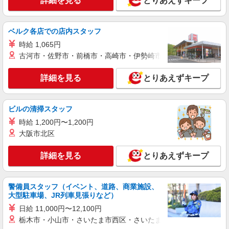
詳細を見る
とりあえずキープ
時給1225円 ★22時以降は平日時給の3割増！
（22時以降の勤務がある場合）
■サミットストア 新川崎店 神奈川県横浜市
ベルク各店での店内スタッフ
鶴見区江ヶ崎町15-30
時給 1,065円
詳細を見る
古河市・佐野市・前橋市・高崎市・伊勢崎市・太田市・館林市・
キープ
詳細を見る
とりあえずキープ
パート
サミットストア 新川崎店
スーパー店内ベーカリースタッフ
ビルの清掃スタッフ
時給1225円 ★22時以降は平日時給の3割増！
時給 1,200円〜1,200円
（22時以降の勤務がある場合）
大阪市北区
■サミットストア 新川崎店 神奈川県横浜市
鶴見区江ヶ崎町15-30
詳細を見る
とりあえずキープ
詳細を見る
キープ
警備員スタッフ（イベント、道路、商業施設、
アルバイト
パート
大型駐車場、JR列車見張りなど）
サミットストア 新川崎店
日給 11,000円〜12,100円
スーパー店内鮮魚スタッフ
栃木市・小山市・さいたま市西区・さいたま市岩槻区・久喜市・
時給1225円〜1300円（経験や業務内容によ