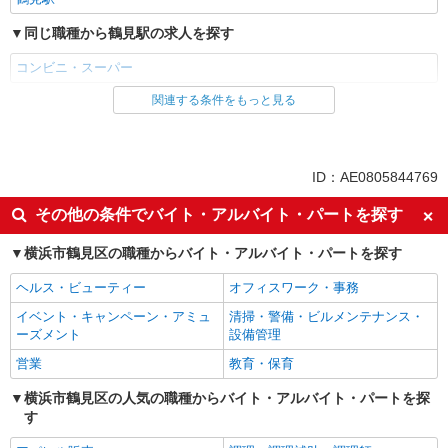
同じ職種から鶴見駅の求人を探す
コンビニ・スーパー
関連する条件をもっと見る
同じ雇用形態から鶴見駅の求人を探す
アルバイト
同じ特徴から鶴見駅の求人を探す
ID：AE0805844769
未経験歓迎
フリーター歓迎
その他の条件でバイト・アルバイト・パートを探す
ミドル（40代～）活躍中
エルダー（50代～）活躍中
横浜市鶴見区の職種からバイト・アルバイト・パートを探す
シニア（60代～）活躍中
ボーナス・賞与あり
ヘルス・ビューティー
オフィスワーク・事務
昇給あり
週2～3日勤務OK
イベント・キャンペーン・アミュ
清掃・警備・ビルメンテナンス・
扶養内勤務OK
交通費支給
ーズメント
設備管理
同じ職種から求人を探す
営業
教育・保育
販売・接客サービス
横浜市鶴見区の人気の職種からバイト・アルバイト・パートを探
す
コンビニ・スーパー