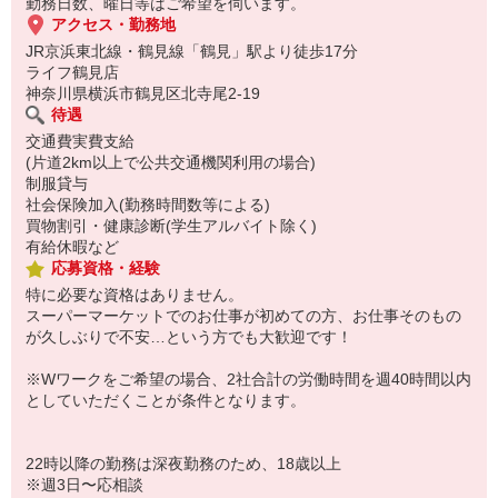
勤務日数、曜日等はご希望を伺います。
アクセス・勤務地
JR京浜東北線・鶴見線「鶴見」駅より徒歩17分
ライフ鶴見店
神奈川県横浜市鶴見区北寺尾2-19
待遇
交通費実費支給
(片道2km以上で公共交通機関利用の場合)
制服貸与
社会保険加入(勤務時間数等による)
買物割引・健康診断(学生アルバイト除く)
有給休暇など
応募資格・経験
特に必要な資格はありません。
スーパーマーケットでのお仕事が初めての方、お仕事そのもの
が久しぶりで不安…という方でも大歓迎です！
※Wワークをご希望の場合、2社合計の労働時間を週40時間以内
としていただくことが条件となります。
22時以降の勤務は深夜勤務のため、18歳以上
※週3日〜応相談