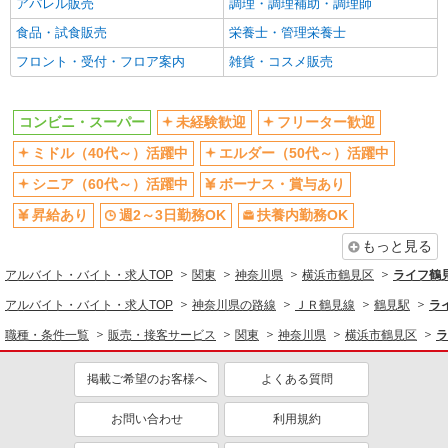
アパレル販売
調理・調理補助・調理師
同じ特徴から求人を探す
食品・試食販売
栄養士・管理栄養士
未経験歓迎
ミドル（40代～）活躍中
フロント・受付・フロア案内
雑貨・コスメ販売
ボーナス・賞与あり
週2～3日勤務OK
扶養内勤務OK
交通費支給
コンビニ・スーパー
未経験歓迎
フリーター歓迎
ミドル（40代～）活躍中
エルダー（50代～）活躍中
シニア（60代～）活躍中
ボーナス・賞与あり
昇給あり
週2～3日勤務OK
扶養内勤務OK
もっと見る
アルバイト・バイト・求人TOP
関東
神奈川県
横浜市鶴見区
ライフ鶴
アルバイト・バイト・求人TOP
神奈川県の路線
ＪＲ鶴見線
鶴見駅
ラ
職種・条件一覧
販売・接客サービス
関東
神奈川県
横浜市鶴見区
ラ
掲載ご希望のお客様へ
よくある質問
お問い合わせ
利用規約