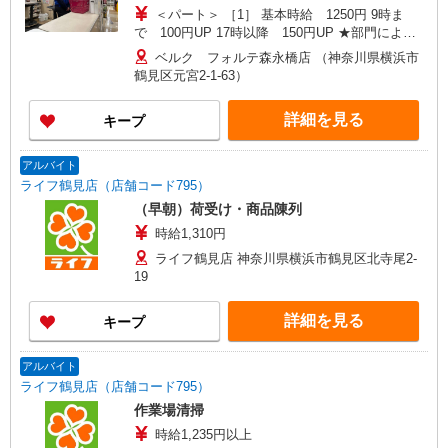
収・清掃、他） ［2］夜間リーダー（店舗管
＜パート＞ ［1］ 基本時給 1250円 9時ま
理） ＜学生アルバイト＞ レジ係、庶務（カー
で 100円UP 17時以降 150円UP ★部門により
ト回収・清掃、他）
別途手当がつく場合あり ［2］ 9時〜17時 基本
ベルク フォルテ森永橋店 （神奈川県横浜市
時給1545円 17時〜22時 時給1695円（一律夜間
鶴見区元宮2-1-63）
手当含む） ＜学生アルバイト＞ 17時まで 基本
時給1250円 17時以降 時給1300円（一律夜間手
詳細を見る
キープ
当含む） ※22時以降は18歳以上（高校生不可）
※22時以降 基本時給より25％UP ★評価制度で
時給UP！ ★パートは日・祝日は更に時給100円
アルバイト
UP！ 上記時間帯は募集時間ではありません。募
ライフ鶴見店（店舗コード795）
集時間は勤務時間・曜日欄でご確認ください。
（早朝）荷受け・商品陳列
時給1,310円
ライフ鶴見店 神奈川県横浜市鶴見区北寺尾2-
19
詳細を見る
キープ
アルバイト
ライフ鶴見店（店舗コード795）
作業場清掃
時給1,235円以上