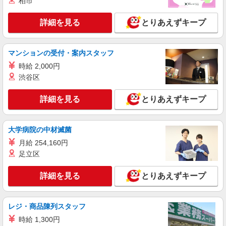
柏市
（22時以降の勤務がある場合）
■サミットストア 新川崎店 神奈川県横浜市
詳細を見る
とりあえずキープ
鶴見区江ヶ崎町15-30
詳細を見る
キープ
マンションの受付・案内スタッフ
時給 2,000円
アルバイト
パート
渋谷区
サミットストア 新川崎店
スーパー店内品出しスタッフ
詳細を見る
とりあえずキープ
時給1225円 ★22時以降は平日時給の3割増！
（22時以降の勤務がある場合）
■サミットストア 新川崎店 神奈川県横浜市
大学病院の中材滅菌
鶴見区江ヶ崎町15-30
月給 254,160円
足立区
詳細を見る
キープ
詳細を見る
とりあえずキープ
アルバイト
パート
サミットストア 新川崎店
スーパー店内精肉スタッフ
レジ・商品陳列スタッフ
時給1225円 ★22時以降は平日時給の3割増！
時給 1,300円
（22時以降の勤務がある場合）