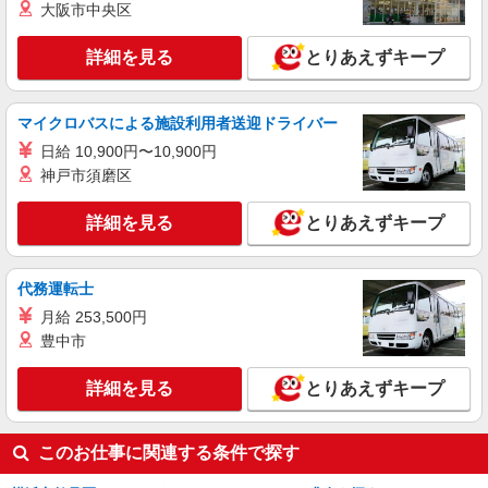
大阪市中央区
■サミットストア 新川崎店 神奈川県横浜市
鶴見区江ヶ崎町15-30
詳細を見る
とりあえずキープ
詳細を見る
キープ
マイクロバスによる施設利用者送迎ドライバー
派遣社員
日給 10,900円〜10,900円
株式会社ウィズ
神戸市須磨区
パーキングエリア内の売店スタッフ
時給1500円 ★月収例：189,000円⇒時給1500
詳細を見る
とりあえずキープ
円×実働6時間×21日と仮定
横浜市鶴見区
代務運転士
詳細を見る
キープ
月給 253,500円
豊中市
詳細を見る
とりあえずキープ
このお仕事に関連する条件で探す