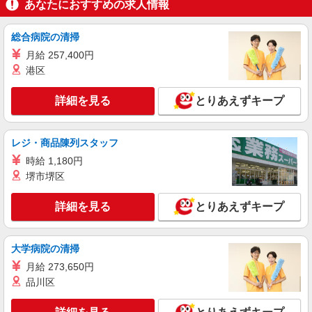
ライフ鶴見店（店舗コード795）
あなたにおすすめの求人情報
レジ
時給1,260円以上
総合病院の清掃
ライフ鶴見店 神奈川県横浜市鶴見区北寺尾2-
月給 257,400円
19
港区
詳細を見る
キープ
詳細を見る
とりあえずキープ
パート
ライフ鶴見下野谷町店（店舗コード629）
レジ・商品陳列スタッフ
精肉
時給 1,180円
時給1,235円以上
堺市堺区
ライフ鶴見下野谷町店 神奈川県横浜市鶴見区
下野谷町1-27
詳細を見る
とりあえずキープ
詳細を見る
キープ
大学病院の清掃
月給 273,650円
アルバイト
パート
サミットストア 新川崎店
品川区
スーパー店内レジスタッフ