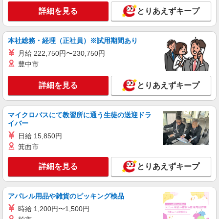
る） ★22時以降は平日時給の3割増！（22時以降
詳細を見る
とりあえずキープ
の勤務がある場合）
■サミットストア 新川崎店 神奈川県横浜市
鶴見区江ヶ崎町15-30
本社総務・経理（正社員）※試用期間あり
詳細を見る
キープ
月給 222,750円〜230,750円
豊中市
アルバイト
パート
サミットストア 新川崎店
詳細を見る
とりあえずキープ
スーパー店内総菜スタッフ
時給1225円 ★22時以降は平日時給の3割増！
（22時以降の勤務がある場合）
マイクロバスにて教習所に通う生徒の送迎ドラ
イバー
■サミットストア 新川崎店 神奈川県横浜市
鶴見区江ヶ崎町15-30
日給 15,850円
箕面市
詳細を見る
キープ
詳細を見る
とりあえずキープ
アルバイト
パート
サミットストア 新川崎店
アパレル用品や雑貨のピッキング検品
スーパー店内青果スタッフ
時給 1,200円〜1,500円
時給1225円 ★22時以降は平日時給の3割増！