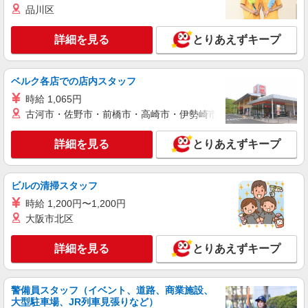
品川区
ライフ京急蒲田駅前店（店舗コード622）
（早朝）荷受け・商品陳列
詳細を見る
とりあえずキープ
時給1,500円
ライフ京急蒲田駅前店 東京都大田区蒲田4-10-
14 あすとウィズ
ベルク各店での店内スタッフ
時給 1,065円
詳細を見る
キープ
古河市・佐野市・前橋市・高崎市・伊勢崎市・太田市・館林市・
アルバイト
詳細を見る
とりあえずキープ
ライフ西蒲田店（店舗コード894）
（早朝）荷受け・商品陳列
時給1,400円
ビルの清掃スタッフ
ライフ西蒲田店 東京都大田区西蒲田7-51-15
時給 1,200円〜1,200円
大阪市北区
詳細を見る
キープ
詳細を見る
とりあえずキープ
パート
ライフ東馬込店（店舗コード633）
警備員スタッフ（イベント、道路、商業施設、
ネットスーパー
大型駐車場、JR列車見張りなど）