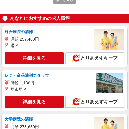
もっと見る
詳細を見る
キープ
アルバイト
あなたにおすすめの求人情報
ライフ鵜の木店（店舗コード627）
作業場清掃
総合病院の清掃
時給1,235円
月給 257,400円
ライフ鵜の木店 東京都大田区鵜の木3-24-2
港区
詳細を見る
キープ
詳細を見る
とりあえずキープ
パート
レジ・商品陳列スタッフ
ライフマチノマ大森店（店舗コード637）
レジ
時給 1,180円
堺市堺区
時給1,235円以上
ライフマチノマ大森店 東京都大田区大森西3-1-
詳細を見る
とりあえずキープ
38
詳細を見る
キープ
大学病院の清掃
月給 273,650円
アルバイト