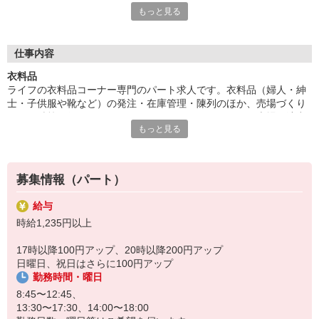
もっと見る
心！メリハリを大事にする風土が根付いているので、無理なく働
けます！
■意欲にしっかり応えます
仕事内容
一人ひとりの意欲を正当に評価する仕組みが整っています。その
衣料品
一つである昇給制度では、できる仕事が増えていくほど時給もど
ライフの衣料品コーナー専門のパート求人です。衣料品（婦人・紳
んどんアップ。だから楽しみながら新しい業務にチャレンジでき
士・子供服や靴など）の発注・在庫管理・陳列のほか、売場づくり
るんです。がんばる人を応援するライフだからこそ、今スーパー
やレジ精算も行います。マネキンをコーディネートして売場を演出
マーケット求人をお探しの方にオススメです！
もっと見る
したり、お客さまとのちょっとした会話が楽しいお仕事！生活に密
着したスーパーマーケット内でのびのび働けます。
募集情報（パート）
給与
時給1,235円以上
17時以降100円アップ、20時以降200円アップ
日曜日、祝日はさらに100円アップ
勤務時間・曜日
8:45〜12:45、
13:30〜17:30、14:00〜18:00