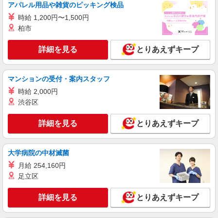
アパレル用品や雑貨のピッキング検品
詳細を見る
キープ
時給 1,200円〜1,500円
柏市
アルバイト
ライフ京急蒲田駅前店（店舗コード622）
詳細を見る
とりあえずキープ
作業場清掃
時給1,235円
マンションの受付・案内スタッフ
ライフ京急蒲田駅前店 東京都大田区蒲田4-10-
14 あすとウィズ
時給 2,000円
渋谷区
詳細を見る
キープ
詳細を見る
とりあえずキープ
パート
ライフ西蒲田店（店舗コード894）
大学病院の中材滅菌
精肉
月給 254,160円
時給1,235円以上
足立区
ライフ西蒲田店 東京都大田区西蒲田7-51-15
詳細を見る
とりあえずキープ
詳細を見る
キープ