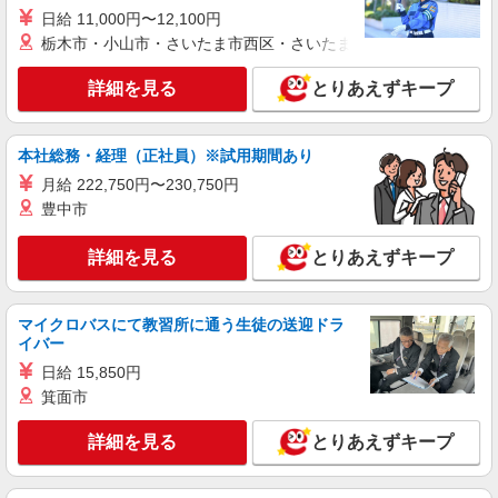
時給1,235円以上 日曜日・祝日 時給1,385円以
日給 11,000円〜12,100円
上
栃木市・小山市・さいたま市西区・さいたま市岩槻区・久喜市・
ライフ東馬込店 東京都大田区東馬込2-16-4
詳細を見る
とりあえずキープ
詳細を見る
キープ
アルバイト
本社総務・経理（正社員）※試用期間あり
ライフ西蒲田店（店舗コード894）
月給 222,750円〜230,750円
品出し（商品陳列）
豊中市
時給1,235円以上
ライフ西蒲田店 東京都大田区西蒲田7-51-15
詳細を見る
とりあえずキープ
詳細を見る
キープ
マイクロバスにて教習所に通う生徒の送迎ドラ
イバー
アルバイト
日給 15,850円
ライフマチノマ大森店（店舗コード637）
箕面市
店内清掃
時給1,235円
詳細を見る
とりあえずキープ
ライフマチノマ大森店 東京都大田区大森西3-1-
38