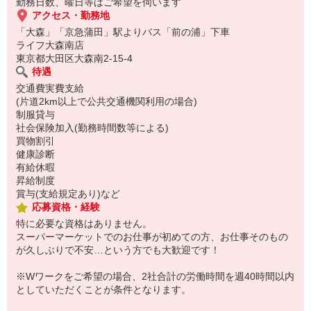
勤務日数、曜日等はご希望を伺います
アクセス・勤務地
「大森」「京急蒲田」駅よりバス「前の浦」下車
ライフ大森南店
東京都大田区大森南2-15-4
待遇
交通費実費支給
(片道2km以上で公共交通機関利用の場合)
制服貸与
社会保険加入(勤務時間数等による)
買物割引
健康診断
有給休暇
昇給制度
賞与(支給規定あり)など
応募資格・経験
特に必要な資格はありません。
スーパーマーケットでのお仕事が初めての方、お仕事そのもの
が久しぶりで不安…という方でも大歓迎です！
※Wワークをご希望の場合、2社合計の労働時間を週40時間以内
としていただくことが条件となります。