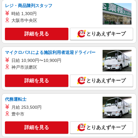
アルバイト
レジ・商品陳列スタッフ
ライフ鵜の木店（店舗コード627）
時給 1,300円
（早朝）荷受け・商品陳列
大阪市中央区
時給1,400円以上
ライフ鵜の木店 東京都大田区鵜の木3-24-2
詳細を見る
とりあえずキープ
詳細を見る
キープ
マイクロバスによる施設利用者送迎ドライバー
日給 10,900円〜10,900円
神戸市須磨区
詳細を見る
とりあえずキープ
代務運転士
月給 253,500円
豊中市
詳細を見る
とりあえずキープ