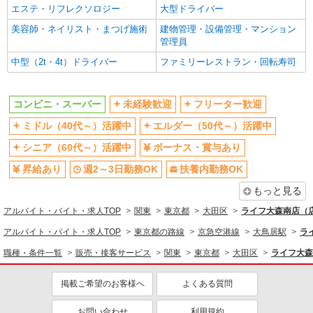
コンビニ・スーパー
エステ・リフレクソロジー
大型ドライバー
同じ特徴から求人を探す
美容師・ネイリスト・まつげ施術
建物管理・設備管理・マンション
管理員
未経験歓迎
ミドル（40代～）活躍中
中型（2t・4t）ドライバー
ファミリーレストラン・回転寿司
ボーナス・賞与あり
週2～3日勤務OK
扶養内勤務OK
交通費支給
コンビニ・スーパー
未経験歓迎
フリーター歓迎
ミドル（40代～）活躍中
エルダー（50代～）活躍中
シニア（60代～）活躍中
ボーナス・賞与あり
昇給あり
週2～3日勤務OK
扶養内勤務OK
もっと見る
アルバイト・バイト・求人TOP
関東
東京都
大田区
ライフ大森南店（店
アルバイト・バイト・求人TOP
東京都の路線
京急空港線
大鳥居駅
ラ
職種・条件一覧
販売・接客サービス
関東
東京都
大田区
ライフ大森
掲載ご希望のお客様へ
よくある質問
お問い合わせ
利用規約