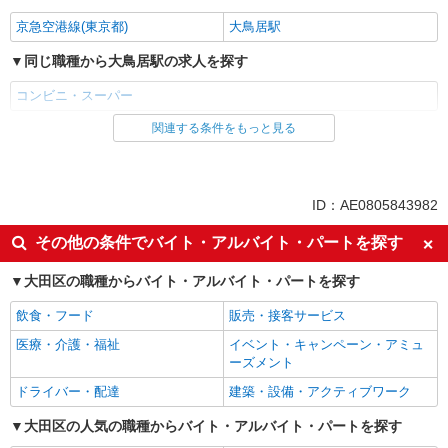
京急空港線(東京都)
大鳥居駅
同じ職種から大鳥居駅の求人を探す
コンビニ・スーパー
関連する条件をもっと見る
同じ雇用形態から大鳥居駅の求人を探す
パート
同じ特徴から大鳥居駅の求人を探す
ID：AE0805843982
未経験歓迎
フリーター歓迎
その他の条件でバイト・アルバイト・パートを探す
ミドル（40代～）活躍中
エルダー（50代～）活躍中
大田区の職種からバイト・アルバイト・パートを探す
シニア（60代～）活躍中
ボーナス・賞与あり
飲食・フード
販売・接客サービス
昇給あり
週2～3日勤務OK
医療・介護・福祉
イベント・キャンペーン・アミュ
扶養内勤務OK
交通費支給
ーズメント
同じ職種から求人を探す
ドライバー・配達
建築・設備・アクティブワーク
販売・接客サービス
大田区の人気の職種からバイト・アルバイト・パートを探す