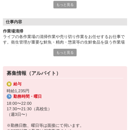
もっと見る
す。休日に一緒に遊ぶ友達ができることも！同年代の仲間からい
い刺激を受け、成長しながら働きたい方大歓迎です！
■笑顔で働ける職場
仕事内容
たくさんの地元のお客さまがお買い物に訪れるライフは、とても
作業場清掃
アットホームな雰囲気のお店です。長期で活躍するスタッフには
ライフの各作業場の清掃作業や売り切り作業をお任せするお仕事で
お客さまから笑顔でお声がけをいただくことも。最初は、覚えて
す。衛生管理が重要な鮮魚・精肉・惣菜等の生鮮食品を扱う作業場
いただく作業が多く感じるかもしれませんが、難しいお仕事はあ
で、丁寧にルールに沿って清掃や消毒作業を行っていただきます。
りませんので、どなたでも楽しく働くことができます。
もっと見る
作業のコツなど、先輩が一から慣れるまで指導を行いますので、未
経験やアルバイトデビューの方のご応募も大歓迎です！
募集情報（アルバイト）
給与
時給1,235円
勤務時間・曜日
18:00〜22:00
17:30〜21:30（高校生）
（週3日〜）
※勤務日数、曜日等は面接にて伺います。