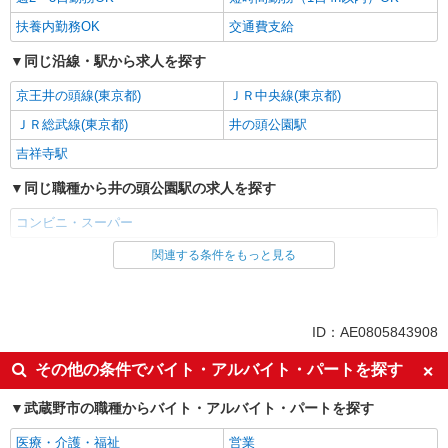
キープ
扶養内勤務OK
交通費支給
パート
同じ沿線・駅から求人を探す
サミットストア 武蔵野緑町店
スーパー店内青果スタッフ
京王井の頭線(東京都)
ＪＲ中央線(東京都)
時給1226円 ★22時以降は平日時給の3割増！
ＪＲ総武線(東京都)
井の頭公園駅
（22時以降の勤務がある場合）
吉祥寺駅
■サミットストア 武蔵野緑町店 東京都武蔵
野市緑町1-3-13
同じ職種から井の頭公園駅の求人を探す
詳細を見る
キープ
コンビニ・スーパー
関連する条件をもっと見る
同じ雇用形態から井の頭公園駅の求人を探す
パート
サミットストア 武蔵野緑町店
アルバイト
スーパー店内ベーカリースタッフ
同じ特徴から井の頭公園駅の求人を探す
ID：AE0805843908
時給1226円 ★22時以降は平日時給の3割増！
（22時以降の勤務がある場合）
未経験歓迎
高校生OK
その他の条件でバイト・アルバイト・パートを探す
■サミットストア 武蔵野緑町店 東京都武蔵
フリーター歓迎
ミドル（40代～）活躍中
野市緑町1-3-13
武蔵野市の職種からバイト・アルバイト・パートを探す
エルダー（50代～）活躍中
シニア（60代～）活躍中
詳細を見る
キープ
医療・介護・福祉
営業
ボーナス・賞与あり
昇給あり