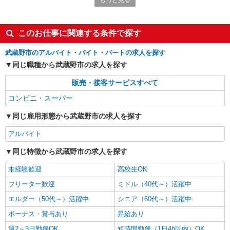
もっと見る
詳細を見る
キープ
アルバイト
パート
このお仕事に関連する条件で探す
サミットストア 武蔵野緑町店
スーパー店内品出しスタッフ
武蔵野市のアルバイト・バイト・パートの求人を探す
時給1226円 ★22時以降は平日時給の3割増！
同じ職種から武蔵野市の求人を探す
（22時以降の勤務がある場合）
販売・接客サービスすべて
■サミットストア 武蔵野緑町店 東京都武蔵
野市緑町1-3-13
コンビニ・スーパー
同じ雇用形態から武蔵野市の求人を探す
詳細を見る
キープ
アルバイト
アルバイト
パート
サミットストア 武蔵野緑町店
同じ特徴から武蔵野市の求人を探す
スーパー店内精肉スタッフ
未経験歓迎
高校生OK
時給1226円〜1250円（経験や業務内容によ
フリーター歓迎
ミドル（40代～）活躍中
る） ★22時以降は平日時給の3割増！（22時以降
の勤務がある場合）
■サミットストア 武蔵野緑町店 東京都武蔵
エルダー（50代～）活躍中
シニア（60代～）活躍中
野市緑町1-3-13
ボーナス・賞与あり
昇給あり
週2～3日勤務OK
短時間勤務（1日4h以内）OK
詳細を見る