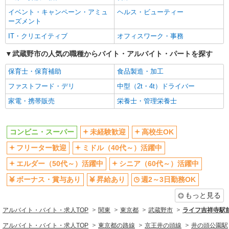
イベント・キャンペーン・アミュ
ヘルス・ビューティー
週2～3日勤務OK
短時間勤務（1日4h以内）OK
アルバイト
パート
ーズメント
サミットストア 武蔵野緑町店
扶養内勤務OK
交通費支給
IT・クリエイティブ
オフィスワーク・事務
スーパー店内レジスタッフ
同じ職種から求人を探す
時給1226円 ★22時以降は平日時給の3割増！
武蔵野市の人気の職種からバイト・アルバイト・パートを探す
（22時以降の勤務がある場合）
販売・接客サービス
保育士・保育補助
食品製造・加工
■サミットストア 武蔵野緑町店 東京都武蔵
コンビニ・スーパー
野市緑町1-3-13
ファストフード・デリ
中型（2t・4t）ドライバー
同じ特徴から求人を探す
家電・携帯販売
栄養士・管理栄養士
詳細を見る
キープ
未経験歓迎
高校生OK
ミドル（40代～）活躍中
パート
ボーナス・賞与あり
コンビニ・スーパー
未経験歓迎
高校生OK
サミットストア 武蔵野緑町店
週2～3日勤務OK
短時間勤務（1日4h以内）OK
フリーター歓迎
ミドル（40代～）活躍中
スーパー店内総菜スタッフ
扶養内勤務OK
交通費支給
エルダー（50代～）活躍中
シニア（60代～）活躍中
時給1226円 ★22時以降は平日時給の3割増！
（22時以降の勤務がある場合）
ボーナス・賞与あり
昇給あり
週2～3日勤務OK
■サミットストア 武蔵野緑町店 東京都武蔵
もっと見る
野市緑町1-3-13
アルバイト・バイト・求人TOP
関東
東京都
武蔵野市
ライフ吉祥寺駅
詳細を見る
キープ
アルバイト・バイト・求人TOP
東京都の路線
京王井の頭線
井の頭公園駅