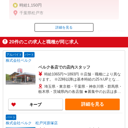
時給1,150円
千葉県松戸市
詳細を見る
ID：AE0716207380
20
件のこの求人と職種が同じ求人
掲載期間終了
アルバイト
パート
株式会社ベルク
ベルク各店での店内スタッフ
時給1065円〜1893円 ※店舗・職種により異な
ります。 ※22時以降は基本時給の25％UPとなり
ます。 ＜パートのみ＞ ★朝9時までは基本時給＋
埼玉県・東京都・千葉県・神奈川県・群馬県・
100円、17時以降は基本時給＋150円となります。
栃木県・茨城県内の各店舗 ★募集中のお店は多数
★日・祝日は全時間帯で時給＋100円となります。
ございます。 ★オープニングスタッフ募集のお店
★店舗により鮮魚手当・レジ手当があります。
もございます。 ＜埼玉県＞ さいたま市、川口市、
詳細を見る
キープ
戸田市、新座市、 八潮市、越谷市、所沢市、富士
見市、三芳町、ふじみ野市、狭山市、川越市、入
間市、飯能市、春日部市、 蓮田市、幸手市、久喜
パート
市、上尾市、北本市、坂戸市、鶴ヶ島市、毛呂山
株式会社ベルク 松戸河原塚店
町、東松山市、鴻巣市、行田市、 羽生市、加須