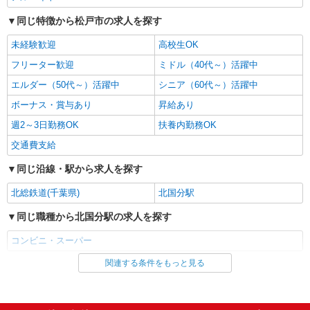
同じ特徴から松戸市の求人を探す
パート
ライフ松戸二十世紀ヶ丘店（店舗コード850）
未経験歓迎
高校生OK
レジ
フリーター歓迎
ミドル（40代～）活躍中
時給1,150円以上
エルダー（50代～）活躍中
シニア（60代～）活躍中
ライフ松戸二十世紀ヶ丘店 千葉県松戸市二十
世紀が丘中松町97
ボーナス・賞与あり
昇給あり
週2～3日勤務OK
扶養内勤務OK
詳細を見る
キープ
交通費支給
パート
同じ沿線・駅から求人を探す
生活協同組合コープみらい コープ新松戸店
北総鉄道(千葉県)
野菜・果物の品出し
北国分駅
時給1205円〜時給1355円※時間・曜日によ
同じ職種から北国分駅の求人を探す
る ※加給含む 時給1205円〜 ※9時迄 時給＋
100円 ※16時（17時）以降 時給＋150円 ※日・
千葉県松戸市新松戸4-124
コンビニ・スーパー
祝日 時給＋150円
関連する条件をもっと見る
同じ雇用形態から北国分駅の求人を探す
詳細を見る
キープ
アルバイト
パート