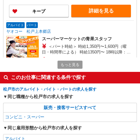
円 ★日・祝＋100円 ※アルバイトさんの時給や募
集内容はお問い合わせください
詳細を見る
キープ
アルバイト
パート
ヤオコー 松戸上本郷店
スーパーマーケットの青果スタッフ
＜パート時給＞ 時給1,350円〜1,600円（曜
日・時間帯による） 時給1350円〜 18時以降：時
給1400円〜 19時以降：時給1500円〜 ★土曜＋100
千葉県松戸市上本郷4005-1
円 ★日・祝＋100円 ※アルバイトさんの時給や募
もっと見る
集内容はお問い合わせください
詳細を見る
キープ
このお仕事に関連する条件で探す
パート
松戸市のアルバイト・バイト・パートの求人を探す
ライフ松戸二十世紀ヶ丘店（店舗コード850）
同じ職種から松戸市の求人を探す
ベーカリー
販売・接客サービスすべて
時給1,150円以上
コンビニ・スーパー
ライフ松戸二十世紀ヶ丘店 千葉県松戸市二十
世紀が丘中松町97
同じ雇用形態から松戸市の求人を探す
詳細を見る
キープ
アルバイト