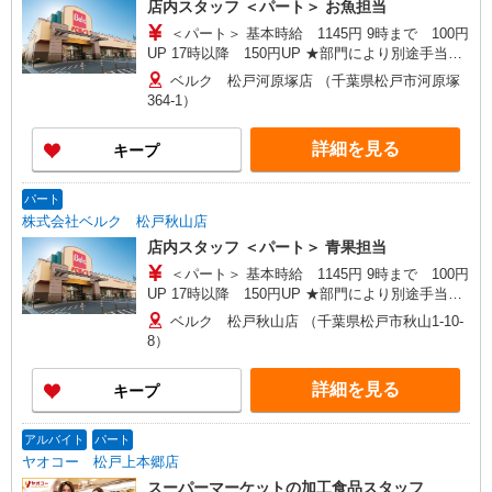
店内スタッフ ＜パート＞ お魚担当
市、熊谷市、深谷市、本庄市、上里町、秩父市、
＜パート＞ 基本時給 1145円 9時まで 100円
三郷市、寄居町、和光市、白岡市 ＜東京都＞ 江戸
UP 17時以降 150円UP ★部門により別途手当が
川区、足立区、町田市、八王子市、青梅市、東大
つく場合あり ※22時以降 基本時給より25％UP
和市、葛飾区、練馬区 ＜神奈川県＞ 横浜市鶴見
ベルク 松戸河原塚店 （千葉県松戸市河原塚
★評価制度で時給UP！ ★パートは日・祝日は更
区、横浜市都筑区、座間市、伊勢原市、相模原市
364-1）
に時給100円UP！ 上記時間帯は募集時間ではあり
中央区、秦野市、厚木市 ＜千葉県＞ 市川市、松戸
ません。募集時間は勤務時間・曜日欄でご確認く
市、流山市、野田市、柏市、八千代市、習志野
詳細を見る
キープ
ださい。
市、千葉市中央区、鎌ケ谷市、印西市、佐倉市、
白井市、船橋市、我孫子市、浦安市、富里市 ＜群
馬県＞ 高崎市、前橋市、藤岡市、伊勢崎市、太田
パート
市、大泉町、館林市、渋川市、中之条町 ＜茨城県
株式会社ベルク 松戸秋山店
＞古河市 ＜栃木県＞佐野市、小山市
店内スタッフ ＜パート＞ 青果担当
＜パート＞ 基本時給 1145円 9時まで 100円
UP 17時以降 150円UP ★部門により別途手当が
つく場合あり ※22時以降 基本時給より25％UP
ベルク 松戸秋山店 （千葉県松戸市秋山1-10-
★評価制度で時給UP！ ★パートは日・祝日は更
8）
に時給100円UP！ 上記時間帯は募集時間ではあり
ません。募集時間は勤務時間・曜日欄でご確認く
詳細を見る
キープ
ださい。
アルバイト
パート
ヤオコー 松戸上本郷店
スーパーマーケットの加工食品スタッフ