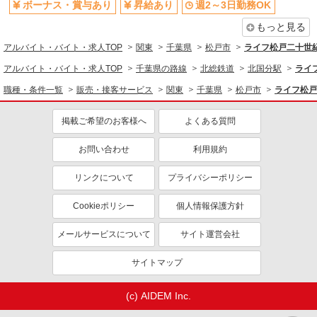
ボーナス・賞与あり
昇給あり
週2～3日勤務OK
スーパー店内青果スタッフ
もっと見る
時給1140円 ★22時以降は平日時給の3割増！
（22時以降の勤務がある場合）
アルバイト・バイト・求人TOP
関東
千葉県
松戸市
ライフ松戸二十世
■サミットストア 松戸新田店 千葉県松戸市
アルバイト・バイト・求人TOP
千葉県の路線
北総鉄道
北国分駅
ライ
松戸新田245-1
職種・条件一覧
販売・接客サービス
関東
千葉県
松戸市
ライフ松戸
詳細を見る
キープ
掲載ご希望のお客様へ
よくある質問
パート
お問い合わせ
利用規約
サミットストア 松戸新田店
スーパー店内総菜スタッフ
リンクについて
プライバシーポリシー
時給1140円 ★22時以降は平日時給の3割増！
（22時以降の勤務がある場合）
Cookieポリシー
個人情報保護方針
■サミットストア 松戸新田店 千葉県松戸市
松戸新田245-1
メールサービスについて
サイト運営会社
詳細を見る
キープ
サイトマップ
アルバイト
パート
(c) AIDEM Inc.
サミットストア テラスモール松戸店