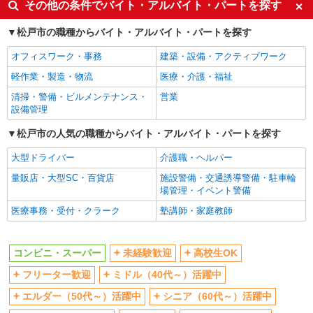
同じ特徴から北国分駅の求人を探す
その他の条件でバイト・アルバイト・パートを探す
サミットストア 松戸新田店
スーパー店内ベーカリースタッフ
未経験歓迎
高校生OK
松戸市の職種からバイト・アルバイト・パートを探す
時給1140円 ★22時以降は平日時給の3割増！
フリーター歓迎
ミドル（40代～）活躍中
（22時以降の勤務がある場合）
オフィスワーク・事務
建築・設備・アクティブワーク
エルダー（50代～）活躍中
シニア（60代～）活躍中
■サミットストア 松戸新田店 千葉県松戸市
軽作業・製造・物流
医療・介護・福祉
松戸新田245-1
ボーナス・賞与あり
昇給あり
清掃・警備・ビルメンテナンス・
営業
週2～3日勤務OK
扶養内勤務OK
設備管理
詳細を見る
キープ
交通費支給
松戸市の人気の職種からバイト・アルバイト・パートを探す
アルバイト
パート
同じ職種から求人を探す
大型ドライバー
介護職・ヘルパー
サミットストア テラスモール松戸店
スーパー店内レジスタッフ
販売・接客サービス
量販店・大型SC・百貨店
施設警備・交通誘導警備・駐車輪
場管理・イベント警備
時給1140円 ★22時以降は平日時給の3割増！
コンビニ・スーパー
（22時以降の勤務がある場合）
医療事務・受付・クラーク
塾講師・家庭教師
同じ特徴から求人を探す
■サミットストア テラスモール松戸店 千葉県
松戸市八ヶ崎2-8-1
未経験歓迎
高校生OK
コンビニ・スーパー
未経験歓迎
高校生OK
詳細を見る
ミドル（40代～）活躍中
ボーナス・賞与あり
キープ
フリーター歓迎
ミドル（40代～）活躍中
週2～3日勤務OK
扶養内勤務OK
エルダー（50代～）活躍中
シニア（60代～）活躍中
アルバイト
パート
交通費支給
サミットストア 松戸新田店