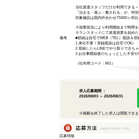
当社派遣スタッフだけが利用できる＜ラン
「泊まる・遊ぶ・癒される」が、特別
対象施設は国内外合わせ75000ヶ所
※就業状況により利用開始まで時間を
※ランスタッドにて派遣就業を始めた
備考
■登録は自宅でWEB（TEL）面談＆登
1.来社不要！登録面談は自宅でOK♪
2.登録したらLINEでやり取りできち
3.お仕事開始後のちょっとした不安や
（社内用コード：901）
求人応募期間 ：
2026/08/03 ～ 2026/08/31
※掲載を終了した求人は閲覧できま
応募情報