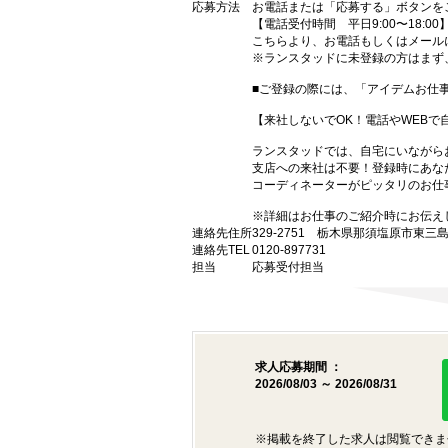
応募方法
お電話または「応募する」ボタンを
【電話受付時間 平日9:00〜18:00
こちらより、お電話もしくはメール
※ランスタッドに未登録の方はまず
■ご登録の際には、「アイデムお仕事No
【来社しないでOK！電話やWEBで
ランスタッドでは、自宅にいながらお
支店への来社は不要！登録時にあな
コーディネーターがピッタリのお仕
※詳細はお仕事のご紹介時にお伝え
連絡先住所
329-2751 栃木県那須塩原市東三島
連絡先TEL
0120-897731
担当
応募受付担当
求人応募期間 ：
2026/08/03 ～ 2026/08/31
※掲載を終了した求人は閲覧できま