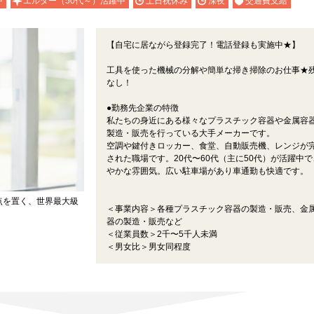
中
エルダー（50代～）活躍中
土日祝休み
深夜
交通費支給
【自宅に居ながら登録完了！電話登録も実施中★】
工具を使った機械の分解や簡単な掃き掃除のお仕事★
なし！
●勤務先企業の特徴
私たちの身近にある様々なプラスチック容器や金属容
製造・販売を行っている大手メーカーです。
空調や鍵付きロッカー、食堂、自動販売機、レンジが
された職場です。20代〜60代（主に50代）が活躍中で
やかな雰囲気。広い駐車場があり車通勤も快適です。
点を置く、世界最大級
＜事業内容＞各種プラスチック容器の製造・販売、金
器の製造・販売など
＜従業員数＞2千〜5千人未満
＜男女比＞男女同程度