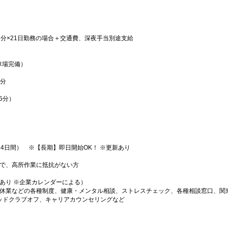
間35分×21日勤務の場合＋交通費、深夜手当別途支給
車場完備）
0分
45分）
4日間） ※【長期】即日開始OK！ ※更新あり
ので、高所作業に抵抗がない方
あり ※企業カレンダーによる）
休業などの各種制度、健康・メンタル相談、ストレスチェック、各種相談窓口、関東
タッドクラブオフ、キャリアカウンセリングなど