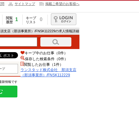
質問
サイトマップ
掲載ご希望のお客様へ
閲覧
キープ
1
0
履歴
リスト
ログイン
支店（那須事業所）/FNSK112229の求人情報詳細
キープ中のお仕事（0件）
保存した検索条件（
0
件）
閲覧したお仕事（1件）
ープ
ランスタッド株式会社 那須支店
（那須事業所）/FNSK112229
の最新情報です
む