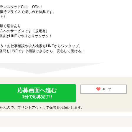
スタッドClub Off＞！
優待プライスで楽しめる特典です。
以上！
頂く場合あり
方へのサービスです（規定有）
録後はLINEでやりとりサクサク！
ゃう！お仕事相談や求人検索もLINEからワンタップ。
疑問もLINEですぐ相談できるから、安心して働ける！
応募画面へ進む
キープ
1分で応募完了!!
せんので、プリントアウトして保管をお願いします。