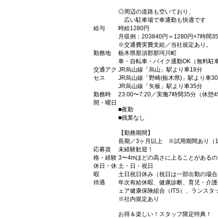
◎周辺の道路も空いており、
広い駐車場で車通勤も快適です
給与
時給1280円
月収例：203840円＝1280円×7時
※交通費実費支給／当社規定あり。
勤務地
栃木県那須郡那珂川町
車・自転車・バイク通勤OK（無料駐
交通アク
JR烏山線「烏山」駅より車18分
セス
JR烏山線「野崎(栃木県)」駅より車3
JR烏山線「矢板」駅より車35分
勤務時
23:00〜7:20／実働7時間35分（休憩
間・曜日
■夜勤
■残業なし
【勤務期間】
長期／3ヶ月以上 ※試用期間あり（1
応募資
未経験歓迎！
格・経験
3〜4mほどの高さに上ることがある
休日・休
土・日・祝日
暇
土日祝日休み（祝日は一部出勤の場合
待遇
年次有給休暇、健康診断、育児・介護
ェア健康保険組合（ITS）、ランス
※社内規定あり
お得＆楽しい！スタッフ限定特典！