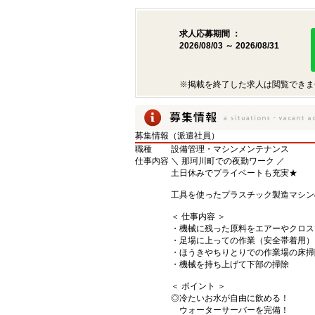
求人応募期間 ：
2026/08/03 ～ 2026/08/31
※掲載を終了した求人は閲覧できま
募集情報（派遣社員）
職種
設備管理・マシンメンテナンス
仕事内容
＼ 那珂川町での夜勤ワーク ／
土日休みでプライベートも充実★
工具を使ったプラスチック製造マシン
＜ 仕事内容 ＞
・機械に残った原料をエアーやクロス
・足場に上っての作業（安全帯着用）
・ほうきやちりとりでの作業場の床掃
・機械を持ち上げて下部の掃除
＜ ポイント ＞
◎冷たいお水が自由に飲める！
ウォーターサーバーを完備！