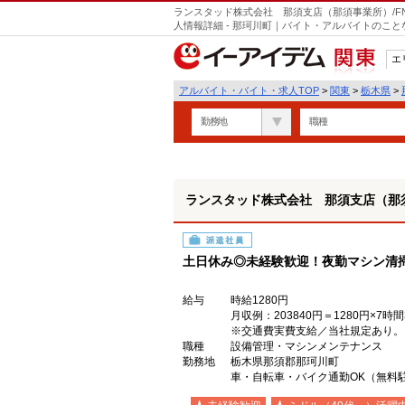
ランスタッド株式会社 那須支店（那須事業所）/FN
人情報詳細 - 那珂川町｜バイト・アルバイトのこ
エ
関東
アルバイト・バイト・求人TOP
>
関東
>
栃木県
>
勤務地
職種
ランスタッド株式会社 那須支店（那須事業
派遣社員
土日休み◎未経験歓迎！夜勤マシン清掃@
給与
時給1280円
月収例：203840円＝1280円×7
※交通費実費支給／当社規定あり。
職種
設備管理・マシンメンテナンス
勤務地
栃木県那須郡那珂川町
車・自転車・バイク通勤OK（無料