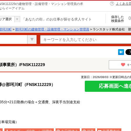
よくある
SK112229の建物管理・設備管理・マンション管理員の求
とならイーアイデム
保存した
0
リア選択
「あなたの街」のお仕事が探せる求人サイト
検索条件
那珂川町
>
那珂川町の建物管理・設備管理・マンション管理員
> ランスタッド株式会社 那須
所）/FNSK112229
キ
更新日：2026/08/03 ※更新日時点
那珂川町（FNSK112229）
応募画面へ進
時間35分×21日勤務の場合＋交通費、深夜手当別途支給
駐車場完備）