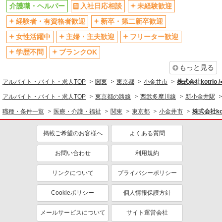
残業少なめ（月20h未満）
交通費支給
介護職・ヘルパー
入社日応相談
未経験歓迎
社会保険あり
産休・育休取得実績あり
経験者・有資格者歓迎
新卒・第二新卒歓迎
退職金・財形貯蓄制度あり
各種手当（家族・役職・インセン
女性活躍中
主婦・主夫歓迎
フリーター歓迎
ティブなど）あり
学歴不問
ブランクOK
制服貸与
研修制度あり
もっと見る
資格取得支援制度あり
アルバイト・バイト・求人TOP
関東
東京都
小金井市
株式会社kotrio 
同じ職種から求人を探す
アルバイト・バイト・求人TOP
東京都の路線
西武多摩川線
新小金井駅
医療・介護・福祉
職種・条件一覧
医療・介護・福祉
関東
東京都
小金井市
株式会社kot
介護職・ヘルパー
掲載ご希望のお客様へ
よくある質問
同じ特徴から求人を探す
未経験歓迎
お問い合わせ
ミドル（40代～）活躍中
利用規約
ボーナス・賞与あり
車通勤OK
リンクについて
プライバシーポリシー
交通費支給
社会保険あり
Cookieポリシー
個人情報保護方針
産休・育休取得実績あり
メールサービスについて
サイト運営会社