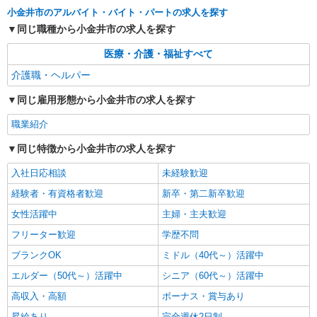
東京都小金井市
善手当：20,000〜60,000円（勤続年数、保有資格
小金井市のアルバイト・バイト・パートの求人を探す
により変動） ・固定残業手当：20,000円（10時
同じ職種から小金井市の求人を探す
詳細を見る
キープ
間） ※固定残業時間を超過する場合には超過勤務
手当として別途支給 ・夜勤手当：10,000円/1回
医療・介護・福祉すべて
（上記給与とは別に支給） 下記資格をお持ちの方
派遣社員
介護職・ヘルパー
歓迎 ・認知症介護基礎研修 ・初任者研修 ・実務
株式会社kotrio /●TC-H-1883024
者研修 ・介護福祉士 など
武蔵小金井駅≫稼げる◎シニアマンション
同じ雇用形態から小金井市の求人を探す
STAFF！日勤のみ/夜勤可
職業紹介
時給1600円〜2250円 ＜日払い有/週払い有/交
通費全支給(ガソリン代含む)＞
同じ特徴から小金井市の求人を探す
小金井市
入社日応相談
未経験歓迎
詳細を見る
キープ
経験者・有資格者歓迎
新卒・第二新卒歓迎
女性活躍中
主婦・主夫歓迎
職業紹介
フリーター歓迎
学歴不問
株式会社kotrio /●YK-S-2078439
賞与年2回≪新小金井駅すぐ≫綺麗な高齢者マ
ブランクOK
ミドル（40代～）活躍中
ンションの見守りSTAFF
エルダー（50代～）活躍中
シニア（60代～）活躍中
【正社員】月給240,000〜400,000円 ・基本
高収入・高額
ボーナス・賞与あり
給：200,000円〜220,000円 ・資格手当：10,000〜
30,000円 ・役職手当：10,000〜70,000円 ・処遇改
小金井市内
昇給あり
完全週休2日制