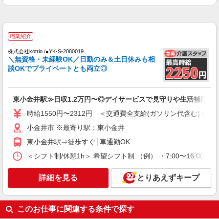
30,000円 ・役職手当：10,000〜70,000円 ・処遇改
東京都小金井市
善手当：20,000〜60,000円（勤続年数、保有資格
により変動） ・固定残業手当：20,000円（10時
詳細を見る
キープ
間） ※固定残業時間を超過する場合には超過勤務
職業紹介
手当として別途支給 ・夜勤手当：10,000円/1回
（上記給与とは別に支給） 下記資格をお持ちの方
派遣社員
株式会社kotrio /●YK-S-2080019
歓迎 ・認知症介護基礎研修 ・初任者研修 ・実務
＼無資格・未経験OK／日勤のみ＆土日休みも相
株式会社kotrio /●TC-H-1882989
者研修 ・介護福祉士 など
談OKでプライベートとも両立◎
[ 綺麗 ]高級シニアマンションで生活ケア/見守
りなど/武蔵小金井
時給1600円〜2250円 ＜日払い有/週払い有/交
東小金井駅≫日収1.2万円〜◎デイサービスで見守りや生活補助な
通費全支給(ガソリン代含む)＞
時給1550円〜2312円 ＜交通費全支給(ガソリン代含む)＞
小金井市
小金井市 ※最寄り駅：東小金井
詳細を見る
キープ
東小金井駅⇒徒歩すぐ│車通勤OK
＜シフト制/休憩1h＞ 希望シフト制 （例） ・7:00〜16:00 ・8:
職業紹介
株式会社kotrio /●YK-S-2098468
詳細を見る
とりあえずキープ
≪東小金井駅≫高月給24万〜/賞与年2回｜就労
支援施設
【正社員】月給240,000〜400,000円 ・基本
このお仕事に関連する条件で探す
給：200,000円〜220,000円 ・資格手当：10,000〜
30,000円 ・役職手当：10,000〜70,000円 ・処遇改