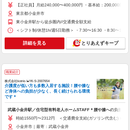
時給1550円〜2312円 ＜交通費全支給(ガソリ
【正社員】月給240,000〜400,000円 ・基本給：200,0
ン代含む)＞
東京都小金井市
小金井市｜最寄：武蔵小金井
東小金井駅から徒歩圏内//交通費全額支給
詳細を見る
キープ
＜シフト制/休憩1h/週5日勤務＞ ・7:30〜16:30 ・8:30〜17:
詳細を見る
とりあえずキープ
派遣社員
株式会社kotrio /●TC-H-1992649
武蔵小金井＊グループホームSTAFF＊生活の
サポート業務を担当
時給1600円〜2250円 ＜日払い有/週払い有/交
職業紹介
通費全支給(ガソリン代含む)＞
小金井市内
株式会社kotrio /●YK-S-2007654
介護度が低い方も多数入居する施設！腰や膝な
ど身体への負担が少なく、長く続けられる環境
詳細を見る
キープ
です＊
派遣社員
武蔵小金井駅／住宅型有料老人ホームSTAFF＊腰や膝への負担少
株式会社kotrio /●TC-H-1882937
時給1550円〜2312円 ＜交通費全支給(ガソリン代含む)＞
レア＊欠員により急募！シニア向けマンション
で生活サポート
小金井市｜最寄：武蔵小金井