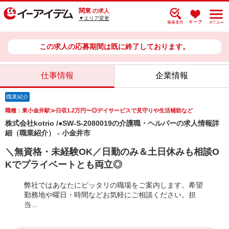
関東
の求人
▼エリア変更
この求人の応募期間は既に終了しております。
仕事情報
企業情報
職業紹介
職種：東小金井駅≫日収1.2万円〜◎デイサービスで見守りや生活補助など
株式会社kotrio /●SW-S-2080019の介護職・ヘルパーの求人情報詳
細（職業紹介） - 小金井市
＼無資格・未経験OK／日勤のみ＆土日休みも相談O
Kでプライベートとも両立◎
弊社ではあなたにピッタリの職場をご案内します。希望
勤務地や曜日・時間などお気軽にご相談ください。担
当...