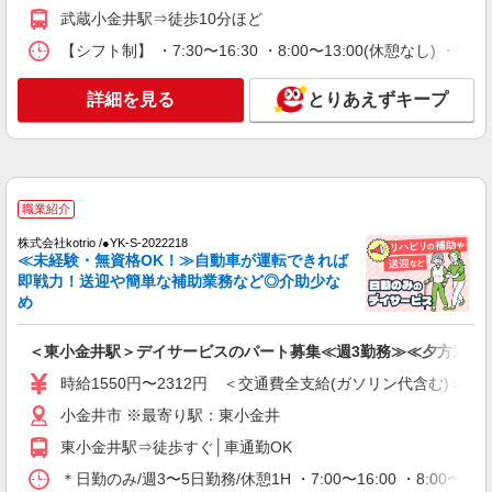
時給1600円〜2250円 ＜日払い有/週払い有/交
武蔵小金井駅⇒徒歩10分ほど
通費全支給(ガソリン代含む)＞
【シフト制】 ・7:30〜16:30 ・8:00〜13:00(休憩なし) ・
小金井市
詳細を見る
とりあえずキープ
詳細を見る
キープ
正社員
サービス付高齢者向け住宅 せらび小金井/1380000067-039
介護職員（ヘルパー）（介護リーダー）
職業紹介
月給296,300円〜334,295円（経験・能力等に
株式会社kotrio /●YK-S-2022218
よる） ＜給与補足＞居住支援特別手当20,000円/月
≪未経験・無資格OK！≫自動車が運転できれば
含む。 夜勤5回分（53,100〜55,095円）含む。※
東京都小金井市貫井北町3-37-6 バス停「貫井
即戦力！送迎や簡単な補助業務など◎介助少な
夜勤1回あたり10,620〜10,893円（深夜割増＋夜勤
橋」下車後、徒歩5分
め
1手当）
詳細を見る
キープ
＜東小金井駅＞デイサービスのパート募集≪週3勤務≫≪夕方退社
時給1550円〜2312円 ＜交通費全支給(ガソリン代含む)＞
職業紹介
小金井市 ※最寄り駅：東小金井
株式会社kotrio /●YK-S-2080019
東小金井駅≫日収1.2万円〜◎デイサービスで
東小金井駅⇒徒歩すぐ│車通勤OK
見守りや生活補助など
＊日勤のみ/週3〜5日勤務/休憩1H ・7:00〜16:00 ・8:00〜17:
時給1550円〜2312円 ＜交通費全支給(ガソリ