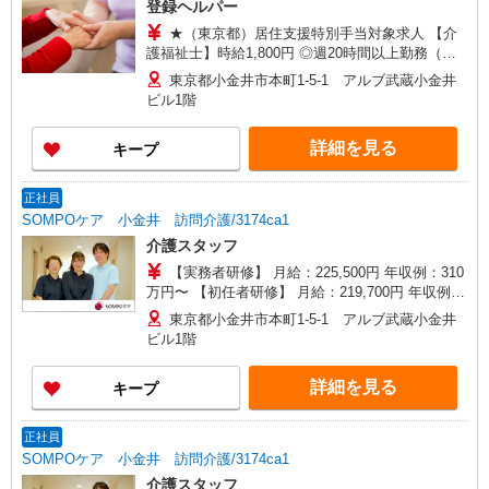
登録ヘルパー
★（東京都）居住支援特別手当対象求人 【介
護福祉士】時給1,800円 ◎週20時間以上勤務（社
保加入者）の場合は時給1,850円 ＊早朝夜間（〜8
東京都小金井市本町1-5-1 アルブ武蔵小金井
時、18時〜）：時給2,250円〜 ＊日曜祝日：時給
ビル1階
2,100円〜 【実務者研修・初任者研修（ヘルパー1
級・2級）】時給1,720円 ◎週20時間以上勤務（社
詳細を見る
キープ
保加入者）の場合は時給1,770円 ＊早朝夜間（〜8
時、18時〜）：時給2,150円〜 ＊日曜祝日：時給
2,020円〜 ◎身体介助、生活援助が同時給 ◎キャ
正社員
ンセル手当：職務時給の60％支給 ※居住支援特別
SOMPOケア 小金井 訪問介護/3174ca1
手当は勤続5年目までの方はさらに時給＋50円（再
介護スタッフ
入社者は除く）
【実務者研修】 月給：225,500円 年収例：310
万円〜 【初任者研修】 月給：219,700円 年収例：
305万円〜 ※職務手当、（東京都）居住支援特別
東京都小金井市本町1-5-1 アルブ武蔵小金井
手当、日祝手当（月平均2回分）等、毎月平均的に
ビル1階
支払われる手当を含みます。 ※居住支援特別手当
は勤続5年目までの方はさらに1万円支給（再入社
詳細を見る
キープ
は除く） ◎賞与：基本給2.08ヶ月分/年支給 ◎残
業時は別途時間外手当支給（超過1分〜）
正社員
SOMPOケア 小金井 訪問介護/3174ca1
介護スタッフ