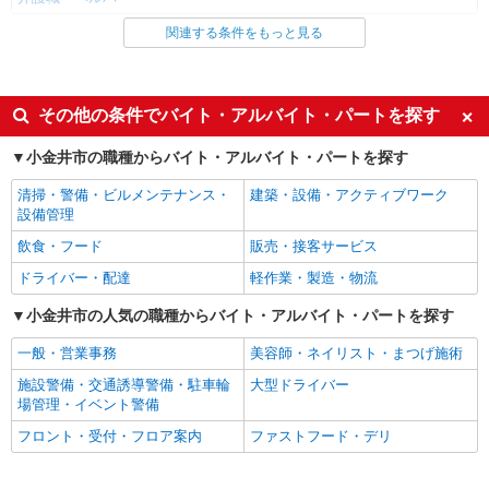
関連する条件をもっと見る
同じ雇用形態から新小金井駅の求人を探す
職業紹介
同じ特徴から新小金井駅の求人を探す
その他の条件でバイト・アルバイト・パートを探す
入社日応相談
未経験歓迎
小金井市の職種からバイト・アルバイト・パートを探す
経験者・有資格者歓迎
新卒・第二新卒歓迎
清掃・警備・ビルメンテナンス・
建築・設備・アクティブワーク
女性活躍中
主婦・主夫歓迎
設備管理
フリーター歓迎
学歴不問
飲食・フード
販売・接客サービス
ブランクOK
ミドル（40代～）活躍中
ドライバー・配達
軽作業・製造・物流
エルダー（50代～）活躍中
シニア（60代～）活躍中
小金井市の人気の職種からバイト・アルバイト・パートを探す
高収入・高額
ボーナス・賞与あり
一般・営業事務
美容師・ネイリスト・まつげ施術
昇給あり
完全週休2日制
施設警備・交通誘導警備・駐車輪
大型ドライバー
フルタイム歓迎
禁煙・分煙
場管理・イベント警備
駅直結・駅チカ
車通勤OK
フロント・受付・フロア案内
ファストフード・デリ
バイク通勤OK
自転車通勤OK