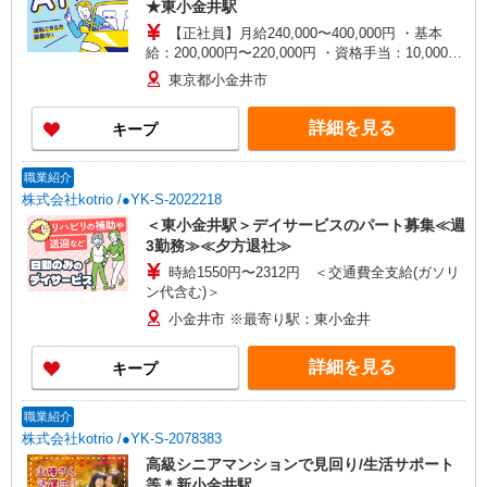
★東小金井駅
【正社員】月給240,000〜400,000円 ・基本
給：200,000円〜220,000円 ・資格手当：10,000〜
30,000円 ・役職手当：10,000〜70,000円 ・処遇改
東京都小金井市
善手当：20,000〜60,000円（勤続年数、保有資格
により変動） ・固定残業手当：20,000円（10時
詳細を見る
キープ
間） ※固定残業時間を超過する場合には超過勤務
手当として別途支給 ・夜勤手当：10,000円/1回
（上記給与とは別に支給） 下記資格をお持ちの方
職業紹介
歓迎 ・認知症介護基礎研修 ・初任者研修 ・実務
株式会社kotrio /●YK-S-2022218
者研修 ・介護福祉士 など
＜東小金井駅＞デイサービスのパート募集≪週
3勤務≫≪夕方退社≫
時給1550円〜2312円 ＜交通費全支給(ガソリ
ン代含む)＞
小金井市 ※最寄り駅：東小金井
詳細を見る
キープ
職業紹介
株式会社kotrio /●YK-S-2078383
高級シニアマンションで見回り/生活サポート
等＊新小金井駅