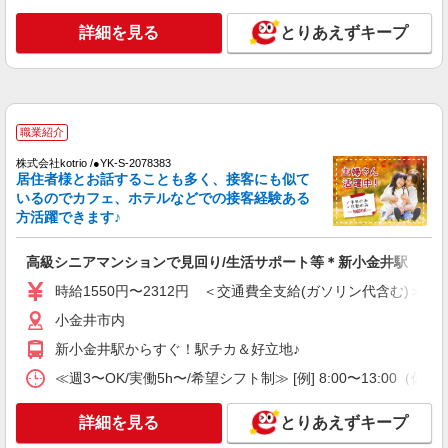
ン代含む)＞
詳細を見る
とりあえずキープ
小金井市 ※最寄り駅：東小金井
詳細を見る
キープ
派遣社員
職業紹介
株式会社トラストグロース 新宿本社 第2営業部
株式会社kotrio /●YK-S-2078383
介護付き有料老人ホームでの夜専介護士
居住者様とお話することも多く、接客にも似て
いるのでカフェ、ホテルなどでの接客経験ある
1夜勤：23650円〜31350円 ※資格や経験など
方活躍できます♪
による
東京都小金井市
高級シニアマンションで見回り/生活サポート等＊新小金井駅
詳細を見る
キープ
時給1550円〜2312円 ＜交通費全支給(ガソリン代含む)＞
小金井市内
職業紹介
新小金井駅からすぐ！駅チカ＆好立地♪
株式会社kotrio /●YK-S-2098448
≪武蔵小金井駅≫高月給24万〜/賞与年2回｜就
≪週3〜OK/実働5h〜/希望シフト制≫ [例] 8:00〜13
労支援施設
【正社員】月給240,000〜400,000円 ・基本
詳細を見る
とりあえずキープ
給：200,000円〜220,000円 ・資格手当：10,000〜