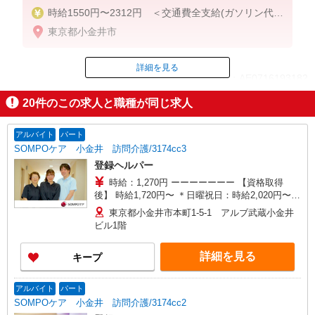
時給1550円〜2312円 ＜交通費全支給(ガソリン代含
む)＞
東京都小金井市
詳細を見る
ID：AE0716193182
20
件のこの求人と職種が同じ求人
掲載期間終了
アルバイト
パート
SOMPOケア 小金井 訪問介護/3174cc3
登録ヘルパー
時給：1,270円 ーーーーーーー 【資格取得
後】 時給1,720円〜 ＊日曜祝日：時給2,020円〜
ーーーーーーー
東京都小金井市本町1-5-1 アルブ武蔵小金井
ビル1階
詳細を見る
キープ
アルバイト
パート
SOMPOケア 小金井 訪問介護/3174cc2