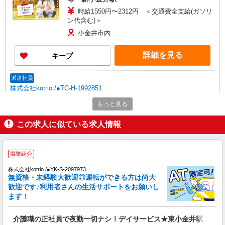
時給1550円〜2312円 ＜交通費全支給(ガソリ
ン代含む)＞
小金井市内
詳細を見る
キープ
派遣社員
株式会社kotrio /●TC-H-1992851
武蔵小金井駅⇒需要のある福祉業界で介護デビ
もっと見る
ュー＊資格支援あり
時給1600円〜2250円 ＜日払い有/週払い有/交
この求人に似ている求人情報
通費全支給(ガソリン代含む)＞
小金井市内
職業紹介
詳細を見る
キープ
株式会社kotrio /●YK-S-2097973
無資格・未経験大歓迎◎運転ができる方は尚大
歓迎です♪利用者さんの生活サポートをお願いし
職業紹介
ます！
株式会社kotrio /●YK-S-2007654
武蔵小金井駅／住宅型有料老人ホームSTAFF
介護職の正社員で夜勤一切ナシ！デイサービス★東小金井駅
＊腰や膝への負担少なめ◎