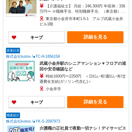
【介護福祉士】 月給：246,300円 年収例：336
万円〜 ※職務手当、特別職務手当、（東京都）居
住支援特別手当、働きがい向上手当、日祝手当
東京都小金井市本町1-5-1 アルブ武蔵小金井
（月平均2回分）等、毎月平均的に支払われる手当
ビル1階
を含みます。 ※居住支援特別手当は勤続5年目ま
での方はさらに1万円支給（再入社は除く） ◎賞
詳細を見る
キープ
与：基本給2.08ヶ月分/年支給 ◎残業時は別途時間
外手当支給（超過1分〜）
派遣社員
株式会社kotrio /●TC-H-1856159
武蔵小金井駅のシニアマンション▼フロアの巡
回や安否確認など
時給1600円〜2250円 ＜日払い有/週払い有/交
通費全支給(ガソリン代含む)＞
小金井市
詳細を見る
キープ
職業紹介
株式会社kotrio /●YK-S-2097973
介護職の正社員で夜勤一切ナシ！デイサービス