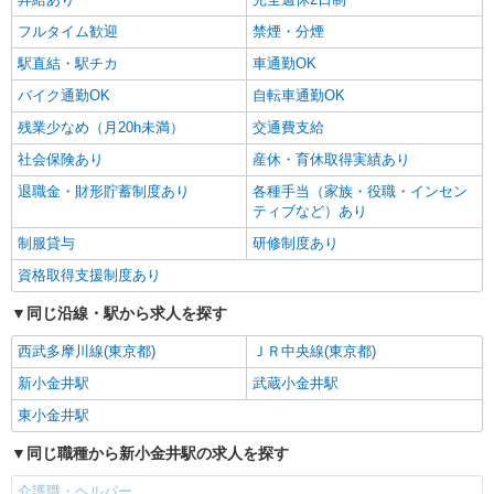
善手当：20,000〜60,000円（勤続年数、保有資格
により変動） ・固定残業手当：20,000円（10時
フルタイム歓迎
禁煙・分煙
詳細を見る
キープ
間） ※固定残業時間を超過する場合には超過勤務
駅直結・駅チカ
車通勤OK
手当として別途支給 ・夜勤手当：10,000円/1回
（上記給与とは別に支給） 下記資格をお持ちの方
バイク通勤OK
自転車通勤OK
歓迎 ・認知症介護基礎研修 ・初任者研修 ・実務
残業少なめ（月20h未満）
交通費支給
者研修 ・介護福祉士 など
社会保険あり
産休・育休取得実績あり
退職金・財形貯蓄制度あり
各種手当（家族・役職・インセン
ティブなど）あり
制服貸与
研修制度あり
資格取得支援制度あり
同じ沿線・駅から求人を探す
西武多摩川線(東京都)
ＪＲ中央線(東京都)
新小金井駅
武蔵小金井駅
東小金井駅
同じ職種から新小金井駅の求人を探す
介護職・ヘルパー