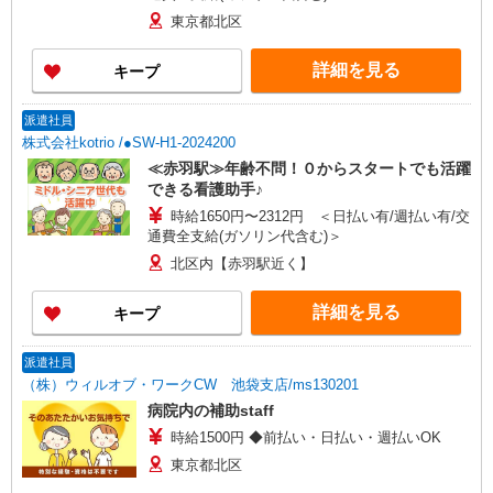
東京都北区
詳細を見る
キープ
派遣社員
株式会社kotrio /●SW-H1-2024200
≪赤羽駅≫年齢不問！０からスタートでも活躍
できる看護助手♪
時給1650円〜2312円 ＜日払い有/週払い有/交
通費全支給(ガソリン代含む)＞
北区内【赤羽駅近く】
詳細を見る
キープ
派遣社員
（株）ウィルオブ・ワークCW 池袋支店/ms130201
病院内の補助staff
時給1500円 ◆前払い・日払い・週払いOK
東京都北区