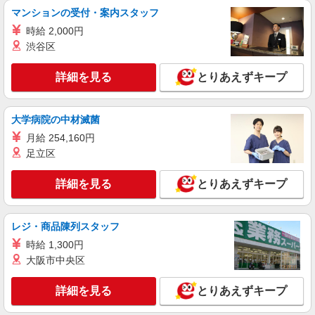
詳細を見る
キープ
マンションの受付・案内スタッフ
時給 2,000円
派遣社員
渋谷区
株式会社kotrio /●SW-H1-2098841
赤羽駅＊サ高住＊シフト融通が利くため子育て
詳細を見る
とりあえずキープ
世代から大人気♪
時給2400円〜3000円 ＜日払い有/週払い有/交
通費全支給(ガソリン代含む)＞
大学病院の中材滅菌
東京都北区≪最寄駅：赤羽≫
月給 254,160円
足立区
詳細を見る
キープ
詳細を見る
とりあえずキープ
派遣社員
株式会社kotrio /●SW-H1-2024331
レジ・商品陳列スタッフ
＜王子駅＞元気も、プライベートも諦めない＊
週3〜OK/看護助手
時給 1,300円
時給1650円〜2312円 ＜日払い有/週払い有/交
大阪市中央区
通費全支給(ガソリン代含む)＞
北区
詳細を見る
とりあえずキープ