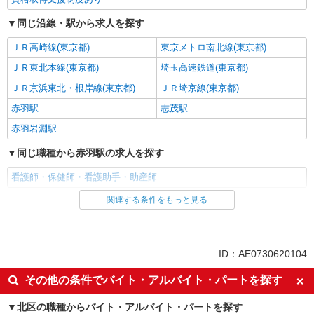
同じ沿線・駅から求人を探す
ＪＲ高崎線(東京都)
東京メトロ南北線(東京都)
ＪＲ東北本線(東京都)
埼玉高速鉄道(東京都)
ＪＲ京浜東北・根岸線(東京都)
ＪＲ埼京線(東京都)
赤羽駅
志茂駅
赤羽岩淵駅
同じ職種から赤羽駅の求人を探す
看護師・保健師・看護助手・助産師
関連する条件をもっと見る
同じ雇用形態から赤羽駅の求人を探す
職業紹介
同じ特徴から赤羽駅の求人を探す
ID：AE0730620104
入社日応相談
未経験歓迎
その他の条件でバイト・アルバイト・パートを探す
経験者・有資格者歓迎
新卒・第二新卒歓迎
北区の職種からバイト・アルバイト・パートを探す