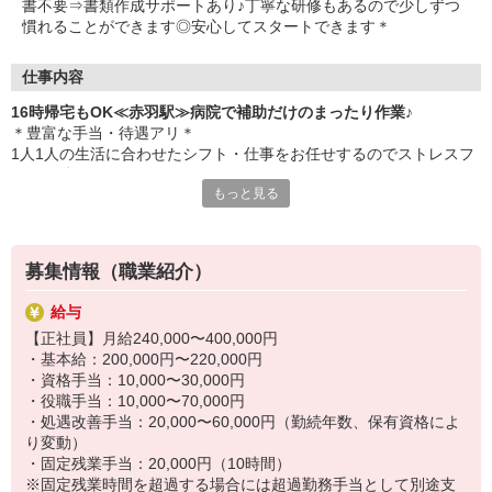
書不要⇒書類作成サポートあり♪丁寧な研修もあるので少しずつ
・初任者研修
慣れることができます◎安心してスタートできます＊
・実務者研修
・介護福祉士 など
仕事内容
16時帰宅もOK≪赤羽駅≫病院で補助だけのまったり作業♪
＊豊富な手当・待遇アリ＊
1人1人の生活に合わせたシフト・仕事をお任せするのでストレスフ
リーで働けます！
もっと見る
〔仕事内容〕
◆シーツ交換
◆病室清掃業務
募集情報（職業紹介）
◆移動のサポート
◆必要に応じた生活介助 など。
給与
【正社員】月給240,000〜400,000円
資格も経験も問いません！
・基本給：200,000円〜220,000円
看護師さんをサポートする看護助手として、ピカピカな病院に勤務
・資格手当：10,000〜30,000円
していただきます♪
・役職手当：10,000〜70,000円
・処遇改善手当：20,000〜60,000円（勤続年数、保有資格によ
定時退社が基本なのでプライベート時間も充実◎
り変動）
夕方には帰宅して子どものお迎えや家のことをやりたい主婦（夫）
・固定残業手当：20,000円（10時間）
さんも活躍中★
※固定残業時間を超過する場合には超過勤務手当として別途支