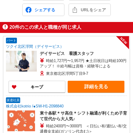
シェアする
URLをシェア
20
件のこの求人と職種が同じ求人
NEW
パート
ツクイ北区浮間（デイサービス）
デイサービス 看護スタッフ
時給1,727円〜1,957円 ★土日祝日は時給100円
アップ！ ※給与幅は資格・経験等による
東京都北区浮間5丁目9-7
詳細を見る
キープ
派遣社員
株式会社kotrio /●SW-H1-2098840
東十条駅＊サ高住＊シフト融通が利くため子育
て世代から大人気♪
時給2400円〜3000円 ＜日払い有/週払い有/交
通費全支給(ガソリン代含む)＞