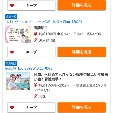
詳細を見る
キープ
派遣社員
（株）ウィルオブ・ワークCW 池袋支店/ms130201
看護助手
時給1500円 ◆前払い・日払い・週払いOK
東京都北区
詳細を見る
キープ
職業紹介
株式会社kotrio /●SW-S-2078073
何歳から始めても浮かない職場◎幅広い年齢層
が働く看護助手＊
時給1550円〜2312円 ＜交通費全支給(ガソリ
ン代含む)＞
北区
詳細を見る
キープ