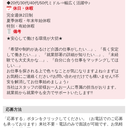
◆20代/30代/40代/50代ミドル⇒幅広く活躍中♪
休日・休暇
完全週休2日制
夏季休暇・年末年始休暇
特別・有給休暇
備考
★安心して働ける環境が大切★
『希望や制約があるけど介護の仕事がしたい…』、『長く安定
して働きたい…』、『就業部署の詳細が知りたい…』、『未経
験でも大丈夫かな…』、『自分に合う仕事をマッチングしてほ
しい…』
お仕事を探される上で色々なことが気になりますよね☆まずは
お気軽にご連絡ください!!お問い合わせだけでも構いません!!不
安を解消してお仕事始めましょう♪
当社はスタッフの皆様お一人お一人に専属の担当がおります。
就業前から就業中も全力でサポートいたします!!
応募方法
「応募する」ボタンをクリックしてください。（お電話でのご応募
も承っております）来社不要・電話のみで面談が可能です。お気軽