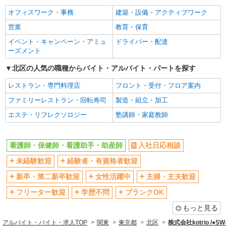
女性活躍中
主婦・主夫歓迎
オフィスワーク・事務
建築・設備・アクティブワーク
フリーター歓迎
学歴不問
営業
教育・保育
ブランクOK
ミドル（40代～）活躍中
イベント・キャンペーン・アミュ
ドライバー・配達
エルダー（50代～）活躍中
シニア（60代～）活躍中
ーズメント
高収入・高額
ボーナス・賞与あり
北区の人気の職種からバイト・アルバイト・パートを探す
昇給あり
完全週休2日制
レストラン・専門料理店
フロント・受付・フロア案内
フルタイム歓迎
禁煙・分煙
ファミリーレストラン・回転寿司
製造・組立・加工
駅直結・駅チカ
車通勤OK
エステ・リフレクソロジー
塾講師・家庭教師
バイク通勤OK
自転車通勤OK
残業少なめ（月20h未満）
交通費支給
看護師・保健師・看護助手・助産師
入社日応相談
社会保険あり
産休・育休取得実績あり
未経験歓迎
経験者・有資格者歓迎
退職金・財形貯蓄制度あり
各種手当（家族・役職・インセン
ティブなど）あり
新卒・第二新卒歓迎
女性活躍中
主婦・主夫歓迎
制服貸与
研修制度あり
フリーター歓迎
学歴不問
ブランクOK
資格取得支援制度あり
もっと見る
同じ職種から求人を探す
アルバイト・バイト・求人TOP
関東
東京都
北区
株式会社kotrio /●S