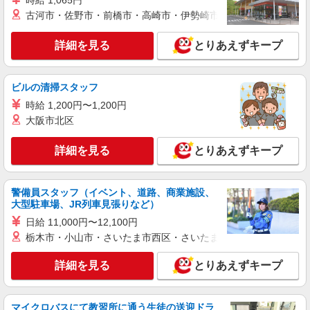
時給 1,065円
時給2400円〜＜交通費全額支給(ガソリン代含
古河市・佐野市・前橋市・高崎市・伊勢崎市・太田市・館林市・
む)＞
東京都北区
詳細を見る
とりあえずキープ
詳細を見る
キープ
ビルの清掃スタッフ
派遣社員
時給 1,200円〜1,200円
（株）ウィルオブ・ワークCW 池袋支店/ms130201
大阪市北区
看護助手
時給1500円 ◆前払い・日払い・週払いOK
詳細を見る
とりあえずキープ
東京都北区
警備員スタッフ（イベント、道路、商業施設、
詳細を見る
キープ
大型駐車場、JR列車見張りなど）
日給 11,000円〜12,100円
派遣社員
栃木市・小山市・さいたま市西区・さいたま市岩槻区・久喜市・
株式会社トラストグロース 新宿本社 第3営業部
保育園での看護師
詳細を見る
とりあえずキープ
時給：2100円
東京都北区
マイクロバスにて教習所に通う生徒の送迎ドラ