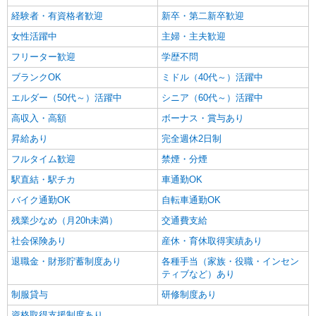
経験者・有資格者歓迎
新卒・第二新卒歓迎
女性活躍中
主婦・主夫歓迎
フリーター歓迎
学歴不問
ブランクOK
ミドル（40代～）活躍中
エルダー（50代～）活躍中
シニア（60代～）活躍中
高収入・高額
ボーナス・賞与あり
昇給あり
完全週休2日制
フルタイム歓迎
禁煙・分煙
駅直結・駅チカ
車通勤OK
バイク通勤OK
自転車通勤OK
残業少なめ（月20h未満）
交通費支給
社会保険あり
産休・育休取得実績あり
退職金・財形貯蓄制度あり
各種手当（家族・役職・インセン
ティブなど）あり
制服貸与
研修制度あり
資格取得支援制度あり