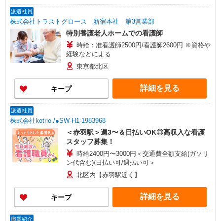
派遣社員
株式会社トラストグロース 新宿本社 第3営業部
特別養護老人ホームでの看護師
時給：准看護師2500円/看護師2600円 ※資格や
経験などによる
東京都北区
詳細を見る
キープ
派遣社員
株式会社kotrio /●SW-H1-1983968
＜赤羽駅＞週3〜＆日払いOK◎高収入な看護
スタッフ募集！
時給2400円〜3000円＜交通費全額支給(ガソリ
ン代含む)/日払い可/週払い可＞
北区内【赤羽駅近く】
詳細を見る
キープ
職業紹介