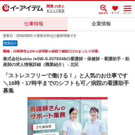
関東
の求人
▼エリア変更
仕事情報
企業情報
更新日：2026/08/03 ※更新日時点の最新情報です
職業紹介
職種：16時帰宅もOK≪赤羽駅≫病院で補助だけのまったり作業♪
株式会社kotrio /●SW-S-2078348の看護師・保健師・看護助手・助
産師の求人情報詳細（職業紹介） - 北区
「ストレスフリーで働ける！」と人気のお仕事です
＼16時・17時半までのシフトも可／病院の看護助手
募集