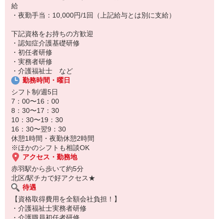
給
応募時は履歴書不要！
・夜勤手当：10,000円/1回（上記給与とは別に支給）
専任コーディネーターが書類作成をお手伝いするので、いま手元に
履歴書がなくてもOK◎
下記資格をお持ちの方歓迎
・認知症介護基礎研修
・初任者研修
・実務者研修
・介護福祉士 など
勤務時間・曜日
シフト制/週5日
7：00〜16：00
8：30〜17：30
10：30〜19：30
16：30〜翌9：30
休憩1時間・夜勤休憩2時間
※ほかのシフトも相談OK
アクセス・勤務地
赤羽駅から歩いて約5分
北区/駅チカで好アクセス★
待遇
【資格取得費用を全額会社負担！】
・介護福祉士実務者研修
・介護職員初任者研修