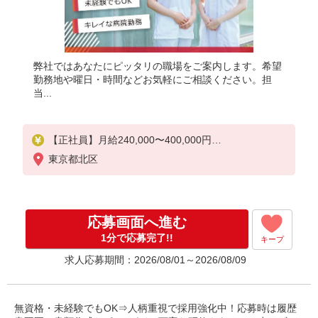
弊社ではあなたにピッタリの職場をご案内します。希望
勤務地や曜日・時間などお気軽にご相談ください。担
当...
【正社員】月給240,000〜400,000円
・基本給：200,000円〜220,000円
東京都北区
・資格手当：10,000〜30,000円
・役職手当：10,000〜70,000円
・処遇改善手当：20,000〜60,000円（勤続年数、保
有資格により変動）
応募画面へ進む
・固定残業手当：20,000円（10時間）
※固定残業時間を超過する場合には超過勤務手当と
1分で応募完了!!
キープ
して別途支給
求人応募期間：2026/08/01～2026/08/09
・夜勤手当：10,000円/1回（上記給与とは別に支給
）
下記資格をお持ちの方歓迎
無資格・未経験でもOK⇒人柄重視で採用強化中！応募時は履歴
・認知症介護基礎研修