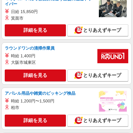
イバー
詳細を見る
キープ
日給 15,850円
箕面市
派遣社員
株式会社kotrio /●SW-H1-2099266
詳細を見る
とりあえずキープ
王子駅★病院でお掃除/食事の配膳など♪★激募
★
時給1650円〜2312円 ＜日払い有/週払い有/交
ラウンドワンの清掃作業員
通費全支給(ガソリン代含む)＞
時給 1,400円
北区 来社不要♪
大阪市城東区
詳細を見る
キープ
詳細を見る
とりあえずキープ
職業紹介
株式会社kotrio /●SW-S-2078460
アパレル用品や雑貨のピッキング検品
赤羽駅☆子育て世代活躍！綺麗な病院で補助業
時給 1,200円〜1,500円
務☆未経験OK♪
柏市
時給1550円〜2312円 ＜交通費全支給(ガソリ
ン代含む)＞
詳細を見る
とりあえずキープ
北区/駅チカで好アクセス★