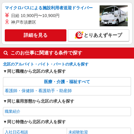
詳細を見る
キープ
マイクロバスによる施設利用者送迎ドライバー
日給 10,900円〜10,900円
派遣社員
株式会社トラストグロース 新宿本社 第3営業部
神戸市須磨区
介護付き有料老人ホームでの看護師
詳細を見る
とりあえずキープ
時給：准看護師2000円〜2100円 看護
師2100円〜2300円 ※資格・経験等により異なる
東京都北区
このお仕事に関連する条件で探す
詳細を見る
キープ
北区のアルバイト・バイト・パートの求人を探す
同じ職種から北区の求人を探す
医療・介護・福祉すべて
看護師・保健師・看護助手・助産師
同じ雇用形態から北区の求人を探す
職業紹介
同じ特徴から北区の求人を探す
入社日応相談
未経験歓迎