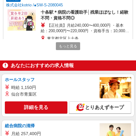
株式会社kotrio /●SW-S-2080045
十条駅＊病院の看護助手│残業ほぼなし！経験
不問・資格不問◎
【正社員】月給240,000〜400,000円 ・基本
給：200,000円〜220,000円 ・資格手当：10,000〜
30,000円 ・役職手当：10,000〜70,000円 ・処遇改
東京都北区上十条
善手当：20,000〜60,000円（勤続年数、保有資格
もっと見る
により変動） ・固定残業手当：20,000円（10時
詳細を見る
キープ
間） ※固定残業時間を超過する場合には超過勤務
手当として別途支給 ・夜勤手当：10,000円/1回
（上記給与とは別に支給） 下記資格をお持ちの方
あなたにおすすめの求人情報
派遣社員
歓迎 ・認知症介護基礎研修 ・初任者研修 ・実務
日研トータルソーシング株式会社 メディカルケア事業部/新宿オフィ
者研修 ・介護福祉士 など
ス【看護助手】
ホールスタッフ
看護助手（病院）
時給 1,150円
時給1,350円〜
仙台市青葉区
東京都北区
詳細を見る
とりあえずキープ
詳細を見る
キープ
総合病院の清掃
職業紹介
株式会社トラストグロース 新宿本社 第3営業部
月給 257,400円