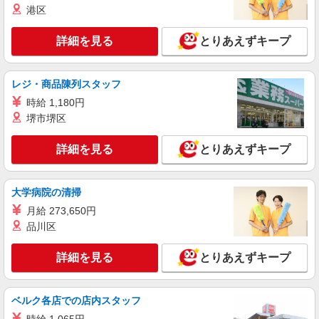
港区
病院での看護師
月給：313000円〜（基本給：175000円＋一律
詳細を見る
とりあえずキープ
手当138000円） ※資格や経験による ＜手当詳細
＞ ＊加給手当：30,000円〜80,000円 ＊夜勤手当：
東京都北区
14,000円/回 （夜勤は月4回程度） ＊皆勤手当：
6,000円 ＊精勤手当：6,000円 ＊資格手当：准看護
レジ・商品陳列スタッフ
詳細を見る
キープ
師20,000円/看護師30,000円 ＊調整手当：20,000
時給 1,180円
円〜50,000円
堺市堺区
アルバイト
パート
職業紹介
株式会社トラストグロース 新宿本社 第3営業部
詳細を見る
とりあえずキープ
病院での夜専看護師
1夜勤：准看護師25000円〜/看護師27000円〜
※資格や経験などによる
大学病院の清掃
東京都北区
月給 273,650円
品川区
詳細を見る
キープ
詳細を見る
とりあえずキープ
職業紹介
株式会社kotrio /●SW-S-2096644
定員で即終了！時給2400円〜★東十条駅＊高
ベルク各店での店内スタッフ
級老人ホームの看護師