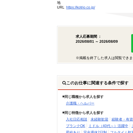
地
URL
https://kotrio.co.jp/
求人応募期間 ：
2026/08/01 ～ 2026/08/09
※掲載を終了した求人は閲覧できま
このお仕事に関連する条件で探す
同じ職種から求人を探す
介護職・ヘルパー
同じ特徴から求人を探す
入社日応相談
未経験歓迎
経験者・有資
ブランクOK
ミドル（40代～）活躍中
昇給あり
完全週休2日制
フルタイム歓