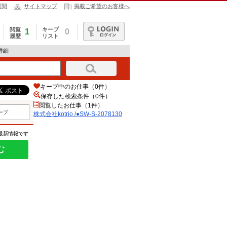
質問
サイトマップ
掲載ご希望のお客様へ
閲覧
キープ
1
0
履歴
リスト
ログイン
報詳細
キープ中のお仕事（0件）
保存した検索条件（
0
件）
閲覧したお仕事（1件）
ープ
株式会社kotrio /●SW-S-2078130
の最新情報です
む