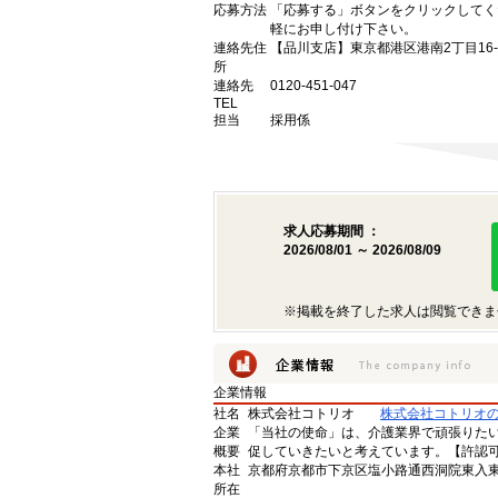
応募方法
「応募する」ボタンをクリックしてく
軽にお申し付け下さい。
連絡先住
【品川支店】東京都港区港南2丁目16-
所
連絡先
0120-451-047
TEL
担当
採用係
求人応募期間 ：
2026/08/01 ～ 2026/08/09
※掲載を終了した求人は閲覧できま
企業情報
社名
株式会社コトリオ
株式会社コトリオ
企業
「当社の使命」は、介護業界で頑張りた
概要
促していきたいと考えています。【許認可番号】
本社
京都府京都市下京区塩小路通西洞院東入東塩
所在