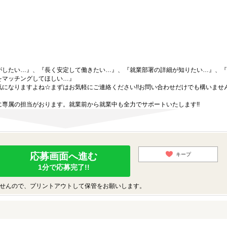
がしたい…』、『長く安定して働きたい…』、『就業部署の詳細が知りたい…』、『
をマッチングしてほしい…』
になりますよね☆まずはお気軽にご連絡ください!!お問い合わせだけでも構いません
専属の担当がおります。就業前から就業中も全力でサポートいたします!!
応募画面へ進む
キープ
1分で応募完了!!
せんので、プリントアウトして保管をお願いします。