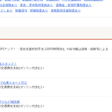
社会保険あり
産休・育休取得実績あり
退職金・財形貯蓄制度あり
など）あり
制服貸与
研修制度あり
資格取得支援制度あり
）
給100円アップ！ ・居住支援特別手当:120円/時間含む ※給与幅は資格・経験等による
高住スタッフ！
有/交通費全支給(ガソリン代含む)＞
日で仕事スタート可◎
有/交通費全支給(ガソリン代含む)＞
守りなど/福生駅
有/交通費全支給(ガソリン代含む)＞