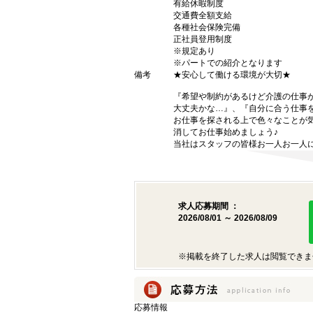
有給休暇制度
交通費全額支給
各種社会保険完備
正社員登用制度
※規定あり
※パートでの紹介となります
備考
★安心して働ける環境が大切★
『希望や制約があるけど介護の仕事
大丈夫かな…』、『自分に合う仕事
お仕事を探される上で色々なことが気
消してお仕事始めましょう♪
当社はスタッフの皆様お一人お一人に
求人応募期間 ：
2026/08/01 ～ 2026/08/09
※掲載を終了した求人は閲覧できま
応募情報