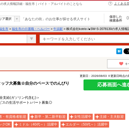
よくある
・ヘルパーの求人情報詳細 - 福生市｜バイト・アルバイトのことなら
保存した
0
リア選択
「あなたの街」のお仕事が探せる求人サイト
検索条件
福生市
>
福生市の介護職・ヘルパー
>
牛浜駅
> 株式会社kotrio /●SW-S-2078130の求人情
キ
更新日：2026/08/03 ※更新日時点
タッフ大募集☆自分のペースでのんびり
応募画面へ進
費全支給(ガソリン代含む)＞
ビスの生活サポート♪パート募集◎
者・有資格者歓迎
新卒・第二新卒歓迎
女性活躍中
主婦・主夫歓迎
ンクOK
ミドル（40代～）活躍中
エルダー（50代～）活躍中