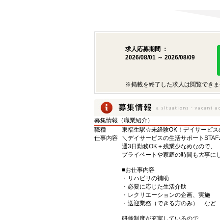
求人応募期間 ：
2026/08/01 ～ 2026/08/09
※掲載を終了した求人は閲覧できま
募集情報（職業紹介）
職種
東福生駅☆未経験OK！デイサービス
仕事内容
＼デイサービスの生活サポートSTAF
週3日勤務OK＋残業少なめなので、
プライベートや家庭の時間も大事に
■お仕事内容
・リハビリの補助
・必要に応じた生活介助
・レクリエーションの企画、実施
・送迎業務（できる方のみ） など
研修制度が充実しているので、