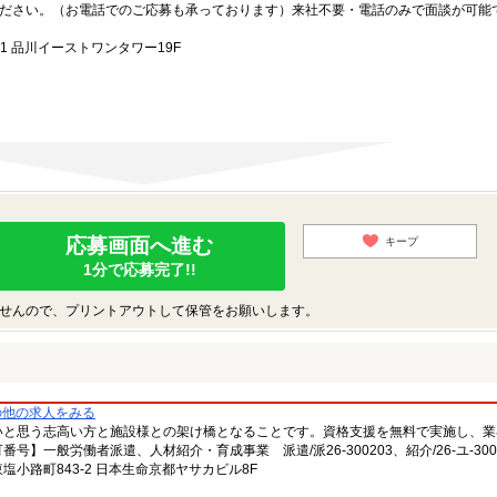
ださい。（お電話でのご応募も承っております）来社不要・電話のみで面談が可能
1 品川イーストワンタワー19F
応募画面へ進む
キープ
1分で応募完了!!
せんので、プリントアウトして保管をお願いします。
の他の求人をみる
いと思う志高い方と施設様との架け橋となることです。資格支援を無料で実施し、業
一般労働者派遣、人材紹介・育成事業 派遣/派26-300203、紹介/26-ユ-300
小路町843-2 日本生命京都ヤサカビル8F