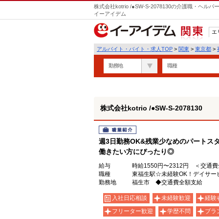
株式会社kotrio /●SW-S-2078130の介護職
イーアイデム
エ
関東
アルバイト・バイト・求人TOP
>
関東
>
東京都
>
勤務地
職種
株式会社kotrio /●SW-S-2078130
職業紹介
週3日勤務OK&残業少なめのパートス
働きたい方にぴったり◎
給与
時給1550円〜2312円 ＜交通
職種
東福生駅☆未経験OK！デイサー
勤務地
福生市 ◆交通費全額支給
入社日応相談
未経験歓迎
経験
フリーター歓迎
学歴不問
ブラ