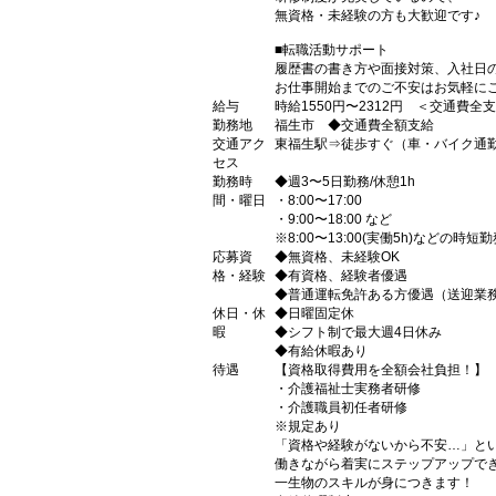
無資格・未経験の方も大歓迎です♪
■転職活動サポート
履歴書の書き方や面接対策、入社日
お仕事開始までのご不安はお気軽に
給与
時給1550円〜2312円 ＜交通費全
勤務地
福生市 ◆交通費全額支給
交通アク
東福生駅⇒徒歩すぐ（車・バイク通勤
セス
勤務時
◆週3〜5日勤務/休憩1h
間・曜日
・8:00〜17:00
・9:00〜18:00 など
※8:00〜13:00(実働5h)などの時
応募資
◆無資格、未経験OK
格・経験
◆有資格、経験者優遇
◆普通運転免許ある方優遇（送迎業
休日・休
◆日曜固定休
暇
◆シフト制で最大週4日休み
◆有給休暇あり
待遇
【資格取得費用を全額会社負担！】
・介護福祉士実務者研修
・介護職員初任者研修
※規定あり
「資格や経験がないから不安…」と
働きながら着実にステップアップで
一生物のスキルが身につきます！