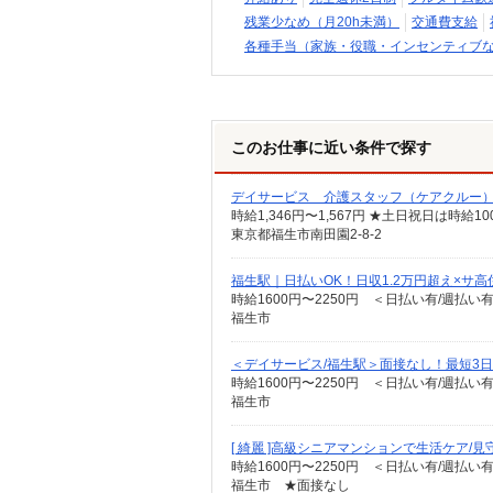
残業少なめ（月20h未満）
交通費支給
各種手当（家族・役職・インセンティブ
このお仕事に近い条件で探す
デイサービス 介護スタッフ（ケアクルー
時給1,346円〜1,567円 ★土日祝日は時
東京都福生市南田園2-8-2
福生駅｜日払いOK！日収1.2万円超え×サ
時給1600円〜2250円 ＜日払い有/週払い
福生市
＜デイサービス/福生駅＞面接なし！最短3
時給1600円〜2250円 ＜日払い有/週払い
福生市
[ 綺麗 ]高級シニアマンションで生活ケア/見
時給1600円〜2250円 ＜日払い有/週払い
福生市 ★面接なし