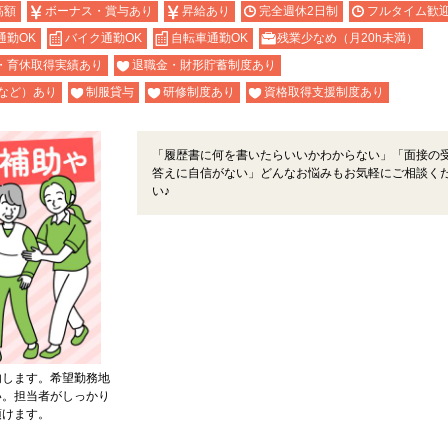
高額
ボーナス・賞与あり
昇給あり
完全週休2日制
フルタイム歓
通勤OK
バイク通勤OK
自転車通勤OK
残業少なめ（月20h未満）
・育休取得実績あり
退職金・財形貯蓄制度あり
など）あり
制服貸与
研修制度あり
資格取得支援制度あり
「履歴書に何を書いたらいいかわからない」「面接の
答えに自信がない」どんなお悩みもお気軽にご相談く
い♪
内します。希望勤務地
い。担当者がしっかり
頂けます。