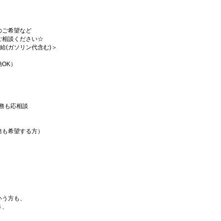
のご希望など
ご相談ください☆
支給(ガソリン代含む)＞
OK）
短勤務も応相談
務も希望する方）
いう方も、
き、