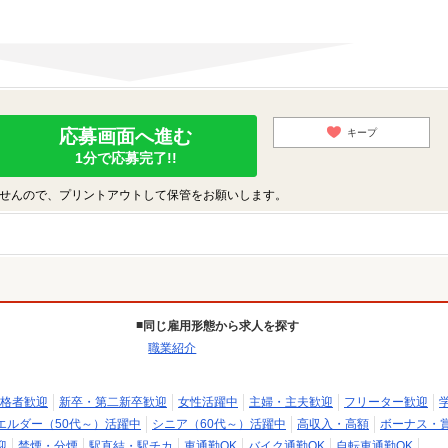
応募画面へ進む
キープ
1分で応募完了!!
せんので、プリントアウトして保管をお願いします。
同じ雇用形態から求人を探す
職業紹介
格者歓迎
新卒・第二新卒歓迎
女性活躍中
主婦・主夫歓迎
フリーター歓迎
エルダー（50代～）活躍中
シニア（60代～）活躍中
高収入・高額
ボーナス・
迎
禁煙・分煙
駅直結・駅チカ
車通勤OK
バイク通勤OK
自転車通勤OK