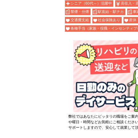
シニア（60代～）活躍中
高収入・
禁煙・分煙
駅直結・駅チカ
車
交通費支給
社会保険あり
産休
各種手当（家族・役職・インセンティブ
弊社ではあなたにピッタリの職場をご案
や曜日・時間などお気軽にご相談くださ
サポートしますので、安心して就業して