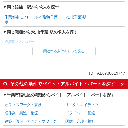
同じ沿線・駅から求人を探す
千葉都市モノレール２号線(千葉
穴川(千葉)駅
県)
同じ職種から穴川(千葉)駅の求人を探す
介護職・ヘルパー
関連する条件をもっと見る
同じ雇用形態から穴川(千葉)駅の求人を探す
職業紹介
同じ特徴から穴川(千葉)駅の求人を探す
ID：AE0730619747
入社日応相談
未経験歓迎
その他の条件でバイト・アルバイト・パートを探す
経験者・有資格者歓迎
新卒・第二新卒歓迎
千葉市稲毛区の職種からバイト・アルバイト・パートを探す
女性活躍中
主婦・主夫歓迎
オフィスワーク・事務
IT・クリエイティブ
フリーター歓迎
学歴不問
軽作業・製造・物流
ドライバー・配達
ブランクOK
ミドル（40代～）活躍中
建築・設備・アクティブワーク
医療・介護・福祉
エルダー（50代～）活躍中
シニア（60代～）活躍中