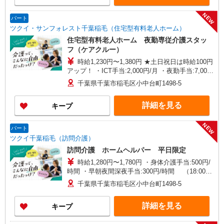
NEW
パート
ツクイ・サンフォレスト千葉稲毛（住宅型有料老人ホーム）
住宅型有料老人ホーム 夜勤専従介護スタッ
フ（ケアクルー）
時給1,230円〜1,380円 ★土日祝日は時給100円
アップ！ ・ICT手当:2,000円/月 ・夜勤手当:7,000
円/回 ※給与幅は資格・経験等による
千葉県千葉市稲毛区小中台町1498-5
詳細を見る
キープ
NEW
パート
ツクイ千葉稲毛（訪問介護）
訪問介護 ホームヘルパー 平日限定
時給1,280円〜1,780円 ・身体介護手当:500円/
時間 ・早朝夜間深夜手当:300円/時間 （18:00〜
翌07:59の時間帯） ・ICT手当:2,000円/月 ・ケア
千葉県千葉市稲毛区小中台町1498-5
→ケアの移動時間も賃金（時給）を支給 ※給与幅
は資格・経験等による
詳細を見る
キープ