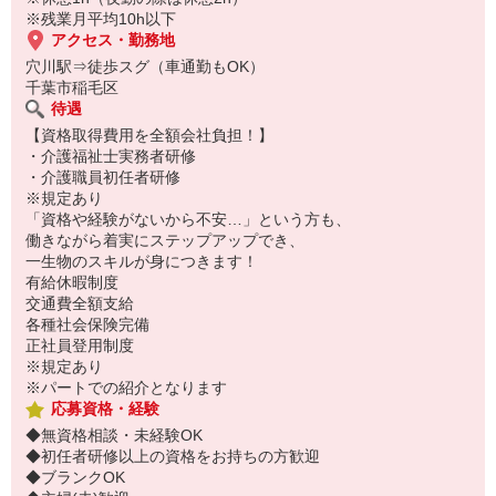
※残業月平均10h以下
アクセス・勤務地
穴川駅⇒徒歩スグ（車通勤もOK）
千葉市稲毛区
待遇
【資格取得費用を全額会社負担！】
・介護福祉士実務者研修
・介護職員初任者研修
※規定あり
「資格や経験がないから不安…」という方も、
働きながら着実にステップアップでき、
一生物のスキルが身につきます！
有給休暇制度
交通費全額支給
各種社会保険完備
正社員登用制度
※規定あり
※パートでの紹介となります
応募資格・経験
◆無資格相談・未経験OK
◆初任者研修以上の資格をお持ちの方歓迎
◆ブランクOK