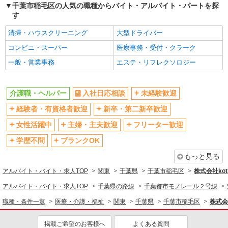
高収入・高額
千葉市稲毛区の人気の職種からバイト・アルバイト・パートを探
ボーナス・賞与あり
す
昇給あり
完全週休2日制
清掃・ハウスクリーニング
大型ドライバー
フルタイム歓迎
禁煙・分煙
コンビニ・スーパー
医療事務・受付・クラーク
駅直結・駅チカ
車通勤OK
一般・営業事務
エステ・リフレクソロジー
バイク通勤OK
自転車通勤OK
残業少なめ（月20h未満）
交通費支給
介護職・ヘルパー
入社日応相談
未経験歓迎
社会保険あり
産休・育休取得実績あり
退職金・財形貯蓄制度あり
経験者・有資格者歓迎
新卒・第二新卒歓迎
各種手当（家族・役職・インセン
ティブなど）あり
女性活躍中
主婦・主夫歓迎
フリーター歓迎
制服貸与
研修制度あり
学歴不問
ブランクOK
資格取得支援制度あり
もっと見る
同じ職種から求人を探す
アルバイト・バイト・求人TOP
関東
千葉県
千葉市稲毛区
株式会社kotr
医療・介護・福祉
アルバイト・バイト・求人TOP
千葉県の路線
千葉都市モノレール２号線
介護職・ヘルパー
職種・条件一覧
医療・介護・福祉
関東
千葉県
千葉市稲毛区
株式会社
同じ特徴から求人を探す
掲載ご希望のお客様へ
よくある質問