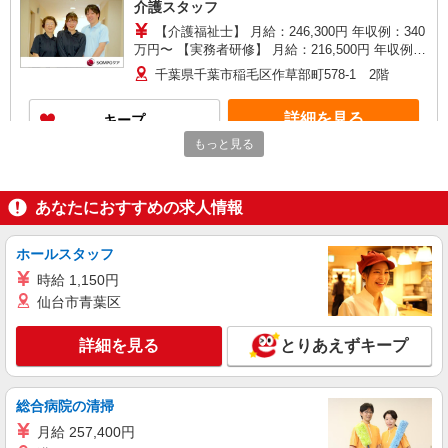
介護スタッフ
【介護福祉士】 月給：246,300円 年収例：340
万円〜 【実務者研修】 月給：216,500円 年収例：
300万円〜 【初任者研修】 月給：207,700円 年収
千葉県千葉市稲毛区作草部町578-1 2階
例：290万円〜 ※職務手当、働きがい向上手当、
日祝手当（月平均2回分）等、毎月平均的に支払わ
詳細を見る
キープ
れる手当を含みます。 ※介護福祉士のみ、特別職
務手当も含む ◎残業時は別途時間外手当支給（超
もっと見る
過1分〜） ◎賞与 基本給2.08ヶ月分/年支給
アルバイト
パート
SOMPOケア 千葉作草部 訪問介護/3329cc3
あなたにおすすめの求人情報
登録ヘルパー
時給：1,230円 ーーーーーーー 【資格取得
後】 時給1,720円〜 ＊日曜祝日：時給2,020円〜
ホールスタッフ
ーーーーーーー
千葉県千葉市稲毛区作草部町578-1 2階
時給 1,150円
仙台市青葉区
詳細を見る
キープ
詳細を見る
とりあえずキープ
派遣社員
株式会社トラストグロース 新宿本社 第1営業部
総合病院の清掃
小規模多機能型居宅介護での介護士
月給 257,400円
時給：1400円〜1600円 ※資格や経験などによ