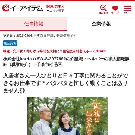
関東
の求人
▼エリア変更
仕事情報
企業情報
更新日：2026/08/03 ※更新日時点の最新情報です
職業紹介
職種：穴川駅＊寄り添う時間を大切に＊住宅型有料老人ホームSTAFF
株式会社kotrio /●SW-S-2077992の介護職・ヘルパーの求人情報詳
細（職業紹介） - 千葉市稲毛区
入居者さん一人ひとりと日々丁寧に関わることがで
きるお仕事です＊バタバタと忙しく動くことはあり
ません◎