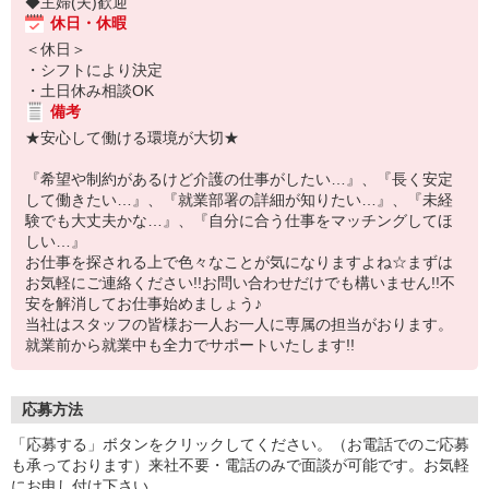
◆主婦(夫)歓迎
休日・休暇
＜休日＞
・シフトにより決定
・土日休み相談OK
備考
★安心して働ける環境が大切★
『希望や制約があるけど介護の仕事がしたい…』、『長く安定
して働きたい…』、『就業部署の詳細が知りたい…』、『未経
験でも大丈夫かな…』、『自分に合う仕事をマッチングしてほ
しい…』
お仕事を探される上で色々なことが気になりますよね☆まずは
お気軽にご連絡ください!!お問い合わせだけでも構いません!!不
安を解消してお仕事始めましょう♪
当社はスタッフの皆様お一人お一人に専属の担当がおります。
就業前から就業中も全力でサポートいたします!!
応募方法
「応募する」ボタンをクリックしてください。（お電話でのご応募
も承っております）来社不要・電話のみで面談が可能です。お気軽
にお申し付け下さい。