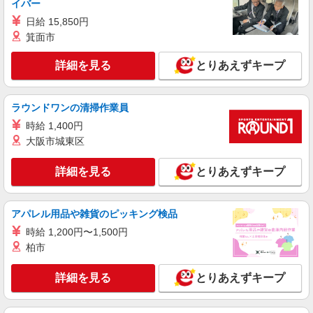
イバー
時給1,193円〜1,257円 ※経験・能力・資格等
日給 15,850円
による 社会福祉士・介護福祉士 時給1,257円 その
箕面市
他資格 時給1,193円 ※一律処遇改善加算含む 〇時
エイジフリーハウス千葉稲毛町 千葉県千葉市
間外勤務手当 〇土日祝勤務手当 〇夜勤手当 〇深
稲毛区稲毛町5丁目238-1
詳細を見る
とりあえずキープ
夜勤務手当 〇年末年始勤務手当 〇早朝7:00〜
8:00/夜間18:00〜20:00は時給25％UP
詳細を見る
キープ
ラウンドワンの清掃作業員
パート
時給 1,400円
エイジフリーハウス千葉稲毛町
大阪市城東区
サービス付き高齢者向け住宅／介護職／遅出の
み
詳細を見る
とりあえずキープ
時給1,193円〜1,257円 ※経験・能力・資格等
による 社会福祉士・介護福祉士 時給1,257円 その
他資格 時給1,193円 ※一律処遇改善加算含む 〇時
エイジフリーハウス千葉稲毛町 千葉県千葉市
アパレル用品や雑貨のピッキング検品
間外勤務手当 〇土日祝勤務手当 〇夜勤手当 〇深
稲毛区稲毛町5丁目238-1
時給 1,200円〜1,500円
夜勤務手当 〇年末年始勤務手当 〇早朝7:00〜
8:00/夜間18:00〜20:00は時給25％UP
柏市
詳細を見る
キープ
詳細を見る
とりあえずキープ
正社員
エイジフリーハウス千葉稲毛町