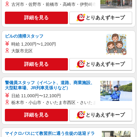
古河市・佐野市・前橋市・高崎市・伊勢崎市・太田市・館林市・
力・前職給与を考慮の上、決定します ※夜勤手当
6,000円/4回を含む ※一律処遇改善加算含む ※夜
エイジフリーハウス千葉穴川 千葉県千葉市稲
勤手当6,000円/4回を含む 〇資格手当 〇職種手当
詳細を見る
毛区穴川三丁目11番67号
とりあえずキープ
〇業務手当 〇首都圏手当 〇時間外勤務手当 〇夜
勤手当 〇深夜勤務手当 〇休日勤務手当 〇年末年
詳細を見る
キープ
始勤務手当
ビルの清掃スタッフ
時給 1,200円〜1,200円
正社員
大阪市北区
エイジフリーハウス千葉穴川
介護職／サービス付き高齢者向け住宅／正社員
詳細を見る
／介護福祉士／夜勤月4〜5回
とりあえずキープ
月給26万3510円〜26万9670円 ※経験・能力・
資格等による 介護福祉士 月給 26万3510円 社会福
警備員スタッフ（イベント、道路、商業施設、
祉士 月給 26万9670円 ※一律処遇改善加算含む ※
エイジフリーハウス千葉穴川 千葉県千葉市稲
大型駐車場、JR列車見張りなど）
夜勤手当6000円/4回を含む 〇資格手当 〇職種手当
毛区穴川三丁目11番67号
〇業務手当 〇首都圏手当 〇時間外勤務手当 〇夜
日給 11,000円〜12,100円
勤手当 〇深夜勤務手当 〇休日勤務手当 〇年末年
栃木市・小山市・さいたま市西区・さいたま市岩槻区・久喜市・
詳細を見る
キープ
始勤務手当
詳細を見る
とりあえずキープ
パート
エイジフリーハウス千葉稲毛町
サービス付き高齢者向け住宅／介護職／早出の
マイクロバスにて教習所に通う生徒の送迎ドラ
み