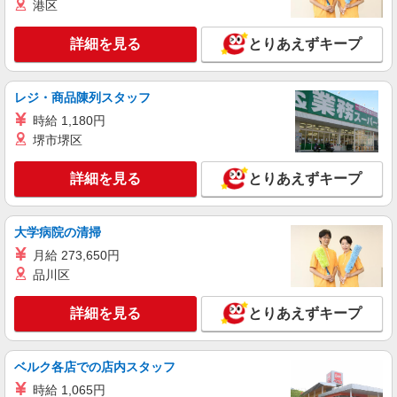
る
港区
千葉県千葉市稲毛区
詳細を見る
とりあえずキープ
詳細を見る
キープ
レジ・商品陳列スタッフ
正社員
時給 1,180円
エイジフリーハウス千葉稲毛町
堺市堺区
介護職／サービス付き高齢者向け住宅／正社員
／夜勤は月4〜5回
詳細を見る
とりあえずキープ
月給24万7,450円〜26万9,670円 ※経験・能
力・資格等による 初任者研修 月給 24万7,450円
実務者研修 月給 25万1,160円 介護福祉士 月給 26
エイジフリーハウス千葉稲毛町 千葉県千葉市
万3,510円 社会福祉士 月給 26万9,670円 ※一律処
大学病院の清掃
稲毛区稲毛町5丁目238-1
遇改善加算含む ※夜勤手当6,000円/4回を含む 〇
月給 273,650円
資格手当 〇職種手当 〇業務手当 〇首都圏手当 〇
品川区
詳細を見る
キープ
時間外勤務手当 〇夜勤手当 〇深夜勤務手当 〇休
日勤務手当 〇年末年始勤務手当
詳細を見る
とりあえずキープ
正社員
エイジフリーハウス千葉穴川
介護リーダー／サービス付き高齢者向け住宅／
ベルク各店での店内スタッフ
正社員
時給 1,065円
月給28万8,200円〜34万3,750円 ※経験・能