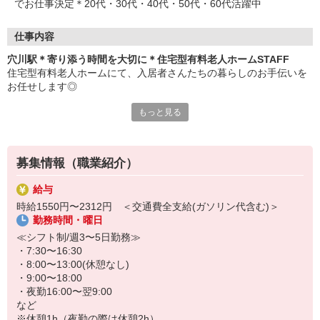
でお仕事決定＊20代・30代・40代・50代・60代活躍中
仕事内容
穴川駅＊寄り添う時間を大切に＊住宅型有料老人ホームSTAFF
住宅型有料老人ホームにて、入居者さんたちの暮らしのお手伝いを
お任せします◎
もっと見る
〜おもなお仕事〜
・食事や入浴などの生活介助
・お部屋の清掃、洗濯
・お話し相手、見守り
募集情報（職業紹介）
・お買い物の代行
・レクリエーション企画、実施
給与
など
時給1550円〜2312円 ＜交通費全支給(ガソリン代含む)＞
勤務時間・曜日
介護度が低い方も多数入居する穏やかな雰囲気の施設です＊お部屋
に訪問し、一人ひとりと向き合い、丁寧なケアをすることができま
≪シフト制/週3〜5日勤務≫
す◎
・7:30〜16:30
・8:00〜13:00(休憩なし)
「あなたが来てくれると嬉しい」そんな言葉に大きなやりがいを感
・9:00〜18:00
じるはず♪
・夜勤16:00〜翌9:00
など
※休憩1h（夜勤の際は休憩2h）