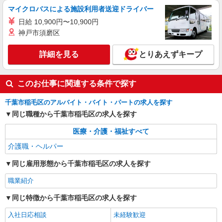
エイジフリーハウス千葉穴川
マイクロバスによる施設利用者送迎ドライバー
介護職／サービス付き高齢者向け住宅／夜勤専
日給 10,900円〜10,900円
従／パート
神戸市須磨区
時給1,193円〜1,257円 ※経験・能力・資格等
による 社会福祉士・介護福祉士 時給1,257円 その
詳細を見る
とりあえずキープ
他資格 時給1,193円 ※一律処遇改善加算含む 〇時
エイジフリーハウス千葉穴川 千葉県千葉市稲
間外勤務手当 〇土日祝勤務手当 〇夜勤手当 〇深
毛区穴川三丁目11番67号
夜勤務手当 〇年末年始勤務手当 〇早朝7:00〜
このお仕事に関連する条件で探す
8:00/夜間18:00〜20:00は時給25％UP
詳細を見る
キープ
千葉市稲毛区のアルバイト・バイト・パートの求人を探す
同じ職種から千葉市稲毛区の求人を探す
正社員
エイジフリーハウス千葉穴川
医療・介護・福祉すべて
介護職／サービス付き高齢者向け住宅／正社員
／夜勤は月4〜5回
介護職・ヘルパー
月給24万7,450円〜26万9,670円 ※経験・能
同じ雇用形態から千葉市稲毛区の求人を探す
力・資格等による 初任者研修 月給 24万7,450円
実務者研修 月給 25万1,160円 介護福祉士 月給 26
エイジフリーハウス千葉穴川 千葉県千葉市稲
職業紹介
万3,510円 社会福祉士 月給 26万9,670円 ※一律処
毛区穴川三丁目11番67号
遇改善加算含む ※夜勤手当6,000円/4回を含む 〇
同じ特徴から千葉市稲毛区の求人を探す
資格手当 〇職種手当 〇業務手当 〇首都圏手当 〇
詳細を見る
キープ
時間外勤務手当 〇夜勤手当 〇深夜勤務手当 〇休
入社日応相談
未経験歓迎
日勤務手当 〇年末年始勤務手当