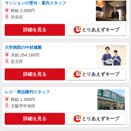
介護職／サービス付き高齢者向け住宅／正社員
マンションの受付・案内スタッフ
／介護福祉士／夜勤月4〜5回
時給 2,000円
月給26万3510円〜26万9670円 ※経験・能力・
渋谷区
資格等による 介護福祉士 月給 26万3510円 社会福
祉士 月給 26万9670円 ※一律処遇改善加算含む ※
エイジフリーハウス千葉稲毛町 千葉県千葉市
詳細を見る
とりあえずキープ
夜勤手当6000円/4回を含む 〇資格手当 〇職種手当
稲毛区稲毛町5丁目238-1
〇業務手当 〇首都圏手当 〇時間外勤務手当 〇夜
勤手当 〇深夜勤務手当 〇休日勤務手当 〇年末年
詳細を見る
キープ
始勤務手当
大学病院の中材滅菌
月給 254,160円
パート
足立区
エイジフリーハウス千葉穴川
サービス付き高齢者向け住宅／介護職／16-20
詳細を見る
とりあえずキープ
時
時給1,193円〜1,257円 ※経験・能力・資格等
による ※一律処遇改善加算含む 〇時間外勤務手当
レジ・商品陳列スタッフ
〇土日祝勤務手当 〇夜勤手当 〇深夜勤務手当 〇
エイジフリーハウス千葉穴川 千葉県千葉市稲
時給 1,300円
年末年始勤務手当 〇早朝7:00〜8:00/夜間18:00〜
毛区穴川三丁目11番67号
大阪市中央区
20:00は時給25％UP
詳細を見る
キープ
詳細を見る
とりあえずキープ
パート