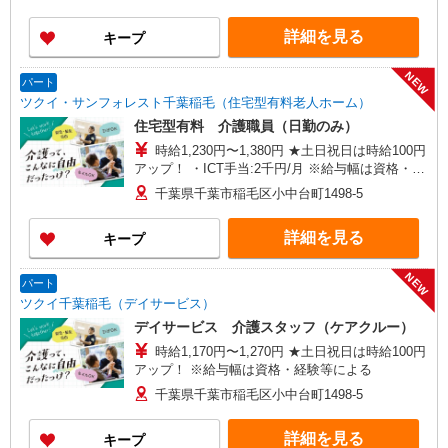
帯） ・ICT手当:2,000円/月 ・ケア→ケアの移動時
間も賃金（時給）を支給 ※給与幅は資格・経験等
詳細を見る
キープ
による
NEW
パート
ツクイ・サンフォレスト千葉稲毛（住宅型有料老人ホーム）
住宅型有料 介護職員（日勤のみ）
時給1,230円〜1,380円 ★土日祝日は時給100円
アップ！ ・ICT手当:2千円/月 ※給与幅は資格・経
験等による
千葉県千葉市稲毛区小中台町1498-5
詳細を見る
キープ
NEW
パート
ツクイ千葉稲毛（デイサービス）
デイサービス 介護スタッフ（ケアクルー）
時給1,170円〜1,270円 ★土日祝日は時給100円
アップ！ ※給与幅は資格・経験等による
千葉県千葉市稲毛区小中台町1498-5
詳細を見る
キープ