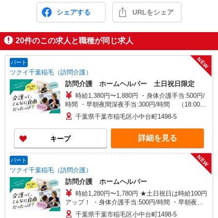
シェアする
URLをシェア
20
件のこの求人と職種が同じ求人
NEW
パート
ツクイ千葉稲毛（訪問介護）
訪問介護 ホームヘルパー 土日祝日限定
時給1,380円〜1,880円 ・身体介護手当:500円/
時間 ・早朝夜間深夜手当:300円/時間 （18:00〜
翌07:59の時間帯） ・ICT手当:2,000円/月 ・ケア
千葉県千葉市稲毛区小中台町1498-5
→ケアの移動時間も賃金（時給）を支給 ・土日祝
日手当:100円/時間含む ※給与幅は資格・経験等に
詳細を見る
キープ
よる
NEW
パート
ツクイ千葉稲毛（訪問介護）
訪問介護 ホームヘルパー
時給1,280円〜1,780円 ★土日祝日は時給100円
アップ！ ・身体介護手当:500円/時間 ・早朝夜間
深夜手当:300円/時間 （18:00〜翌07:59の時間
千葉県千葉市稲毛区小中台町1498-5