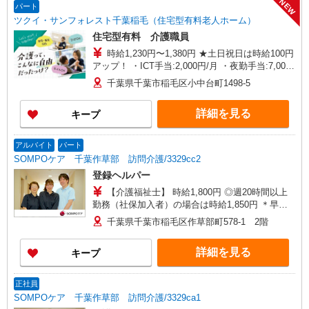
NEW
パート
ツクイ・サンフォレスト千葉稲毛（住宅型有料老人ホーム）
住宅型有料 介護職員
時給1,230円〜1,380円 ★土日祝日は時給100円
アップ！ ・ICT手当:2,000円/月 ・夜勤手当:7,000
円/月（月5回程度） ※給与幅は資格・経験等によ
千葉県千葉市稲毛区小中台町1498-5
る
詳細を見る
キープ
アルバイト
パート
SOMPOケア 千葉作草部 訪問介護/3329cc2
登録ヘルパー
【介護福祉士】 時給1,800円 ◎週20時間以上
勤務（社保加入者）の場合は時給1,850円 ＊早朝
夜間（〜8:00、18:00〜）：時給2,250円〜 ＊日曜
千葉県千葉市稲毛区作草部町578-1 2階
祝日：時給2,100円〜 【実務者研修・初任者研修
（ヘルパー1級・2級）】 時給1,720円 ◎週20時間
詳細を見る
キープ
以上勤務（社保加入者）の場合は時給1,770円 ＊
早朝夜間（〜8:00、18:00〜）：時給2,150円〜 ＊
日曜祝日：時給2,020円〜 ◎身体介助、生活援助
正社員
が同時給 ◎キャンセル手当：職務時給の60％支給
SOMPOケア 千葉作草部 訪問介護/3329ca1