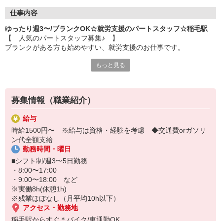
仕事内容
ゆったり週3〜/ブランクOK☆就労支援のパートスタッフ☆稲毛駅
【 人気のパートスタッフ募集♪ 】
ブランクがある方も始めやすい、就労支援のお仕事です。
もっと見る
■利用者さんが取り組む軽作業のサポート
■日々の声かけ・コミュニケーション
■一人ひとりに合わせて必要な介助
など
募集情報（職業紹介）
「久しぶりの仕事で不安…」という方もご安心ください。
給与
軽作業のサポートが中心で、難しいことはありません。
時給1500円〜 ※給与は資格・経験を考慮 ◆交通費orガソリ
ン代全額支給
未経験OK！あなたのペースで慣れていきましょう。
勤務時間・曜日
まずは担当コーディネーターにお気軽にご相談ください♪
■シフト制/週3〜5日勤務
・8:00〜17:00
・9:00〜18:00 など
※実働8h(休憩1h)
※残業ほぼなし（月平均10h以下）
アクセス・勤務地
稲毛駅からすぐ＊バイク/車通勤OK