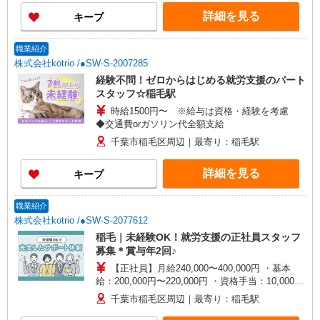
詳細を見る
キープ
職業紹介
株式会社kotrio /●SW-S-2007285
経験不問！ゼロからはじめる就労支援のパート
スタッフ☆稲毛駅
時給1500円〜 ※給与は資格・経験を考慮
◆交通費orガソリン代全額支給
千葉市稲毛区周辺｜最寄り：稲毛駅
詳細を見る
キープ
職業紹介
株式会社kotrio /●SW-S-2077612
稲毛｜未経験OK！就労支援の正社員スタッフ
募集＊賞与年2回♪
【正社員】月給240,000〜400,000円 ・基本
給：200,000円〜220,000円 ・資格手当：10,000〜
30,000円 ・役職手当：10,000〜70,000円 ・処遇改
千葉市稲毛区周辺｜最寄り：稲毛駅
善手当：20,000〜60,000円（勤続年数、保有資格
により変動） ・固定残業手当：20,000円（10時