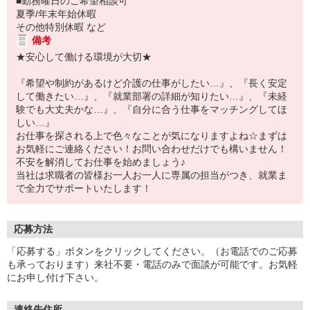
■勤務曜日のご希望相談可
夏季/年末年始休暇
その他特別休暇 など
備考
★安心して働ける環境が大切★
『希望や制約があるけど介護の仕事がしたい…』、『長く安定
して働きたい…』、『就業部署の詳細が知りたい…』、『未経
験でも大丈夫かな…』、『自分に合う仕事をマッチングしてほ
しい…』
お仕事を探される上で色々なことが気になりますよね☆まずは
お気軽にご連絡ください！お問い合わせだけでも構いません！
不安を解消してお仕事を始めましょう♪
当社は求職者の皆様お一人お一人に専属の担当がつき、就業ま
で全力でサポートいたします！
応募方法
「応募する」ボタンをクリックしてください。（お電話でのご応募
も承っております）来社不要・電話のみで面談が可能です。お気軽
にお申し付け下さい。
連絡先住所