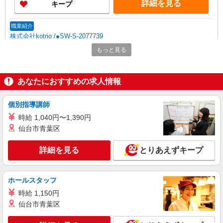
詳細を見る
キープ
職業紹介
株式会社kotrio /●SW-S-2077739
稲毛｜未経験OK！就労支援の正社員スタッフ
もっと見る
募集＊賞与年2回♪
【正社員】月給240,000〜400,000円 ・基本
給：200,000円〜220,000円 ・資格手当：10,000〜
あなたにおすすめの求人情報
30,000円 ・役職手当：10,000〜70,000円 ・処遇改
千葉県千葉市稲毛区
善手当：20,000〜60,000円（勤続年数、保有資格
個別指導講師
により変動） ・固定残業手当：20,000円（10時
詳細を見る
キープ
間） ※固定残業時間を超過する場合には超過勤務
時給 1,040円〜1,390円
手当として別途支給 下記資格をお持ちの方歓迎 ・
仙台市青葉区
認知症介護基礎研修 ・初任者研修 ・実務者研修
派遣社員
・介護福祉士 など
株式会社kotrio /●CB-H-1983113
詳細を見る
とりあえずキープ
稲毛駅｜未経験でも簡単！障がい者デイで軽作
業サポート＆ケア
時給1500円〜2250円 ＜日払い有/週払い有/交
ホールスタッフ
通費全支給(ガソリン代含む)＞
時給 1,150円
千葉市稲毛区｜最寄り駅≪稲毛≫
仙台市青葉区
詳細を見る