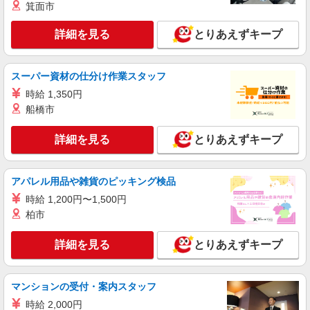
手当として別途支給 下記資格をお持ちの方歓迎 ・
箕面市
認知症介護基礎研修 ・初任者研修 ・実務者研修
職業紹介
・介護福祉士 など
株式会社kotrio /●SW-S-2007549
詳細を見る
とりあえずキープ
高時給！稲毛駅の就労支援施設＊未経験で時給
1500円スタート！
スーパー資材の仕分け作業スタッフ
時給1500円〜 ※給与は資格・経験を考慮
◆交通費orガソリン代全額支給
時給 1,350円
船橋市
千葉市稲毛区周辺｜最寄り：稲毛駅
詳細を見る
とりあえずキープ
詳細を見る
キープ
職業紹介
アパレル用品や雑貨のピッキング検品
株式会社kotrio /●SW-S-2007725
時給 1,200円〜1,500円
＜稲毛駅＞時給1550円〜！高齢者向け住宅の
柏市
パートSTAFF
時給1550円〜2312円 ＜交通費全支給(ガソリ
詳細を見る
とりあえずキープ
ン代含む)＞
千葉市稲毛区周辺｜最寄り：稲毛駅
マンションの受付・案内スタッフ
詳細を見る
キープ
時給 2,000円