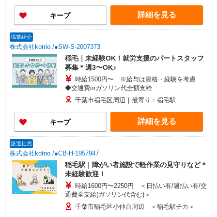
詳細を見る
キープ
職業紹介
株式会社kotrio /●SW-S-2007373
稲毛｜未経験OK！就労支援のパートスタッフ
募集＊週3〜OK♪
時給1500円〜 ※給与は資格・経験を考慮
◆交通費orガソリン代全額支給
千葉市稲毛区周辺｜最寄り：稲毛駅
詳細を見る
キープ
派遣社員
株式会社kotrio /●CB-H-1957947
稲毛駅｜障がい者施設で軽作業の見守りなど＊
未経験歓迎！
時給1600円〜2250円 ＜日払い有/週払い有/交
通費全支給(ガソリン代含む)＞
千葉市稲毛区小仲台周辺 ＜稲毛駅チカ＞