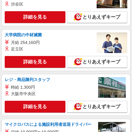
渋谷区
職業紹介
株式会社kotrio /●SW-S-2077780
詳細を見る
とりあえずキープ
稲毛｜未経験OK！就労支援の正社員スタッフ
募集＊賞与年2回♪
【正社員】月給240,000〜400,000円 ・基本
大学病院の中材滅菌
給：200,000円〜220,000円 ・資格手当：10,000〜
月給 254,160円
30,000円 ・役職手当：10,000〜70,000円 ・処遇改
千葉県千葉市稲毛区
善手当：20,000〜60,000円（勤続年数、保有資格
足立区
により変動） ・固定残業手当：20,000円（10時
詳細を見る
キープ
間） ※固定残業時間を超過する場合には超過勤務
詳細を見る
とりあえずキープ
手当として別途支給 下記資格をお持ちの方歓迎 ・
認知症介護基礎研修 ・初任者研修 ・実務者研修
派遣社員
・介護福祉士 など
株式会社ミライエ
レジ・商品陳列スタッフ
住宅型有料老人ホーム介護職
時給 1,300円
時給：1,650円〜1,700円 フルシフト可能な介
大阪市中央区
護福祉士：1,700円 □月収例 時給1,700円、日勤帯
週5日勤務、介護福祉士の場合 時給1,700円×168時
千葉市稲毛区 みどり台駅
詳細を見る
とりあえずキープ
間＝285,600円 ※上記は介護福祉士保有者の場
合 ※初任者研修（旧ヘルパー2級）や実務者も歓
詳細を見る
キープ
迎！ ※資格、経験年数、派遣先によって金額変動
あり
マイクロバスによる施設利用者送迎ドライバー
派遣社員