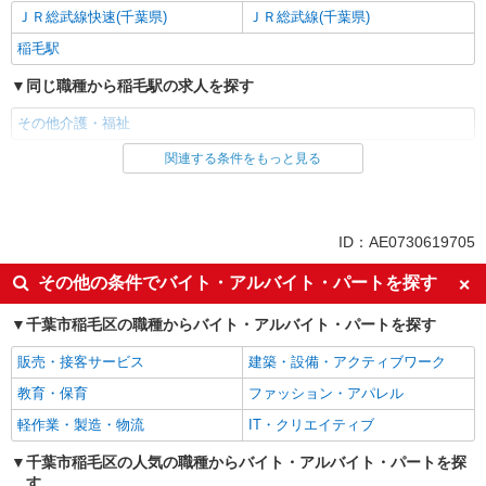
ＪＲ総武線快速(千葉県)
ＪＲ総武線(千葉県)
稲毛駅
同じ職種から稲毛駅の求人を探す
その他介護・福祉
関連する条件をもっと見る
同じ雇用形態から稲毛駅の求人を探す
職業紹介
同じ特徴から稲毛駅の求人を探す
ID：AE0730619705
入社日応相談
未経験歓迎
その他の条件でバイト・アルバイト・パートを探す
経験者・有資格者歓迎
新卒・第二新卒歓迎
千葉市稲毛区の職種からバイト・アルバイト・パートを探す
女性活躍中
主婦・主夫歓迎
販売・接客サービス
建築・設備・アクティブワーク
フリーター歓迎
学歴不問
教育・保育
ファッション・アパレル
ブランクOK
ミドル（40代～）活躍中
軽作業・製造・物流
IT・クリエイティブ
エルダー（50代～）活躍中
シニア（60代～）活躍中
高収入・高額
千葉市稲毛区の人気の職種からバイト・アルバイト・パートを探
ボーナス・賞与あり
す