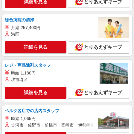
キープ
詳細を見る
とりあえずキープ
職業紹介
株式会社kotrio /●SW-S-2077770
総合病院の清掃
稲毛｜未経験OK！就労支援の正社員スタッフ
月給 257,400円
募集＊賞与年2回♪
港区
【正社員】月給240,000〜400,000円 ・基本
給：200,000円〜220,000円 ・資格手当：10,000〜
詳細を見る
とりあえずキープ
30,000円 ・役職手当：10,000〜70,000円 ・処遇改
千葉県千葉市稲毛区
善手当：20,000〜60,000円（勤続年数、保有資格
により変動） ・固定残業手当：20,000円（10時
レジ・商品陳列スタッフ
詳細を見る
キープ
間） ※固定残業時間を超過する場合には超過勤務
手当として別途支給 下記資格をお持ちの方歓迎 ・
時給 1,180円
認知症介護基礎研修 ・初任者研修 ・実務者研修
職業紹介
堺市堺区
・介護福祉士 など
株式会社kotrio /●SW-S-2077743
稲毛｜未経験OK！就労支援の正社員スタッフ
詳細を見る
とりあえずキープ
募集＊賞与年2回♪
【正社員】月給240,000〜400,000円 ・基本
ベルク各店での店内スタッフ
給：200,000円〜220,000円 ・資格手当：10,000〜
30,000円 ・役職手当：10,000〜70,000円 ・処遇改
千葉市稲毛区周辺｜最寄り：稲毛駅
時給 1,065円
善手当：20,000〜60,000円（勤続年数、保有資格
古河市・佐野市・前橋市・高崎市・伊勢崎市・太田市・館林市・
により変動） ・固定残業手当：20,000円（10時
詳細を見る
キープ
間） ※固定残業時間を超過する場合には超過勤務