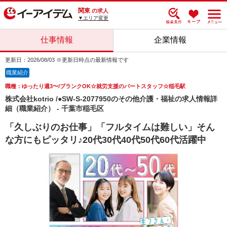
関東
の求人
▼エリア変更
仕事情報
企業情報
更新日：2026/08/03 ※更新日時点の最新情報です
職業紹介
職種：ゆったり週3〜/ブランクOK☆就労支援のパートスタッフ☆稲毛駅
株式会社kotrio /●SW-S-2077950のその他介護・福祉の求人情報詳
細（職業紹介） - 千葉市稲毛区
「久しぶりのお仕事」「フルタイムは難しい」そん
な方にもピッタリ♪20代30代40代50代60代活躍中