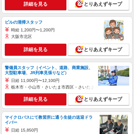
手当として別途支給 下記資格をお持ちの方歓迎 ・
詳細を見る
とりあえずキープ
認知症介護基礎研修 ・初任者研修 ・実務者研修
職業紹介
・介護福祉士 など
株式会社kotrio /●SW-S-2007461
ビルの清掃スタッフ
稲毛｜サポート役が好きな方へ！就労支援で見
守り・補助など♪
時給 1,200円〜1,200円
大阪市北区
時給1500円〜 ※給与は資格・経験を考慮
◆交通費orガソリン代全額支給
詳細を見る
とりあえずキープ
千葉市稲毛区周辺｜最寄り：稲毛駅
詳細を見る
キープ
警備員スタッフ（イベント、道路、商業施設、
大型駐車場、JR列車見張りなど）
職業紹介
日給 11,000円〜12,100円
株式会社kotrio /●SW-S-2077751
栃木市・小山市・さいたま市西区・さいたま市岩槻区・久喜市・
穴川｜未経験OK！就労支援の正社員スタッフ
募集＊賞与年2回♪
詳細を見る
とりあえずキープ
【正社員】月給240,000〜400,000円 ・基本
給：200,000円〜220,000円 ・資格手当：10,000〜
30,000円 ・役職手当：10,000〜70,000円 ・処遇改
千葉県千葉市稲毛区
マイクロバスにて教習所に通う生徒の送迎ドラ
善手当：20,000〜60,000円（勤続年数、保有資格
イバー
により変動） ・固定残業手当：20,000円（10時
詳細を見る
キープ
間） ※固定残業時間を超過する場合には超過勤務
日給 15,850円