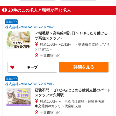
20
件のこの求人と職種が同じ求人
職業紹介
株式会社kotrio /●SW-S-2077962
＜稲毛駅＞高時給×週3日〜！ゆったり働ける
サ高住スタッフ♪
時給1550円〜2312円 ＜交通費全支給(ガソリ
ン代含む)＞
千葉市稲毛区
詳細を見る
キープ
職業紹介
株式会社kotrio /●SW-S-2077986
経験不問！ゼロからはじめる就労支援のパート
スタッフ☆穴川駅
時給1500円〜 ※給与は資格・経験を考慮
◆交通費orガソリン代全額支給
千葉市稲毛区