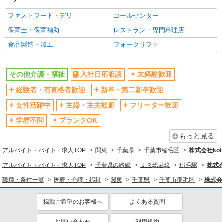
昇給あり
完全週休2日制
ファストフード・デリ
コールセンター
フルタイム歓迎
禁煙・分煙
保育士・保育補助
レストラン・専門料理店
駅直結・駅チカ
車通勤OK
食品製造・加工
フォークリフト
バイク通勤OK
自転車通勤OK
残業少なめ（月20h未満）
交通費支給
その他介護・福祉
入社日応相談
未経験歓迎
社会保険あり
産休・育休取得実績あり
退職金・財形貯蓄制度あり
経験者・有資格者歓迎
新卒・第二新卒歓迎
各種手当（家族・役職・インセン
ティブなど）あり
女性活躍中
主婦・主夫歓迎
フリーター歓迎
制服貸与
研修制度あり
学歴不問
ブランクOK
資格取得支援制度あり
もっと見る
同じ職種から求人を探す
アルバイト・バイト・求人TOP
関東
千葉県
千葉市稲毛区
株式会社kotr
医療・介護・福祉
アルバイト・バイト・求人TOP
千葉県の路線
ＪＲ総武線
稲毛駅
株式会
同じ特徴から求人を探す
職種・条件一覧
医療・介護・福祉
関東
千葉県
千葉市稲毛区
株式会社
未経験歓迎
ミドル（40代～）活躍中
掲載ご希望のお客様へ
よくある質問
ボーナス・賞与あり
車通勤OK
お問い合わせ
利用規約