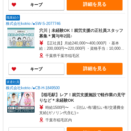
詳細を見る
キープ
間） ※固定残業時間を超過する場合には超過勤務
手当として別途支給 下記資格をお持ちの方歓迎 ・
認知症介護基礎研修 ・初任者研修 ・実務者研修
職業紹介
・介護福祉士 など
株式会社kotrio /●SW-S-2077746
穴川｜未経験OK！就労支援の正社員スタッフ
募集＊賞与年2回♪
【正社員】月給240,000〜400,000円 ・基本
給：200,000円〜220,000円 ・資格手当：10,000〜
30,000円 ・役職手当：10,000〜70,000円 ・処遇改
千葉県千葉市稲毛区
善手当：20,000〜60,000円（勤続年数、保有資格
により変動） ・固定残業手当：20,000円（10時
詳細を見る
キープ
間） ※固定残業時間を超過する場合には超過勤務
手当として別途支給 下記資格をお持ちの方歓迎 ・
認知症介護基礎研修 ・初任者研修 ・実務者研修
派遣社員
・介護福祉士 など
株式会社kotrio /●CB-H-1849500
【稲毛駅】レア！就労支援施設で軽作業の見守
りなど＊未経験OK
時給1500円〜 ＜日払い有/週払い有/交通費全
支給(ガソリン代含む)＞
千葉市稲毛区内