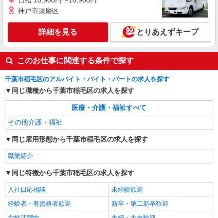
日給 10,900円〜10,900円
株式会社kotrio /●CB-H-1982999
神戸市須磨区
稲毛駅｜障がい者施設で軽作業の見守りなど＊
未経験歓迎！
詳細を見る
とりあえずキープ
時給1500円〜2250円 ＜日払い有/週払い有/交
通費全支給(ガソリン代含む)＞
このお仕事に関連する条件で探す
千葉市稲毛区｜最寄り駅≪稲毛≫
千葉市稲毛区のアルバイト・バイト・パートの求人を探す
詳細を見る
キープ
同じ職種から千葉市稲毛区の求人を探す
職業紹介
医療・介護・福祉すべて
株式会社kotrio /●SW-S-2077784
その他介護・福祉
穴川｜未経験OK！就労支援の正社員スタッフ
募集＊賞与年2回♪
同じ雇用形態から千葉市稲毛区の求人を探す
【正社員】月給240,000〜400,000円 ・基本
給：200,000円〜220,000円 ・資格手当：10,000〜
職業紹介
30,000円 ・役職手当：10,000〜70,000円 ・処遇改
千葉県千葉市稲毛区
同じ特徴から千葉市稲毛区の求人を探す
善手当：20,000〜60,000円（勤続年数、保有資格
により変動） ・固定残業手当：20,000円（10時
詳細を見る
キープ
入社日応相談
未経験歓迎
間） ※固定残業時間を超過する場合には超過勤務
手当として別途支給 下記資格をお持ちの方歓迎 ・
経験者・有資格者歓迎
新卒・第二新卒歓迎
認知症介護基礎研修 ・初任者研修 ・実務者研修
・介護福祉士 など
女性活躍中
主婦・主夫歓迎