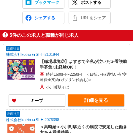
ブックマーク
ポストする
シェアする
URLをシェア
5
件のこの求人と職種が同じ求人
派遣社員
株式会社kotrio /●SI-H-2101944
【職場環境◎】よすぎて全私が泣いた≫看護助
手募集♪未経験OK！
時給1600円〜2250円 ＜日払い有/週払い有/交
通費全支給(ガソリン代含む)＞
小川町駅そば
詳細を見る
キープ
派遣社員
株式会社kotrio /●SI-H-2076398
＜高時給＞小川町駅近くの病院で安定した働き
方を★看護助手♪