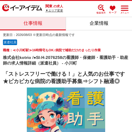
関東
の求人
▼エリア変更
仕事情報
企業情報
更新日：2026/08/03 ※更新日時点の最新情報です
派遣社員
職種：≪小川町駅≫16時帰宅もOK♪病院で補助だけのまったり作業
株式会社kotrio /●SI-H-2076258の看護師・保健師・看護助手・助産
師の求人情報詳細（派遣社員） - 小川町
「ストレスフリーで働ける！」と人気のお仕事です
★ピカピカな病院の看護助手募集⇒シフト融通◎