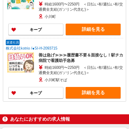
時給1600円〜2250円 ＜日払い有/週払い有/交
通費全支給(ガソリン代含む)＞
小川町
詳細を見る
キープ
派遣社員
株式会社kotrio /●SI-H-2093715
善は急げ≫≫≫履歴書不要＆面接なし！駅チカ
病院で看護助手急募
時給1600円〜2250円 ＜日払い有/週払い有/交
通費全支給(ガソリン代含む)＞
小川町駅そば
詳細を見る
キープ
あなたにおすすめの求人情報