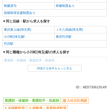
制服貸与
研修制度あり
資格取得支援制度あり
同じ沿線・駅から求人を探す
東武東上線(埼玉県)
ＪＲ八高線(埼玉県)
小川町(埼玉)駅
東武竹沢駅
竹沢駅
同じ職種から小川町(埼玉)駅の求人を探す
看護師・保健師・看護助手・助産師
関連する条件をもっと見る
同じ雇用形態から小川町(埼玉)駅の求人を探す
派遣社員
同じ特徴から小川町(埼玉)駅の求人を探す
ID：AE0730619149
入社日応相談
未経験歓迎
看護師・保健師・看護助手・助産師
入社日応相談
経験者・有資格者歓迎
新卒・第二新卒歓迎
未経験歓迎
経験者・有資格者歓迎
女性活躍中
主婦・主夫歓迎