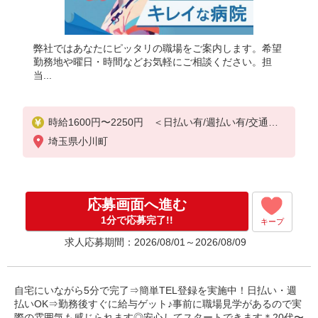
弊社ではあなたにピッタリの職場をご案内します。希望
勤務地や曜日・時間などお気軽にご相談ください。担
当...
時給1600円〜2250円 ＜日払い有/週払い有/交通費
全支給(ガソリン代含む)＞
埼玉県小川町
応募画面へ進む
1分で応募完了!!
キープ
求人応募期間：2026/08/01～2026/08/09
自宅にいながら5分で完了⇒簡単TEL登録を実施中！日払い・週
払いOK⇒勤務後すぐに給与ゲット♪事前に職場見学があるので実
際の雰囲気も感じられます◎安心してスタートできます＊20代〜