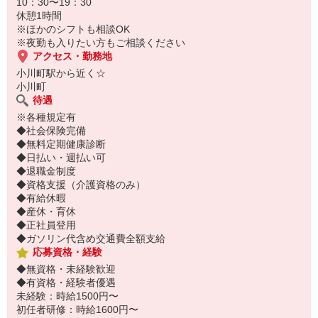
10：30〜19：30
履歴書不要！
休憩1時間
電話でサクッと登録して職場を見学⇒気に入れば即日お仕事スター
※ほかのシフトも相談OK
ト♪
※夜勤も入りたい方もご相談ください
アクセス・勤務地
小川町駅から近く☆
小川町
待遇
※各種規定有
◆社会保険完備
◆無料定期健康診断
◆日払い・週払い可
◆退職金制度
◆資格支援（介護資格のみ）
◆有給休暇
◆産休・育休
◆正社員登用
◆ガソリン代含め交通費全額支給
応募資格・経験
◆無資格・未経験歓迎
◆有資格・経験者優遇
未経験：時給1500円〜
初任者研修：時給1600円〜