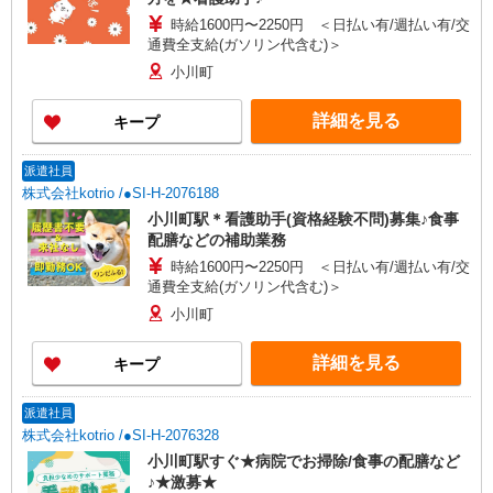
時給1600円〜2250円 ＜日払い有/週払い有/交
通費全支給(ガソリン代含む)＞
小川町
詳細を見る
キープ
派遣社員
株式会社kotrio /●SI-H-2076188
小川町駅＊看護助手(資格経験不問)募集♪食事
配膳などの補助業務
時給1600円〜2250円 ＜日払い有/週払い有/交
通費全支給(ガソリン代含む)＞
小川町
詳細を見る
キープ
派遣社員
株式会社kotrio /●SI-H-2076328
小川町駅すぐ★病院でお掃除/食事の配膳など
♪★激募★