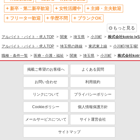
フリーター歓迎
学歴不問
新卒・第二新卒歓迎
女性活躍中
主婦・主夫歓迎
ブランクOK
ミドル（40代～）活躍中
フリーター歓迎
学歴不問
ブランクOK
エルダー（50代～）活躍中
シニア（60代～）活躍中
もっと見る
高収入・高額
ボーナス・賞与あり
アルバイト・バイト・求人TOP
関東
埼玉県
小川町
株式会社kotrio /
昇給あり
完全週休2日制
アルバイト・バイト・求人TOP
埼玉県の路線
東武東上線
小川町(埼玉)駅
フルタイム歓迎
禁煙・分煙
職種・条件一覧
医療・介護・福祉
関東
埼玉県
小川町
株式会社kotri
駅直結・駅チカ
車通勤OK
掲載ご希望のお客様へ
よくある質問
バイク通勤OK
自転車通勤OK
残業少なめ（月20h未満）
交通費支給
お問い合わせ
利用規約
社会保険あり
産休・育休取得実績あり
リンクについて
プライバシーポリシー
退職金・財形貯蓄制度あり
各種手当（家族・役職・インセン
ティブなど）あり
Cookieポリシー
個人情報保護方針
制服貸与
研修制度あり
メールサービスについて
サイト運営会社
資格取得支援制度あり
サイトマップ
同じ職種から求人を探す