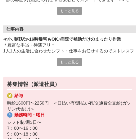
60代まで幅広く活躍中
もっと見る
仕事内容
≪小川町駅≫16時帰宅もOK♪病院で補助だけのまったり作業
＊豊富な手当・待遇アリ＊
1人1人の生活に合わせたシフト・仕事をお任せするのでストレスフ
リーで働けます！
もっと見る
〔仕事内容〕
◆移動のお手伝い
◆病室内のシーツ交換、清掃
募集情報（派遣社員）
◆患者さんの生活介助 など
給与
資格も経験も問いません！
時給1600円〜2250円 ＜日払い有/週払い有/交通費全支給(ガソ
看護師さんをサポートする看護助手として、ピカピカな病院に勤務
リン代含む)＞
していただきます♪
勤務時間・曜日
定時退社なのでプライベート時間も充実◎
シフト制/週3日〜
夕方には帰宅して子どものお迎えや家のことをやりたい主婦（夫）
7：00〜16：00
さんも活躍中です★
9：00〜18：00