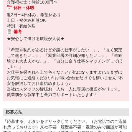
介護福祉士：時給1800円〜
休日・休暇
週2日〜4日休み、希望休あり
土日・祝休み相談OK
特別・有給休暇
備考
★安心して働ける環境が大切★
『希望や制約があるけど介護の仕事がしたい…』、『長く安定
して働きたい…』、『就業部署の詳細が知りたい…』、『未経
験でも大丈夫かな…』、『自分に合う仕事をマッチングしてほ
しい…』
お仕事を探される上で色々なことが気になりますよね☆まずは
お気軽にご連絡ください!!お問い合わせだけでも構いません!!不
安を解消してお仕事始めましょう♪
当社はスタッフの皆様お一人お一人に専属の担当がおります。
就業前から就業中も全力でサポートいたします!!
応募方法
「応募する」ボタンをクリックしてください。（お電話でのご応募
も承っております）来社不要・履歴書不要・電話のみで面談が可能