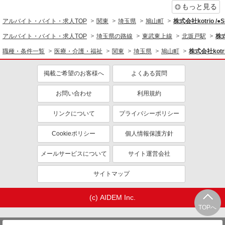
エルダー（50代～）活躍中
シニア（60代～）活躍中
もっと見る
高収入・高額
ボーナス・賞与あり
アルバイト・バイト・求人TOP
関東
埼玉県
鳩山町
株式会社kotrio /
昇給あり
完全週休2日制
アルバイト・バイト・求人TOP
埼玉県の路線
東武東上線
北坂戸駅
株式
フルタイム歓迎
禁煙・分煙
職種・条件一覧
医療・介護・福祉
関東
埼玉県
鳩山町
株式会社kotri
駅直結・駅チカ
車通勤OK
掲載ご希望のお客様へ
よくある質問
バイク通勤OK
自転車通勤OK
残業少なめ（月20h未満）
交通費支給
お問い合わせ
利用規約
社会保険あり
産休・育休取得実績あり
リンクについて
プライバシーポリシー
退職金・財形貯蓄制度あり
各種手当（家族・役職・インセン
ティブなど）あり
Cookieポリシー
個人情報保護方針
制服貸与
研修制度あり
メールサービスについて
サイト運営会社
資格取得支援制度あり
サイトマップ
同じ職種から求人を探す
医療・介護・福祉
(c) AIDEM Inc.
TOPへ
看護師・保健師・看護助手・助産師