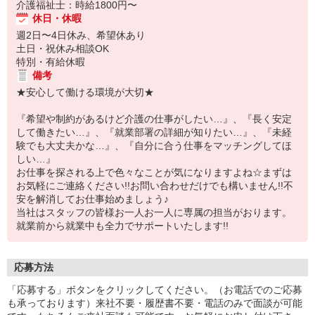
介護福祉士：時給1800円〜
休日・休暇
週2日〜4日休み、希望休あり
土日・祝休み相談OK
特別・有給休暇
備考
★安心して働ける環境が大切★
『希望や制約があるけど介護の仕事がしたい…』、『長く安定
して働きたい…』、『就業部署の詳細が知りたい…』、『未経
験でも大丈夫かな…』、『自分に合う仕事をマッチングしてほ
しい…』
お仕事を探される上で色々なことが気になりますよね☆まずは
お気軽にご連絡ください!!お問い合わせだけでも構いません!!不
安を解消してお仕事始めましょう♪
当社はスタッフの皆様お一人お一人に専属の担当がおります。
就業前から就業中も全力でサポートいたします!!
応募方法
「応募する」ボタンをクリックしてください。（お電話でのご応募
も承っております）来社不要・履歴書不要・電話のみで面談が可能