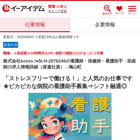
関東
の求人
▼エリア変更
仕事情報
企業情報
更新日：2026/08/03 ※更新日時点の最新情報です
派遣社員
職種：≪高坂駅≫16時帰宅もOK♪病院で補助だけのまったり作業
株式会社kotrio /●SI-H-2076240の看護師・保健師・看護助手・助産
師の求人情報詳細（派遣社員） - 鳩山町
「ストレスフリーで働ける！」と人気のお仕事です
★ピカピカな病院の看護助手募集⇒シフト融通◎