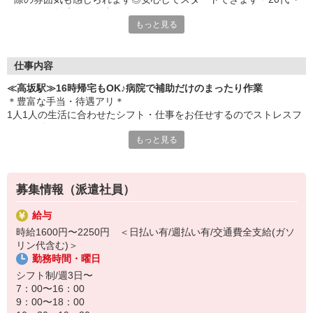
60代まで幅広く活躍中
もっと見る
仕事内容
≪高坂駅≫16時帰宅もOK♪病院で補助だけのまったり作業
＊豊富な手当・待遇アリ＊
1人1人の生活に合わせたシフト・仕事をお任せするのでストレスフ
リーで働けます！
もっと見る
〔仕事内容〕
◆移動のお手伝い
◆病室内のシーツ交換、清掃
募集情報（派遣社員）
◆患者さんの生活介助 など
給与
資格も経験も問いません！
時給1600円〜2250円 ＜日払い有/週払い有/交通費全支給(ガソ
看護師さんをサポートする看護助手として、ピカピカな病院に勤務
リン代含む)＞
していただきます♪
勤務時間・曜日
定時退社なのでプライベート時間も充実◎
シフト制/週3日〜
夕方には帰宅して子どものお迎えや家のことをやりたい主婦（夫）
7：00〜16：00
さんも活躍中です★
9：00〜18：00