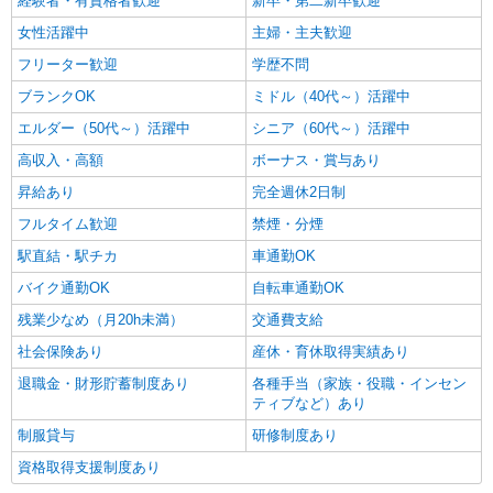
経験者・有資格者歓迎
新卒・第二新卒歓迎
女性活躍中
主婦・主夫歓迎
フリーター歓迎
学歴不問
ブランクOK
ミドル（40代～）活躍中
エルダー（50代～）活躍中
シニア（60代～）活躍中
高収入・高額
ボーナス・賞与あり
昇給あり
完全週休2日制
フルタイム歓迎
禁煙・分煙
駅直結・駅チカ
車通勤OK
バイク通勤OK
自転車通勤OK
残業少なめ（月20h未満）
交通費支給
社会保険あり
産休・育休取得実績あり
退職金・財形貯蓄制度あり
各種手当（家族・役職・インセン
ティブなど）あり
制服貸与
研修制度あり
資格取得支援制度あり