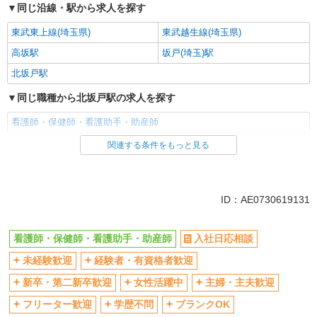
同じ沿線・駅から求人を探す
東武東上線(埼玉県)
東武越生線(埼玉県)
高坂駅
坂戸(埼玉)駅
北坂戸駅
同じ職種から北坂戸駅の求人を探す
看護師・保健師・看護助手・助産師
関連する条件をもっと見る
同じ雇用形態から北坂戸駅の求人を探す
派遣社員
同じ特徴から北坂戸駅の求人を探す
ID：AE0730619131
入社日応相談
未経験歓迎
看護師・保健師・看護助手・助産師
入社日応相談
経験者・有資格者歓迎
新卒・第二新卒歓迎
未経験歓迎
経験者・有資格者歓迎
女性活躍中
主婦・主夫歓迎
フリーター歓迎
学歴不問
新卒・第二新卒歓迎
女性活躍中
主婦・主夫歓迎
ブランクOK
ミドル（40代～）活躍中
フリーター歓迎
学歴不問
ブランクOK