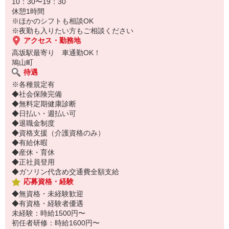
10：30〜19：30
履歴書不要！
休憩1時間
電話でサクッと登録して職場を見学⇒気に入れば即日お仕事スター
※ほかのシフトも相談OK
ト♪
※夜勤も入りたい方もご相談ください
アクセス・勤務地
高坂駅最寄り 車通勤OK！
鳩山町
待遇
※各種規定有
◆社会保険完備
◆無料定期健康診断
◆日払い・週払い可
◆退職金制度
◆資格支援（介護資格のみ）
◆有給休暇
◆産休・育休
◆正社員登用
◆ガソリン代含め交通費全額支給
応募資格・経験
◆無資格・未経験歓迎
◆有資格・経験者優遇
未経験：時給1500円〜
初任者研修：時給1600円〜