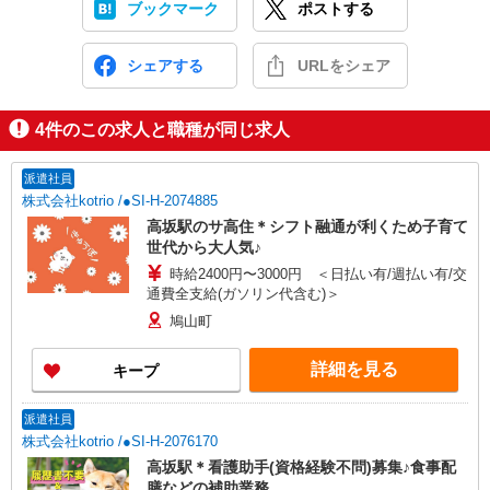
ブックマーク
ポストする
シェアする
URLをシェア
4
件のこの求人と職種が同じ求人
派遣社員
株式会社kotrio /●SI-H-2074885
高坂駅のサ高住＊シフト融通が利くため子育て
世代から大人気♪
時給2400円〜3000円 ＜日払い有/週払い有/交
通費全支給(ガソリン代含む)＞
鳩山町
詳細を見る
キープ
派遣社員
株式会社kotrio /●SI-H-2076170
高坂駅＊看護助手(資格経験不問)募集♪食事配
膳などの補助業務