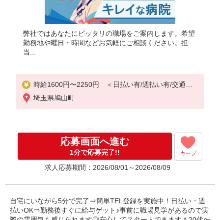
弊社ではあなたにピッタリの職場をご案内します。希望
勤務地や曜日・時間などお気軽にご相談ください。担
当...
時給1600円〜2250円 ＜日払い有/週払い有/交通費
全支給(ガソリン代含む)＞
埼玉県鳩山町
応募画面へ進む
1分で応募完了!!
キープ
求人応募期間：2026/08/01～2026/08/09
自宅にいながら5分で完了⇒簡単TEL登録を実施中！日払い・週
払いOK⇒勤務後すぐに給与ゲット♪事前に職場見学があるので実
際の雰囲気も感じられます◎安心してスタートできます＊20代〜