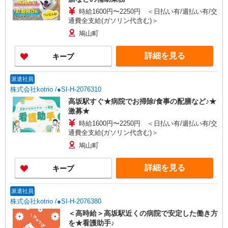
時給1600円〜2250円 ＜日払い有/週払い有/交
通費全支給(ガソリン代含む)＞
鳩山町
詳細を見る
キープ
派遣社員
株式会社kotrio /●SI-H-2076310
高坂駅すぐ★病院でお掃除/食事の配膳など♪★
激募★
時給1600円〜2250円 ＜日払い有/週払い有/交
通費全支給(ガソリン代含む)＞
鳩山町
詳細を見る
キープ
派遣社員
株式会社kotrio /●SI-H-2076380
＜高時給＞高坂駅近くの病院で安定した働き方
を★看護助手♪