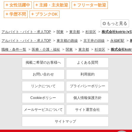
制服貸与
研修制度あり
女性活躍中
主婦・主夫歓迎
フリーター歓迎
資格取得支援制度あり
学歴不問
ブランクOK
同じ職種から求人を探す
もっと見る
アルバイト・バイト・求人TOP
関東
東京都
杉並区
株式会社kotrio /
医療・介護・福祉
アルバイト・バイト・求人TOP
東京都の路線
京王井の頭線
永福町駅
介護職・ヘルパー
職種・条件一覧
医療・介護・福祉
関東
東京都
杉並区
株式会社kotr
同じ特徴から求人を探す
掲載ご希望のお客様へ
よくある質問
未経験歓迎
ミドル（40代～）活躍中
ボーナス・賞与あり
車通勤OK
お問い合わせ
利用規約
交通費支給
社会保険あり
リンクについて
プライバシーポリシー
産休・育休取得実績あり
Cookieポリシー
個人情報保護方針
メールサービスについて
サイト運営会社
サイトマップ