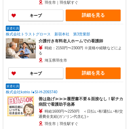
羽生市｜羽生駅すぐ
詳細を見る
キープ
派遣社員
株式会社トラストグロース 新宿本社 第3営業部
介護付き有料老人ホームでの看護師
時給：2150円〜2300円 ※資格や経験などによ
る
埼玉県羽生市
詳細を見る
キープ
派遣社員
株式会社kotrio /●SI-H-2093740
善は急げ≫≫≫履歴書不要＆面接なし！駅チカ
病院で看護助手急募
時給1600円〜2250円 ＜日払い有/週払い有/交
通費全支給(ガソリン代含む)＞
羽生市｜羽生駅すぐ