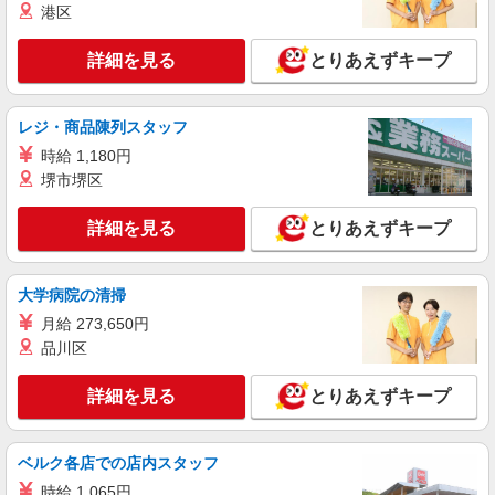
港区
派遣社員
詳細を見る
とりあえずキープ
株式会社kotrio /●SI-H-2076356
羽生駅すぐ★病院でお掃除/食事の配膳など♪★
激募★
レジ・商品陳列スタッフ
時給1600円〜2250円 ＜日払い有/週払い有/交
時給 1,180円
通費全支給(ガソリン代含む)＞
堺市堺区
羽生市｜羽生駅すぐ
詳細を見る
とりあえずキープ
詳細を見る
キープ
派遣社員
大学病院の清掃
株式会社kotrio /●SI-H-2024140
月給 273,650円
高収入を目指したい方必見！未経験でも日収
品川区
1.2万〜可！看護助手
時給1600円〜2250円 ＜日払い有/週払い有/交
詳細を見る
とりあえずキープ
通費全支給(ガソリン代含む)＞
羽生市｜羽生駅すぐ
ベルク各店での店内スタッフ
詳細を見る
キープ
時給 1,065円