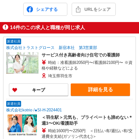
シェアする
URLをシェア
14
件のこの求人と職種が同じ求人
派遣社員
株式会社トラストグロース 新宿本社 第3営業部
サービス付き高齢者向け住宅での看護師
時給：准看護師2050円〜/看護師2100円〜 ※資
格や経験などによる
埼玉県羽生市
詳細を見る
キープ
派遣社員
株式会社kotrio /●SI-H-2024401
＜羽生駅＞元気も、プライベートも諦めない＊
週3〜OK/看護助手
時給1600円〜2250円 ＜日払い有/週払い有/交
通費全支給(ガソリン代含む)＞