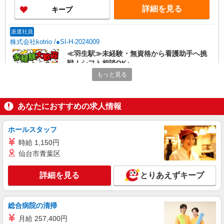
詳細を見る
キープ
派遣社員
株式会社kotrio /●SI-H-2024009
≪羽生駅≫未経験・無資格から看護助手へ挑
戦！シフト相談OK♪
もっと見る
時給1600円〜2250円 ＜日払い有/週払い有/交
通費全支給(ガソリン代含む)＞
羽生市｜羽生駅すぐ
あなたにおすすめの求人情報
詳細を見る
キープ
ホールスタッフ
派遣社員
時給 1,150円
株式会社トラストグロース 新宿本社 第3営業部
仙台市青葉区
介護付き有料老人ホームでの看護師
詳細を見る
とりあえずキープ
時給：准看1900円／看護師2000円 ※資格や経
験により異なる
埼玉県羽生市
総合病院の清掃
月給 257,400円
詳細を見る
キープ