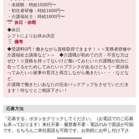
・未経験：時給1500円〜
・初任者研修：時給1600円〜
・介護福祉士：時給1800円〜
休日・休暇
◆休日
シフトによりお休み決定
備考
◆受講料0円！働きながら資格取得できます！＜＜実務者研修や
介護福祉士講座など＞＞ ◆介護職が初めての方・不安な方は
ぜひ！☆資格を持ってないけど働いてみたい☆介護職が自分に
合ってるかためしてみたい☆ブランクがあるけどもう一度頑張
ってみたい☆家事や育児と両立しながら働きたい・・・などな
ど。
介護職で働きたいあなたの完全バックアップをさせていただき
ます！何なりとご相談下さい！
応募方法
「応募する」ボタンをクリックしてください。（お電話でのご応募
も承っております）来社不要・履歴書不要・電話のみで面談が可能
です。もちろんご来社面談も可能です。お気軽にお申し付け下さ
い。