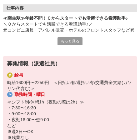
仕事内容
≪羽生駅≫年齢不問！０からスタートでも活躍できる看護助手♪
＼０からスタートでも活躍できる看護助手♪／
元コンビニ店員・アパレル販売・ホテルのフロントスタッフなど異
業種から転職された40・50代のミドル世代が活躍中♪
もっと見る
＜おもな仕事内容＞
＊備品管理
＊シーツ交換
募集情報（派遣社員）
＊患者さんの誘導
＊入浴や食事などの介助 など
給与
時給1600円〜2250円 ＜日払い有/週払い有/交通費全支給(ガソ
環境、待遇どちらも良好◎
リン代含む)＞
病院勤務が初めての方の定着率も高め☆
勤務時間・曜日
お試し2ヶ月〜の勤務も大歓迎です♪
≪シフト制/休憩1h（夜勤の際は2h）≫
・7:30〜16:30
・9:00〜18:00
・夜勤16:00〜翌9:00
など
※週3日〜OK
※残業なし