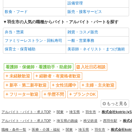
設備管理
エルダー（50代～）活躍中
シニア（60代～）活躍中
飲食・フード
販売・接客サービス
高収入・高額
ボーナス・賞与あり
羽生市の人気の職種からバイト・アルバイト・パートを探す
昇給あり
完全週休2日制
弁当・惣菜
雑貨・コスメ販売
フルタイム歓迎
禁煙・分煙
ファミリーレストラン・回転寿司
一般・営業事務
駅直結・駅チカ
車通勤OK
保育士・保育補助
美容師・ネイリスト・まつげ施術
バイク通勤OK
自転車通勤OK
残業少なめ（月20h未満）
交通費支給
看護師・保健師・看護助手・助産師
入社日応相談
社会保険あり
産休・育休取得実績あり
未経験歓迎
経験者・有資格者歓迎
退職金・財形貯蓄制度あり
各種手当（家族・役職・インセン
ティブなど）あり
新卒・第二新卒歓迎
女性活躍中
主婦・主夫歓迎
制服貸与
研修制度あり
フリーター歓迎
学歴不問
ブランクOK
資格取得支援制度あり
もっと見る
同じ職種から求人を探す
アルバイト・バイト・求人TOP
関東
埼玉県
羽生市
株式会社kotrio /
医療・介護・福祉
アルバイト・バイト・求人TOP
埼玉県の路線
秩父鉄道
西羽生駅
株式会
看護師・保健師・看護助手・助産師
職種・条件一覧
医療・介護・福祉
関東
埼玉県
羽生市
株式会社kotri