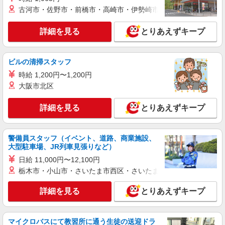
古河市・佐野市・前橋市・高崎市・伊勢崎市・太田市・館林市・
業務委託
SOMPOヘルスサポート株式会社 全支援対応コース
詳細を見る
とりあえずキープ
特定保健指導（保健師・管理栄養士）
報酬：完全出来高制 報酬額（消費税抜き）：
・事業所一括面談(対面) 1日：10,000円〜14,716
ビルの清掃スタッフ
円 ・個別訪問(対面) 1件：4,286円〜5,239円 ・
【活動エリア】埼玉県羽生市及びその周辺
時給 1,200円〜1,200円
遠隔面談 1件：1500〜1691円 ・電話支援 1
件：1,000円〜1,429円 ・メール支援 1件：500円
大阪市北区
詳細を見る
キープ
※上記金額に消費税を加えた金額をお支払いいた
します ※交通費・電話代は弊社負担。その他、支
詳細を見る
とりあえずキープ
援内容により細則あり。
業務委託
SOMPOヘルスサポート株式会社 全支援対応コース
保健師・管理栄養士 特定保健指導
警備員スタッフ（イベント、道路、商業施設、
大型駐車場、JR列車見張りなど）
報酬：出来高制 報酬額（消費税抜き）： ・事
業所一括面談(対面) 1日：10,000円〜14,716円 ・
日給 11,000円〜12,100円
個別訪問(対面) 1件：4,286円〜5,239円 ・遠隔面
栃木市・小山市・さいたま市西区・さいたま市岩槻区・久喜市・
【活動エリア】埼玉県羽生市及びその周辺
談 1件：1,500〜1,691円 ・電話支援 1件：
1,000円〜1,429円 ・ICTメール支援 1件：500円
詳細を見る
とりあえずキープ
詳細を見る
キープ
※上記金額に消費税を加えた金額をお支払いいた
します ※交通費・電話代は弊社負担。その他、支
援内容により細則あり。
マイクロバスにて教習所に通う生徒の送迎ドラ