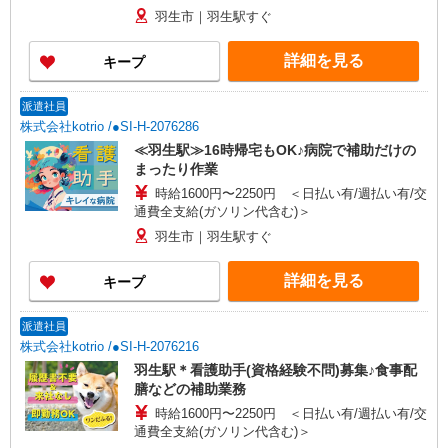
羽生市｜羽生駅すぐ
詳細を見る
キープ
派遣社員
株式会社kotrio /●SI-H-2076286
≪羽生駅≫16時帰宅もOK♪病院で補助だけの
まったり作業
時給1600円〜2250円 ＜日払い有/週払い有/交
通費全支給(ガソリン代含む)＞
羽生市｜羽生駅すぐ
詳細を見る
キープ
派遣社員
株式会社kotrio /●SI-H-2076216
羽生駅＊看護助手(資格経験不問)募集♪食事配
膳などの補助業務
時給1600円〜2250円 ＜日払い有/週払い有/交
通費全支給(ガソリン代含む)＞