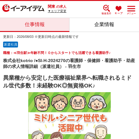
関東
の求人
▼エリア変更
仕事情報
企業情報
更新日：2026/08/03 ※更新日時点の最新情報です
派遣社員
職種：≪羽生駅≫年齢不問！０からスタートでも活躍できる看護助手♪
株式会社kotrio /●SI-H-2024270の看護師・保健師・看護助手・助産
師の求人情報詳細（派遣社員） - 羽生市
異業種から安定した医療福祉業界へ転職されるミド
ル世代多数！未経験OK◎無資格OK♪