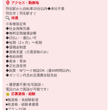
アクセス・勤務地
羽生駅から自転車10分以内◆来社不要
羽生市｜羽生駅すぐ
待遇
※各種規定有
◆社会保険完備
◆無料定期健康診断
◆日払い・週払い可
◆短期（2ヶ月）〜長期
◆退職金制度
◆資格支援（介護資格のみ）
◆有給休暇
◆産休・育休
◆正社員登用
◆副業・Wワーク相談OK（週40時間以内）
◆ガソリン代含め交通費全額支給
＜履歴書不要/在宅面談＞
電話のみで面談が可能です♪
応募資格・経験
■無資格・未経験歓迎
■有資格・経験者優遇
■ブランクOK