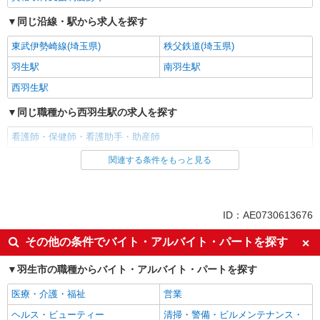
同じ沿線・駅から求人を探す
東武伊勢崎線(埼玉県)
秩父鉄道(埼玉県)
羽生駅
南羽生駅
西羽生駅
同じ職種から西羽生駅の求人を探す
看護師・保健師・看護助手・助産師
関連する条件をもっと見る
同じ雇用形態から西羽生駅の求人を探す
派遣社員
同じ特徴から西羽生駅の求人を探す
ID：AE0730613676
入社日応相談
未経験歓迎
その他の条件でバイト・アルバイト・パートを探す
経験者・有資格者歓迎
新卒・第二新卒歓迎
羽生市の職種からバイト・アルバイト・パートを探す
女性活躍中
主婦・主夫歓迎
医療・介護・福祉
営業
フリーター歓迎
学歴不問
ヘルス・ビューティー
清掃・警備・ビルメンテナンス・
ブランクOK
ミドル（40代～）活躍中