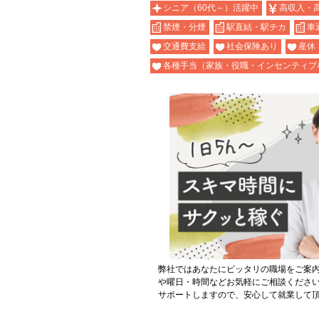
シニア（60代～）活躍中
高収入・
禁煙・分煙
駅直結・駅チカ
車
交通費支給
社会保険あり
産休
各種手当（家族・役職・インセンティブ
弊社ではあなたにピッタリの職場をご案
や曜日・時間などお気軽にご相談くださ
サポートしますので、安心して就業して