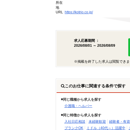
所在
地
URL
https://kotrio.co.jp/
求人応募期間 ：
2026/08/01 ～ 2026/08/09
※掲載を終了した求人は閲覧できま
このお仕事に関連する条件で探す
同じ職種から求人を探す
介護職・ヘルパー
同じ特徴から求人を探す
入社日応相談
未経験歓迎
経験者・有資
ブランクOK
ミドル（40代～）活躍中