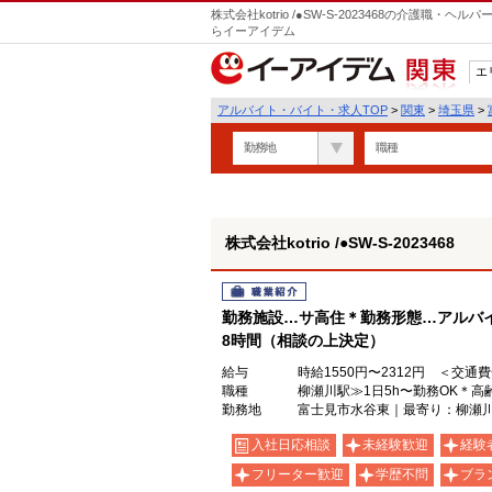
株式会社kotrio /●SW-S-2023468の介護職
らイーアイデム
エ
関東
アルバイト・バイト・求人TOP
>
関東
>
埼玉県
>
勤務地
職種
株式会社kotrio /●SW-S-2023468
職業紹介
勤務施設…サ高住＊勤務形態…アルバイ
8時間（相談の上決定）
給与
時給1550円〜2312円 ＜交通
職種
柳瀬川駅≫1日5h〜勤務OK＊高
勤務地
富士見市水谷東｜最寄り：柳瀬
入社日応相談
未経験歓迎
経験
フリーター歓迎
学歴不問
ブラ