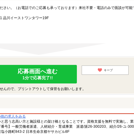
ださい。（お電話でのご応募も承っております）来社不要・電話のみで面談が可能
1 品川イーストワンタワー19F
応募画面へ進む
キープ
1分で応募完了!!
せんので、プリントアウトして保管をお願いします。
の他の求人をみる
いと思う志高い方と施設様との架け橋となることです。資格支援を無料で実施し、業
一般労働者派遣、人材紹介・育成事業 派遣/派26-300203、紹介/26-ユ-300
小路町843-2 日本生命京都ヤサカビル8F