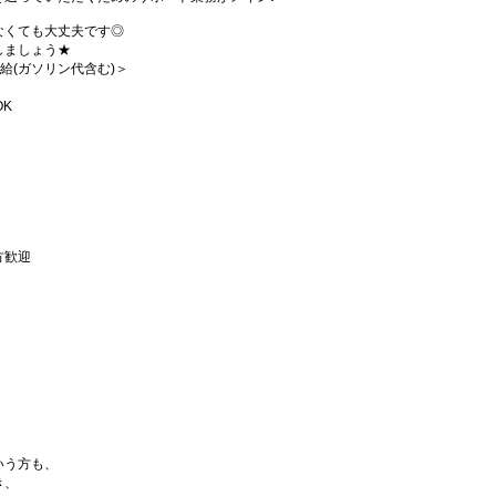
なくても大丈夫です◎
しましょう★
支給(ガソリン代含む)＞
K
方歓迎
いう方も、
き、