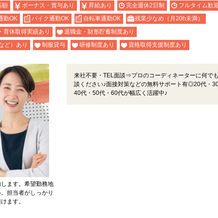
高額
ボーナス・賞与あり
昇給あり
完全週休2日制
フルタイム歓
通勤OK
バイク通勤OK
自転車通勤OK
残業少なめ（月20h未満）
・育休取得実績あり
退職金・財形貯蓄制度あり
など）あり
制服貸与
研修制度あり
資格取得支援制度あり
来社不要・TEL面談⇒プロのコーディネーターに何で
談ください♪面接対策などの無料サポート有◎20代・3
40代・50代・60代が幅広く活躍中♪
内します。希望勤務地
い。担当者がしっかり
頂けます。