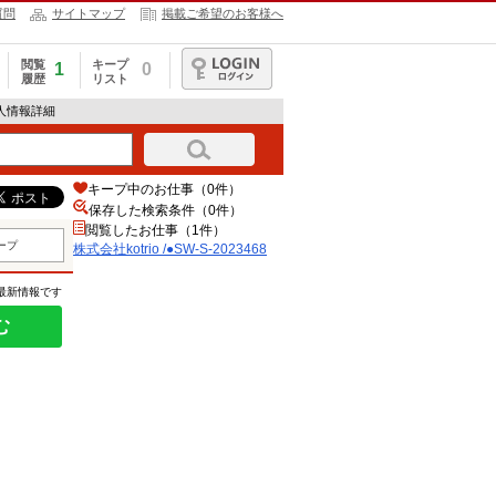
質問
サイトマップ
掲載ご希望のお客様へ
閲覧
キープ
1
0
履歴
リスト
ログイン
の求人情報詳細
キープ中のお仕事（0件）
保存した検索条件（
0
件）
閲覧したお仕事（1件）
ープ
株式会社kotrio /●SW-S-2023468
の最新情報です
む