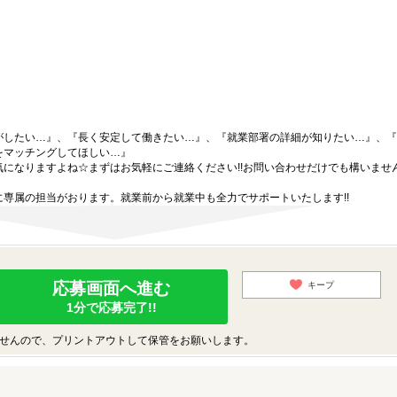
がしたい…』、『長く安定して働きたい…』、『就業部署の詳細が知りたい…』、『
をマッチングしてほしい…』
になりますよね☆まずはお気軽にご連絡ください!!お問い合わせだけでも構いません
専属の担当がおります。就業前から就業中も全力でサポートいたします!!
応募画面へ進む
キープ
1分で応募完了!!
せんので、プリントアウトして保管をお願いします。