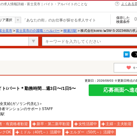
よくある
・ヘルパーの求人情報詳細 - 富士見市｜バイト・アルバイトのことな
保存した
0
リア選択
「あなたの街」のお仕事が探せる求人サイト
検索条件
富士見市
>
富士見市の介護職・ヘルパー
>
柳瀬川駅
> 株式会社kotrio /●SW-S-2023468
キ
更新日：2026/08/03 ※更新日時点
ト/パート＊勤務時間…週3日〜/1日5〜
応募画面へ進
費全支給(ガソリン代含む)＞
齢者マンションのサポートSTAFF
川駅
者・有資格者歓迎
新卒・第二新卒歓迎
女性活躍中
主婦・主夫歓迎
ンクOK
ミドル（40代～）活躍中
エルダー（50代～）活躍中