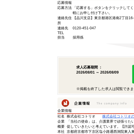
応募情報
応募方法
「応募する」ボタンをクリックしてく
軽にお申し付け下さい。
連絡先住
【品川支店】東京都港区港南2丁目16-
所
連絡先
0120-451-047
TEL
担当
採用係
求人応募期間 ：
2026/08/01 ～ 2026/08/09
※掲載を終了した求人は閲覧できま
企業情報
社名
株式会社コトリオ
株式会社コトリオ
企業
「当社の使命」は、介護業界で頑張りた
概要
促していきたいと考えています。【許認可番号】
本社
京都府京都市下京区塩小路通西洞院東入東塩