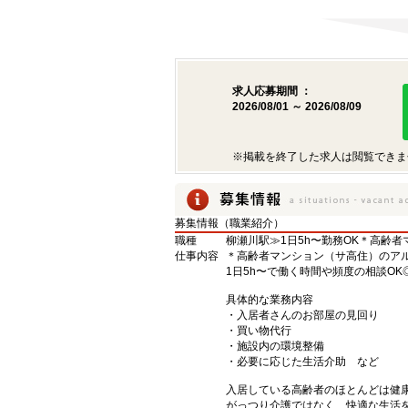
求人応募期間 ：
2026/08/01 ～ 2026/08/09
※掲載を終了した求人は閲覧できま
募集情報（職業紹介）
職種
柳瀬川駅≫1日5h〜勤務OK＊高齢者
仕事内容
＊高齢者マンション（サ高住）のアルバ
1日5h〜で働く時間や頻度の相談OK
具体的な業務内容
・入居者さんのお部屋の見回り
・買い物代行
・施設内の環境整備
・必要に応じた生活介助 など
入居している高齢者のほとんどは健
がっつり介護ではなく、快適な生活