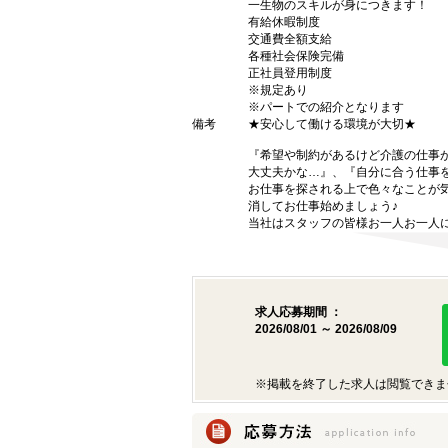
一生物のスキルが身につきます！
有給休暇制度
交通費全額支給
各種社会保険完備
正社員登用制度
※規定あり
※パートでの紹介となります
備考
★安心して働ける環境が大切★
『希望や制約があるけど介護の仕事
大丈夫かな…』、『自分に合う仕事
お仕事を探される上で色々なことが気
消してお仕事始めましょう♪
当社はスタッフの皆様お一人お一人に
求人応募期間 ：
2026/08/01 ～ 2026/08/09
※掲載を終了した求人は閲覧できま