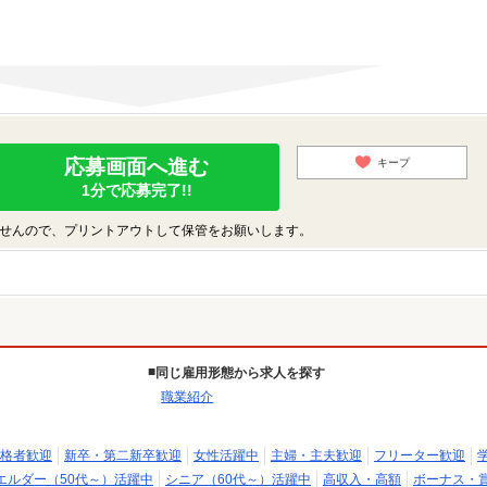
応募画面へ進む
キープ
1分で応募完了!!
せんので、プリントアウトして保管をお願いします。
同じ雇用形態から求人を探す
職業紹介
格者歓迎
新卒・第二新卒歓迎
女性活躍中
主婦・主夫歓迎
フリーター歓迎
エルダー（50代～）活躍中
シニア（60代～）活躍中
高収入・高額
ボーナス・