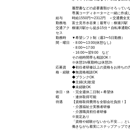
履歴書などの必要書類がそろってい
専属コーディネーターと一緒に作成
給与
時給1550円〜2312円 ＜交通費全
勤務地
富士見市水谷東｜最寄り：柳瀬川駅
交通アク
柳瀬川駅から徒歩15分＊自転車通勤O
セス
勤務時
▼希望シフト制（週3〜5日勤務）
間・曜日
・8:00〜13:00(休憩なし)
・8:00〜17:00
・16:00〜翌9:00 など
その他時間帯も相談OK！
※休憩1h/夜勤時は休憩2h
応募資
◆初任者研修以上の資格をお持ちの
格・経験
◆無資格相談OK
◆ブランクOK
◆主婦(夫)歓迎
◆未経験OK
休日・休
・完全週休二日制＋希望休
暇
・連休取得可能
待遇
【資格取得費用を全額会社負担！】
・介護福祉士実務者研修
・介護職員初任者研修
※規定あり
「資格や経験がないから不安…」と
働きながら着実にステップアップで