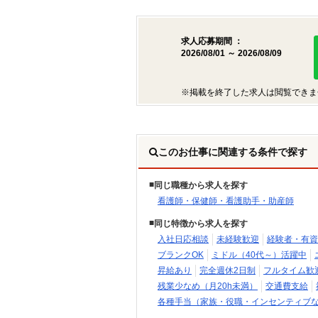
求人応募期間 ：
2026/08/01 ～ 2026/08/09
※掲載を終了した求人は閲覧できま
このお仕事に関連する条件で探す
同じ職種から求人を探す
看護師・保健師・看護助手・助産師
同じ特徴から求人を探す
入社日応相談
未経験歓迎
経験者・有資
ブランクOK
ミドル（40代～）活躍中
昇給あり
完全週休2日制
フルタイム歓
残業少なめ（月20h未満）
交通費支給
各種手当（家族・役職・インセンティブ