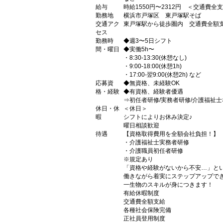
給与
時給1550円〜2312円 ＜交通費全
勤務地
横浜市戸塚区 東戸塚駅そば
交通アク
東戸塚駅から徒歩圏内 交通費全額
セス
勤務時
◆週3〜5日シフト
間・曜日
◆実働5h〜
・8:30-13:30(休憩なし)
・9:00-18:00(休憩1h)
・17:00-翌9:00(休憩2h) など
応募資
◆無資格、未経験OK
格・経験
◆有資格、経験者優遇
⇒初任者研修/実務者研修/介護福祉士
休日・休
＜休日＞
暇
シフトによりお休み決定♪
曜日相談歓迎
待遇
【資格取得費用を全額会社負担！】
・介護福祉士実務者研修
・介護職員初任者研修
※規定あり
「資格や経験がないから不安…」と
働きながら着実にステップアップで
一生物のスキルが身につきます！
有給休暇制度
交通費全額支給
各種社会保険完備
正社員登用制度