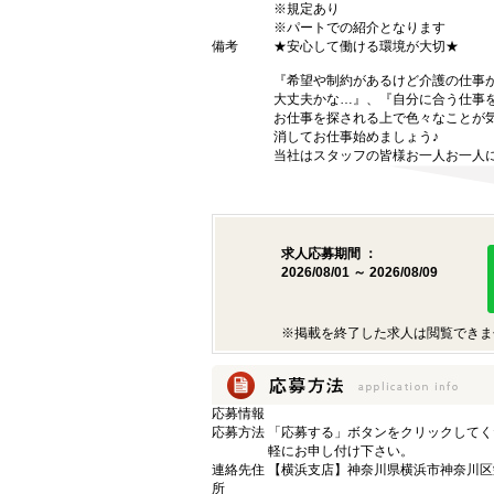
※規定あり
※パートでの紹介となります
備考
★安心して働ける環境が大切★
『希望や制約があるけど介護の仕事
大丈夫かな…』、『自分に合う仕事
お仕事を探される上で色々なことが気
消してお仕事始めましょう♪
当社はスタッフの皆様お一人お一人に
求人応募期間 ：
2026/08/01 ～ 2026/08/09
※掲載を終了した求人は閲覧できま
応募情報
応募方法
「応募する」ボタンをクリックしてく
軽にお申し付け下さい。
連絡先住
【横浜支店】神奈川県横浜市神奈川区栄
所