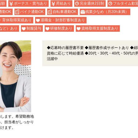
高額
ボーナス・賞与あり
昇給あり
完全週休2日制
フルタイム歓
通勤OK
バイク通勤OK
自転車通勤OK
残業少なめ（月20h未満）
・育休取得実績あり
退職金・財形貯蓄制度あり
など）あり
制服貸与
研修制度あり
資格取得支援制度あり
◆応募時の履歴書不要 ◆履歴書作成サポートあり ◆経
資格に応じて時給優遇 ◆20代・30代・40代・50代の
活躍中
内します。希望勤務地
い。担当者がしっかり
頂けます。