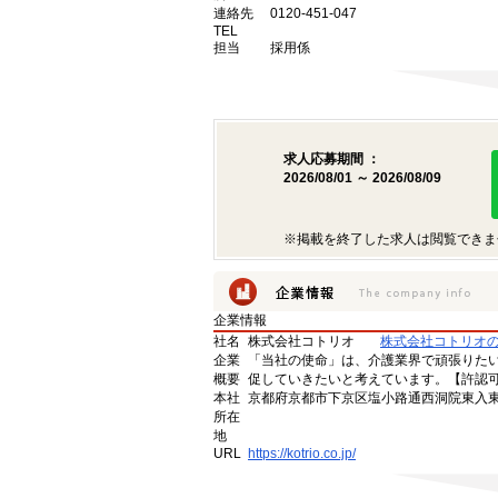
連絡先
0120-451-047
TEL
担当
採用係
求人応募期間 ：
2026/08/01 ～ 2026/08/09
※掲載を終了した求人は閲覧できま
企業情報
社名
株式会社コトリオ
株式会社コトリオ
企業
「当社の使命」は、介護業界で頑張りた
概要
促していきたいと考えています。【許認可番号】
本社
京都府京都市下京区塩小路通西洞院東入東塩
所在
地
URL
https://kotrio.co.jp/