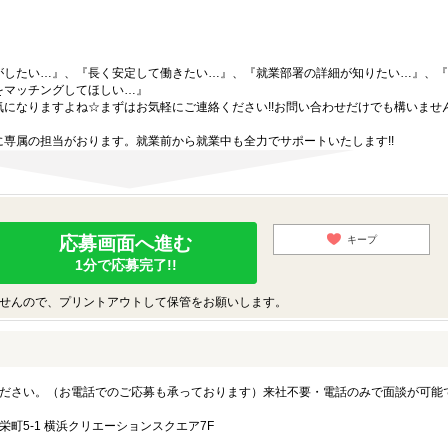
がしたい…』、『長く安定して働きたい…』、『就業部署の詳細が知りたい…』、『
をマッチングしてほしい…』
になりますよね☆まずはお気軽にご連絡ください!!お問い合わせだけでも構いません
専属の担当がおります。就業前から就業中も全力でサポートいたします!!
応募画面へ進む
キープ
1分で応募完了!!
せんので、プリントアウトして保管をお願いします。
ださい。（お電話でのご応募も承っております）来社不要・電話のみで面談が可能
町5-1 横浜クリエーションスクエア7F