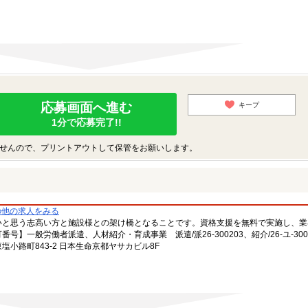
応募画面へ進む
キープ
1分で応募完了!!
せんので、プリントアウトして保管をお願いします。
の他の求人をみる
いと思う志高い方と施設様との架け橋となることです。資格支援を無料で実施し、業
一般労働者派遣、人材紹介・育成事業 派遣/派26-300203、紹介/26-ユ-300
小路町843-2 日本生命京都ヤサカビル8F