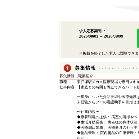
求人応募期間 ：
2026/08/01 ～ 2026/08/09
※掲載を終了した求人は閲覧できま
募集情報（職業紹介）
職種
東戸塚駅チカ≫医療現場で専門スキ
仕事内容
【家庭との時間も両立できるパート
一度身についた介助技術や医療知識
未経験からプロの看護助手を目指せ
〜仕事内容〜
◆療養環境の提供： 病室の清掃やベ
◆生活介助業務： 患者様の身体状況
◆医療周辺業務： 医療器具のセッテ
◆物品管理： 院内備品の在庫管理・
など