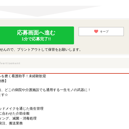
応募画面へ進む
キープ
1分で応募完了!!
せんので、プリントアウトして保管をお願いします。
ルを磨く看護助手！未経験歓迎
勤務】
は、どこの病院や介護施設でも通用する一生モノの武器に！
ます☆
ッドメイクを通じた衛生管理
に合わせた介助全般
ィング、滅菌・消毒処理
発注、搬送業務