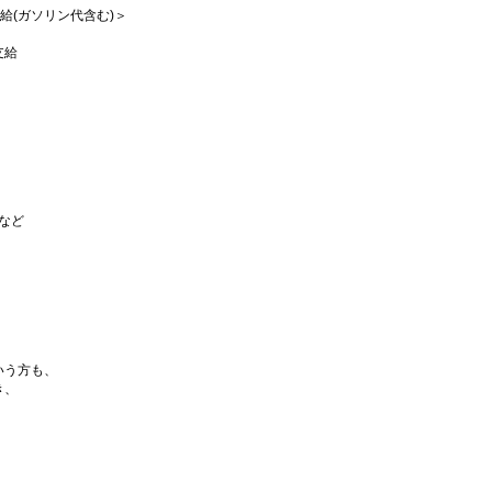
支給(ガソリン代含む)＞
支給
など
いう方も、
き、