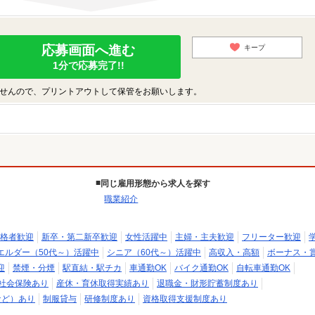
応募画面へ進む
キープ
1分で応募完了!!
せんので、プリントアウトして保管をお願いします。
同じ雇用形態から求人を探す
職業紹介
格者歓迎
新卒・第二新卒歓迎
女性活躍中
主婦・主夫歓迎
フリーター歓迎
エルダー（50代～）活躍中
シニア（60代～）活躍中
高収入・高額
ボーナス・
迎
禁煙・分煙
駅直結・駅チカ
車通勤OK
バイク通勤OK
自転車通勤OK
社会保険あり
産休・育休取得実績あり
退職金・財形貯蓄制度あり
など）あり
制服貸与
研修制度あり
資格取得支援制度あり