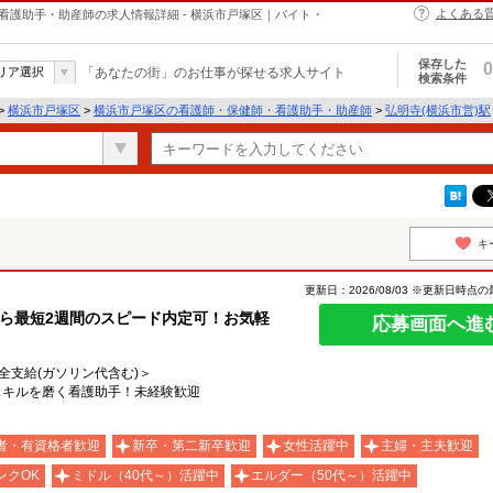
よくある
・保健師・看護助手・助産師の求人情報詳細 - 横浜市戸塚区｜バイト・
保存した
0
リア選択
「あなたの街」のお仕事が探せる求人サイト
検索条件
>
横浜市戸塚区
>
横浜市戸塚区の看護師・保健師・看護助手・助産師
>
弘明寺(横浜市営)駅
キ
更新日：2026/08/03 ※更新日時点
ら最短2週間のスピード内定可！お気軽
応募画面へ進
費全支給(ガソリン代含む)＞
スキルを磨く看護助手！未経験歓迎
者・有資格者歓迎
新卒・第二新卒歓迎
女性活躍中
主婦・主夫歓迎
ンクOK
ミドル（40代～）活躍中
エルダー（50代～）活躍中