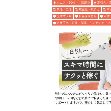
シニア（60代～）活躍中
高収入・
禁煙・分煙
駅直結・駅チカ
車
交通費支給
社会保険あり
産休
各種手当（家族・役職・インセンティブ
弊社ではあなたにピッタリの職場をご案
や曜日・時間などお気軽にご相談くださ
サポートしますので、安心して就業して