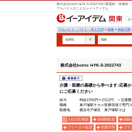
株式会社kotrio /●YK-S-2022743の看護師
アルバイトのことならイーアイデム
エ
関東
アルバイト・バイト・求人TOP
>
関東
>
神奈川県
勤務地
職種
株式会社kotrio /●YK-S-2022743
職業紹介
介護・医療の基礎から学べます♪応募か
にご応募ください
給与
時給1550円〜2312円 ＜交通
職種
東戸塚駅チカ≫医療現場で専門
勤務地
横浜市戸塚区 東戸塚駅そば
入社日応相談
未経験歓迎
経験
フリーター歓迎
学歴不問
ブラ