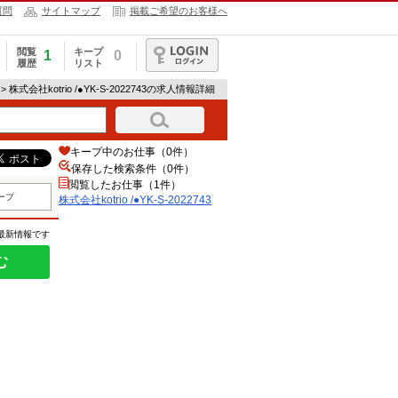
質問
サイトマップ
掲載ご希望のお客様へ
閲覧
キープ
1
0
履歴
リスト
ログイン
> 株式会社kotrio /●YK-S-2022743の求人情報詳細
キープ中のお仕事（0件）
保存した検索条件（
0
件）
閲覧したお仕事（1件）
ープ
株式会社kotrio /●YK-S-2022743
の最新情報です
む