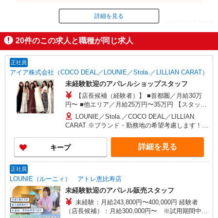
281,600円（内訳：時給1600円×実働8時間×22日）＋
残業代（1.25倍：1分単位で支給） ※時給は経験に
詳細を見る
ID：AE0716154864
より変動します。
20
件のこの求人と職種が同じ求人
掲載期間終了
正社員
アイア株式会社（COCO DEAL／LOUNIE／Stola.／LILLIAN CARAT）
未経験歓迎のアパレルショップスタッフ
【店長候補（経験者）】 ■首都圏／月給30万
円〜 ■他エリア／月給25万円〜35万円 【スタッ
フ】 ■首都圏／月給24万3,800円〜40万円 ■大阪／
LOUNIE／Stola.／COCO DEAL／LILLIAN
月給23万3,500円〜35万円 ■京都、兵庫、愛知、岐
CARAT ※ブランド・勤務地の希望考慮します！※
阜、福岡／月給22万7,800円〜35万円 ■他エリア／
転勤なし 更に東京、神奈川、千葉、埼玉、北海
月給22万2,100円〜35万円 固定残業手当含む（1ヶ
道、宮城（仙台）、愛知、大阪、兵庫、京都、和
詳細を見る
キープ
月あたり20時間）※超過時は追加支給 首都圏エリ
歌山、岡山、広島、愛媛、福岡、長崎、宮崎、熊
ア：30,800円 大阪：29,500円 京都、兵庫、愛知、
本などの各店舗で募集しています。 【COCO
岐阜、福岡：28,800円 他：28,100円 ※経験・能力
DEAL】 札幌PARCO店 ルミネ新宿LUMINE2店／
正社員
考慮 ※試用期間3ヶ月も同条件（首都圏：店長候
ルミネ池袋店／ルミネ横浜／ルミネ大宮店／ルミ
LOUNIE（ルーニィ） アトレ恵比寿店
補は月給27万円〜）
ネ有楽町店 ルミネ立川店／ルミネ町田店／池袋
未経験歓迎のアパレル販売スタッフ
PARCO店／東京スカイツリータウン・ソラマチ店
未経験：月給243,800円〜400,000円 経験者
イクスピアリ店／イオンレイクタウン店／ジョイ
（店長候補）：月給300,000円〜 ※試用期間中は
ナス店／テラスモール湘南店 タカシマヤ ゲートタ