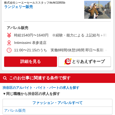
派遣社員
株式会社シーエーセールススタッフ/tkAK32855b
ランジェリー販売
株式会社シーエーセールススタッフ/tkGS38640a
アパレル販売
時給1500円〜1550円
ShinQs
アパレル販売
時給1540円〜1640円 ※経験・能力による 上記給与＋時間
詳細を見る
キープ
Intimissimi 表参道店
派遣社員
11:00〜21:15のうち 実働8時間/休憩1時間 即日〜長期 ＜
株式会社シーエーセールススタッフ/tkYH28241a
アパレル販売
詳細を見る
とりあえずキープ
時給1400円〜1550円 ■月給例【23万円〜26万
円】 ■22日間勤務の場合＝247,500円（内訳：時
給1500円×実働7時間30分×22日） ＋残業代
このお仕事に関連する条件で探す
代官山店（路面店）
（1.25倍：1分単位で支給） ※時給は経験により
変動します。
渋谷区のアルバイト・バイト・パートの求人を探す
詳細を見る
キープ
同じ職種から渋谷区の求人を探す
派遣社員
ファッション・アパレルすべて
株式会社シーエーセールススタッフ/tkYH42400a
アパレル販売
アパレル販売