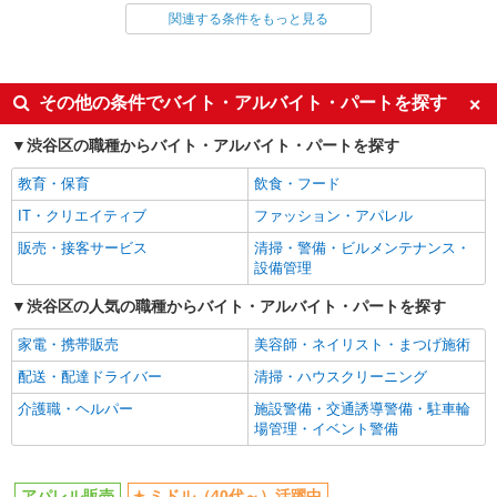
【月収例】1,550円×7時間30分×22日＝255,750円
関連する条件をもっと見る
同じ雇用形態から表参道駅の求人を探す
＋残業代（時給×1.25倍）※スキルにより異なりま
恵比寿南1丁目5－5 アトレ恵比寿 5F
す。
派遣社員
詳細を見る
キープ
同じ特徴から表参道駅の求人を探す
その他の条件でバイト・アルバイト・パートを探す
派遣社員
ミドル（40代～）活躍中
エルダー（50代～）活躍中
渋谷区の職種からバイト・アルバイト・パートを探す
株式会社シーエーセールススタッフ/tkNS37780a
シニア（60代～）活躍中
高収入・高額
アパレル販売
教育・保育
飲食・フード
交通費支給
時給1500円〜1600円 ※経験・能力による 月
IT・クリエイティブ
ファッション・アパレル
収例 1,600円×7.5時間×21日＝252,000円＋残業
同じ職種から求人を探す
代（時給×1.25倍/1分単位）＋交通費全額
販売・接客サービス
清掃・警備・ビルメンテナンス・
150-0001東京都渋谷区神宮前5-2-5 JY表参道ビ
設備管理
ル 1F
ファッション・アパレル
渋谷区の人気の職種からバイト・アルバイト・パートを探す
アパレル販売
詳細を見る
キープ
家電・携帯販売
美容師・ネイリスト・まつげ施術
同じ特徴から求人を探す
配送・配達ドライバー
清掃・ハウスクリーニング
ミドル（40代～）活躍中
交通費支給
介護職・ヘルパー
施設警備・交通誘導警備・駐車輪
場管理・イベント警備
アパレル販売
ミドル（40代～）活躍中