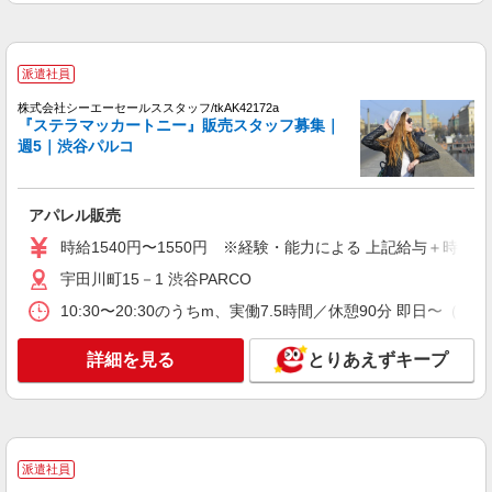
契約社員
VIVAIA 東急プラザ原宿「ハラカド」店
販売スタッフ
派遣社員
［契約社員］月給27万円〜＋個人インセンテ
株式会社シーエーセールススタッフ/tkAK42172a
ィブ（個人売上の1％） ※3〜6ヶ月の試用期間が
『ステラマッカートニー』販売スタッフ募集｜
あります。その間の給与や待遇に変動はありませ
東京都渋谷区神宮前六丁目31番21号 東急プ
週5｜渋谷パルコ
ん。 ※試用期間中は「契約社員」採用です。試用
ラザ原宿 ハラカド
期間終了後に正社員登用となります。
詳細を見る
キープ
アパレル販売
時給1540円〜1550円 ※経験・能力による 上記給与＋時間
派遣社員
宇田川町15－1 渋谷PARCO
株式会社シーエーセールススタッフ/tkYU41193a
アパレル販売
10:30〜20:30のうちm、実働7.5時間／休憩90分 即日〜（
時給1650円〜1700円 ※経験・能力による 時
給1650円×7.5h×22日＝272,250円
詳細を見る
とりあえずキープ
〒150-8377 東京都渋谷区宇田川町15－1 渋
谷PARCO 2F
詳細を見る
キープ
派遣社員