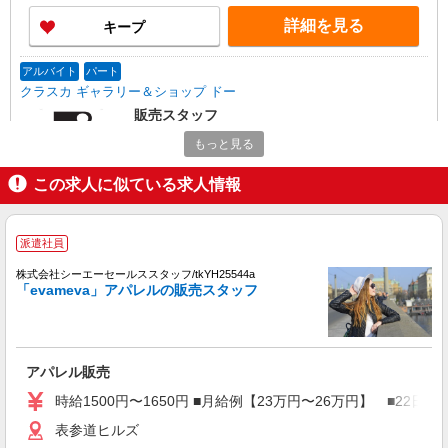
詳細を見る
キープ
アルバイト
パート
クラスカ ギャラリー＆ショップ ドー
販売スタッフ
［アルバイト・パート・］時給1350円
もっと見る
アトレ恵比寿： 東京都渋谷区恵比寿南1-5-5
この求人に似ている求人情報
詳細を見る
キープ
派遣社員
契約社員
株式会社シーエーセールススタッフ/tkYH25544a
株式会社リーガル販売 東日本本部 西武百貨店渋谷店 紳士靴売場
「evameva」アパレルの販売スタッフ
リーガル等の店舗販売STAFF
時給1,300円〜＋交通費全額支給 ※試用期間中
も時給同条件（3ヶ月） ◆月収例 時給1,300円
×7.25時間×22日= 20万7350円
東京都渋谷区宇田川町21-1 西武百貨店渋谷
アパレル販売
店 紳士靴売場
時給1500円〜1650円 ■月給例【23万円〜26万円】 ■22
詳細を見る
表参道ヒルズ
キープ