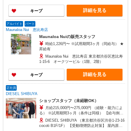
詳細を見る
キープ
アルバイト
パート
Maunaloa Nui 恵比寿店
Maunaloa Nuiの販売スタッフ
時給1,226円〜 ※試用期間3ヶ月（同給与） ★
昇給有
Maunaloa Nui 恵比寿店 東京都渋谷区恵比寿
1-15-6 オークツービル（1階、2階）
詳細を見る
キープ
正社員
DIESEL SHIBUYA
ショップスタッフ（未経験OK）
月給215,000円〜275,000円 （経験・能力によ
る） ※試用期間3ヶ月（条件は同様） 【給与例】
月給245,000円 別途、残業代全額支給 (社会人経
DIESEL SHIBUYA （東京都渋谷区渋谷1-23-16
験2年、アパレル経験あり)
cocoti B1F/1F） 【受動喫煙防止対策】 屋内原則
禁煙（喫煙室あり）