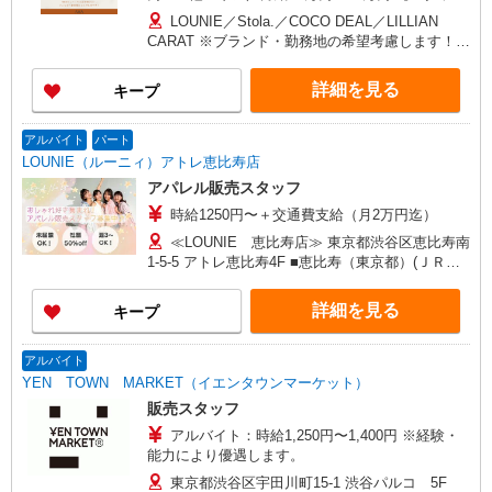
フ】 ■首都圏／月給24万3,800円〜40万円 ■大阪／
LOUNIE／Stola.／COCO DEAL／LILLIAN
月給23万3,500円〜35万円 ■京都、兵庫、愛知、岐
CARAT ※ブランド・勤務地の希望考慮します！※
阜、福岡／月給22万7,800円〜35万円 ■他エリア／
転勤なし 更に東京、神奈川、千葉、埼玉、北海
月給22万2,100円〜35万円 固定残業手当含む（1ヶ
道、宮城（仙台）、愛知、岐阜、大阪、兵庫、京
詳細を見る
キープ
月あたり20時間）※超過時は追加支給 首都圏エリ
都、和歌山、岡山、広島、愛媛、福岡、長崎、宮
ア：30,800円 大阪：29,500円 京都、兵庫、愛知、
崎、熊本などの各店舗で募集しています。
岐阜、福岡：28,800円 他：28,100円
アルバイト
パート
LOUNIE（ルーニィ）アトレ恵比寿店
アパレル販売スタッフ
時給1250円〜＋交通費支給（月2万円迄）
≪LOUNIE 恵比寿店≫ 東京都渋谷区恵比寿南
1-5-5 アトレ恵比寿4F ■恵比寿（東京都）(ＪＲ埼
京線)東口(約1分) ■恵比寿（東京都）(ＪＲ湘南新
宿ライン)東口(約1分) ■恵比寿（東京都）(ＪＲ山
詳細を見る
キープ
手線)東口(約1分)
アルバイト
YEN TOWN MARKET（イエンタウンマーケット）
販売スタッフ
アルバイト：時給1,250円〜1,400円 ※経験・
能力により優遇します。
東京都渋谷区宇田川町15-1 渋谷パルコ 5F