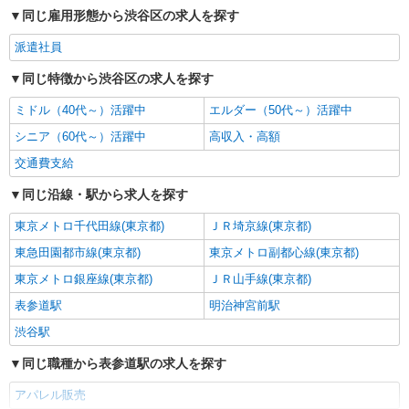
時給1400円〜1500円 ■月給例【23万円〜26万
同じ雇用形態から渋谷区の求人を探す
円】 ■22日間勤務の場合＝247,500円（内訳：時
給1500円×実働7時間30分×22日） ＋残業代
派遣社員
新宿高島屋
（1.25倍：1分単位で支給） ※時給は経験により
同じ特徴から渋谷区の求人を探す
変動します。
詳細を見る
キープ
ミドル（40代～）活躍中
エルダー（50代～）活躍中
派遣社員
シニア（60代～）活躍中
高収入・高額
株式会社シーエーセールススタッフ/tkNS28241c
交通費支給
アパレル販売
同じ沿線・駅から求人を探す
時給1500円 月収例）1,500円×8時間×22日＝
264,000円＋交通費＋残業代
東京メトロ千代田線(東京都)
ＪＲ埼京線(東京都)
150-0033東京都渋谷区猿楽町28－10 モードコ
スモス 10 28 代官山路面店
東急田園都市線(東京都)
東京メトロ副都心線(東京都)
東京メトロ銀座線(東京都)
ＪＲ山手線(東京都)
詳細を見る
キープ
表参道駅
明治神宮前駅
渋谷駅
派遣社員
株式会社シーエーセールススタッフ/tkMK39788a
同じ職種から表参道駅の求人を探す
アパレル販売
アパレル販売
時給1550円〜1600円 ※経験・能力による