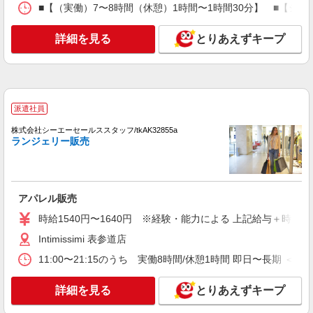
■【（実働）7〜8時間（休憩）1時間〜1時間30分】 ■【シフト例
契約社員
株式会社リーガル販売 東日本本部 西武百貨店渋谷店 紳士靴売場
詳細を見る
とりあえずキープ
リーガル等の店舗販売STAFF
時給1,300円〜＋交通費全額支給 ※試用期間中
も時給同条件（3ヶ月） ◆月収例 時給1,300円
×7.25時間×22日= 20万7350円
東京都渋谷区宇田川町21-1 西武百貨店渋谷
派遣社員
店 紳士靴売場
株式会社シーエーセールススタッフ/tkAK32855a
詳細を見る
ランジェリー販売
キープ
アルバイト
DESPERADO 東急プラザ原宿「ハラカド」店
アパレル販売
販売スタッフ
時給1540円〜1640円 ※経験・能力による 上記給与＋時間
［アルバイト］時給1,400円〜 ※試用期間は1
ヵ月間：同時給 ※経験・能力により優遇します。
Intimissimi 表参道店
東京都渋谷区神宮前六丁目31番21号 東急プ
11:00〜21:15のうち 実働8時間/休憩1時間 即日〜長期 ＜
ラザ原宿 ハラカド
詳細を見る
とりあえずキープ
詳細を見る
キープ