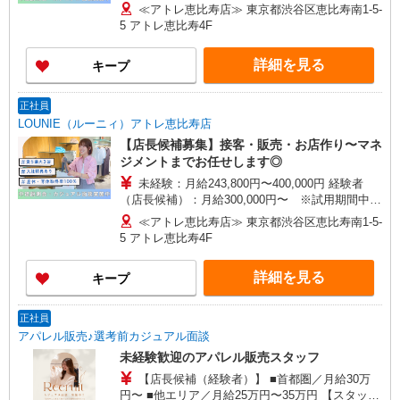
270,000円〜 ★固定残業手当：30,800円（月給に
ワーモール店／イオン大高SC店 なんばCITY店／
≪アトレ恵比寿店≫ 東京都渋谷区恵比寿南1-5-
含む） ※経験・能力考慮 ※固定残業時間は1ヶ月
天王寺MIO店／阪神梅田本店／京都ポルタ店／阪
5 アトレ恵比寿4F
あたり20時間、超過時は追加で残業手当支給 ※月
急西宮ガーデンズ店 ルクアイーレ大阪店／岡山一
3万円まで交通費支給 ※試用期間（2〜3ヶ月）も
番街店／ミナモア広島店／博多阪急店／天神ソラ
詳細を見る
キープ
同条件 【手当】固定残業手当／資格手当／店舗職
リアプラザ店 ▽他、詳しくは備考をご参照くださ
制手当／住宅手当（実家外かつ賃貸の場合のみ別
い。
途支給）※試用期間明けから支給／特別手当 ※手
正社員
当の種類はエリアにより異なります。詳細は面接
LOUNIE（ルーニィ）アトレ恵比寿店
時にお尋ねください。 ＼入社３大特典キャンペー
【店長候補募集】接客・販売・お店作り〜マネ
ン実施中！／※詳細は備考欄にて
ジメントまでお任せします◎
未経験：月給243,800円〜400,000円 経験者
（店長候補）：月給300,000円〜 ※試用期間中は
270,000円〜 ★固定残業手当：30,800円（月給に
≪アトレ恵比寿店≫ 東京都渋谷区恵比寿南1-5-
含む） ※経験・能力考慮 ※固定残業時間は1ヶ月
5 アトレ恵比寿4F
あたり20時間、超過時は追加で残業手当支給 ※月
3万円まで交通費支給 ※試用期間（2〜3ヶ月）も
詳細を見る
キープ
同条件 【手当】固定残業手当／資格手当／店舗職
制手当／住宅手当（実家外かつ賃貸の場合のみ別
途支給）※試用期間明けから支給／特別手当 ※手
正社員
当の種類はエリアにより異なります。詳細は面接
アパレル販売♪選考前カジュアル面談
時にお尋ねください。
未経験歓迎のアパレル販売スタッフ
【店長候補（経験者）】 ■首都圏／月給30万
円〜 ■他エリア／月給25万円〜35万円 【スタッ