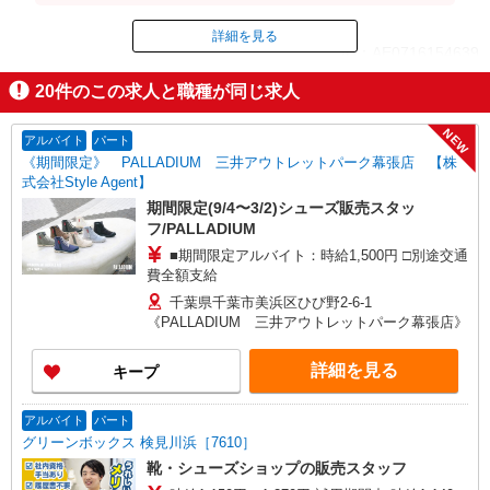
239,250円＋残業代
詳細を見る
ID：AE0716154639
20
件のこの求人と職種が同じ求人
掲載期間終了
NEW
アルバイト
パート
《期間限定》 PALLADIUM 三井アウトレットパーク幕張店 【株
式会社Style Agent】
期間限定(9/4〜3/2)シューズ販売スタッ
フ/PALLADIUM
■期間限定アルバイト：時給1,500円 □別途交通
費全額支給
千葉県千葉市美浜区ひび野2-6-1
《PALLADIUM 三井アウトレットパーク幕張店》
詳細を見る
キープ
アルバイト
パート
グリーンボックス 検見川浜［7610］
靴・シューズショップの販売スタッフ