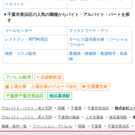
あり：同条件
ーズメント
アパレル販売
千葉県千葉市美浜区ひび野2-6-10 三井アウト
千葉市美浜区の人気の職種からバイト・アルバイト・パートを探
レットパーク 幕張
同じ特徴から求人を探す
す
未経験歓迎
上場企業・上場企業のグループ会
詳細を見る
キープ
コールセンター
ファストフード・デリ
社
レストラン・専門料理店
サービス提供責任者・ソーシャル
交通費支給
契約社員
ワーカー
REGAL FACTORY STORE
雑貨・コスメ販売
看護師・保健師・看護助手・助産
靴の販売スタッフ
師
［契約社員］月給214,500円〜215,500円 ※
能力、経験による ◎試用期間3ヶ月間の時給は時
給1,250円
千葉県千葉市美浜区ひび野2-6-13 三井アウト
アパレル販売
未経験歓迎
レットパーク 幕張
上場企業・上場企業のグループ会社
交通費支給
詳細を見る
千葉県千葉市美浜区
キープ
海浜幕張駅
アルバイト・バイト・求人TOP
関東
千葉県
千葉市美浜区
株式会社シー
アルバイト
aimerfeel outlet
アルバイト・バイト・求人TOP
千葉県の路線
ＪＲ京葉線
海浜幕張駅
販売スタッフ
職種・条件一覧
ファッション・アパレル
関東
千葉県
千葉市美浜区
［アルバイト］ 時給：1,160円〜（研修中4ヵ