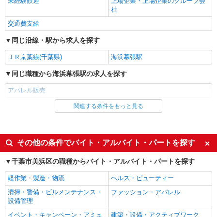
未経験歓迎
円 ［契約社員］経験者・副店長候補 月給
上場企業・上場企業のグループ会
250,000円〜
社
千葉県千葉市美浜区ひび野2-6-6 三井アウト
レットパーク 幕張
交通費支給
同じ沿線・駅から求人を探す
詳細を見る
キープ
ＪＲ京葉線(千葉県)
海浜幕張駅
正社員
同じ職種から海浜幕張駅の求人を探す
TUMI
バッグ・スーツケース・小物の販売、製品管理
アパレル販売
スタッフ
関連する条件をもっと見る
同じ雇用形態から海浜幕張駅の求人を探す
［正社員］ 月給210,000円〜370,000円 ※経
験・能力を考慮し決定 ※試用期間（6ヵ月間）：
派遣社員
同条件
千葉県千葉市美浜区ひび野2-6-9 三井アウト
レットパーク 幕張
同じ特徴から海浜幕張駅の求人を探す
その他の条件でバイト・アルバイト・パートを探す
未経験歓迎
上場企業・上場企業のグループ会
詳細を見る
キープ
千葉市美浜区の職種からバイト・アルバイト・パートを探す
社
軽作業・製造・物流
ヘルス・ビューティー
交通費支給
正社員
クラークス
清掃・警備・ビルメンテナンス・
ファッション・アパレル
同じ職種から求人を探す
設備管理
販売スタッフ
ファッション・アパレル
［正社員］月給195,000円〜 ※試用期間3か月
イベント・キャンペーン・アミュ
建築・設備・アクティブワーク