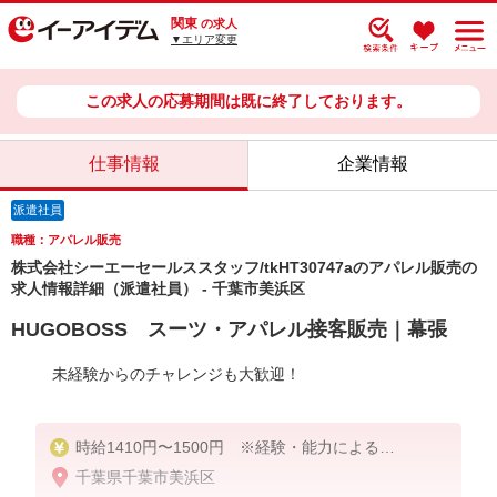
関東
の求人
▼エリア変更
この求人の応募期間は既に終了しております。
仕事情報
企業情報
派遣社員
職種：アパレル販売
株式会社シーエーセールススタッフ/tkHT30747aのアパレル販売の
求人情報詳細（派遣社員） - 千葉市美浜区
HUGOBOSS スーツ・アパレル接客販売｜幕張
未経験からのチャレンジも大歓迎！
時給1410円〜1500円 ※経験・能力による
千葉県千葉市美浜区
【月収例】時給1,450円×実働7時間30分×22日勤務＝