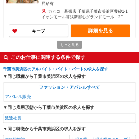
昇給有
カヒコ 幕張店 千葉県千葉市美浜区豊砂1-1
イオンモール幕張新都心グランドモール 2F
詳細を見る
キープ
もっと見る
正社員
UNITED ARROWS LTD.OUTLET
このお仕事に関連する条件で探す
アパレル販売スタッフ
［正社員］月給 225,000円〜 295,000円 ◆みな
千葉市美浜区のアルバイト・バイト・パートの求人を探す
し残業手当14時間分を含む （時間外労働の有無に
同じ職種から千葉市美浜区の求人を探す
関わらず、14時間分の時間外手当22,400円〜
千葉県千葉市美浜区ひび野2-6-3 三井アウト
29,288円を支給） ※14時間を越える時間外労働分
レットパーク 幕張
ファッション・アパレルすべて
は割増賃金を別途支給 ※前払い退職金を別途支給
（6,380円〜7,540円／月） ※待遇は能力や経験等
アパレル販売
詳細を見る
キープ
を考慮し個別に決定致します 契約期間：無期雇用
試用期間：あり（3ヶ月／条件変更なし） ＜変更
同じ雇用形態から千葉市美浜区の求人を探す
の範囲＞ 業務内容：会社の定める業務 就業場所：
アルバイト
パート
契約社員
すべての店舗およびオフィス
派遣社員
new balance factory store
販売スタッフ
同じ特徴から千葉市美浜区の求人を探す
［アルバイト・パート］期間限定時給1,400