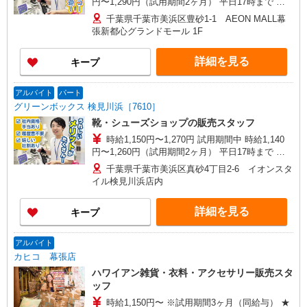
円〜1,290円（試用期間2ヶ月） 平日17時まで 時
給1,250円 平日17〜20時まで 時給1,300円 平日20
千葉県千葉市美浜区豊砂1-1 AEON MALL幕
時〜 時給1,300円 日・祝17時まで 時給1,300円
張新都心グランドモール 1F
日・祝17〜20時まで 時給1,300円 日・祝20時〜 時
給1,300円 ※資格・経験による
詳細を見る
キープ
アルバイト
パート
グリーンボックス 検見川浜［7610］
靴・シューズショップの販売スタッフ
時給1,150円〜1,270円 試用期間中 時給1,140
円〜1,260円（試用期間2ヶ月） 平日17時まで 時
給1,150円 平日17〜20時まで 時給1,170円 平日20
千葉県千葉市美浜区真砂4丁目2-6 イオンスタ
時〜 時給1,230円 日・祝17時まで 時給1,170円
イル検見川浜店内
日・祝17〜20時まで 時給1,270円 日・祝20時〜 時
給1,270円 ※資格・経験による
詳細を見る
キープ
アルバイト
カヒコ 幕張店
ハワイアン雑貨・衣料・アクセサリー販売スタ
ッフ
時給1,150円〜 ※試用期間3ヶ月（同給与） ★