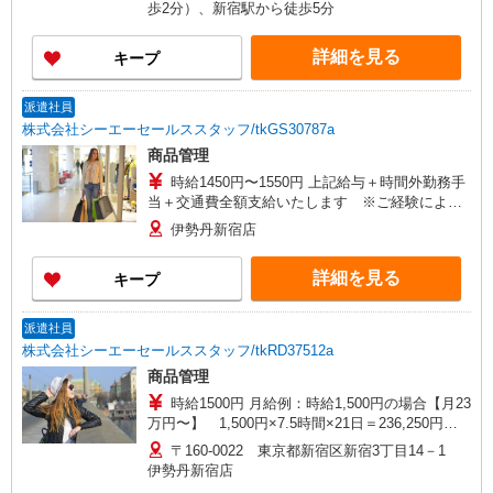
歩2分）、新宿駅から徒歩5分
詳細を見る
キープ
派遣社員
株式会社シーエーセールススタッフ/tkGS30787a
商品管理
時給1450円〜1550円 上記給与＋時間外勤務手
当＋交通費全額支給いたします ※ご経験により
異なります ※時間外手当はお時給の1.25倍で
伊勢丹新宿店
す！
詳細を見る
キープ
派遣社員
株式会社シーエーセールススタッフ/tkRD37512a
商品管理
時給1500円 月給例：時給1,500円の場合【月23
万円〜】 1,500円×7.5時間×21日＝236,250円
＋残業代1分単位で支給♪ ※時給はご経験により
〒160-0022 東京都新宿区新宿3丁目14－1
異なります
伊勢丹新宿店