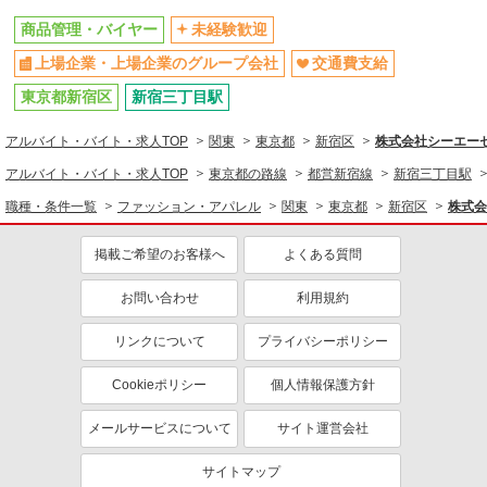
商品管理・バイヤー
未経験歓迎
上場企業・上場企業のグループ会社
交通費支給
東京都新宿区
新宿三丁目駅
アルバイト・バイト・求人TOP
関東
東京都
新宿区
株式会社シーエーセー
アルバイト・バイト・求人TOP
東京都の路線
都営新宿線
新宿三丁目駅
職種・条件一覧
ファッション・アパレル
関東
東京都
新宿区
株式会
掲載ご希望のお客様へ
よくある質問
お問い合わせ
利用規約
リンクについて
プライバシーポリシー
Cookieポリシー
個人情報保護方針
メールサービスについて
サイト運営会社
サイトマップ