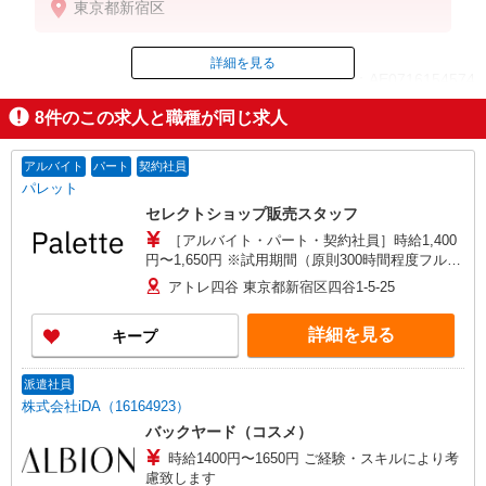
東京都新宿区
【月収例】時給1,450円×実働7時間30分×22日勤務＝
239,250円＋残業代
詳細を見る
ID：AE0716154574
8
件のこの求人と職種が同じ求人
掲載期間終了
アルバイト
パート
契約社員
パレット
セレクトショップ販売スタッフ
［アルバイト・パート・契約社員］時給1,400
円〜1,650円 ※試用期間（原則300時間程度フルタ
イム勤務で2ヶ月）：時給1,300円 ※経験・能力に
アトレ四谷 東京都新宿区四谷1-5-25
より優遇します。 ※正社員登用制度あり（6カ月
以降）
詳細を見る
キープ
派遣社員
株式会社iDA（16164923）
バックヤード（コスメ）
時給1400円〜1650円 ご経験・スキルにより考
慮致します