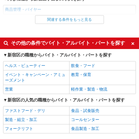
商品管理・バイヤー
関連する条件をもっと見る
同じ雇用形態から新宿三丁目駅の求人を探す
派遣社員
同じ特徴から新宿三丁目駅の求人を探す
その他の条件でバイト・アルバイト・パートを探す
未経験歓迎
上場企業・上場企業のグループ会
新宿区の職種からバイト・アルバイト・パートを探す
社
ヘルス・ビューティー
飲食・フード
交通費支給
イベント・キャンペーン・アミュ
教育・保育
同じ職種から求人を探す
ーズメント
ファッション・アパレル
営業
軽作業・製造・物流
同じ特徴から求人を探す
新宿区の人気の職種からバイト・アルバイト・パートを探す
未経験歓迎
上場企業・上場企業のグループ会
ファストフード・デリ
食品・試食販売
社
製造・組立・加工
コールセンター
交通費支給
フォークリフト
食品製造・加工