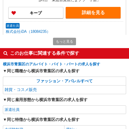
詳細を見る
キープ
派遣社員
株式会社iDA（18084235）
生活雑貨・小物販売
もっと見る
時給1600円〜1600円 ご経験・スキルにより考
慮致します
このお仕事に関連する条件で探す
神奈川県横浜市青葉区 東急田園都市線 たまプ
ラーザ駅 直結
横浜市青葉区のアルバイト・バイト・パートの求人を探す
同じ職種から横浜市青葉区の求人を探す
詳細を見る
キープ
ファッション・アパレルすべて
アルバイト
パート
雑貨・コスメ販売
COLLECTORS（コレクターズ） 青葉台店
同じ雇用形態から横浜市青葉区の求人を探す
ファッション雑貨の接客販売スタッフ
時給1,230円
派遣社員
神奈川県横浜市青葉区青葉台2-5-1 青葉台東
同じ特徴から横浜市青葉区の求人を探す
急スクエアSouth-1別館2F