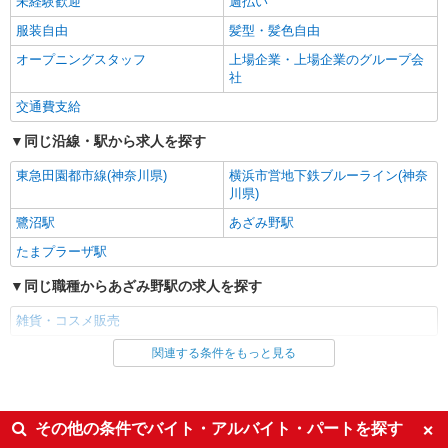
未経験歓迎
週払い
詳細を見る
キープ
服装自由
髪型・髪色自由
オープニングスタッフ
上場企業・上場企業のグループ会
派遣社員
社
株式会社スタッフブリッジ P245987
Kitamuraでのショップ販売
交通費支給
時給1500円〜1600円 ※経験・能力等による
同じ沿線・駅から求人を探す
【たまプラーザテラス】 神奈川県横浜市青葉
区美しが丘1-1-2
東急田園都市線(神奈川県)
横浜市営地下鉄ブルーライン(神奈
川県)
詳細を見る
キープ
鷺沼駅
あざみ野駅
たまプラーザ駅
派遣社員
株式会社スタッフブリッジ P244631
同じ職種からあざみ野駅の求人を探す
samsoniteでのショップ販売
雑貨・コスメ販売
時給1500円〜1600円 ※経験・能力等による
関連する条件をもっと見る
同じ雇用形態からあざみ野駅の求人を探す
【東急百貨店 たまプラーザ店】 神奈川県横浜
市青葉区美しが丘１丁目７
派遣社員
詳細を見る
キープ
同じ特徴からあざみ野駅の求人を探す
その他の条件でバイト・アルバイト・パートを探す