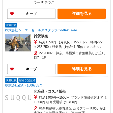
による 【キャリアプラン】 働き甲斐を感じる環境
ラーザ テラス
の実現のため、明確なキャリアプラン制度をご用
意。各職位毎に求める役割・責務などを細かく設
詳細を見る
キープ
定。年に1回行う人事面談では、制度に基づいた適
正な評価・給与をスタッフに還元しています。 ・
たまプラーザテラスショップのスタッフの場合 パ
派遣社員
ートナー3級 月給236,000円 パートナー2級 月
株式会社シーエーセールススタッフ/tkMK41394e
給250,000円 パートナー1級 月給264,000円 ※入
雑貨販売
社時はパートナー3級からスタート
時給1550円 【月収例】1550円×7.5時間×22日
＝255,750＋残業代（時給×1.25倍）※スキルによ
り異なります。
225-0002 神奈川県横浜市青葉区美しが丘1丁
目7 1F
詳細を見る
キープ
派遣社員
紹介予定派遣
株式会社iDA（18067357）
化粧品・コスメ販売
時給1400円〜1500円 ブランド研修受講までは
1,300円 研修受講後は1,400円
神奈川県横浜市青葉区 たまプラーザ駅から徒
歩3分「東急百貨店たまプラーザ店」