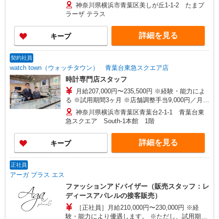
は別途支給 研修中 時給 1,230円 (研修期間 4 ヶ月
神奈川県横浜市青葉区美しが丘1-1-2 たまプ
習熟度により変動 )
ラーザ テラス
詳細を見る
キープ
契約社員
watch town（ウォッチタウン） 青葉台東急スクエア店
時計専門店スタッフ
月給207,000円〜235,500円 ※経験・能力によ
る ※試用期間3ヶ月 ※店舗調整手当9,000円／月含
む
神奈川県横浜市青葉区青葉台2-1-1 青葉台東
急スクエア South-1本館 1階
詳細を見る
キープ
正社員
アーガ プラス エス
ファッションアドバイザー（販売スタッフ：レ
ディースアパレルの接客販売）
［正社員］月給210,000円〜230,000円 ※経
験・能力により優遇します。 ※ただし、試用期間