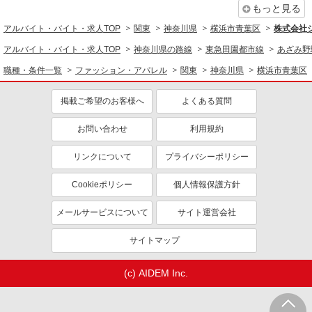
もっと見る
アルバイト・バイト・求人TOP
関東
神奈川県
横浜市青葉区
株式会社シ
アルバイト・バイト・求人TOP
神奈川県の路線
東急田園都市線
あざみ野
職種・条件一覧
ファッション・アパレル
関東
神奈川県
横浜市青葉区
掲載ご希望のお客様へ
よくある質問
お問い合わせ
利用規約
リンクについて
プライバシーポリシー
Cookieポリシー
個人情報保護方針
メールサービスについて
サイト運営会社
サイトマップ
(c) AIDEM Inc.