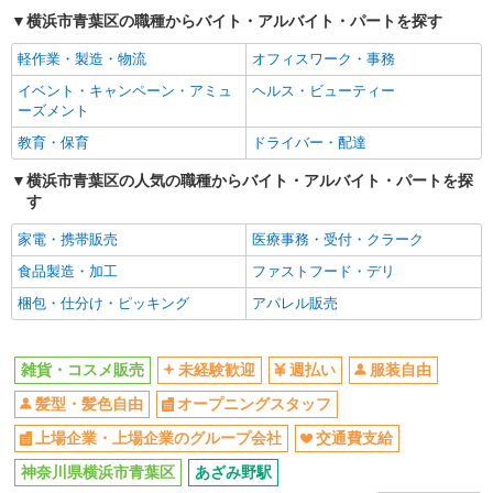
未経験歓迎
週払い
契約社員
横浜市青葉区の職種からバイト・アルバイト・パートを探す
watch town（ウォッチタウン） 青葉台東急スクエア店
服装自由
髪型・髪色自由
軽作業・製造・物流
オフィスワーク・事務
時計専門店スタッフ
オープニングスタッフ
上場企業・上場企業のグループ会
イベント・キャンペーン・アミュ
ヘルス・ビューティー
月給207,000円〜235,500円 ※経験・能力によ
社
ーズメント
る ※試用期間3ヶ月 ※店舗調整手当9,000円／月含
交通費支給
む
神奈川県横浜市青葉区青葉台2-1-1 青葉台東
教育・保育
ドライバー・配達
急スクエア South-1本館 1階
同じ職種から求人を探す
横浜市青葉区の人気の職種からバイト・アルバイト・パートを探
す
ファッション・アパレル
詳細を見る
キープ
雑貨・コスメ販売
家電・携帯販売
医療事務・受付・クラーク
食品製造・加工
ファストフード・デリ
同じ特徴から求人を探す
梱包・仕分け・ピッキング
アパレル販売
未経験歓迎
服装自由
オープニングスタッフ
上場企業・上場企業のグループ会
社
雑貨・コスメ販売
未経験歓迎
週払い
服装自由
交通費支給
髪型・髪色自由
オープニングスタッフ
上場企業・上場企業のグループ会社
交通費支給
神奈川県横浜市青葉区
あざみ野駅