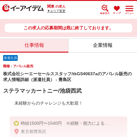
関東
の求人
▼エリア変更
この求人の応募期間は既に終了しております。
仕事情報
企業情報
派遣社員
職種：アパレル販売
株式会社シーエーセールススタッフ/tkGS40637aのアパレル販売の
求人情報詳細（派遣社員） - 豊島区
ステラマッカートニー/池袋西武
未経験からのチャレンジも大歓迎！
時給1500円〜1540円 ※経験・能力による
東京都豊島区
上記給与＋時間外勤務手当＋交通費全額支給いたし