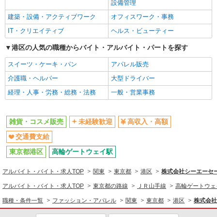
ファッション・アパレル
設備管理
雑貨・コスメ販売
建築・設備・アクティブワーク
オフィスワーク・事務
IT・クリエイティブ
ヘルス・ビューティー
同じ特徴から求人を探す
港区の人気の職種からバイト・アルバイト・パートを探す
未経験歓迎
交通費支給
スイーツ・ケーキ・パン
アパレル販売
介護職・ヘルパー
大型ドライバー
経理・人事・労務・総務・法務
一般・営業事務
雑貨・コスメ販売
未経験歓迎
高収入・高額
交通費支給
東京都港区
高輪ゲートウェイ駅
アルバイト・バイト・求人TOP
関東
東京都
港区
株式会社シーエーセール
アルバイト・バイト・求人TOP
東京都の路線
ＪＲ山手線
高輪ゲートウェ
職種・条件一覧
ファッション・アパレル
関東
東京都
港区
株式会社