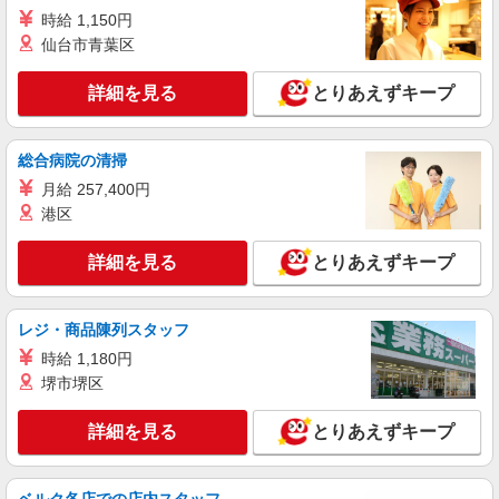
時給 1,150円
NEW
仙台市青葉区
派遣社員
株式会社シーエーセールススタッフ/tkYU39535b
詳細を見る
とりあえずキープ
雑貨販売
時給1500円〜1600円
〒107-0062 東京都港区南青山5丁目2－15 ヴィ
総合病院の清掃
オレ南青山 B1
月給 257,400円
港区
詳細を見る
キープ
詳細を見る
とりあえずキープ
NEW
派遣社員
株式会社シーエーセールススタッフ/tkYU35662b
雑貨販売
レジ・商品陳列スタッフ
時給1500円〜1600円 【月給例】時給1500円
時給 1,180円
実働7.5H×22日勤務の場合「247,500円」※月収例
堺市堺区
は一例です。ご経験により異なります。
〒107-0052 東京都港区赤坂9丁目7－4 東京
ミッドタウン ガレリア 2F
詳細を見る
とりあえずキープ
詳細を見る
キープ