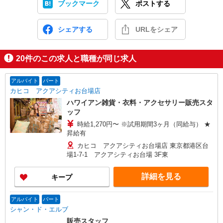
ブックマーク
ポストする
シェアする
URLをシェア
20
件のこの求人と職種が同じ求人
アルバイト
パート
カヒコ アクアシティお台場店
ハワイアン雑貨・衣料・アクセサリー販売スタ
ッフ
時給1,270円〜 ※試用期間3ヶ月（同給与） ★
昇給有
カヒコ アクアシティお台場店 東京都港区台
場1-7-1 アクアシティお台場 3F東
詳細を見る
キープ
アルバイト
パート
シャン・ド・エルブ
販売スタッフ