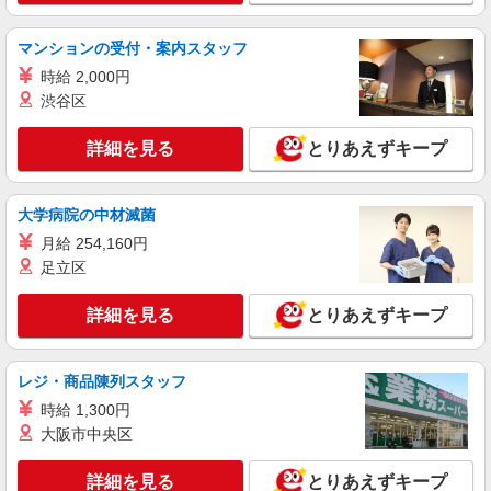
時給1600円〜1700円
〒107-0062 東京都港区南青山5丁目2－15 ヴィ
マンションの受付・案内スタッフ
オレ南青山 B1
時給 2,000円
渋谷区
詳細を見る
キープ
詳細を見る
とりあえずキープ
NEW
派遣社員
株式会社シーエーセールススタッフ/tkYU40812b
コスメ販売
大学病院の中材滅菌
時給1540円〜1600円 【月給例】時給1,540
月給 254,160円
円 実働7.5H×22日勤務の場合「254,100円」※月
足立区
収例は一例です。ご経験により異なります。
〒108-0074 東京都港区高輪2丁目21－2
NEWoMan高輪 South 2F
詳細を見る
とりあえずキープ
詳細を見る
キープ
レジ・商品陳列スタッフ
NEW
派遣社員
時給 1,300円
株式会社シーエーセールススタッフ/tkOR39999a
大阪市中央区
雑貨販売
時給1500円 【時給】1,500円【月収例】1,500
詳細を見る
とりあえずキープ
円×7時間30分×22日＝247,500円＋残業代（1分単