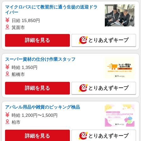
雑貨販売
マイクロバスにて教習所に通う生徒の送迎ドラ
時給1450円〜1500円 ※経験・能力による
イバー
1500円×7時間×8日＝84,000円
日給 15,850円
赤坂駅徒歩4分
箕面市
詳細を見る
キープ
詳細を見る
とりあえずキープ
NEW
派遣社員
スーパー資材の仕分け作業スタッフ
株式会社シーエーセールススタッフ/tkYU40812c
時給 1,350円
コスメ販売
船橋市
時給1540円 【月給例】時給1,540円 実働
7.5H×22日勤務の場合「254,100円」※月収例は一
例です。ご経験により異なります。
詳細を見る
とりあえずキープ
〒108-0074 東京都港区高輪2丁目21－2
NEWoMan高輪 South 2F
アパレル用品や雑貨のピッキング検品
詳細を見る
キープ
時給 1,200円〜1,500円
NEW
柏市
派遣社員
株式会社シーエーセールススタッフ/tkYU39535a
詳細を見る
とりあえずキープ
雑貨販売