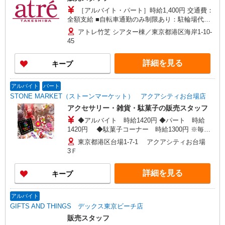
［アルバイト・パート］時給1,400円 交通費：
全額支給 ■自転車通勤のみ制限あり：駐輪場代上
限2,000円/月 自宅から最寄駅まで2Km以上の方
アトレ竹芝 シアター棟／東京都港区海岸1-10-
が対象
45
詳細を見る
キープ
アルバイト
パート
STONE MARKET（ストーンマーケット） アクアシティお台場店
アクセサリー・雑貨・駄菓子の販売スタッフ
◆アルバイト 時給1420円 ◆パート 時給
1420円 ◆駄菓子コーナー 時給1300円 ※毎月
15日締め、当月25日支払
東京都港区台場1-7-1 アクアシティお台場
3Ｆ
詳細を見る
キープ
アルバイト
GIFTS AND THINGS デックス東京ビーチ店
販売スタッフ