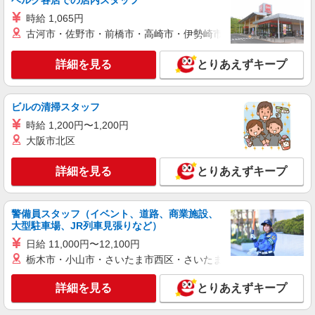
ベルク各店での店内スタッフ
NEW
派遣社員
時給 1,065円
株式会社シーエーセールススタッフ/tkNY41848b
古河市・佐野市・前橋市・高崎市・伊勢崎市・太田市・館林市・
雑貨販売
時給1500円 【月収例】時給1,500円×7時間×20
詳細を見る
とりあえずキープ
日＝210,000円 ※ご経験によって変動します
六本木ヒルズ ヒルサイド
ビルの清掃スタッフ
詳細を見る
キープ
時給 1,200円〜1,200円
大阪市北区
NEW
派遣社員
株式会社シーエーセールススタッフ/tkNS42524a
詳細を見る
とりあえずキープ
雑貨販売
時給1500円〜1600円 【月給例】時給1600円
実働7.5H×20日勤務の場合「240,000円」※月収例
警備員スタッフ（イベント、道路、商業施設、
大型駐車場、JR列車見張りなど）
は一例です。ご経験により異なります。
〒104-0061 東京都中央区銀座6-10-1
日給 11,000円〜12,100円
栃木市・小山市・さいたま市西区・さいたま市岩槻区・久喜市・
詳細を見る
キープ
詳細を見る
とりあえずキープ
NEW
派遣社員
株式会社シーエーセールススタッフ/tkYM37161q