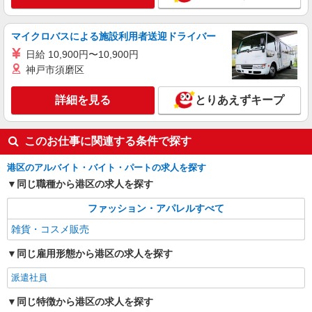
位）※時給設定は経験、シフト希望により異なり
東京都港区北青山3-5-20
ます。
マイクロバスによる施設利用者送迎ドライバー
詳細を見る
キープ
日給 10,900円〜10,900円
神戸市須磨区
NEW
派遣社員
株式会社シーエーセールススタッフ/tkNS39535a
詳細を見る
とりあえずキープ
雑貨販売
時給1600円〜1700円
このお仕事に関連する条件で探す
〒107-0062 東京都港区南青山5丁目2－15 ヴィ
オレ南青山 B1
港区のアルバイト・バイト・パートの求人を探す
同じ職種から港区の求人を探す
詳細を見る
キープ
ファッション・アパレルすべて
雑貨・コスメ販売
同じ雇用形態から港区の求人を探す
派遣社員
同じ特徴から港区の求人を探す