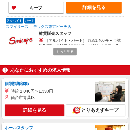
詳細を見る
キープ
アルバイト
パート
スマイリーズ デックス東京ビーチ店
雑貨販売スタッフ
［アルバイト・パート］ 時給1,400円〜 ※試
用期間2ヶ月は時給1,300円 ・経験により異なる ・
昇給制度あり
もっと見る
東京都港区台場1-6-1
詳細を見る
キープ
あなたにおすすめの求人情報
NEW
派遣社員
個別指導講師
株式会社シーエーセールススタッフ/tkYU40189a
時給 1,040円〜1,390円
コスメ販売
仙台市青葉区
時給1540円 【月給例】時給1,540円 実働
7.5H×22日勤務の場合「254,100円」※月収例は一
例です。ご経験により異なります。
詳細を見る
とりあえずキープ
〒106-0041 東京都港区麻布台1丁目2－3 ヒ
ルズレジデンスA 1F
ホールスタッフ
詳細を見る
キープ