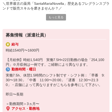
＼世界最古の薬局「SantaMariaNovella」歴史あるフレグランスブラ
ンドで販売スキルを磨きませんか？／
イタリア・フィレンツェで創業されたブランド。
もっと見る
伝統的なレシピを継承し、「香りの芸術」を展開しています。
今回は、ニュウマン高輪でフレグランス販売のお仕事を大募集！
■勤務条件
募集情報（派遣社員）
・週5日（月間8〜10日程度のお休み）
・10：30〜20：30のシフト制
給与
・制服貸与（一部自己負担）
時給1540円〜1600円
・交通費全額支給◎
【月給例】時給1,540円 実働7.5H×22日勤務の場合「254,100
■20代〜30代前半の女性スタッフさんが活躍中！
円」※月収例は一例です。ご経験により異なります。
ニュウマン高輪は近未来の洗練と、歴史ある美意識が融合する空間
勤務時間・曜日
店舗人数は6名。
男女比2：8と女性スタッフさん多めの店舗になります♪
実働7.5h、休憩1.5時間のシフト制です・シフト例：「早番 9:
エネルギッシュで知的なチームです（＾＾）
30〜18:30」「中番 11:00〜20:00」「遅番 12:30〜21:3
0」・店舗によって異なりますがこちらを参考にして下さい。
即日〜長期
＜勤務期間＞3ヵ月〜
アクセス・勤務地