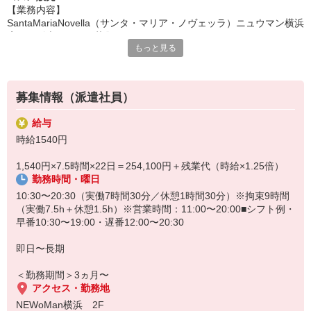
【業務内容】
SantaMariaNovella（サンタ・マリア・ノヴェッラ）ニュウマン横浜
店での販売スタッフ募集。
もっと見る
・フレグランス（オーデコロン・香水）の接客販売
・スキンケア・ボディケア・ホームフレグランスのご案内
・レジ対応、会計処理
・ストック整理、備品管理
募集情報（派遣社員）
・商品の検品、陳列、ディスプレイ補助
・ブランドストーリーや製品背景の説明
給与
【お仕事ポイント】
時給1540円
・落ち着いた接客ができる方に最適
・顧客理解を重視する接客スタイル
1,540円×7.5時間×22日＝254,100円＋残業代（時給×1.25倍）
・ブランドの歴史や製品知識を深く学べる
勤務時間・曜日
・20代後半〜30代前半のスタッフが多く活躍中
・香り・美容・ライフスタイルに興味がある方歓迎！
10:30〜20:30（実働7時間30分／休憩1時間30分）※拘束9時間
（実働7.5h＋休憩1.5h）※営業時間：11:00〜20:00■シフト例・
早番10:30〜19:00・遅番12:00〜20:30
即日〜長期
＜勤務期間＞3ヵ月〜
アクセス・勤務地
NEWoMan横浜 2F