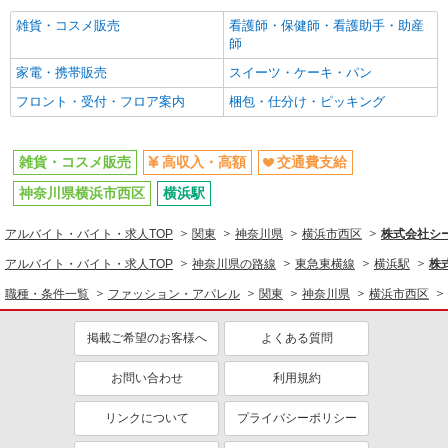
派遣社員
雑貨・コスメ販売
看護師・保健師・看護助手・助産
株式会社シーエーセールススタッフ/tkAK38796a
師
雑貨販売
家電・携帯販売
スイーツ・ケーキ・パン
時給1540円〜1640円 ※経験・能力による 上
フロント・受付・フロア案内
梱包・仕分け・ピッキング
記給与＋時間外勤務手当＋交通費支給◎
みなとみらい2丁目2－1 横浜ランドマークプラ
ザ
雑貨・コスメ販売
高収入・高額
交通費支給
神奈川県横浜市西区
横浜駅
詳細を見る
キープ
アルバイト・バイト・求人TOP
関東
神奈川県
横浜市西区
株式会社シー
派遣社員
株式会社シーエーセールススタッフ/tkYU40808c
アルバイト・バイト・求人TOP
神奈川県の路線
東急東横線
横浜駅
株
コスメ販売
職種・条件一覧
ファッション・アパレル
関東
神奈川県
横浜市西区
時給1540円〜1600円 【月給例】時給1,540
円 実働7.5H×22日勤務の場合「254,100円」※月
掲載ご希望のお客様へ
よくある質問
収例は一例です。ご経験により異なります。
〒220-0005 神奈川県横浜市西区南幸1丁目1
－1
お問い合わせ
利用規約
詳細を見る
キープ
リンクについて
プライバシーポリシー