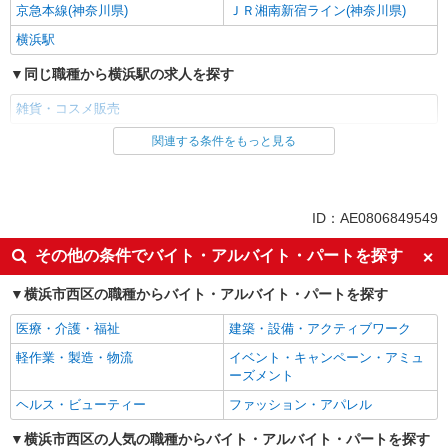
京急本線(神奈川県)
ＪＲ湘南新宿ライン(神奈川県)
詳細を見る
キープ
横浜駅
派遣社員
同じ職種から横浜駅の求人を探す
株式会社シーエーセールススタッフ/tkYM26506v
雑貨・コスメ販売
雑貨販売
時給1450円〜1500円 ※経験・能力による
関連する条件をもっと見る
同じ雇用形態から横浜駅の求人を探す
1500円×7時間×8日＝84,000円
派遣社員
新高島駅駅徒歩4分
同じ特徴から横浜駅の求人を探す
ID：AE0806849549
詳細を見る
キープ
高収入・高額
交通費支給
その他の条件でバイト・アルバイト・パートを探す
派遣社員
同じ職種から求人を探す
株式会社シーエーセールススタッフ/tkHT16476c
横浜市西区の職種からバイト・アルバイト・パートを探す
雑貨販売
ファッション・アパレル
医療・介護・福祉
建築・設備・アクティブワーク
時給1500円 ■経験値により掲載時給より変動
雑貨・コスメ販売
あります。
軽作業・製造・物流
イベント・キャンペーン・アミュ
ーズメント
同じ特徴から求人を探す
220-8510 神奈川県横浜市西区高島2丁目18－1
ヘルス・ビューティー
ファッション・アパレル
交通費支給
詳細を見る
キープ
横浜市西区の人気の職種からバイト・アルバイト・パートを探す