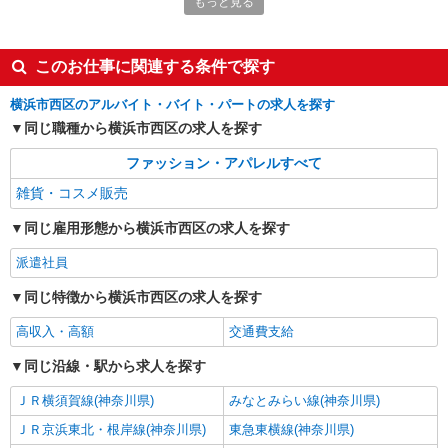
もっと見る
〒220-0012 神奈川県横浜市西区みなとみらい
三丁目5番1号 マークイズみなとみらい
このお仕事に関連する条件で探す
詳細を見る
キープ
横浜市西区のアルバイト・バイト・パートの求人を探す
アルバイト
同じ職種から横浜市西区の求人を探す
マトエル
販売スタッフ
ファッション・アパレルすべて
［アルバイト］時給1,230円〜
雑貨・コスメ販売
神奈川県横浜市西区南幸1-5-1 ジョイナス
同じ雇用形態から横浜市西区の求人を探す
詳細を見る
キープ
派遣社員
同じ特徴から横浜市西区の求人を探す
派遣社員
株式会社シーエーセールススタッフ/tkIY41425a
高収入・高額
交通費支給
雑貨販売
同じ沿線・駅から求人を探す
時給1500円〜1550円 給与例 247,500円＋交
通費全額＋残業代一分単位 ※時給1,500円×実働7
ＪＲ横須賀線(神奈川県)
みなとみらい線(神奈川県)
時間30分×22日勤務の場合。お時給は一例です。
220-8510神奈川県横浜市西区高島2丁目18－
ご経験により異なります。
1 そごう横浜店
ＪＲ京浜東北・根岸線(神奈川県)
東急東横線(神奈川県)