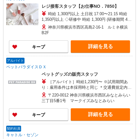
レジ接客スタッフ【お仕事NO．7850】
時給 1,300円以上 土日祝 17:00〜21:15 時給
1,350円以上 ◇研修中 時給 1,300円 (研修期間 40
時間 )
神奈川県横浜市西区高島2-16-1 ルミネ横浜
B2F
詳細を見る
キープ
アルバイト
ペットパラダイスＤＸ
ペットグッズの販売スタッフ
［アルバイト］時給1,230円〜 ※試用期間あ
り：雇用条件は本採用時と同じ ＊交通費規定内支
給有り（〜10,000円/月） ＊支払い方法：月1回
〒220-0012 神奈川県横浜市西区みなとみらい
三丁目5番1号 マークイズみなとみらい
詳細を見る
キープ
契約社員
キャトル・セゾン