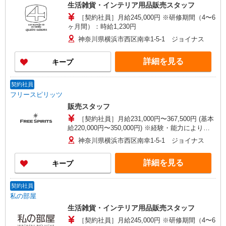
生活雑貨・インテリア用品販売スタッフ
［契約社員］月給245,000円 ※研修期間（4〜6
ヶ月間）：時給1,230円
神奈川県横浜市西区南幸1-5-1 ジョイナス
詳細を見る
キープ
契約社員
フリースピリッツ
販売スタッフ
［契約社員］月給231,000円〜367,500円 (基本
給220,000円〜350,000円) ※経験・能力により優
遇します。 ※3ヶ月間の試用期間があります。 期
神奈川県横浜市西区南幸1-5-1 ジョイナス
間中の雇用形態は契約社員となり、試用期間終了
後に正社員登用となります。 そのほかの条件に変
詳細を見る
キープ
更はありません。 ※基本給の５％を都市手当とし
て一律含む ＜都市手当の具体例＞ ・月給22万
円：都市手当1万1000円 ・月給30万円：都市手当1
契約社員
万5000円
私の部屋
生活雑貨・インテリア用品販売スタッフ
［契約社員］月給245,000円 ※研修期間（4〜6