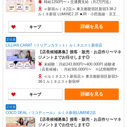
時給1250円〜＋交通費支給（月2万円迄）
≪新宿ルミネ2店≫ 東京都新宿区新宿3-38-2
ルミネ新宿 LUMINE2 2F ■JR・小田急線・京王線
「新宿駅」南口より徒歩1分
詳細を見る
キープ
正社員
LILLIAN CARAT（リリアンカラット）ルミネエスト新宿店
【店長候補募集】接客・販売・お店作り〜マネ
ジメントまでお任せします◎
未経験：月給243,800円〜400,000円 経験者
（店長候補）：月給300,000円〜 ※試用期間中は
270,000円〜 ★固定残業手当：30,800円（月給に
≪ルミネエスト新宿店≫ 東京都新宿区新宿3-
含む） ※経験・能力考慮 ※固定残業時間は1ヶ月
38-1 ルミネエスト新宿4F
あたり20時間、超過時は追加で残業手当支給 ※月
3万円まで交通費支給 ※試用期間（2〜3ヶ月）も
詳細を見る
キープ
同条件 【手当】固定残業手当／資格手当／店舗職
制手当／住宅手当（実家外かつ賃貸の場合のみ別
途支給）※試用期間明けから支給／特別手当 ※手
正社員
当の種類はエリアにより異なります。詳細は面接
COCO DEAL（ココディール） ルミネ新宿LUMINE2店
時にお尋ねください。
【店長候補募集】接客・販売・お店作り〜マネ
ジメントまでお任せします◎