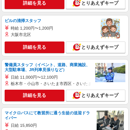
≪LOUNIE 新宿店≫ 東京都新宿区歌舞伎町1
詳細を見る
とりあえずキープ
丁目 サブナード2丁目 ■新宿(東京メトロ丸ノ内
線)B11口(約5分) ■西武新宿(西武新宿線)南口(約4
分) ■新宿三丁目(東京メトロ丸ノ内線)B9口(約6分)
詳細を見る
キープ
ビルの清掃スタッフ
時給 1,200円〜1,200円
正社員
大阪市北区
LILLIAN CARAT(リリアン カラット）ルミネエスト新宿店
未経験歓迎のアパレル販売スタッフ
詳細を見る
とりあえずキープ
未経験：月給243,800円〜400,000円 経験者
（店長候補）：月給300,000円〜 ※試用期間中は
270,000円〜 ★固定残業手当：30,800円（月給に
警備員スタッフ（イベント、道路、商業施設、
≪ルミネエスト新宿店≫ 東京都新宿区新宿3丁
含む） ※経験・能力考慮 ※固定残業時間は1ヶ月
大型駐車場、JR列車見張りなど）
目38-1ルミネエスト4F ■各線「新宿駅」より直結
あたり20時間、超過時は追加で残業手当支給 ※月
日給 11,000円〜12,100円
3万円まで交通費支給 ※試用期間（2〜3ヶ月）も
詳細を見る
キープ
栃木市・小山市・さいたま市西区・さいたま市岩槻区・久喜市・
同条件 【手当】固定残業手当／資格手当／店舗職
制手当／住宅手当（実家外かつ賃貸の場合のみ別
途支給）※試用期間明けから支給／特別手当 ※手
詳細を見る
とりあえずキープ
アルバイト
パート
当の種類はエリアにより異なります。詳細は面接
ASBee（アスビー）キッズ京王新宿店［1208］
時にお尋ねください。
靴・シューズショップの販売スタッフ
マイクロバスにて教習所に通う生徒の送迎ドラ
時給1,250円〜1,300円 試用期間中 時給1,240
イバー
円〜1,290円（試用期間2ヶ月） ※資格・経験によ
日給 15,850円
る
東京都新宿区西新宿1－1－4 京王新宿百貨店