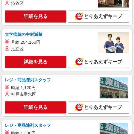
詳細を見る
渋谷区
キープ
詳細を見る
とりあえずキープ
アルバイト
パート
チャイハネ 西武新宿PePe店
エスニック・アジアン雑貨ショップでの販売ス
大学病院の中材滅菌
タッフ
月給 254,160円
時給1,226円〜 ※試用期間3ヶ月（同給与） ★
昇給有
足立区
チャイハネ 西武新宿PePe店 東京都新宿区歌
舞伎町1-30-1 西武新宿PePe6F
詳細を見る
とりあえずキープ
詳細を見る
キープ
レジ・商品陳列スタッフ
時給 1,120円
アルバイト
パート
BREEZE 京王新宿
神戸市垂水区
ベビー・子ども服販売スタッフ【フルタイム】
詳細を見る
とりあえずキープ
時給1,260円 試用期間あり（期間中も同時給）
交通費別途支給（月4万円まで） ＜月収例＞ 時給
1,260円×実働8時間勤務×月20日＝201,600円
東京都新宿区西新宿1-1-4 京王百貨店新宿
レジ・商品陳列スタッフ
店 7F
時給 1,300円