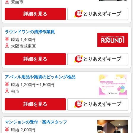
箕面市
詳細を見る
キープ
詳細を見る
とりあえずキープ
アルバイト
パート
ASBee（アスビー）キッズ京王新宿店［1208］
ラウンドワンの清掃作業員
靴・シューズショップの販売スタッフ
時給 1,400円
時給1,250円〜1,300円 試用期間中 時給1,240
大阪市城東区
円〜1,290円（試用期間2ヶ月） ※資格・経験によ
る
東京都新宿区西新宿1－1－4 京王新宿百貨店
詳細を見る
とりあえずキープ
詳細を見る
キープ
アパレル用品や雑貨のピッキング検品
時給 1,200円〜1,500円
アルバイト
パート
岩座 神楽坂店
柏市
販売スタッフ
詳細を見る
とりあえずキープ
時給1,226円〜 ※試用期間3ヶ月（同給与） ★
昇給有
岩座 神楽坂店 東京都新宿区神楽坂5-8 恵比
マンションの受付・案内スタッフ
寿亭ビル1階
時給 2,000円