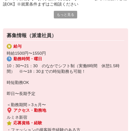
談OK】※就業条件まずはご相談ください
もっと見る
◎人気レディースアパレルブランドの販売スタッフさんを大募集！
【ブランド説明】
JOURNALSTANDARDL’ESSAGE（ジャーナルスタンダードレサー
募集情報（派遣社員）
ジュ）
基幹ブランド「JOURNALSTANDARD」から派生した自立した大人
給与
の女性向けハイクラスライン。
時給1500円〜1550円
「SMART＆RELAX」をキーワードに、マニッシュなカッコよさと
勤務時間・曜日
肩ひじ張らない女性らしさが共存するスタイルを提案。
10：30〜21：30 のなかでシフト制（実働8時間 休憩1.5時
【お仕事内容】
間） ※〜18：30までの時短勤務も可能！
店頭での接客販売をお願いいたします。
レジや商品のお包み、商品の在庫管理、社員様のサポート業務等。
時短勤務OK
【出勤時の服装】
即日〜長期予定
社割（40〜60％OFF）にて購入し着用いただきます。
※店内用サンプルがある場合はお貸出しいただけることもございま
＜勤務期間＞3ヵ月〜
す
アクセス・勤務地
少人数な職場
ルミネ新宿
応募資格・経験
・ファッションの接客販売経験のある方