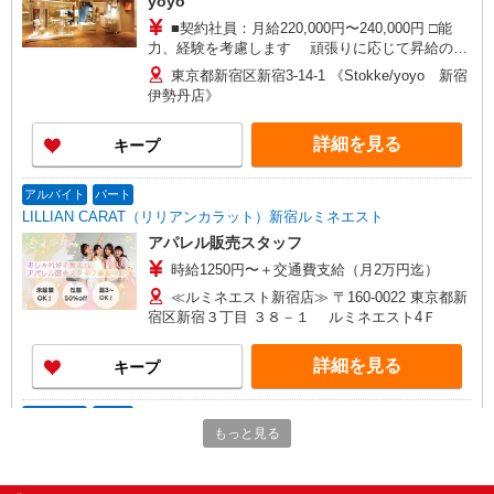
yoyo
■契約社員：月給220,000円〜240,000円 □能
力、経験を考慮します 頑張りに応じて昇給の可
能性あり □別途交通費全額支給 □役職任用時、各
東京都新宿区新宿3-14-1 《Stokke/yoyo 新宿
種手当あり □アルバイト・パートタイムスタッフ
伊勢丹店》
(時給1,230円〜1,400円)同時募集中！ ・1日あたり
実働7時間(別途休憩あり)×週4日から相談OK！
詳細を見る
キープ
アルバイト
パート
LILLIAN CARAT（リリアンカラット）新宿ルミネエスト
アパレル販売スタッフ
時給1250円〜＋交通費支給（月2万円迄）
≪ルミネエスト新宿店≫ 〒160-0022 東京都新
宿区新宿３丁目 ３８－１ ルミネエスト4Ｆ
詳細を見る
キープ
アルバイト
パート
もっと見る
Stola.（ストラ） 新宿サブナード店
アパレル販売スタッフ
時給1250円〜＋交通費支給（月2万円迄）