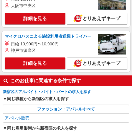
詳細を見る
大阪市中央区
キープ
詳細を見る
とりあえずキープ
アルバイト
パート
BREEZE 京王新宿
ベビー・子ども服販売スタッフ【1日5H・週3
マイクロバスによる施設利用者送迎ドライバー
日／学生歓迎】
日給 10,900円〜10,900円
時給1,260円 試用期間あり（期間中も同時給）
交通費別途支給（月4万円まで） ＜月収例＞ 時給
神戸市須磨区
1,260円×実働5時間勤務×月12日＝75,600円
東京都新宿区西新宿1-1-4 京王百貨店新宿
店 7F
詳細を見る
とりあえずキープ
詳細を見る
キープ
このお仕事に関連する条件で探す
新宿区のアルバイト・バイト・パートの求人を探す
同じ職種から新宿区の求人を探す
ファッション・アパレルすべて
アパレル販売
同じ雇用形態から新宿区の求人を探す