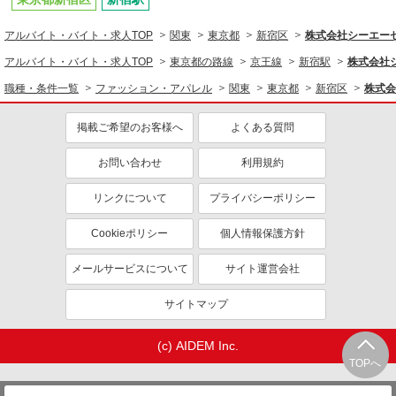
アルバイト・バイト・求人TOP
関東
東京都
新宿区
株式会社シーエーセー
アルバイト・バイト・求人TOP
東京都の路線
京王線
新宿駅
株式会社シ
職種・条件一覧
ファッション・アパレル
関東
東京都
新宿区
株式会
掲載ご希望のお客様へ
よくある質問
お問い合わせ
利用規約
リンクについて
プライバシーポリシー
Cookieポリシー
個人情報保護方針
メールサービスについて
サイト運営会社
サイトマップ
(c) AIDEM Inc.
TOPへ