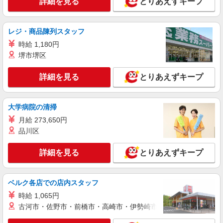
詳細を見る
とりあえずキープ
（店長候補）：月給300,000円〜 ※試用期間中は
270,000円〜 ★固定残業手当：30,800円（月給に
≪新宿店≫ 東京都新宿区歌舞伎町1丁目 靖国
含む） ※経験・能力考慮 ※固定残業時間は1ヶ月
通り下新宿サブナード地下街内412区画
あたり20時間、超過時は追加で残業手当支給 ※月
レジ・商品陳列スタッフ
3万円まで交通費支給 ※試用期間（2〜3ヶ月）も
時給 1,180円
詳細を見る
キープ
同条件 【手当】固定残業手当／資格手当／店舗職
堺市堺区
制手当／住宅手当（実家外かつ賃貸の場合のみ別
途支給）※試用期間明けから支給／特別手当 ※手
正社員
当の種類はエリアにより異なります。詳細は面接
詳細を見る
とりあえずキープ
Stola.（ストラ） 新宿サブナード店
時にお尋ねください。
未経験歓迎のアパレル販売スタッフ
未経験：月給243,800円〜400,000円 経験者
大学病院の清掃
（店長候補）：月給300,000円〜 ※試用期間中は
月給 273,650円
270,000円〜 ★固定残業手当：30,800円（月給に
≪新宿サブナード店≫ 東京都新宿区新宿3丁目
含む） ※経験・能力考慮 ※固定残業時間は1ヶ月
品川区
サブナード ■各線「新宿三丁目駅」より徒歩3分
あたり20時間、超過時は追加で残業手当支給 ※月
3万円まで交通費支給 ※試用期間（2〜3ヶ月）も
詳細を見る
とりあえずキープ
詳細を見る
キープ
同条件 【手当】固定残業手当／資格手当／店舗職
制手当／住宅手当（実家外かつ賃貸の場合のみ別
途支給）※試用期間明けから支給／特別手当 ※手
アルバイト
パート
ベルク各店での店内スタッフ
当の種類はエリアにより異なります。詳細は面接
LOUNIE（ルーニィ）新宿店
時にお尋ねください。 ＼入社３大特典キャンペー
時給 1,065円
アパレル販売スタッフ
ン実施中！／※詳細は備考欄にて
古河市・佐野市・前橋市・高崎市・伊勢崎市・太田市・館林市・
時給1250円〜＋交通費支給（月2万円迄）