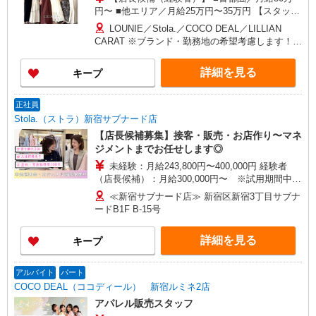
円〜 ■他エリア／月給25万円〜35万円 【スタッ
フ】 ■首都圏／月給24万3,800円〜40万円 ■大阪／
LOUNIE／Stola.／COCO DEAL／LILLIAN
月給23万3,500円〜35万円 ■京都、兵庫、愛知、岐
CARAT ※ブランド・勤務地の希望考慮します！※
阜、福岡／月給22万7,800円〜35万円 ■他エリア／
転勤なし 更に東京、神奈川、千葉、埼玉、北海
月給22万2,100円〜35万円 固定残業手当含む（1ヶ
道、宮城（仙台）、愛知、大阪、兵庫、京都、和
詳細を見る
キープ
月あたり20時間）※超過時は追加支給 首都圏エリ
歌山、岡山、広島、愛媛、福岡、長崎、宮崎、熊
ア：30,800円 大阪：29,500円 京都、兵庫、愛知、
本などの各店舗で募集しています。 【COCO
岐阜、福岡：28,800円 他：28,100円 ※経験・能力
DEAL】 札幌PARCO店 ルミネ新宿LUMINE2店／
正社員
考慮 ※試用期間3ヶ月も同条件（首都圏：店長候
ルミネ池袋店／ルミネ横浜／ルミネ大宮店／ルミ
Stola.（ストラ）新宿サブナード店
補は月給27万円〜）
ネ有楽町店 ルミネ立川店／ルミネ町田店／池袋
【店長候補募集】接客・販売・お店作り〜マネ
PARCO店／東京スカイツリータウン・ソラマチ店
ジメントまでお任せします◎
イクスピアリ店／イオンレイクタウン店／ジョイ
未経験：月給243,800円〜400,000円 経験者
ナス店／テラスモール湘南店 タカシマヤ ゲートタ
（店長候補）：月給300,000円〜 ※試用期間中は
ワーモール店／イオン大高SC店 なんばCITY店／
270,000円〜 ★固定残業手当：30,800円（月給に
天王寺MIO店／阪神梅田本店／京都ポルタ店／阪
≪新宿サブナード店≫ 新宿区新宿3丁目サブナ
含む） ※経験・能力考慮 ※固定残業時間は1ヶ月
急西宮ガーデンズ店 ルクアイーレ大阪店／岡山一
ードB1F B-15号
あたり20時間、超過時は追加で残業手当支給 ※月
番街店／ミナモア広島店／博多阪急店／天神ソラ
3万円まで交通費支給 ※試用期間（2〜3ヶ月）も
リアプラザ店 ▽他、詳しくは備考をご参照くださ
詳細を見る
キープ
同条件 【手当】固定残業手当／資格手当／店舗職
い。
制手当／住宅手当（実家外かつ賃貸の場合のみ別
途支給）※試用期間明けから支給／特別手当 ※手
アルバイト
パート
当の種類はエリアにより異なります。詳細は面接
COCO DEAL（ココディール） 新宿ルミネ2店
時にお尋ねください。
アパレル販売スタッフ