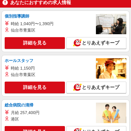
あなたにおすすめの求人情報
≪Stola.新宿サブナード店≫ 新宿区新宿3丁目
サブナード ■JR「新宿駅」東口 直結、西武新宿
個別指導講師
線「西武新宿駅」徒歩5分、東京メトロ副都心線
「新宿三丁目駅」徒歩5分
時給 1,040円〜1,390円
詳細を見る
キープ
仙台市青葉区
正社員
詳細を見る
とりあえずキープ
LOUNIE（ルーニィ） 新宿サブナード店
未経験歓迎のアパレル販売スタッフ
未経験：月給243,800円〜400,000円 経験者
ホールスタッフ
（店長候補）：月給300,000円〜 ※試用期間中は
時給 1,150円
270,000円〜 ★固定残業手当：30,800円（月給に
≪新宿サブナード店≫ 東京都新宿区歌舞伎町1
含む） ※経験・能力考慮 ※固定残業時間は1ヶ月
仙台市青葉区
丁目サブナード2丁目 ■各線「新宿駅」より徒歩3
あたり20時間、超過時は追加で残業手当支給 ※月
分
3万円まで交通費支給 ※試用期間（2〜3ヶ月）も
詳細を見る
とりあえずキープ
詳細を見る
キープ
同条件 【手当】固定残業手当／資格手当／店舗職
制手当／住宅手当（実家外かつ賃貸の場合のみ別
途支給）※試用期間明けから支給／特別手当 ※手
正社員
総合病院の清掃
当の種類はエリアにより異なります。詳細は面接
LOUNIE（ルーニィ）新宿店
時にお尋ねください。 ＼入社３大特典キャンペー
月給 257,400円
【店長候補募集】接客・販売・お店作り〜マネ
ン実施中！／※詳細は備考欄にて
港区
ジメントまでお任せします◎
未経験：月給243,800円〜400,000円 経験者