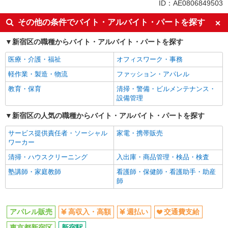
同じ特徴から新宿駅の求人を探す
ID：AE0806849503
高収入・高額
週払い
その他の条件でバイト・アルバイト・パートを探す
交通費支給
新宿区の職種からバイト・アルバイト・パートを探す
同じ職種から求人を探す
医療・介護・福祉
オフィスワーク・事務
ファッション・アパレル
軽作業・製造・物流
ファッション・アパレル
アパレル販売
教育・保育
清掃・警備・ビルメンテナンス・
設備管理
同じ特徴から求人を探す
新宿区の人気の職種からバイト・アルバイト・パートを探す
交通費支給
サービス提供責任者・ソーシャル
家電・携帯販売
ワーカー
清掃・ハウスクリーニング
入出庫・商品管理・検品・検査
塾講師・家庭教師
看護師・保健師・看護助手・助産
師
アパレル販売
高収入・高額
週払い
交通費支給
東京都新宿区
新宿駅