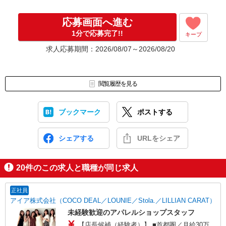
応募画面へ進む
1分で応募完了!!
キープ
求人応募期間：2026/08/07～2026/08/20
閲覧履歴を見る
ブックマーク
ポストする
シェアする
URLをシェア
20
件のこの求人と職種が同じ求人
正社員
アイア株式会社（COCO DEAL／LOUNIE／Stola.／LILLIAN CARAT）
未経験歓迎のアパレルショップスタッフ
【店長候補（経験者）】 ■首都圏／月給30万