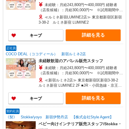
未経験：月給243,800円〜400,000円 経験者
（店長候補）：月給300,000円〜 ※試用期間中は
270,000円〜 ★固定残業手当：30,800円（月給に
≪ルミネ新宿LUMINE2店≫ 東京都新宿区新宿
含む） ※経験・能力考慮 ※固定残業時間は1ヶ月
3-38-2 ルミネ新宿 LUMINE2
あたり20時間、超過時は追加で残業手当支給 ※月
3万円まで交通費支給 ※試用期間（2〜3ヶ月）も
詳細を見る
キープ
同条件 【手当】固定残業手当／資格手当／店舗職
制手当／住宅手当（実家外かつ賃貸の場合のみ別
途支給）※試用期間明けから支給／特別手当 ※手
正社員
当の種類はエリアにより異なります。詳細は面接
COCO DEAL（ココディール） 新宿ルミネ2店
時にお尋ねください。
未経験歓迎のアパレル販売スタッフ
未経験：月給243,800円〜400,000円 経験者
（店長候補）：月給300,000円〜 ※試用期間中は
270,000円〜 ★固定残業手当：30,800円（月給に
≪新宿ルミネ2店≫ 東京都新宿区新宿3-38-2
含む） ※経験・能力考慮 ※固定残業時間は1ヶ月
ルミネ新宿 LUMINE2 2F ■JR・小田急線・京王線
あたり20時間、超過時は追加で残業手当支給 ※月
「新宿駅」南口より徒歩1分
3万円まで交通費支給 ※試用期間（2〜3ヶ月）も
詳細を見る
キープ
同条件 【手当】固定残業手当／資格手当／店舗職
制手当／住宅手当（実家外かつ賃貸の場合のみ別
途支給）※試用期間明けから支給／特別手当 ※手
契約社員
当の種類はエリアにより異なります。詳細は面接
《契》 Stokke/yoyo 新宿伊勢丹店 【株式会社Style Agent】
時にお尋ねください。
ベビー向けインテリア販売スタッフ/Stokke・