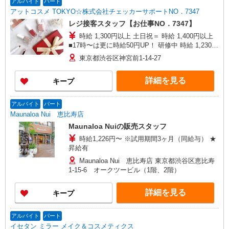
アルバイト
パート
アットコスメ TOKYO☆株式会社チェッカーサポートNO．7347
レジ接客スタッフ【お仕事NO．7347】
時給 1,300円以上 土日祝＝ 時給 1,400円以上
■17時〜は更に時給50円UP！ 研修中 時給 1,230円
(研修期間 40 時間 )
東京都渋谷区神宮前1-14-27
詳細を見る
キープ
アルバイト
パート
Maunaloa Nui 恵比寿店
Maunaloa Nuiの販売スタッフ
時給1,226円〜 ※試用期間3ヶ月（同給与） ★
昇給有
Maunaloa Nui 恵比寿店 東京都渋谷区恵比寿
1-15-6 オークツービル（1階、2階）
詳細を見る
キープ
アルバイト
パート
イセタン ミラー メイク＆コスメティクス