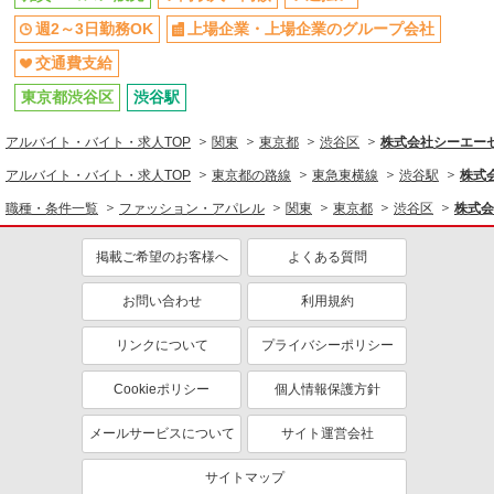
週2～3日勤務OK
上場企業・上場企業のグループ会社
交通費支給
東京都渋谷区
渋谷駅
アルバイト・バイト・求人TOP
関東
東京都
渋谷区
株式会社シーエーセー
アルバイト・バイト・求人TOP
東京都の路線
東急東横線
渋谷駅
株式会
職種・条件一覧
ファッション・アパレル
関東
東京都
渋谷区
株式会
掲載ご希望のお客様へ
よくある質問
お問い合わせ
利用規約
リンクについて
プライバシーポリシー
Cookieポリシー
個人情報保護方針
メールサービスについて
サイト運営会社
サイトマップ