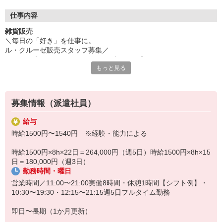
フランス生まれの人気キッチンウェアブランド「ル・クルーゼ」
で販売スタッフ募集。
仕事内容
勤務地は渋谷ヒカリエ。
雑貨販売
カラフルな鍋や食器を通して、お客様の暮らしを豊かにするご提
＼毎日の「好き」を仕事に。
案ができるお仕事です。
ル・クルーゼ販売スタッフ募集／
接客販売を中心に、レジ、ラッピング、商品管理など幅広くお任
フランス生まれのキッチンウェアブランド「ル・クルーゼ」で、
せします。
もっと見る
お客様の暮らしに彩りを添えるお仕事です。
入店後は実際に商品をレンタルして使うこともできるため、
お任せするのは、
使い心地や魅力を自分の言葉で伝えられる環境。
・キッチン雑貨・食器の接客販売
百貨店経験や物販販売経験を活かしながら、長く活躍できる職場
・レジ業務
です。ル・クルーゼ渋谷ヒカリエ店で販売スタッフ募集。
募集情報（派遣社員）
・ラッピング対応
接客販売やラッピング、商品管理などをお任せします。
・品出し、検品
商品レンタル制度があり、実際に使った感想を接客に活かせる環
給与
・商品管理
境。
時給1500円〜1540円 ※経験・能力による
・PC入力などの付帯業務
制服貸与あり、長期で安定して働けます。
ル・クルーゼの魅力は、料理を楽しむ時間や食卓を豊かにしてくれ
時給1500円×8h×22日＝264,000円（週5日）時給1500円×8h×15
ること。
日＝180,000円（週3日）
「新生活を始める方」
勤務時間・曜日
「結婚祝いを探している方」
「料理やホームパーティーが好きな方」
営業時間／11:00〜21:00実働8時間・休憩1時間【シフト例】・
など、さまざまなお客様の想いに寄り添いながら、一人ひとりに合
10:30〜19:30・12:15〜21:15週5日フルタイム勤務
ったアイテムをご提案します。
入店後は商品をレンタルして実際に使用できる制度もあり、
即日〜長期（1か月更新）
使い心地や魅力を自分の言葉でお伝えできる環境です。