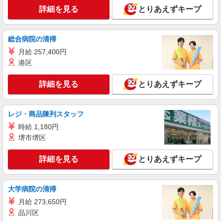
ランブルスクエア
詳細を見る
とりあえずキープ
詳細を見る
キープ
総合病院の清掃
アルバイト
パート
月給 257,400円
ドラスティック ザ バゲージ
港区
販売スタッフ
［アルバイト・パート］時給1,300円〜 ※経
詳細を見る
とりあえずキープ
験・能力により優遇します。 ※試用期間（1ヶ月
間）：同条件
アトレ恵比寿： 東京都渋谷区恵比寿南1-5-5
レジ・商品陳列スタッフ
詳細を見る
キープ
時給 1,180円
堺市堺区
正社員
契約社員
アガット
詳細を見る
とりあえずキープ
ジュエリー販売スタッフ
［契約社員］月給200,000円〜 ［正社員］月給
大学病院の清掃
210,000円〜 ※経験・能力により優遇します。 ※
諸手当：通勤交通費支給、時間外勤務手当、深夜
月給 273,650円
アトレ恵比寿： 東京都渋谷区恵比寿南1-5-5
勤務手当、着替手当（勤務状況に応じて支給）
品川区