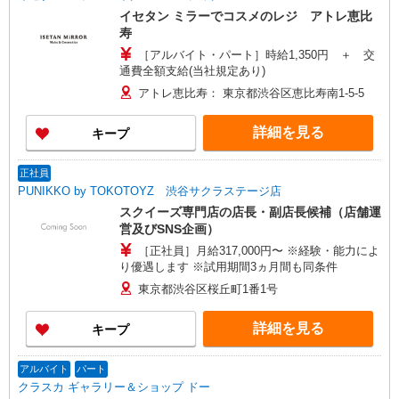
イセタン ミラーでコスメのレジ アトレ恵比
寿
［アルバイト・パート］時給1,350円 ＋ 交
通費全額支給(当社規定あり)
アトレ恵比寿： 東京都渋谷区恵比寿南1-5-5
詳細を見る
キープ
正社員
PUNIKKO by TOKOTOYZ 渋谷サクラステージ店
スクイーズ専門店の店長・副店長候補（店舗運
営及びSNS企画）
［正社員］月給317,000円〜 ※経験・能力によ
り優遇します ※試用期間3ヵ月間も同条件
東京都渋谷区桜丘町1番1号
詳細を見る
キープ
アルバイト
パート
クラスカ ギャラリー＆ショップ ドー