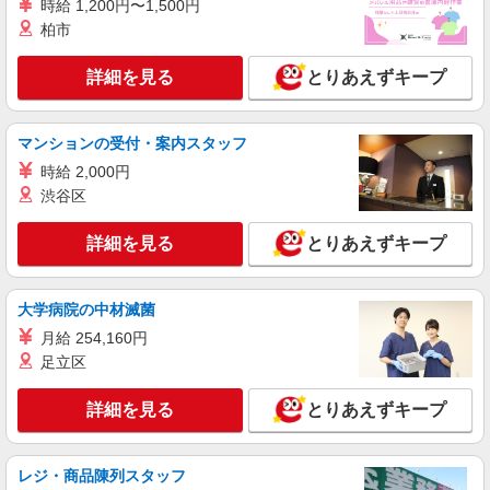
時給 1,200円〜1,500円
柏市
アルバイト
パート
シャン・ド・エルブ
詳細を見る
とりあえずキープ
コスメ・ファッション雑貨の販売スタッフ
［アルバイト］ 〔１〕時給1,315円〜1,375
円 ※1日7時間〜勤務の方 〔２〕時給1,275円
マンションの受付・案内スタッフ
※1日5時間〜勤務の方、学生の方（高校生不可）
アトレ恵比寿： 東京都渋谷区恵比寿南1-5-5 ア
◎交通費全額支給◎
時給 2,000円
トレ恵比寿西館： 東京都渋谷区恵比寿南1-6-1
渋谷区
詳細を見る
キープ
詳細を見る
とりあえずキープ
正社員
SHOLAYERED 東急プラザ原宿「ハラカド」店
大学病院の中材滅菌
販売スタッフ
月給 254,160円
［正社員］月給300,000円 ※試用期間（3か月
足立区
間）：時給1,500円
東京都渋谷区神宮前六丁目31番21号 東急プ
詳細を見る
とりあえずキープ
ラザ原宿 ハラカド
詳細を見る
キープ
レジ・商品陳列スタッフ