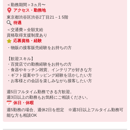
渋谷ヒカリエで、暮らしを彩るアイテムに囲まれながら接客を楽し
＜勤務期間＞3ヵ月〜
みませんか？
アクセス・勤務地
少人数な職場
東京都渋谷区渋谷2丁目21－1 5階
待遇
＜交通費＞全額支給
資格取得支援制度あり
応募資格・経験
・物販の接客販売経験をお持ちの方
【歓迎スキル】
・百貨店での勤務経験をお持ちの方
・食器やキッチン雑貨、インテリアが好きな方
・ギフト提案やラッピング経験を活かしたい方
・お客様との会話を楽しみながら接客したい方
週5日フルタイム勤務できる方歓迎。
週3日以上の勤務もお気軽にご相談ください。
休日・休暇
週5勤務の場合、週休2日を想定 ※週3日以上フルタイム勤務可
能な方も相談OK