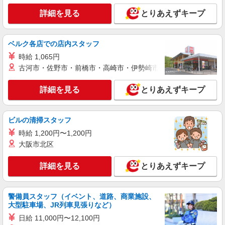
詳細を見る
キープ
詳細を見る
とりあえずキープ
アルバイト
パート
BILAN原宿本店 東急プラザ原宿「ハラカド」店
ベルク各店での店内スタッフ
販売スタッフ
時給 1,065円
［アルバイト］時給1,500円（試用期間中も同
古河市・佐野市・前橋市・高崎市・伊勢崎市・太田市・館林市・
様）
東京都渋谷区神宮前六丁目31番21号 東急プ
詳細を見る
とりあえずキープ
ラザ原宿 ハラカド
詳細を見る
キープ
ビルの清掃スタッフ
時給 1,200円〜1,200円
アルバイト
パート
契約社員
大阪市北区
エンハーブ
販売スタッフ
詳細を見る
とりあえずキープ
［契約社員］月給217,000円〜 ［アルバイト・
パート］時給1,260円以上 ※契約社員は月給制、
アルバイト・パートは時給制です。
アトレ恵比寿： 東京都渋谷区恵比寿南1-5-5
警備員スタッフ（イベント、道路、商業施設、
大型駐車場、JR列車見張りなど）
詳細を見る
キープ
日給 11,000円〜12,100円