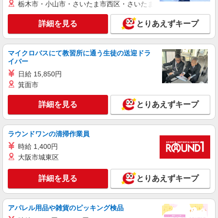
栃木市・小山市・さいたま市西区・さいたま市岩槻区・久喜市・
アルバイト
ONE PIECE MUGIWARA STORE HARAJUKU 東急プラザ原宿「ハ
詳細を見る
とりあえずキープ
ラカド」店
販売スタッフ
マイクロバスにて教習所に通う生徒の送迎ドラ
［アルバイト］時給1,230円〜（昇給制度あ
イバー
り）
日給 15,850円
東京都渋谷区神宮前六丁目31番21号 東急プ
ラザ原宿 ハラカド ONE PIECE MUGIWARA
箕面市
STORE HARAJUKU
詳細を見る
詳細を見る
とりあえずキープ
キープ
契約社員
ラウンドワンの清掃作業員
YUBUNE 東急プラザ原宿「ハラカド」店
時給 1,400円
化粧品の接客販売、企画スタッフ
大阪市城東区
［契約社員］月給220,000円 ※経験・能力によ
り優遇します。
詳細を見る
とりあえずキープ
東京都渋谷区神宮前六丁目31番21号 東急プ
ラザ原宿 ハラカド
アパレル用品や雑貨のピッキング検品
詳細を見る
キープ