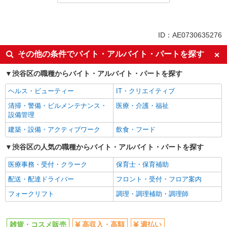
派遣社員
同じ特徴から渋谷駅の求人を探す
ID：AE0730635276
高収入・高額
週払い
その他の条件でバイト・アルバイト・パートを探す
週2～3日勤務OK
上場企業・上場企業のグループ会
渋谷区の職種からバイト・アルバイト・パートを探す
社
交通費支給
ヘルス・ビューティー
IT・クリエイティブ
同じ職種から求人を探す
清掃・警備・ビルメンテナンス・
医療・介護・福祉
設備管理
ファッション・アパレル
建築・設備・アクティブワーク
飲食・フード
雑貨・コスメ販売
渋谷区の人気の職種からバイト・アルバイト・パートを探す
同じ特徴から求人を探す
医療事務・受付・クラーク
保育士・保育補助
週2～3日勤務OK
上場企業・上場企業のグループ会
配送・配達ドライバー
フロント・受付・フロア案内
社
フォークリフト
調理・調理補助・調理師
交通費支給
雑貨・コスメ販売
高収入・高額
週払い