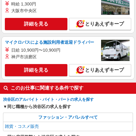
時給 1,300円
アルバイト
パート
大阪市中央区
フォーシーズンズアート ハートダンス
アクセサリー販売スタッフ
詳細を見る
とりあえずキープ
［アルバイト・パート］ フルタイム：時給
1,450円 ／短時間：時給1,240円（経験、スキルに
より考慮） ※フルタイム勤務の方は、試用期間1
アトレ恵比寿： 東京都渋谷区恵比寿南1-5-5
マイクロバスによる施設利用者送迎ドライバー
ヶ月は時給1,440円です。 ※交通費別途支給
日給 10,900円〜10,900円
詳細を見る
キープ
神戸市須磨区
派遣社員
詳細を見る
とりあえずキープ
株式会社iDA（16172796）
フレグランス販売
このお仕事に関連する条件で探す
時給1500円〜1600円 経験によりアップします
【月収例】252,000円=1600円×7.5h×21日※スキ
ル・カレンダーによる
渋谷区のアルバイト・バイト・パートの求人を探す
東京都渋谷区 渋谷駅から徒歩5分
同じ職種から渋谷区の求人を探す
詳細を見る
キープ
ファッション・アパレルすべて
雑貨・コスメ販売