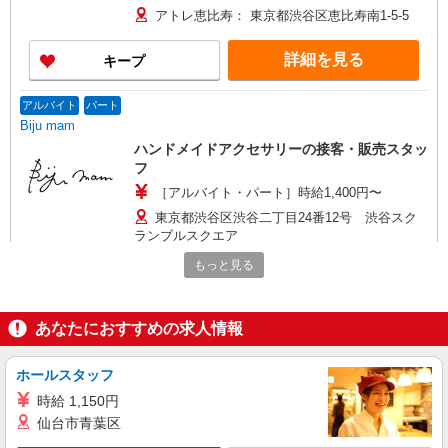
（1年以上勤務者）、決算賞与年1回 ※当社規程
アトレ恵比寿： 東京都渋谷区恵比寿南1-5-5
による 【キャリアプラン】 働き甲斐を感じる環境
の実現のため、明確なキャリアプラン制度をご用
詳細を見る
キープ
意。各職位毎に求める役割・責務などを細かく設
定。年に1回行う人事面談では、制度に基づいた適
正な評価・給与をスタッフに還元しています。 ・
アルバイト
パート
アトレ恵比寿ショップのスタッフの場合 パートナ
Biju mam
ー3級 月給236,000円 パートナー2級 月給
ハンドメイドアクセサリーの接客・販売スタッ
250,000円 パートナー1級 月給264,000円 ※入社
フ
時はパートナー3級からスタート
［アルバイト・パート］時給1,400円〜
東京都渋谷区渋谷二丁目24番12号 渋谷スク
ランブルスクエア
もっと見る
詳細を見る
キープ
正社員
あなたにおすすめの求人情報
THE SHOP
販売スタッフ
ホールスタッフ
［正社員］月給221,760円 ※試用期間3ヶ月は
時給 1,150円
時給1,230円
仙台市青葉区
東京都渋谷区渋谷二丁目24番12号 渋谷スク