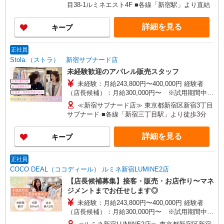
含む） ※経験・能力考慮 ※固定残業時間は1ヶ月
目38-1ルミネエスト4F ■各線「新宿駅」より直結
あたり20時間、超過時は追加で残業手当支給 ※月
3万円まで交通費支給 ※試用期間（2〜3ヶ月）も
詳細を見る
キープ
同条件 【手当】固定残業手当／資格手当／店舗職
制手当／住宅手当（実家外かつ賃貸の場合のみ別
途支給）※試用期間明けから支給／特別手当 ※手
正社員
当の種類はエリアにより異なります。詳細は面接
Stola.（ストラ） 新宿サブナード店
時にお尋ねください。
未経験歓迎のアパレル販売スタッフ
未経験：月給243,800円〜400,000円 経験者
（店長候補）：月給300,000円〜 ※試用期間中は
270,000円〜 ★固定残業手当：30,800円（月給に
≪新宿サブナード店≫ 東京都新宿区新宿3丁目
含む） ※経験・能力考慮 ※固定残業時間は1ヶ月
サブナード ■各線「新宿三丁目駅」より徒歩3分
あたり20時間、超過時は追加で残業手当支給 ※月
3万円まで交通費支給 ※試用期間（2〜3ヶ月）も
詳細を見る
キープ
同条件 【手当】固定残業手当／資格手当／店舗職
制手当／住宅手当（実家外かつ賃貸の場合のみ別
途支給）※試用期間明けから支給／特別手当 ※手
正社員
当の種類はエリアにより異なります。詳細は面接
COCO DEAL（ココディール） ルミネ新宿LUMINE2店
時にお尋ねください。 ＼入社３大特典キャンペー
【店長候補募集】接客・販売・お店作り〜マネ
ン実施中！／※詳細は備考欄にて
ジメントまでお任せします◎
未経験：月給243,800円〜400,000円 経験者
（店長候補）：月給300,000円〜 ※試用期間中は
270,000円〜 ★固定残業手当：30,800円（月給に