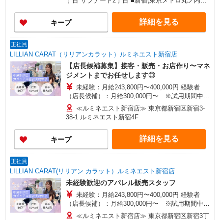
丁目 サブナード2丁目 ■新宿(東京メトロ丸ノ内
線)B11口(約5分) ■西武新宿(西武新宿線)南口(約4
分) ■新宿三丁目(東京メトロ丸ノ内線)B9口(約6分)
詳細を見る
キープ
正社員
LILLIAN CARAT（リリアンカラット）ルミネエスト新宿店
【店長候補募集】接客・販売・お店作り〜マネ
ジメントまでお任せします◎
未経験：月給243,800円〜400,000円 経験者
（店長候補）：月給300,000円〜 ※試用期間中は
270,000円〜 ★固定残業手当：30,800円（月給に
≪ルミネエスト新宿店≫ 東京都新宿区新宿3-
含む） ※経験・能力考慮 ※固定残業時間は1ヶ月
38-1 ルミネエスト新宿4F
あたり20時間、超過時は追加で残業手当支給 ※月
3万円まで交通費支給 ※試用期間（2〜3ヶ月）も
詳細を見る
キープ
同条件 【手当】固定残業手当／資格手当／店舗職
制手当／住宅手当（実家外かつ賃貸の場合のみ別
途支給）※試用期間明けから支給／特別手当 ※手
正社員
当の種類はエリアにより異なります。詳細は面接
LILLIAN CARAT(リリアン カラット）ルミネエスト新宿店
時にお尋ねください。
未経験歓迎のアパレル販売スタッフ
未経験：月給243,800円〜400,000円 経験者
（店長候補）：月給300,000円〜 ※試用期間中は
270,000円〜 ★固定残業手当：30,800円（月給に
≪ルミネエスト新宿店≫ 東京都新宿区新宿3丁