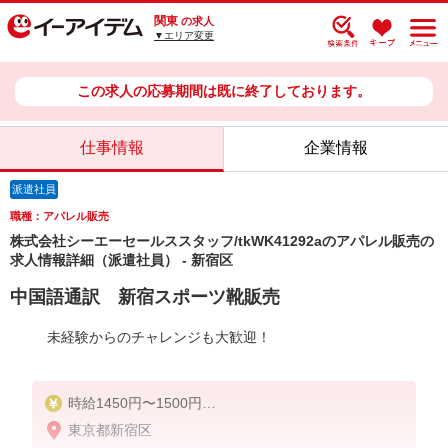
関東
の求人
▼エリア変更
この求人の応募期間は既に終了しております。
仕事情報
企業情報
派遣社員
職種：アパレル販売
株式会社シーエーセールススタッフ/tkWK41292aのアパレル販売の
求人情報詳細（派遣社員） - 新宿区
中国語通訳 新宿スポーツ靴販売
未経験からのチャレンジも大歓迎！
時給1450円〜1500円
東京都新宿区
時給1,500円×実働7.5時間×22日＝247,500円＋残業