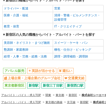
新宿区の職種からバイト・アルバイト・パートを探す
通り下新宿サブナード地下街内412区画
あたり20時間、超過時は追加で残業手当支給 ※月
上場企業・上場企業のグループ会
交通費支給
3万円まで交通費支給 ※試用期間（2〜3ヶ月）も
ドライバー・配達
営業
社
詳細を見る
キープ
同条件 【手当】固定残業手当／資格手当／店舗職
医療・介護・福祉
清掃・警備・ビルメンテナンス・
制手当／住宅手当（実家外かつ賃貸の場合のみ別
同じ職種から求人を探す
設備管理
途支給）※試用期間明けから支給／特別手当 ※手
アルバイト
パート
当の種類はエリアにより異なります。詳細は面接
ファッション・アパレル
COCO DEAL（ココディール） 新宿ルミネ2店
教育・保育
IT・クリエイティブ
時にお尋ねください。
アパレル販売スタッフ
アパレル販売
新宿区の人気の職種からバイト・アルバイト・パートを探す
時給1250円〜＋交通費支給（月2万円迄）
同じ特徴から求人を探す
美容師・ネイリスト・まつげ施術
スイーツ・ケーキ・パン
≪新宿ルミネ2店≫ 東京都新宿区新宿3-38-2
ルミネ新宿 LUMINE2 2F ■JR・小田急線・京王線
英語が活かせる
上場企業・上場企業のグループ会
塾講師・家庭教師
梱包・仕分け・ピッキング
「新宿駅」南口より徒歩1分
社
経理・人事・労務・総務・法務
調理・調理補助・調理師
詳細を見る
キープ
交通費支給
契約社員
アパレル販売
英語が活かせる
週払い
《契》 Stokke/yoyo 新宿伊勢丹店 【株式会社Style Agent】
上場企業・上場企業のグループ会社
交通費支給
ベビー向けインテリア販売スタッフ/Stokke・
yoyo
東京都新宿区
新宿駅
新宿三丁目駅
新宿西口駅
■契約社員：月給220,000円〜240,000円 □能
力、経験を考慮します 頑張りに応じて昇給の可
アルバイト・バイト・求人TOP
関東
東京都
新宿区
株式会社シーエーセ
能性あり □別途交通費全額支給 □役職任用時、各
東京都新宿区新宿3-14-1 《Stokke/yoyo 新宿
アルバイト・バイト・求人TOP
種手当あり □アルバイト・パートタイムスタッフ
東京都の路線
京王線
新宿駅
株式会社シ
伊勢丹店》