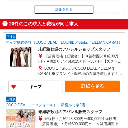
代（時給×1.25倍。1分単位。）/ 1日11,250円 ※
時給設定は経験、シフト希望により異なります。
詳細を見る
ID：AE0716154145
20
件のこの求人と職種が同じ求人
掲載期間終了
正社員
アイア株式会社（COCO DEAL／LOUNIE／Stola.／LILLIAN CARAT）
未経験歓迎のアパレルショップスタッフ
【店長候補（経験者）】 ■首都圏／月給30万
円〜 ■他エリア／月給25万円〜35万円 【スタッ
フ】 ■首都圏／月給24万3,800円〜40万円 ■大阪／
LOUNIE／Stola.／COCO DEAL／LILLIAN
月給23万3,500円〜35万円 ■京都、兵庫、愛知、岐
CARAT ※ブランド・勤務地の希望考慮します！※
阜、福岡／月給22万7,800円〜35万円 ■他エリア／
転勤なし 更に東京、神奈川、千葉、埼玉、北海
月給22万2,100円〜35万円 固定残業手当含む（1ヶ
道、宮城（仙台）、愛知、大阪、兵庫、京都、和
詳細を見る
キープ
月あたり20時間）※超過時は追加支給 首都圏エリ
歌山、岡山、広島、愛媛、福岡、長崎、宮崎、熊
ア：30,800円 大阪：29,500円 京都、兵庫、愛知、
本などの各店舗で募集しています。 【COCO
岐阜、福岡：28,800円 他：28,100円 ※経験・能力
DEAL】 札幌PARCO店 ルミネ新宿LUMINE2店／
正社員
考慮 ※試用期間3ヶ月も同条件（首都圏：店長候
ルミネ池袋店／ルミネ横浜／ルミネ大宮店／ルミ
COCO DEAL（ココディール） 新宿ルミネ2店
補は月給27万円〜）
ネ有楽町店 ルミネ立川店／ルミネ町田店／池袋
未経験歓迎のアパレル販売スタッフ
PARCO店／東京スカイツリータウン・ソラマチ店
未経験：月給243,800円〜400,000円 経験者
イクスピアリ店／イオンレイクタウン店／ジョイ
（店長候補）：月給300,000円〜 ※試用期間中は
ナス店／テラスモール湘南店 タカシマヤ ゲートタ