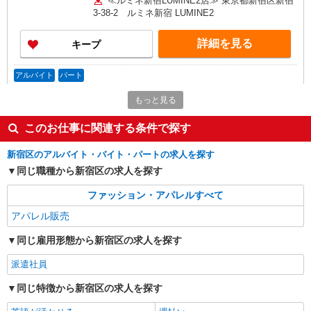
≪ルミネ新宿LUMINE2店≫ 東京都新宿区新宿
含む） ※経験・能力考慮 ※固定残業時間は1ヶ月
3-38-2 ルミネ新宿 LUMINE2
あたり20時間、超過時は追加で残業手当支給 ※月
3万円まで交通費支給 ※試用期間（2〜3ヶ月）も
詳細を見る
キープ
同条件 【手当】固定残業手当／資格手当／店舗職
制手当／住宅手当（実家外かつ賃貸の場合のみ別
途支給）※試用期間明けから支給／特別手当 ※手
アルバイト
パート
当の種類はエリアにより異なります。詳細は面接
Stola.（ストラ） 新宿サブナード店
時にお尋ねください。
もっと見る
アパレル販売スタッフ
時給1250円〜＋交通費支給（月2万円迄）
このお仕事に関連する条件で探す
≪Stola.新宿サブナード店≫ 新宿区新宿3丁目
サブナード ■JR「新宿駅」東口 直結、西武新宿
新宿区のアルバイト・バイト・パートの求人を探す
線「西武新宿駅」徒歩5分、東京メトロ副都心線
同じ職種から新宿区の求人を探す
「新宿三丁目駅」徒歩5分
詳細を見る
キープ
ファッション・アパレルすべて
アパレル販売
アルバイト
パート
LILLIAN CARAT（リリアンカラット）新宿ルミネエスト
同じ雇用形態から新宿区の求人を探す
アパレル販売スタッフ
時給1250円〜＋交通費支給（月2万円迄）
派遣社員
≪ルミネエスト新宿店≫ 〒160-0022 東京都新
同じ特徴から新宿区の求人を探す
宿区新宿３丁目 ３８－１ ルミネエスト4Ｆ