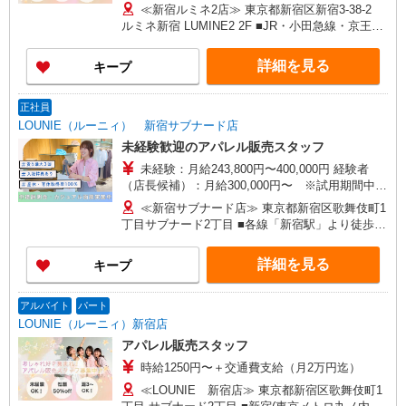
270,000円〜 ★固定残業手当：30,800円（月給に
ワーモール店／イオン大高SC店 なんばCITY店／
≪新宿ルミネ2店≫ 東京都新宿区新宿3-38-2
含む） ※経験・能力考慮 ※固定残業時間は1ヶ月
天王寺MIO店／阪神梅田本店／京都ポルタ店／阪
ルミネ新宿 LUMINE2 2F ■JR・小田急線・京王線
あたり20時間、超過時は追加で残業手当支給 ※月
急西宮ガーデンズ店 ルクアイーレ大阪店／岡山一
「新宿駅」南口より徒歩1分
3万円まで交通費支給 ※試用期間（2〜3ヶ月）も
番街店／ミナモア広島店／博多阪急店／天神ソラ
詳細を見る
キープ
同条件 【手当】固定残業手当／資格手当／店舗職
リアプラザ店 ▽他、詳しくは備考をご参照くださ
制手当／住宅手当（実家外かつ賃貸の場合のみ別
い。
途支給）※試用期間明けから支給／特別手当 ※手
正社員
当の種類はエリアにより異なります。詳細は面接
LOUNIE（ルーニィ） 新宿サブナード店
時にお尋ねください。
未経験歓迎のアパレル販売スタッフ
未経験：月給243,800円〜400,000円 経験者
（店長候補）：月給300,000円〜 ※試用期間中は
270,000円〜 ★固定残業手当：30,800円（月給に
≪新宿サブナード店≫ 東京都新宿区歌舞伎町1
含む） ※経験・能力考慮 ※固定残業時間は1ヶ月
丁目サブナード2丁目 ■各線「新宿駅」より徒歩3
あたり20時間、超過時は追加で残業手当支給 ※月
分
3万円まで交通費支給 ※試用期間（2〜3ヶ月）も
詳細を見る
キープ
同条件 【手当】固定残業手当／資格手当／店舗職
制手当／住宅手当（実家外かつ賃貸の場合のみ別
途支給）※試用期間明けから支給／特別手当 ※手
アルバイト
パート
当の種類はエリアにより異なります。詳細は面接
LOUNIE（ルーニィ）新宿店
時にお尋ねください。 ＼入社３大特典キャンペー
アパレル販売スタッフ
ン実施中！／※詳細は備考欄にて
時給1250円〜＋交通費支給（月2万円迄）
≪LOUNIE 新宿店≫ 東京都新宿区歌舞伎町1