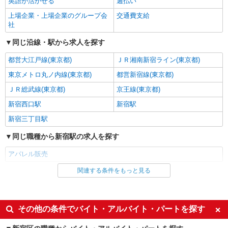
英語が活かせる
週払い
詳細を見る
キープ
上場企業・上場企業のグループ会
交通費支給
社
正社員
Stola.（ストラ）新宿サブナード店
同じ沿線・駅から求人を探す
【店長候補募集】接客・販売・お店作り〜マネ
都営大江戸線(東京都)
ＪＲ湘南新宿ライン(東京都)
ジメントまでお任せします◎
東京メトロ丸ノ内線(東京都)
都営新宿線(東京都)
未経験：月給243,800円〜400,000円 経験者
（店長候補）：月給300,000円〜 ※試用期間中は
ＪＲ総武線(東京都)
京王線(東京都)
270,000円〜 ★固定残業手当：30,800円（月給に
≪新宿サブナード店≫ 新宿区新宿3丁目サブナ
含む） ※経験・能力考慮 ※固定残業時間は1ヶ月
新宿西口駅
新宿駅
ードB1F B-15号
あたり20時間、超過時は追加で残業手当支給 ※月
新宿三丁目駅
3万円まで交通費支給 ※試用期間（2〜3ヶ月）も
詳細を見る
キープ
同条件 【手当】固定残業手当／資格手当／店舗職
同じ職種から新宿駅の求人を探す
制手当／住宅手当（実家外かつ賃貸の場合のみ別
途支給）※試用期間明けから支給／特別手当 ※手
正社員
アパレル販売
当の種類はエリアにより異なります。詳細は面接
LOUNIE（ルーニィ）新宿店
時にお尋ねください。
関連する条件をもっと見る
同じ雇用形態から新宿駅の求人を探す
【店長候補募集】接客・販売・お店作り〜マネ
ジメントまでお任せします◎
派遣社員
未経験：月給243,800円〜400,000円 経験者
同じ特徴から新宿駅の求人を探す
（店長候補）：月給300,000円〜 ※試用期間中は
その他の条件でバイト・アルバイト・パートを探す
270,000円〜 ★固定残業手当：30,800円（月給に
≪新宿店≫ 東京都新宿区歌舞伎町1丁目 靖国
英語が活かせる
週払い
含む） ※経験・能力考慮 ※固定残業時間は1ヶ月