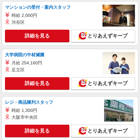
マンションの受付・案内スタッフ
詳細を見る
キープ
時給 2,000円
渋谷区
アルバイト
パート
コンパスグループ・ジャパン株式会社 21760_p
詳細を見る
とりあえずキープ
調理補助【アルバイト・パート】
時給1,280円以上 試用期間中 時給1,280円以上
(試用期間2ヶ月) 残業が発生した場合、残業代を1
大学病院の中材滅菌
分単位で別途支給します。
大成建設本社 （東京都新宿区西新宿1-25-1
月給 254,160円
新宿センタービル6階）
足立区
詳細を見る
キープ
詳細を見る
とりあえずキープ
アルバイト
パート
ケンタッキーフライドチキン 高田馬場四丁目店
レジ・商品陳列スタッフ
カウンター・キッチンスタッフ ＜優先募集日
時給 1,300円
時＞日曜 フルタイム
大阪市中央区
時給1230円
東京都新宿区高田馬場 4丁目18-9
詳細を見る
とりあえずキープ