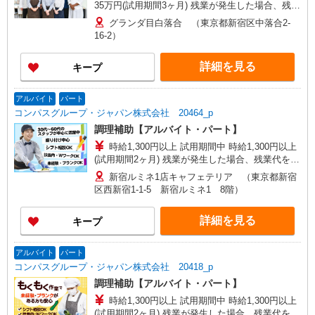
35万円(試用期間3ヶ月) 残業が発生した場合、残業
代を1分単位で別途支給します。 ▼理論年収（基
グランダ目白落合 （東京都新宿区中落合2-
本給12ヵ月＋賞与） 4,200,000〜5,320,000円 ▼
16-2）
想定年収（理論年収＋残業20H/月）
4,723,256〜5,982,791円 ※給与は経験や前職給与
詳細を見る
キープ
に応じて決定します。
アルバイト
パート
コンパスグループ・ジャパン株式会社 20464_p
調理補助【アルバイト・パート】
時給1,300円以上 試用期間中 時給1,300円以上
(試用期間2ヶ月) 残業が発生した場合、残業代を1
分単位で別途支給します。
新宿ルミネ1店キャフェテリア （東京都新宿
区西新宿1-1-5 新宿ルミネ1 8階）
詳細を見る
キープ
アルバイト
パート
コンパスグループ・ジャパン株式会社 20418_p
調理補助【アルバイト・パート】
時給1,300円以上 試用期間中 時給1,300円以上
(試用期間2ヶ月) 残業が発生した場合、残業代を1