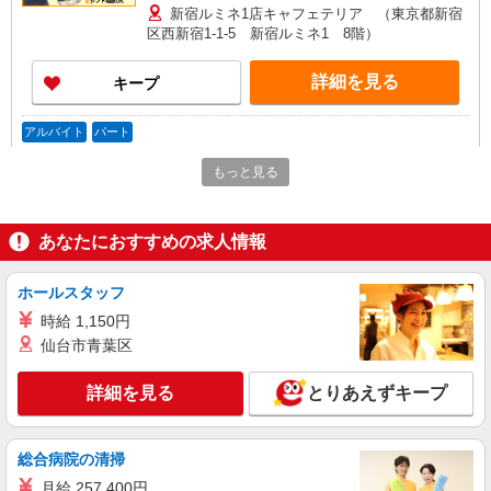
分単位で別途支給します。
新宿ルミネ1店キャフェテリア （東京都新宿
区西新宿1-1-5 新宿ルミネ1 8階）
詳細を見る
キープ
アルバイト
パート
コンパスグループ・ジャパン株式会社 21760_p
もっと見る
調理員【アルバイト・パート】
時給1,450円以上 試用期間中 時給1,450円以上
(試用期間2ヶ月) 残業が発生した場合、残業代を1
あなたにおすすめの求人情報
分単位で別途支給します。
大成建設本社 （東京都新宿区西新宿1-25-1
新宿センタービル6階）
ホールスタッフ
時給 1,150円
詳細を見る
キープ
仙台市青葉区
アルバイト
パート
詳細を見る
とりあえずキープ
コンパスグループ・ジャパン株式会社 39538_p
調理師【アルバイト・パート】
時給1,700円以上 試用期間中 時給1,700円以上
総合病院の清掃
(試用期間2ヶ月) 残業が発生した場合、残業代を1
分単位で別途支給します。
月給 257,400円