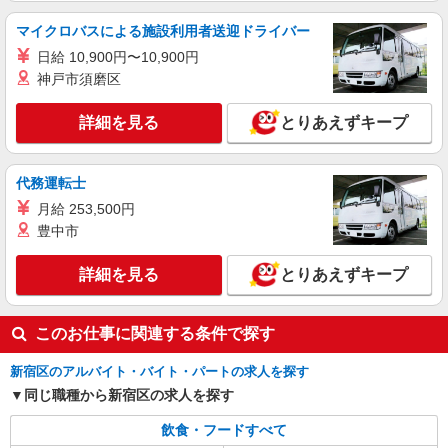
詳細を見る
キープ
マイクロバスによる施設利用者送迎ドライバー
アルバイト
パート
日給 10,900円〜10,900円
ケンタッキーフライドチキン ヨークフーズ新宿富久店
神戸市須磨区
カウンター・キッチンスタッフ ＜優先募集日
時＞平日（月〜金） 9:00〜14:00
詳細を見る
とりあえずキープ
時給1350円 ＜高校生＞時給1300円
東京都新宿区富久町17-2
代務運転士
月給 253,500円
詳細を見る
キープ
豊中市
アルバイト
パート
詳細を見る
とりあえずキープ
ケンタッキーフライドチキン 新宿東宝ビル店
カウンター・キッチンスタッフ ＜優先募集日
時＞土日祝 11:00〜17:00
このお仕事に関連する条件で探す
時給1350円 ＜高校生＞時給1300円
東京都新宿区歌舞伎町1－19－1 FSビル
新宿区のアルバイト・バイト・パートの求人を探す
同じ職種から新宿区の求人を探す
詳細を見る
キープ
飲食・フードすべて