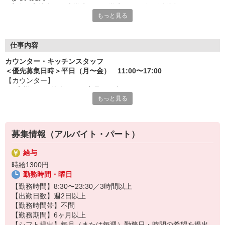
実際、高校生から大学生まで、学生さんが多く活躍中です。
もっと見る
安心して活躍できる環境を整えているから、気軽に飛び込んで来
てくださいね。
＜ お仕事はしっかりお伝えします ＞
仕事内容
業務は動画や画像を用いて先輩がきちんとレクチャーするから安
カウンター・キッチンスタッフ
心です！
＜優先募集日時＞平日（月〜金） 11:00〜17:00
【カウンター】
＜ 融通の利くシフトがポイント ＞
■お客様からの注文伺い、商品の用意
シフトは予定が立てやすいとスタッフからも評判！
もっと見る
■サンド・ポテトの調理
学業と両立できる、理想のシフトで活躍くださいね。
■定期的な店内チェック・清掃
カフェ感覚で楽しく働けます♪
＜ 髪型・髪色自由 ＞
飲食店としての常識的な範囲内で、自分色を出せますよ。
募集情報（アルバイト・パート）
【キッチン】 ※対面や接客はなし！
■チキンの調理
給与
こだわりの詰まったKFCのチキンをつくるお仕事です。
時給1300円
ひとつひとつ丁寧に粉をまぶして揚げる作業をお任せします。
勤務時間・曜日
カンタンな作業なので初めての方もスグに覚えられますし、
作業については丁寧に教えるから心配はいりません
【勤務時間】8:30〜23:30／3時間以上
【出勤日数】週2日以上
【勤務時間帯】不問
【勤務期間】6ヶ月以上
【シフト提出】毎月（または毎週）勤務日・時間の希望を提出