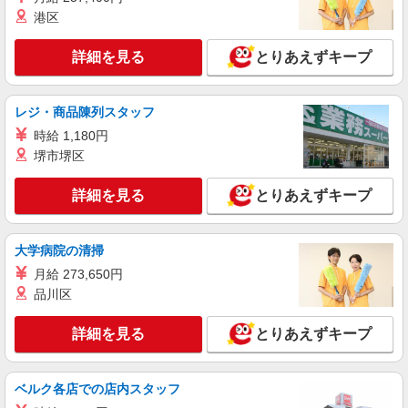
グランダ四谷 （東京都新宿区四谷本塩町13-
港区
11）
詳細を見る
とりあえずキープ
詳細を見る
キープ
アルバイト
パート
レジ・商品陳列スタッフ
コンパスグループ・ジャパン株式会社 31905_p
時給 1,180円
調理員【アルバイト・パート】
堺市堺区
時給1,350円以上 試用期間中 時給1,350円以上
(試用期間2ヶ月) 残業が発生した場合、残業代を1
詳細を見る
とりあえずキープ
分単位で別途支給します。
東京都庁 （東京都新宿区西新宿2‐8‐1 東京
都庁第一本庁舎32階）
大学病院の清掃
詳細を見る
キープ
月給 273,650円
品川区
アルバイト
パート
コンパスグループ・ジャパン株式会社 21760_p
詳細を見る
とりあえずキープ
調理師【アルバイト・パート】
時給1,550円以上 試用期間中 時給1,550円以上
(試用期間2ヶ月) 残業が発生した場合、残業代を1
ベルク各店での店内スタッフ
分単位で別途支給します。
大成建設本社 （東京都新宿区西新宿1-25-1