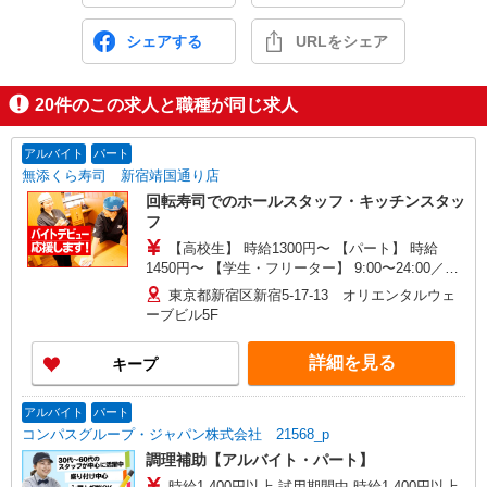
シェアする
URLをシェア
20
件のこの求人と職種が同じ求人
アルバイト
パート
無添くら寿司 新宿靖国通り店
回転寿司でのホールスタッフ・キッチンスタッ
フ
【高校生】 時給1300円〜 【パート】 時給
1450円〜 【学生・フリーター】 9:00〜24:00／時
給1450円〜 ※閉店作業含む、作業により終了時間
東京都新宿区新宿5-17-13 オリエンタルウェ
は前後する場合有 ※22:00以降は時給25％UP ◆プ
ーブビル5F
レオープンから2ヶ月間基本給より＋200円UP※研
修中は除く ◆土・日・祝日は時給50円UP ※研修
詳細を見る
キープ
時間（50h）は時給1226円
アルバイト
パート
コンパスグループ・ジャパン株式会社 21568_p
調理補助【アルバイト・パート】
時給1,400円以上 試用期間中 時給1,400円以上