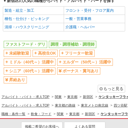
交通費支給
新宿区の人気の職種からバイト・アルバイト・パートを探す
社会保険あり
まかない・食事補助
社員登用あり
製造・組立・加工
フロント・受付・フロア案内
同じ職種から求人を探す
梱包・仕分け・ピッキング
一般・営業事務
清掃・ハウスクリーニング
介護職・ヘルパー
飲食・フード
ファストフード・デリ
調理・調理補助・調理師
ファストフード・デリ
調理・調理補助・調理師
同じ特徴から求人を探す
未経験歓迎
高校生OK
フリーター歓迎
未経験歓迎
高校生OK
ミドル（40代～）活躍中
エルダー（50代～）活躍中
ミドル（40代～）活躍中
ボーナス・賞与あり
シニア（60代～）活躍中
ボーナス・賞与あり
週2～3日勤務OK
短時間勤務（1日4h以内）OK
昇給あり
上場企業・上場企業のグループ会
扶養内勤務OK
社
もっと見る
交通費支給
社会保険あり
アルバイト・バイト・求人TOP
関東
東京都
新宿区
ケンタッキーフラ
まかない・食事補助
社員登用あり
アルバイト・バイト・求人TOP
東京都の路線
東京メトロ南北線
四ツ谷駅
職種・条件一覧
飲食・フード
関東
東京都
新宿区
ケンタッキーフラ
掲載ご希望のお客様へ
よくある質問