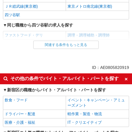
ＪＲ総武線(東京都)
東京メトロ南北線(東京都)
四ツ谷駅
同じ職種から四ツ谷駅の求人を探す
ファストフード・デリ
調理・調理補助・調理師
関連する条件をもっと見る
同じ雇用形態から四ツ谷駅の求人を探す
アルバイト
パート
同じ特徴から四ツ谷駅の求人を探す
ID：AE0805820919
未経験歓迎
高校生OK
その他の条件でバイト・アルバイト・パートを探す
フリーター歓迎
ミドル（40代～）活躍中
新宿区の職種からバイト・アルバイト・パートを探す
エルダー（50代～）活躍中
シニア（60代～）活躍中
飲食・フード
イベント・キャンペーン・アミュ
ボーナス・賞与あり
昇給あり
ーズメント
週2～3日勤務OK
短時間勤務（1日4h以内）OK
ドライバー・配達
軽作業・製造・物流
上場企業・上場企業のグループ会
扶養内勤務OK
医療・介護・福祉
IT・クリエイティブ
社