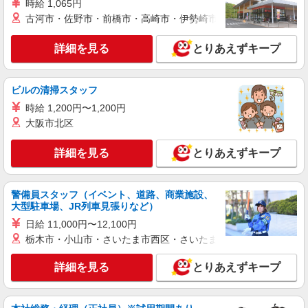
時給 1,065円
新宿センタービル6階）
古河市・佐野市・前橋市・高崎市・伊勢崎市・太田市・館林市・
詳細を見る
キープ
詳細を見る
とりあえずキープ
アルバイト
パート
コンパスグループ・ジャパン株式会社 20418_p
ビルの清掃スタッフ
調理員【アルバイト・パート】
時給 1,200円〜1,200円
時給1,300円以上 試用期間中 時給1,300円以上
大阪市北区
(試用期間2ヶ月) 残業が発生した場合、残業代を1
分単位で別途支給します。
新宿ルミネ2店キャフェ （東京都新宿区新宿
詳細を見る
とりあえずキープ
3-38-2 新宿ルミネ2 3階）
詳細を見る
キープ
警備員スタッフ（イベント、道路、商業施設、
大型駐車場、JR列車見張りなど）
アルバイト
パート
日給 11,000円〜12,100円
コンパスグループ・ジャパン株式会社 21238_p
栃木市・小山市・さいたま市西区・さいたま市岩槻区・久喜市・
調理補助【アルバイト・パート】
詳細を見る
時給1,400円以上 試用期間中 時給1,400円以上
とりあえずキープ
(試用期間2ヶ月) 残業が発生した場合、残業代を1
分単位で別途支給します。
大日本印刷市ヶ谷 （東京都新宿区市谷加賀町