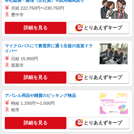
本社総務・経理（正社員）※試用期間あり
1-1-1 DNP加賀町ビル5F）
月給 222,750円〜230,750円
詳細を見る
キープ
豊中市
アルバイト
詳細を見る
パート
とりあえずキープ
コンパスグループ・ジャパン株式会社 31905_p
調理師【アルバイト・パート】
マイクロバスにて教習所に通う生徒の送迎ドラ
時給1,500円以上 試用期間中 時給1,500円以上
イバー
(試用期間2ヶ月) 残業が発生した場合、残業代を1
分単位で別途支給します。
日給 15,850円
東京都庁 （東京都新宿区西新宿2‐8‐1 東京
箕面市
都庁第一本庁舎32階）
詳細を見る
とりあえずキープ
詳細を見る
キープ
アルバイト
パート
アパレル用品や雑貨のピッキング検品
コンパスグループ・ジャパン株式会社 31905_p
時給 1,200円〜1,500円
調理補助【アルバイト・パート】
柏市
時給1,226円以上 試用期間中 時給1,226円以上
(試用期間2ヶ月) 残業が発生した場合、残業代を1
詳細を見る
とりあえずキープ
分単位で別途支給します。
東京都庁 （東京都新宿区西新宿2‐8‐1 東京
都庁第一本庁舎32階）