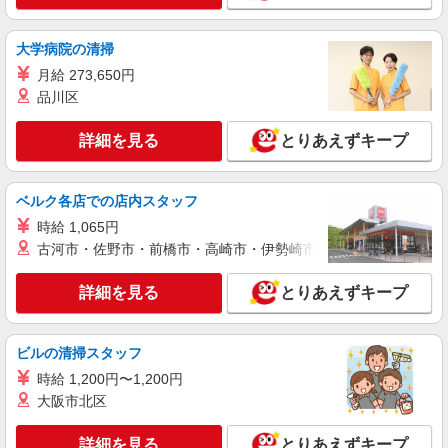
宿区新宿6-27-30 新宿ESS16F）
大学病院の清掃
詳細を見る
キープ
月給 273,650円
品川区
NEW
アルバイト
パート
コンパスグループ・ジャパン株式会社 21760_p
詳細を見る
とりあえずキープ
調理師【アルバイト・パート】
時給1,550円以上 試用期間中 時給1,550円以上
(試用期間2ヶ月) 残業が発生した場合、残業代を1
ベルク各店での店内スタッフ
分単位で別途支給します。
大成建設本社 （東京都新宿区西新宿1-25-1
時給 1,065円
新宿センタービル6階）
古河市・佐野市・前橋市・高崎市・伊勢崎市・太田市・館林市・
詳細を見る
キープ
詳細を見る
とりあえずキープ
NEW
アルバイト
パート
コンパスグループ・ジャパン株式会社 31905_p
ビルの清掃スタッフ
調理員【アルバイト・パート】
時給 1,200円〜1,200円
時給1,350円以上 試用期間中 時給1,350円以上
大阪市北区
(試用期間2ヶ月) 残業が発生した場合、残業代を1
分単位で別途支給します。
東京都庁 （東京都新宿区西新宿2‐8‐1 東京
詳細を見る
とりあえずキープ