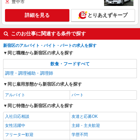
豊中市
アルバイト
パート
ケンタッキーフライドチキン 高田馬場店
詳細を見る
とりあえずキープ
カウンター・キッチンスタッフ ＜優先募集日
時＞土日祝 18:00〜23:00
時給1300円 ＜高校生＞時給1250円
このお仕事に関連する条件で探す
東京都新宿区高田馬場1-28-10
新宿区のアルバイト・バイト・パートの求人を探す
詳細を見る
同じ職種から新宿区の求人を探す
キープ
飲食・フードすべて
調理・調理補助・調理師
同じ雇用形態から新宿区の求人を探す
アルバイト
パート
同じ特徴から新宿区の求人を探す
入社日応相談
友達と応募OK
女性活躍中
主婦・主夫歓迎
フリーター歓迎
学歴不問