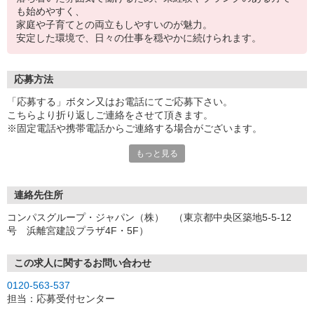
も始めやすく、
家庭や子育てとの両立もしやすいのが魅力。
安定した環境で、日々の仕事を穏やかに続けられます。
応募方法
「応募する」ボタン又はお電話にてご応募下さい。
こちらより折り返しご連絡をさせて頂きます。
※固定電話や携帯電話からご連絡する場合がございます。
もっと見る
【WEB応募受付後の流れ】
［1］「応募する」ボタンよりご応募下さい♪
↓
［2］携帯のショートメッセージ（SMS）に質問フォームをお送り
連絡先住所
させて頂きますので、
コンパスグループ・ジャパン（株） （東京都中央区築地5-5-12
メッセージに従ってご質問にご回答頂き、ご都合の良い面接日
号 浜離宮建設プラザ4F・5F）
程をご選択ください♪
※携帯電話番号の登録不備等、SMSが配信されない場合には別途ご
連絡させて頂きます。
この求人に関するお問い合わせ
↓
0120-563-537
［3］面接実施。履歴書（写真貼付）をお持ちください。
担当：応募受付センター
面接では仕事内容や職場についてなど、気になることやご希望は