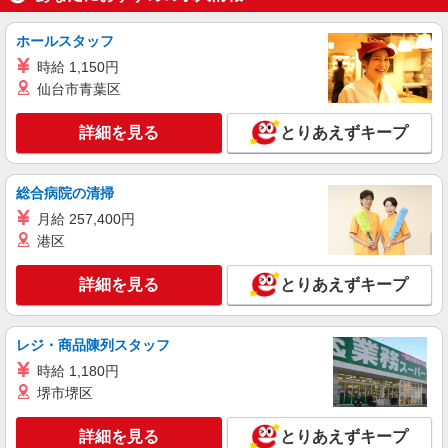
大成建設本社 （東京都新宿区西新宿1-25-1
新宿センタービル6階）
ホールスタッフ
時給 1,150円
詳細を見る
キープ
仙台市青葉区
NEW
アルバイト
パート
詳細を見る
とりあえずキープ
コンパスグループ・ジャパン株式会社 39502_p
調理補助【アルバイト・パート】
時給1,400円以上 試用期間中 時給1,400円以上
総合病院の清掃
(試用期間2ヶ月) 残業が発生した場合、残業代を1
分単位で別途支給します。
月給 257,400円
グランダ目白落合 （東京都新宿区中落合2-
港区
16-2）
詳細を見る
とりあえずキープ
詳細を見る
キープ
NEW
アルバイト
パート
レジ・商品陳列スタッフ
コンパスグループ・ジャパン株式会社 21568_p
時給 1,180円
調理補助【アルバイト・パート】
堺市堺区
時給1,400円以上 試用期間中 時給1,400円以上
(試用期間2ヶ月) 残業が発生した場合、残業代を1
詳細を見る
とりあえずキープ
分単位で別途支給します。
楽天新宿イーストサイドスクエア （東京都新