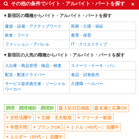
その他の条件でバイト・アルバイト・パートを探す
未経験歓迎
週2～3日勤務OK
新宿区の職種からバイト・アルバイト・パートを探す
短時間勤務（1日4h以内）OK
副業・WワークOK
まかない・食事補助
建築・設備・アクティブワーク
医療・介護・福祉
飲食・フード
教育・保育
ファッション・アパレル
IT・クリエイティブ
新宿区の人気の職種からバイト・アルバイト・パートを探す
入出庫・商品管理・検品・検査
スイーツ・ケーキ・パン
配送・配達ドライバー
食品・試食販売
サービス提供責任者・ソーシャル
介護職・ヘルパー
ワーカー
調理・調理補助・調理師
入社日応相談
友達と応募OK
女性活躍中
主婦・主夫歓迎
フリーター歓迎
学歴不問
ブランクOK
ミドル（40代～）活躍中
エルダー（50代～）活躍中