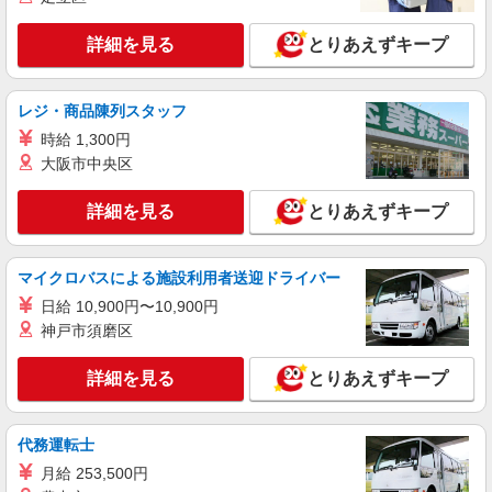
詳細を見る
キープ
詳細を見る
とりあえずキープ
アルバイト
パート
ケンタッキーフライドチキン 四谷駅前店
カウンター・キッチンスタッフ ＜優先募集日
レジ・商品陳列スタッフ
時＞平日（月〜金） 11:00〜17:00
時給 1,300円
時給1300円
大阪市中央区
東京都新宿区四谷1-3
詳細を見る
とりあえずキープ
詳細を見る
キープ
マイクロバスによる施設利用者送迎ドライバー
アルバイト
パート
ケンタッキーフライドチキン 四谷4丁目店
日給 10,900円〜10,900円
神戸市須磨区
カウンター・キッチンスタッフ
時給1300円
詳細を見る
とりあえずキープ
東京都新宿区四谷4－4－3 ロイジェントパー
クス四ツ谷
代務運転士
詳細を見る
キープ
月給 253,500円