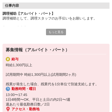
●20代〜50代の幅広い年代のスタッフが活躍中
仕事内容
主婦(夫)・フリーター・学生の方等、幅広い年代のスタッフが活
調理補助【アルバイト・パート】
躍中
調理補助として、調理スタッフのお手伝いをお願いします。
●安心の教育体制
主なお仕事内容
入社後は先輩たちが優しくフォローしながら進めますので、
もっと見る
〇小鉢や付け合わせをお皿に盛り付ける
安心してお仕事を始められます。
〇キッチンの片付け
〇料理提供の準備、洗い場
【会社について】
給食受託の外資系大手企業、コンパスグループ・ジャパン。
募集情報（アルバイト・パート）
調理員が調理を行う為、包丁などは基本的には使いません。
全国約1,500ヵ所で「コントラクトフードサービス」を展開して
料理が苦手、普段は料理をあまりしないという方もご安心下さい♪
います
給与
盛り付けのお仕事が終わったら、料理提供の準備や洗い場など、
時給1,300円以上
別の担当のお手伝いをお願いすることもあります◎
試用期間中 時給1,300円以上(試用期間2ヶ月)
残業が発生した場合、残業代を1分単位で別途支給します。
勤務時間・曜日
13:00〜17:45
1日4時間〜OK、平日と土日の内2日〜/週
週あたり最低勤務日数／2日
アクセス・勤務地