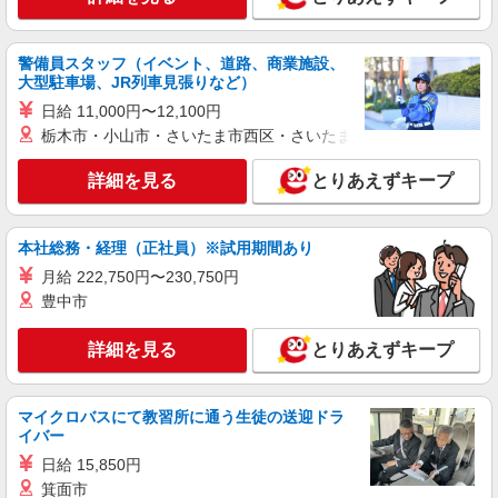
都庁第一本庁舎32階）
詳細を見る
キープ
警備員スタッフ（イベント、道路、商業施設、
大型駐車場、JR列車見張りなど）
NEW
アルバイト
パート
日給 11,000円〜12,100円
コンパスグループ・ジャパン株式会社 20418_p
栃木市・小山市・さいたま市西区・さいたま市岩槻区・久喜市・
調理員【アルバイト・パート】
詳細を見る
時給1,300円以上 試用期間中 時給1,300円以上
とりあえずキープ
(試用期間2ヶ月) 残業が発生した場合、残業代を1
分単位で別途支給します。
新宿ルミネ2店キャフェ （東京都新宿区新宿
本社総務・経理（正社員）※試用期間あり
3-38-2 新宿ルミネ2 3階）
月給 222,750円〜230,750円
詳細を見る
キープ
豊中市
NEW
アルバイト
詳細を見る
パート
とりあえずキープ
コンパスグループ・ジャパン株式会社 20464_p
調理員【アルバイト・パート】
マイクロバスにて教習所に通う生徒の送迎ドラ
時給1,300円以上 試用期間中 時給1,300円以上
イバー
(試用期間2ヶ月) 残業が発生した場合、残業代を1
分単位で別途支給します。
日給 15,850円
新宿ルミネ1店キャフェテリア （東京都新宿
箕面市
区西新宿1-1-5 新宿ルミネ1 8階）