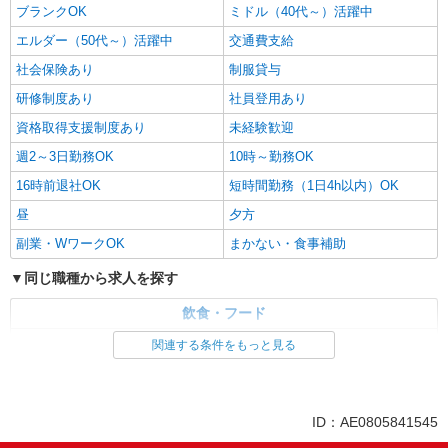
ブランクOK
ミドル（40代～）活躍中
エルダー（50代～）活躍中
交通費支給
社会保険あり
制服貸与
研修制度あり
社員登用あり
資格取得支援制度あり
未経験歓迎
週2～3日勤務OK
10時～勤務OK
16時前退社OK
短時間勤務（1日4h以内）OK
昼
夕方
副業・WワークOK
まかない・食事補助
同じ職種から求人を探す
飲食・フード
調理・調理補助・調理師
関連する条件をもっと見る
同じ特徴から求人を探す
ミドル（40代～）活躍中
交通費支給
ID：AE0805841545
社会保険あり
社員登用あり