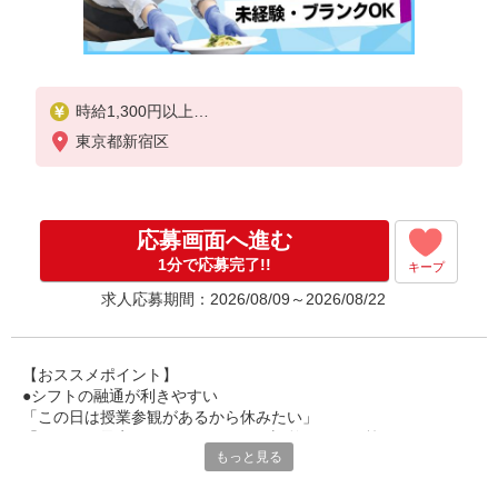
時給1,300円以上
東京都新宿区
試用期間中 時給1,300円以上(試用期間2ヶ月)
残業が発生した場合、残業代を1分単位で別途支給し
ます。
応募画面へ進む
1分で応募完了!!
キープ
求人応募期間：2026/08/09～2026/08/22
【おススメポイント】
●シフトの融通が利きやすい
「この日は授業参観があるから休みたい」
「その日は予定があるのでシフトを調整したい」等
もっと見る
家庭や趣味の都合にも柔軟に対応しますので、お気軽にご相談く
ださい