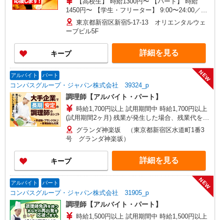
【高校生】 時給1300円〜 【パート】 時給
1450円〜 【学生・フリーター】 9:00〜24:00／時
給1450円〜 ※閉店作業含む、作業により終了時間
東京都新宿区新宿5-17-13 オリエンタルウェ
は前後する場合有 ※22:00以降は時給25％UP ◆プ
ーブビル5F
レオープンから2ヶ月間基本給より＋200円UP※研
修中は除く ◆土・日・祝日は時給50円UP ※研修
詳細を見る
キープ
時間（50h）は時給1226円
NEW
アルバイト
パート
コンパスグループ・ジャパン株式会社 39324_p
調理師【アルバイト・パート】
時給1,700円以上 試用期間中 時給1,700円以上
(試用期間2ヶ月) 残業が発生した場合、残業代を1
分単位で別途支給します。
グランダ神楽坂 （東京都新宿区水道町1番3
号 グランダ神楽坂）
詳細を見る
キープ
NEW
アルバイト
パート
コンパスグループ・ジャパン株式会社 31905_p
調理師【アルバイト・パート】
時給1,500円以上 試用期間中 時給1,500円以上