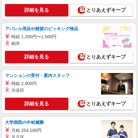
詳細を見る
とりあえずキープ
詳細を見る
キープ
NEW
正社員
アパレル用品や雑貨のピッキング検品
コンパスグループ・ジャパン株式会社 39502_f
時給 1,200円〜1,500円
料理長【正社員】
柏市
月給30万円〜35万円 試用期間中 月給30万円〜
35万円(試用期間3ヶ月) 残業が発生した場合、残業
詳細を見る
とりあえずキープ
代を1分単位で別途支給します。 ▼理論年収（基
グランダ目白落合 （東京都新宿区中落合2-
本給12ヵ月＋賞与） 4,200,000〜5,320,000円 ▼
16-2）
想定年収（理論年収＋残業20H/月）
4,723,256〜5,982,791円 ※給与は経験や前職給与
マンションの受付・案内スタッフ
詳細を見る
キープ
に応じて決定します。
時給 2,000円
渋谷区
アルバイト
パート
ケンタッキーフライドチキン 高田馬場四丁目店
詳細を見る
とりあえずキープ
カウンター・キッチンスタッフ ＜優先募集日
時＞日曜 フルタイム
時給1230円
大学病院の中材滅菌
東京都新宿区高田馬場 4丁目18-9
月給 254,160円
足立区