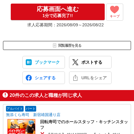
なんでもお聞かせくださいね。
↓
応募画面へ進む
［4］ 採用決定のご連絡。勤務開始日もお気軽にご相談ください。
1分で応募完了!!
キープ
【電話受付】
求人応募期間：2026/08/09～2026/08/22
10:00〜20:00 ※年末年始除く
閲覧履歴を見る
ブックマーク
ポストする
シェアする
URLをシェア
20
件のこの求人と職種が同じ求人
アルバイト
パート
無添くら寿司 新宿靖国通り店
回転寿司でのホールスタッフ・キッチンスタッ
フ