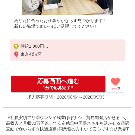
あなたに合ったお仕事がかならず見つかります！
新しい職場でめいっぱい活躍してください♪
時給1,900円
※当社規定あり
東京都港区
応募画面へ進む
1分で応募完了!!
キープ
求人応募期間：2026/08/04～2026/09/03
正社員実績アリ◎ウレシイ残業ほぼナシ！貿易知識活かせる↑＼
高収入／月収30万円以上で安定感◎中国語スキルを活かせる◎駅
直結で傘いらず☆快適通勤♪同業務の方もいて安心です☆彡業界T
OPクラスのパナソニック健保年間保険料がとっても、オトクに♪