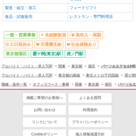
交通費支給
製造・組立・加工
社会保険あり
フォークリフト
食品・試食販売
レストラン・専門料理店
一般・営業事務
未経験歓迎
高収入・高額
土日祝休み
交通費支給
社会保険あり
東京都港区
霞ケ関(東京)駅
虎ノ門駅
アルバイト・バイト・求人TOP
関東
東京都
港区
パーソルエクセルH
アルバイト・バイト・求人TOP
東京都の路線
東京メトロ千代田線
霞ケ関
職種・条件一覧
オフィスワーク・事務
関東
東京都
港区
パーソルエ
掲載ご希望のお客様へ
よくある質問
お問い合わせ
利用規約
リンクについて
プライバシーポリシー
Cookieポリシー
個人情報保護方針