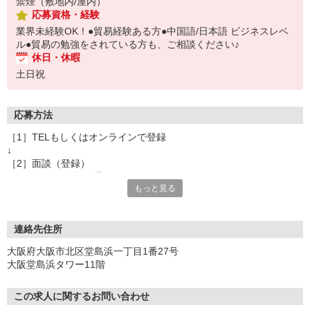
禁煙（敷地内/屋内）
応募資格・経験
業界未経験OK！●貿易経験ある方●中国語/日本語 ビジネスレベ
ル●貿易の勉強をされている方も、ご相談ください♪
休日・休暇
土日祝
応募方法
［1］TELもしくはオンラインで登録
↓
［2］面談（登録）
オンラインor電話お選び頂けます
もっと見る
★所要時間：30分〜1時間
★ご希望や入社日の相談などお聞かせください
↓
［3］お仕事の紹介
連絡先住所
ご応募頂いたお仕事の詳しい説明
大阪府大阪市北区堂島浜一丁目1番27号
ご希望条件に合うお仕事があればその他のお仕事もご紹介
大阪堂島浜タワー11階
↓
［4］お仕事決定
就業にあたっての手続きを行います。
この求人に関するお問い合わせ
↓