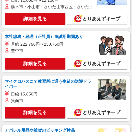
日給 11,000円〜12,100円
＜月給＞ 250,000円 ＜賞与＞ 年2回 ＜給与改
栃木市・小山市・さいたま市西区・さいたま市岩槻区・久喜市・
定＞ 年1回 ＜試用期間＞ 6ヶ月 ※本採用時と条件
の変更はなし
東京都港区新橋二丁目4番7号 VORT新橋二丁
詳細を見る
とりあえずキープ
目10階
詳細を見る
キープ
本社総務・経理（正社員）※試用期間あり
月給 222,750円〜230,750円
アルバイト
パート
職業紹介
豊中市
株式会社フルキャスト東京支社/EA0401G-10U
カンタン事務・データ入力スタッフ
詳細を見る
とりあえずキープ
時給1600円〜1800円（22:00〜翌5:00の深夜手
当で時給UP） ※給与幅は経験・能力による
マイクロバスにて教習所に通う生徒の送迎ドラ
東京都港区
イバー
日給 15,850円
詳細を見る
キープ
箕面市
アルバイト
パート
詳細を見る
とりあえずキープ
株式会社マルエス
一般事務スタッフ
時給1,600円〜
アパレル用品や雑貨のピッキング検品