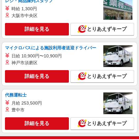
レジ・商品陳列スタッフ
東京都港区
時給 1,300円
大阪市中央区
詳細を見る
キープ
詳細を見る
とりあえずキープ
正社員
東京美装興業株式会社 東京第一支店
事務スタッフ
マイクロバスによる施設利用者送迎ドライバー
月給24万円〜30万円 ※経験・能力による 年収
日給 10,900円〜10,900円
例※32歳、事務歴2年 （1年目）年収3,030,000円
神戸市須磨区
※月給250,000円 （2年目）年収3,440,000円※月
東京都港区南青山3丁目（請負先）
給260,000円、賞与年2回含む （3年目）年収
3,540,000円※月給260,000円、賞与年2回含む
詳細を見る
とりあえずキープ
詳細を見る
キープ
正社員
代務運転士
東京美装興業株式会社 東京第一支店
月給 253,500円
事務スタッフ
豊中市
月給24万円〜30万円 ※経験・能力による 年収
例※32歳、事務歴2年 （1年目）年収3,030,000円
詳細を見る
とりあえずキープ
※月給250,000円 （2年目）年収3,440,000円※月
東京都港区六本木３丁目（請負先）
給260,000円、賞与年2回含む （3年目）年収
3,540,000円※月給260,000円、賞与年2回含む