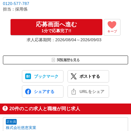
0120-577-787
［5］お仕事スタート
担当：採用係
出勤初日は営業担当が同行するので
ご安心くださいね。
応募画面へ進む
1分で応募完了!!
キープ
※ご応募のタイミングによっては募集が終了している場合もござい
ます。予めご了承ください。
求人応募期間：2026/08/04～2026/09/03
お仕事番号（ES26-0588619）
閲覧履歴を見る
ブックマーク
ポストする
シェアする
URLをシェア
20
件のこの求人と職種が同じ求人
正社員
株式会社慈恵実業