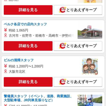
生命保険会社の一般事務
詳細を見る
とりあえずキープ
時給 1,270円＋交通費（規程あり）
東京都港区芝4-1-23 三田NNビル ただし、本
人の通勤可能な範囲内で就業場所の変更を行うこ
ベルク各店での店内スタッフ
とがあります
時給 1,065円
詳細を見る
キープ
古河市・佐野市・前橋市・高崎市・伊勢崎市・太田市・館林市・
アルバイト
パート
職業紹介
詳細を見る
とりあえずキープ
株式会社フルキャスト東京支社/EA0401G-10M
カンタン軽作業スタッフ（仕分け・シール貼り
など）
ビルの清掃スタッフ
時給1600円〜1800円（22:00〜翌5:00の深夜手
時給 1,200円〜1,200円
当で時給UP） ※給与幅は経験・能力による
大阪市北区
東京都港区
詳細を見る
とりあえずキープ
詳細を見る
キープ
正社員
警備員スタッフ（イベント、道路、商業施設、
平野クレーン工業株式会社
大型駐車場、JR列車見張りなど）
【一般事務職】