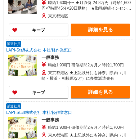
時給1,600円〜 ★月収例 24.8万円（時給1,600
円×7時間45分×20日勤務） ★勤務継続インセンテ
ィブ7万円支給♪（当社規定あり） 入社月含む6か
東京都港区
月継続勤務するとインセンティブが支給されま
す！ ■昇給あり ■交通費支給（上限3万円/月）
詳細を見る
キープ
派遣社員
LAPI-Staff株式会社 本社/軽作業窓口
一般事務
時給1,900円 研修期間2ヵ月／時給1,700円
東京都港区 ★上記以外にも神奈川県内（川
崎・横浜・相模原など）に多数派遣先有
詳細を見る
キープ
派遣社員
LAPI-Staff株式会社 本社/軽作業窓口
一般事務
時給1,900円 研修期間2ヵ月／時給1,700円
東京都港区 ★上記以外にも神奈川県内（川