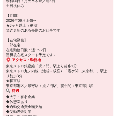
勤務曜日：月火水木金／週5日
土日祝休み
【期間】
2026年09月上旬〜
★6ヶ月以上（長期）
契約更新のある長期のお仕事です
【在宅勤務】
一部在宅
在宅勤務日数：週1〜2日
習得後在宅スタート予定です♪
アクセス・勤務地
東京メトロ銀座線「虎ノ門」駅より徒歩1分
東京メトロ丸ノ内線（池袋－荻窪）「霞ケ関（東京都）」駅よ
り徒歩3分
★駅直結
東京都港区／最寄駅：虎ノ門駅、霞ケ関（東京都）駅
待遇
◆大手・有名企業
◆休憩室あり
◆通勤交通費全額支給
◆受動喫煙対策