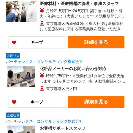
医療材料・医療機器の管理・事務スタッフ
月給21.5万円〜24.5万円+諸手当 ※経験・能
力・年齢により考慮いたします ※試用期間3ヵ月
あり（期間中は月給20.5万円以上） ※賞与年2回
東京都港区西新橋3-25-8 ※入社後は新橋本社
（昨年度実績 平均5.5ヶ月分） ■年収例■ 想定年
にて医療材料に関する事務業務を経験いただきま
収375万円〜530万円※経験等考慮 ・20代：年収
す。 その後、大学病院グループのいずれかの病院
375万円 ・30代：年収430万円 ・40代：年収460万
へ配属となります。 ※配属時期は入社後約6カ
詳細を見る
キープ
円 ・50代：年収530万円
月〜2年程度を予定 ・東京慈恵会医科大学附属病
院（東京都港区西新橋3丁目19-18） ・東京慈恵会
医科大学葛飾医療センター（東京都葛飾区青戸6丁
派遣社員
目41-2） ・東京慈恵会医科大学西部医療センター
バーチャレクス・コンサルティング株式会社
（東京都狛江市和泉本町4丁目11-1） ・東京慈恵
化粧品メーカーのお問い合わせ対応
会医科大学附属柏病院（千葉県柏市柏下163番地
時給1,750円〜 ※残業代は1分単位で全額支給
1）
します ※1ヶ月ごとのシフト制 ★勤務継続インセ
ンティブ7万円支給♪（当社規定あり） ※入社月含
東京都港区虎ノ門
む6か月継続勤務するとインセンティブが支給され
ます！ ＜収入例＞ 1750円×7h×週5(20日)＝
詳細を見る
キープ
245,000円
派遣社員
バーチャレクス・コンサルティング株式会社
お客様サポートスタッフ