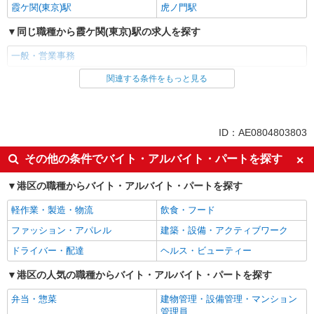
霞ケ関(東京)駅
虎ノ門駅
同じ職種から霞ケ関(東京)駅の求人を探す
一般・営業事務
関連する条件をもっと見る
同じ雇用形態から霞ケ関(東京)駅の求人を探す
派遣社員
同じ特徴から霞ケ関(東京)駅の求人を探す
ID：AE0804803803
未経験歓迎
高収入・高額
その他の条件でバイト・アルバイト・パートを探す
土日祝休み
交通費支給
港区の職種からバイト・アルバイト・パートを探す
社会保険あり
軽作業・製造・物流
飲食・フード
同じ職種から求人を探す
ファッション・アパレル
建築・設備・アクティブワーク
オフィスワーク・事務
ドライバー・配達
ヘルス・ビューティー
一般・営業事務
港区の人気の職種からバイト・アルバイト・パートを探す
同じ特徴から求人を探す
弁当・惣菜
建物管理・設備管理・マンション
未経験歓迎
土日祝休み
管理員