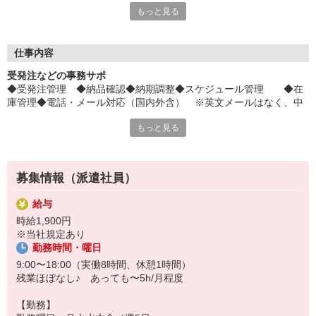
もっと見る
平日毎日、来社不要の電話面談を開催中♪
「応募するか悩む…」
「もう少し詳しく仕事の内容を聞きたい」
仕事内容
そんな方も安心してご応募ください。
受発注などの事務サポ
しっかりお話を聞いて頂いてから
◆受発注管理 ◆納品確認◆納期調整◆スケジュール管理 ◆在
選考に進むかどうか考えていただけます◎
庫管理◆電話・メール対応（国内外含） ※英文メールはなく、中
国語メールです
▼下記に当てはまる方、ぜひ一度ご連絡ください▼
もっと見る
私達がご希望に合ったお仕事をご紹介します。
・残業が少ない仕事に転職したい
・結婚を機に働き方を変えたい
・出産後も働ける仕事に就きたい
募集情報（派遣社員）
・資格を活かして働きたい
・資格はないけど働ける仕事を見つけたい
給与
時給1,900円
※当社規定あり
勤務時間・曜日
9:00〜18:00（実働8時間、休憩1時間）
残業ほぼなし♪ あっても〜5h/月程度
【勤務】