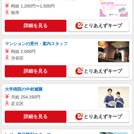
東京都港区芝浦3-12-6 国際芝浦ビル6F
時給 1,200円〜1,500円
柏市
詳細を見る
キープ
詳細を見る
とりあえずキープ
アルバイト
パート
職業紹介
株式会社フルキャスト東京支社/EA0401G-10I
マンションの受付・案内スタッフ
＼大人気♪／オフィスワーク！！その他イメベ
ントスタッフ、仕分け等もあります！
時給 2,000円
時給1600円〜1800円（22:00〜翌5:00の深夜手
渋谷区
当で時給UP） ※給与幅は経験・能力による
東京都港区
詳細を見る
とりあえずキープ
詳細を見る
キープ
大学病院の中材滅菌
月給 254,160円
アルバイト
パート
職業紹介
株式会社フルキャスト東京支社/EA0401G-10A
足立区
仕分け シール貼り 倉庫内軽作業 オフィスワー
ク イベントスタッフ等
詳細を見る
とりあえずキープ
時給1600円〜1800円（22:00〜翌5:00の深夜手
当で時給UP） ※給与幅は経験・能力による