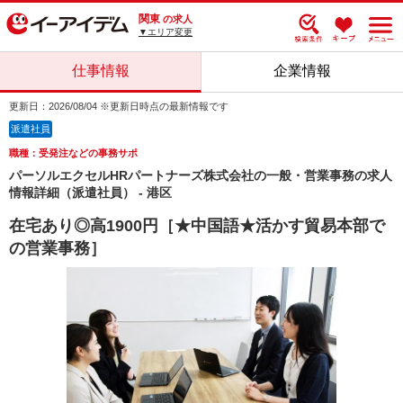
関東
の求人
▼エリア変更
仕事情報
企業情報
更新日：2026/08/04 ※更新日時点の最新情報です
派遣社員
職種：受発注などの事務サポ
パーソルエクセルHRパートナーズ株式会社の一般・営業事務の求人
情報詳細（派遣社員） - 港区
在宅あり◎高1900円［★中国語★活かす貿易本部で
の営業事務］