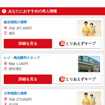
派遣社員
LAPI-Staff株式会社 本社/軽作業窓口
あなたにおすすめの求人情報
一般事務
時給1,900円 研修期間2ヵ月／時給1,700円
総合病院の清掃
東京都港区 ★上記以外にも神奈川県内（川
崎・横浜・相模原など）に多数派遣先有
月給 257,400円
港区
詳細を見る
キープ
詳細を見る
とりあえずキープ
正社員
株式会社HITOWA フードサービスカンパニー
レジ・商品陳列スタッフ
物流管理・企画【正社員】
時給 1,180円
月給28万円〜32万円 経験に応じて給与は決定
致します。 賞与年2回
堺市堺区
株式会社HITOWA フードサービスカンパニー
（本社） （東京都港区港南二丁目15番3号 品川
詳細を見る
とりあえずキープ
インターシティC棟）
詳細を見る
キープ
大学病院の清掃
月給 273,650円
パート
職業紹介
日本生命保険相互会社
品川区