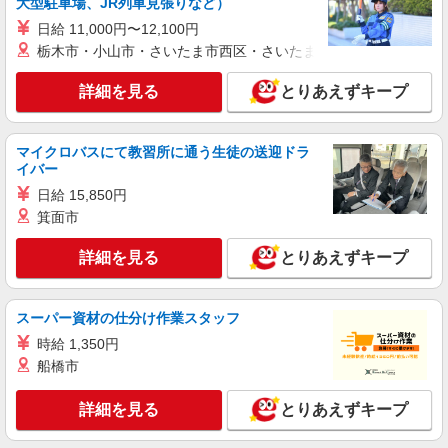
大型駐車場、JR列車見張りなど）
日給 11,000円〜12,100円
アルバイト
パート
栃木市・小山市・さいたま市西区・さいたま市岩槻区・久喜市・
株式会社HITOWA フードサービスカンパニー
福祉施設での調理員【アルバイト・パート】
詳細を見る
とりあえずキープ
時給1,400円以上 ※経験によりスタート時給は
変動します。 ※AP評価制度：あり 年1回の評価
により時給を見直します。 ※アルバイト賞与（寸
シニアフォレスト横浜戸塚 （神奈川県横浜市
マイクロバスにて教習所に通う生徒の送迎ドラ
志）：あり 年2回。勤続年数により金額UP。
戸塚区俣野町461）
イバー
日給 15,850円
詳細を見る
キープ
箕面市
正社員
詳細を見る
とりあえずキープ
株式会社HITOWA フードサービスカンパニー
学校給食の栄養士【正社員】
スーパー資材の仕分け作業スタッフ
月給21万5,000円〜25万円 学校給食経験者は優
遇★ ※給与は経験や前職給与に応じて決定しま
時給 1,350円
す。 賞与年2回
船橋市
横浜市戸塚区内学校 （神奈川県横浜市戸塚区
上矢部町1463-4）
詳細を見る
とりあえずキープ
詳細を見る
キープ