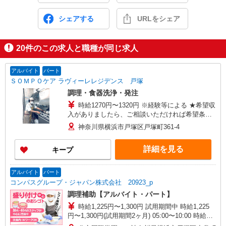
シェアする
URLをシェア
20
件のこの求人と職種が同じ求人
アルバイト
パート
ＳＯＭＰＯケア ラヴィーレレジデンス 戸塚
調理・食器洗浄・発注
時給1270円〜1320円 ※経験等による ★希望収
入がありましたら、ご相談いただければ希望条件
に合うかの確認もいたします。 ★時間外手当別途
神奈川県横浜市戸塚区戸塚町361-4
支給 ★上記金額は働きがい向上手当を含みます。
★働きがい向上手当※26年6月改定（地域により異
詳細を見る
キープ
なる） 社会保険加入者は更に＋50円
アルバイト
パート
コンパスグループ・ジャパン株式会社 20923_p
調理補助【アルバイト・パート】
時給1,225円〜1,300円 試用期間中 時給1,225
円〜1,300円(試用期間2ヶ月) 05:00〜10:00 時給
1,300円以上 15:00〜20:00 時給1,250円以上 残業