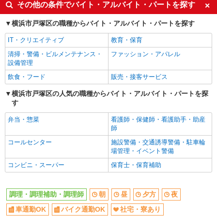
その他の条件でバイト・アルバイト・パートを探す
ボーナス・賞与あり
交通費支給
横浜市戸塚区の職種からバイト・アルバイト・パートを探す
社会保険あり
まかない・食事補助
産休・育休取得実績あり
社員登用あり
IT・クリエイティブ
教育・保育
清掃・警備・ビルメンテナンス・
ファッション・アパレル
設備管理
飲食・フード
販売・接客サービス
横浜市戸塚区の人気の職種からバイト・アルバイト・パートを探
す
弁当・惣菜
看護師・保健師・看護助手・助産
師
コールセンター
施設警備・交通誘導警備・駐車輪
場管理・イベント警備
コンビニ・スーパー
保育士・保育補助
調理・調理補助・調理師
朝
昼
夕方
夜
車通勤OK
バイク通勤OK
社宅・寮あり