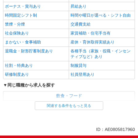
ボーナス・賞与あり
昇給あり
時間固定シフト制
時間や曜日が選べる・シフト自由
禁煙・分煙
交通費支給
社会保険あり
家賃補助・住宅手当有
まかない・食事補助
産休・育休取得実績あり
退職金・財形貯蓄制度あり
各種手当（家族・役職・インセン
ティブなど）あり
社割・特典あり
制服貸与
研修制度あり
社員登用あり
同じ職種から求人を探す
飲食・フード
調理・調理補助・調理師
関連する条件をもっと見る
同じ特徴から求人を探す
車通勤OK
社宅・寮あり
ID：AE0805817960
未経験歓迎
ミドル（40代～）活躍中