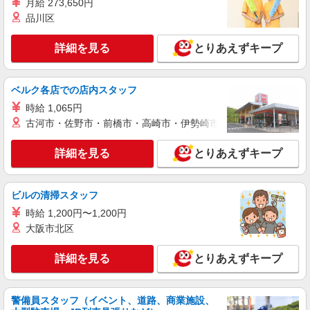
キープ
月給 273,650円
品川区
正社員
株式会社HITOWA フードサービスカンパニー
詳細を見る
とりあえずキープ
学校給食の調理師【正社員】
月給21万5,000円〜25万円 学校給食経験者は優
ベルク各店での店内スタッフ
遇★ ※給与は経験や前職給与に応じて決定しま
す。 賞与年2回
時給 1,065円
横浜市戸塚区内学校 （神奈川県横浜市戸塚区
上矢部町1463-4）
古河市・佐野市・前橋市・高崎市・伊勢崎市・太田市・館林市・
詳細を見る
キープ
詳細を見る
とりあえずキープ
アルバイト
パート
ビルの清掃スタッフ
株式会社HITOWA フードサービスカンパニー
時給 1,200円〜1,200円
福祉施設での調理補助【アルバイト・パート】
大阪市北区
時給1,250円 ※経験によりスタート時給は変動
します。 ※AP評価制度：あり 年1回の評価によ
り時給を見直します。 ※アルバイト賞与（寸
詳細を見る
とりあえずキープ
シニアフォレスト横浜戸塚 （神奈川県横浜市
志）：あり 年2回。勤続年数により金額UP。
戸塚区俣野町461）
警備員スタッフ（イベント、道路、商業施設、
詳細を見る
キープ