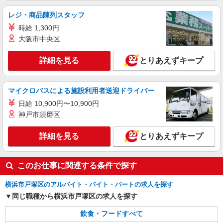
ケンタッキーフライドチキン 戸塚店
レジ・商品陳列スタッフ
カウンター・キッチンスタッフ ＜優先募集日
時給 1,300円
時＞土日祝 18:00〜23:00
大阪市中央区
時給1260円 ＜高校生＞時給1230円
神奈川県横浜市戸塚区戸塚町55
詳細を見る
とりあえずキープ
詳細を見る
キープ
マイクロバスによる施設利用者送迎ドライバー
アルバイト
パート
日給 10,900円〜10,900円
すき家 戸塚南店
神戸市須磨区
すき家の店舗スタッフ（接客・調理・清掃な
ど）
詳細を見る
とりあえずキープ
時給1,250円 ※22:00〜翌5:00：時給1,563円 ※
高校生時給1,225円 ※早朝手当（5:00〜9:00）時給
＋150円
このお仕事に関連する条件で探す
神奈川県横浜市戸塚区東俣野町1029-1
横浜市戸塚区のアルバイト・バイト・パートの求人を探す
詳細を見る
キープ
同じ職種から横浜市戸塚区の求人を探す
飲食・フードすべて