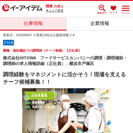
関東
の求人
▼エリア変更
仕事情報
企業情報
更新日：2026/08/07 ※更新日時点の最新情報です
正社員
職種：福祉施設での調理師（チーフ候補）【正社員】
株式会社HITOWA フードサービスカンパニーの調理・調理補助・
調理師の求人情報詳細（正社員） - 横浜市戸塚区
調理経験をマネジメントに活かそう！現場を支える
チーフ候補募集！！