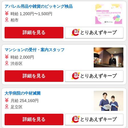
アパレル用品や雑貨のピッキング検品
アルバイト
パート
ケンタッキーフライドチキン サミット戸塚踊場店
時給 1,200円〜1,500円
カウンター・キッチンスタッフ ＜優先募集日
柏市
時＞土日祝 フルタイム
詳細を見る
時給1250円 ＜高校生＞時給1230円
とりあえずキープ
神奈川県横浜市戸塚区汲沢2-1
マンションの受付・案内スタッフ
詳細を見る
キープ
時給 2,000円
渋谷区
アルバイト
パート
ケンタッキーフライドチキン イオン東戸塚店
詳細を見る
とりあえずキープ
カウンター・キッチンスタッフ ＜優先募集日
時＞土日祝 フルタイム
時給1230円
大学病院の中材滅菌
神奈川県横浜市戸塚区品濃町535－1 イオン
月給 254,160円
東戸塚4F
足立区
詳細を見る
キープ
詳細を見る
とりあえずキープ
アルバイト
パート