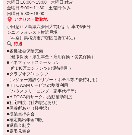
水曜日:10:00〜19:00 木曜日:休み
金曜日:5:00〜11:30 土曜日:休み
日曜日:5:30〜18:00
アクセス・勤務地
小田急江ノ島線六会日大前駅より 車で約5分
シニアフォレスト横浜戸塚
（神奈川県横浜市戸塚区俣野町461）
待遇
■各種社会保険完備
（健康保険・厚生年金・雇用保険・労災保険）
■ベネフィットステーション
（約140万コンテンツの優待割引）
■クラブオフ/エクシブ
（レジャー施設やリゾートホテル等の優待利用）
■HITOWA内サービスの割引利用
（ハウスクリーニング、家事代行等）
■HITOWA内サークル活動補助制度
■社宅制度（社内規定あり）
■保養所あり（軽井沢）
■従業員持株会
■確定拠出年金制度
■退職金制度
■慶弔見舞金