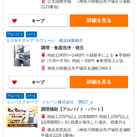
公文国際学園 （神奈川県横浜市戸塚区小雀町
が発生した場合、残業代を1分単位で別途支給しま
2123番地）
す。
詳細を見る
キープ
アルバイト
パート
ＳＯＭＰＯケア ラヴィーレ 横浜緑園都市
調理・食器洗浄・発注
時給1290円〜1440円 ※経験等による ★早朝時
給（5:00〜8:00）時給＋100円 ★希望収入があり
ましたら、ご相談いただければ希望条件に合うか
神奈川県横浜市戸塚区名瀬町2460-3
の確認もいたします。 ★時間外手当別途支給 ★上
記金額は働きがい向上手当を含みます。 ★働きが
詳細を見る
キープ
い向上手当※26年6月改定（地域により異なる）
社会保険加入者は更に＋50円
アルバイト
パート
コンパスグループ・ジャパン株式会社 39027_p
調理補助【アルバイト・パート】
時給1,225円以上 試用期間中 時給1,225円以上
(試用期間2ヶ月) 残業が発生した場合、残業代を1
分単位で別途支給します。
横浜莫愁苑店 （神奈川県横浜市戸塚区名瀬町
平蔵谷2226-1番地）