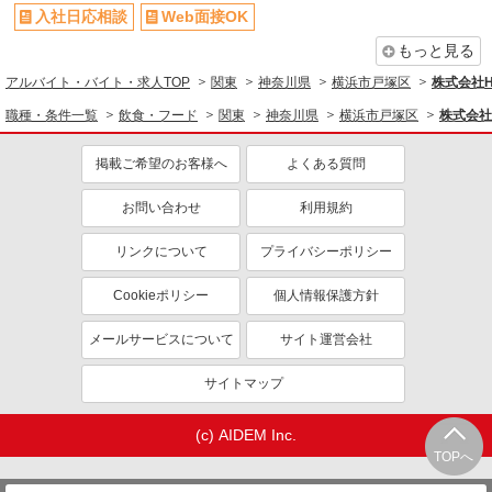
入社日応相談
Web面接OK
もっと見る
アルバイト・バイト・求人TOP
関東
神奈川県
横浜市戸塚区
株式会社
職種・条件一覧
飲食・フード
関東
神奈川県
横浜市戸塚区
株式会社
掲載ご希望のお客様へ
よくある質問
お問い合わせ
利用規約
リンクについて
プライバシーポリシー
Cookieポリシー
個人情報保護方針
メールサービスについて
サイト運営会社
サイトマップ
(c) AIDEM Inc.
TOPへ