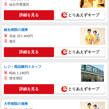
詳細を見る
キープ
仙台市青葉区
アルバイト
パート
詳細を見る
とりあえずキープ
株式会社HITOWA フードサービスカンパニー
福祉施設での調理補助【アルバイト・パート】
総合病院の清掃
時給1,225円 ※経験によりスタート時給は変動
します。 ※AP評価制度：あり 年1回の評価によ
月給 257,400円
り時給を見直します。 ※アルバイト賞与（寸
シニアフォレスト横浜戸塚 （神奈川県横浜市
港区
志）：あり 年2回。勤続年数により金額UP。
戸塚区俣野町461）
詳細を見る
とりあえずキープ
詳細を見る
キープ
レジ・商品陳列スタッフ
正社員
株式会社HITOWA フードサービスカンパニー
時給 1,180円
学校給食の調理師（チーフ候補）【正社員】
堺市堺区
月給24万円〜27万円 学校給食経験者は優遇★
※給与は経験や前職給与に応じて決定します。 賞
詳細を見る
とりあえずキープ
与年2回
横浜市戸塚区内学校 （神奈川県横浜市戸塚区
上矢部町1463-4）
大学病院の清掃
詳細を見る