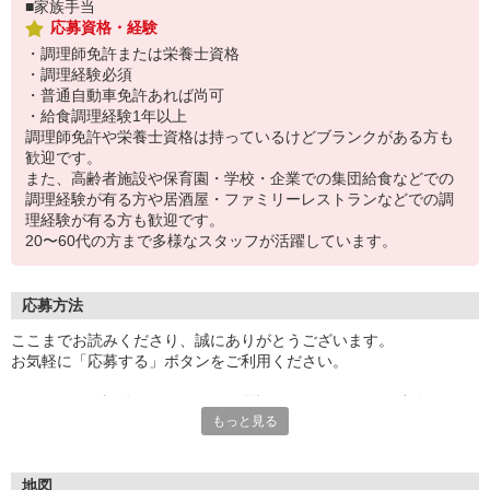
■家族手当
応募資格・経験
・調理師免許または栄養士資格
・調理経験必須
・普通自動車免許あれば尚可
・給食調理経験1年以上
調理師免許や栄養士資格は持っているけどブランクがある方も
歓迎です。
また、高齢者施設や保育園・学校・企業での集団給食などでの
調理経験が有る方や居酒屋・ファミリーレストランなどでの調
理経験が有る方も歓迎です。
20〜60代の方まで多様なスタッフが活躍しています。
応募方法
ここまでお読みくださり、誠にありがとうございます。
お気軽に「応募する」ボタンをご利用ください。
エントリー確認後、こちらよりお電話またはSMSにてご連絡をさせ
もっと見る
ていただきます。
★WEBエントリーは24時間いつでも受付できます。
お電話の際は「イーアイデムを見た」と伝えるとスムーズです。
地図