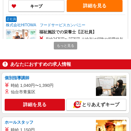
詳細を見る
キープ
正社員
株式会社HITOWA フードサービスカンパニー
福祉施設での栄養士【正社員】
月給24万円〜27万円 ※給与は経験や前職給与
に応じて決定します。 賞与年2回
もっと見る
シニアフォレスト横浜戸塚 （神奈川県横浜市
戸塚区俣野町461）
あなたにおすすめの求人情報
詳細を見る
キープ
個別指導講師
アルバイト
パート
時給 1,040円〜1,390円
株式会社HITOWA フードサービスカンパニー
仙台市青葉区
福祉施設での調理補助【アルバイト・パート】
時給1,300円 ※経験によりスタート時給は変動
詳細を見る
とりあえずキープ
します。 ※AP評価制度：あり 年1回の評価によ
り時給を見直します。 ※アルバイト賞与（寸
シニアフォレスト横浜戸塚 （神奈川県横浜市
志）：あり 年2回。勤続年数により金額UP。
戸塚区俣野町461）
ホールスタッフ
時給 1,150円