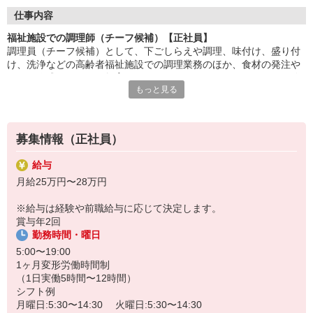
調理だけでなく、職場の運営にも関われるやりがいある仕事。
仕事内容
現場のリーダーとして、チームをまとめ、円滑な運営を支えま
福祉施設での調理師（チーフ候補）【正社員】
す。
調理員（チーフ候補）として、下ごしらえや調理、味付け、盛り付
け、洗浄などの高齢者福祉施設での調理業務のほか、食材の発注や
利用者様の笑顔に加え、スタッフの成長や職場の改善に貢献でき
シフト作成、スタッフ教育などもお願いします。マネジメント経験
るのがチーフならではの
もっと見る
は不問です！食事の提供を通して利用者さまを笑顔にしたいという
やりがい。人と食に向き合う責任あるポジションです。
方や、心を込めた調理ができる方を歓迎しています。
HITOWAのフードサービスカンパニーは、全国300以上の施設で
給食運営を行う業界大手。調理技術だけでなく、
募集情報（正社員）
マネジメント力も磨ける研修制度が整っています。
給与
月給25万円〜28万円
※給与は経験や前職給与に応じて決定します。
賞与年2回
勤務時間・曜日
5:00〜19:00
1ヶ月変形労働時間制
（1日実働5時間〜12時間）
シフト例
月曜日:5:30〜14:30 火曜日:5:30〜14:30