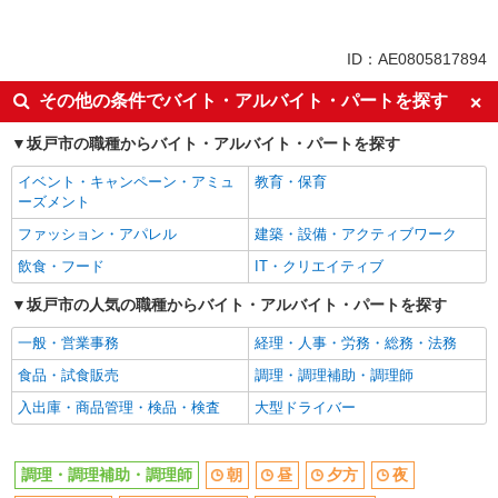
正社員
同じ特徴から坂戸(埼玉)駅の求人を探す
ID：AE0805817894
朝
昼
その他の条件でバイト・アルバイト・パートを探す
夕方
夜
坂戸市の職種からバイト・アルバイト・パートを探す
車通勤OK
バイク通勤OK
イベント・キャンペーン・アミュ
教育・保育
社宅・寮あり
入社日応相談
ーズメント
Web面接OK
友達と応募OK
ファッション・アパレル
建築・設備・アクティブワーク
職場見学OKまたは説明会あり
未経験歓迎
飲食・フード
IT・クリエイティブ
経験者・有資格者歓迎
新卒・第二新卒歓迎
坂戸市の人気の職種からバイト・アルバイト・パートを探す
女性活躍中
主婦・主夫歓迎
一般・営業事務
経理・人事・労務・総務・法務
フリーター歓迎
学歴不問
食品・試食販売
調理・調理補助・調理師
ブランクOK
ミドル（40代～）活躍中
入出庫・商品管理・検品・検査
大型ドライバー
エルダー（50代～）活躍中
シニア（60代～）活躍中
ボーナス・賞与あり
昇給あり
調理・調理補助・調理師
朝
昼
夕方
夜
時間固定シフト制
時間や曜日が選べる・シフト自由