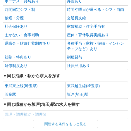
ボーナス・賞与あり
昇給あり
詳細を見る
キープ
時間固定シフト制
時間や曜日が選べる・シフト自由
禁煙・分煙
交通費支給
社会保険あり
家賃補助・住宅手当有
まかない・食事補助
産休・育休取得実績あり
退職金・財形貯蓄制度あり
各種手当（家族・役職・インセン
ティブなど）あり
社割・特典あり
制服貸与
研修制度あり
社員登用あり
同じ沿線・駅から求人を探す
東武東上線(埼玉県)
東武越生線(埼玉県)
若葉駅
坂戸(埼玉)駅
同じ職種から坂戸(埼玉)駅の求人を探す
調理・調理補助・調理師
関連する条件をもっと見る
同じ雇用形態から坂戸(埼玉)駅の求人を探す