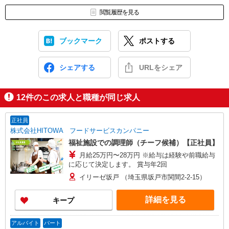
閲覧履歴を見る
ブックマーク
ポストする
シェアする
URLをシェア
12
件のこの求人と職種が同じ求人
正社員
株式会社HITOWA フードサービスカンパニー
福祉施設での調理師（チーフ候補）【正社員】
月給25万円〜28万円 ※給与は経験や前職給与
に応じて決定します。 賞与年2回
イリーゼ坂戸 （埼玉県坂戸市関間2-2-15）
詳細を見る
キープ
アルバイト
パート