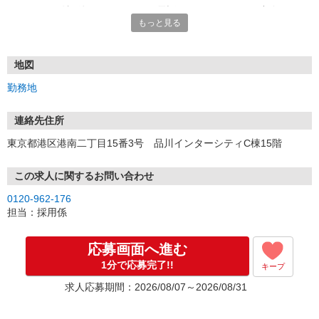
エントリー確認後、こちらよりお電話またはSMSにてご連絡をさせ
もっと見る
ていただきます。
★WEBエントリーは24時間いつでも受付できます。
お電話の際は「イーアイデムを見た」と伝えるとスムーズです。
地図
面接時には履歴書（写真貼付）をご持参ください。
勤務地
連絡先住所
東京都港区港南二丁目15番3号 品川インターシティC棟15階
この求人に関するお問い合わせ
0120-962-176
担当：採用係
応募画面へ進む
1分で応募完了!!
キープ
求人応募期間：2026/08/07～2026/08/31