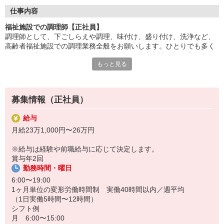
調理に集中できる環境で、仕込み・調理・盛付けなどの業務に専
仕事内容
念。
福祉施設での調理師【正社員】
チームで協力しながら、安心・安全な食事を提供します。
調理師として、下ごしらえや調理、味付け、盛り付け、洗浄など、
高齢者福祉施設での調理業務全般をお願いします。ひとりでも多く
「美味しかった」「ありがとう」の言葉が、何よりの喜び。
の方に食事の時間を楽しんでいただけるよう心を込めて作業するか
食を通じて人の心に寄り添える、やりがいのある仕事です。
もっと見る
らこそ、利用者さまの笑顔を見られたときには達成感を感じられま
す。食を通して健康を支えられるのもやりがいです。
HITOWAのフードサービスカンパニーは、全国300以上の施設で
給食運営を行う業界大手。
社員の成長を支える研修制度も整っており、長期的なキャリア形
募集情報（正社員）
成が可能です。
給与
月給23万1,000円〜26万円
※給与は経験や前職給与に応じて決定します。
賞与年2回
勤務時間・曜日
6:00〜19:00
1ヶ月単位の変形労働時間制 実働40時間以内／週平均
（1日実働5時間〜12時間）
シフト例
月 6:00〜15:00