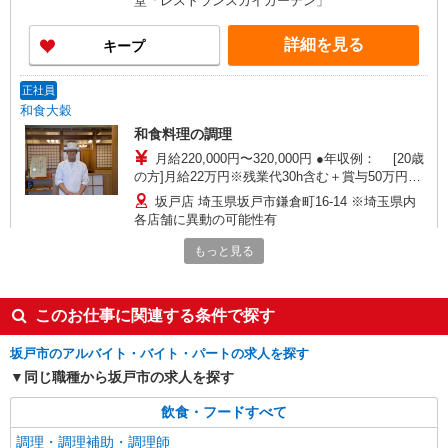
堂「レストランスカイガーデン」
詳細を見る
キープ
正社員
和食大穀
和食料理の調理
月給220,000円〜320,000円 ●年収例： [20歳
の方]月給22万円※残業代30h含む＋賞与50万円
年収314万円 [25歳の方]月給26万円※残業代30h含
坂戸店 埼玉県坂戸市鎌倉町16-14 ※埼玉県内
む＋賞与50万円 年収362万円 [30歳の方]月給30
各店舗に異動の可能性有
万円※残業代30h含む＋賞与60万円 年収444万円
※年齢・経験・能力による ※昇給あり ※現給与考
もっと見る
詳細を見る
キープ
慮
アルバイト
パート
このお仕事に関連する条件で探す
株式会社レクトン
坂戸市の公立中学校での調理補助スタッフ／食
坂戸市のアルバイト・バイト・パートの求人を探す
器洗浄
同じ職種から坂戸市の求人を探す
時給1145円
飲食・フードすべて
埼玉県坂戸市の中学校
調理・調理補助・調理師