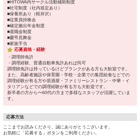
■HITOWA内サークル活動補助制度
■社宅制度（社内規定あり）
■保養所あり（軽井沢）
■従業員持株会
■確定拠出年金制度
■退職金制度
■慶弔見舞金
■家族手当
応募資格・経験
・調理師免許
・調理経験、普通自動車免許あれば尚可
調理師免許は持っているけどブランクがある方も大歓迎です。
また、高齢者施設や保育園・学校・企業での集団給食などでの
調理経験が有る方や居酒屋・ファミリーレストラン・中華・イ
タリアンなどでの調理経験が有る方も大歓迎です。
新卒者の方から〜60代の方まで多様なスタッフが活躍していま
す。
応募方法
ここまでお読みくださり、誠にありがとうございます。
お気軽に「応募する」ボタンをご利用ください。