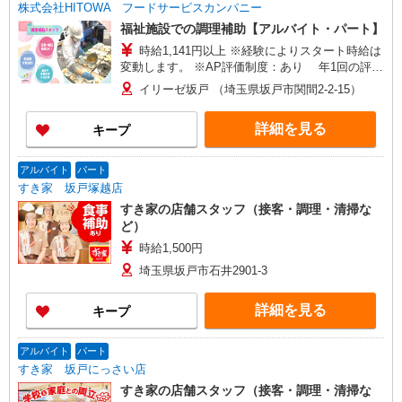
株式会社HITOWA フードサービスカンパニー
福祉施設での調理補助【アルバイト・パート】
時給1,141円以上 ※経験によりスタート時給は
変動します。 ※AP評価制度：あり 年1回の評価
により時給を見直します。 ※アルバイト賞与（寸
イリーゼ坂戸 （埼玉県坂戸市関間2-2-15）
志）：あり 年2回。勤続年数により金額UP。
詳細を見る
キープ
アルバイト
パート
すき家 坂戸塚越店
すき家の店舗スタッフ（接客・調理・清掃な
ど）
時給1,500円
埼玉県坂戸市石井2901-3
詳細を見る
キープ
アルバイト
パート
すき家 坂戸にっさい店
すき家の店舗スタッフ（接客・調理・清掃な