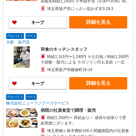
高校生時給1,150円 ※早朝手当（5:00〜9:00）時給
＋150円
埼玉県坂戸市にっさい花みず木3-19-3
詳細を見る
キープ
アルバイト
パート
大穀 坂戸店
和食のキッチンスタッフ
時給1,141円〜1,240円 ※土日祝／時給1,240円
※経験・能力による ※ガソリン代も支給（一定距
離以上の方） ●やる気次第で随時時給アップ！
埼玉県坂戸市鎌倉町16-14
詳細を見る
キープ
アルバイト
パート
株式会社ニューフジフーズサービス
病院の社員食堂で調理・販売
時給1,150円〜 昇給あり！ 成長や頑張りで昇
給実績ございます。
埼玉県鶴ヶ島市脚折145-1 関越病院内の社員食