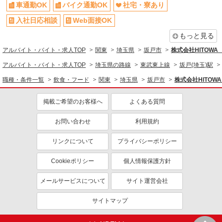
車通勤OK
バイク通勤OK
社宅・寮あり
禁煙・分煙
交通費支給
社会保険あり
家賃補助・住宅手当有
入社日応相談
Web面接OK
まかない・食事補助
産休・育休取得実績あり
もっと見る
退職金・財形貯蓄制度あり
各種手当（家族・役職・インセン
アルバイト・バイト・求人TOP
関東
埼玉県
坂戸市
株式会社HITOW
ティブなど）あり
アルバイト・バイト・求人TOP
埼玉県の路線
東武東上線
坂戸(埼玉)駅
社割・特典あり
制服貸与
職種・条件一覧
飲食・フード
関東
埼玉県
坂戸市
株式会社HITO
研修制度あり
社員登用あり
掲載ご希望のお客様へ
よくある質問
同じ職種から求人を探す
飲食・フード
お問い合わせ
利用規約
調理・調理補助・調理師
リンクについて
プライバシーポリシー
同じ特徴から求人を探す
Cookieポリシー
個人情報保護方針
車通勤OK
社宅・寮あり
メールサービスについて
サイト運営会社
未経験歓迎
ミドル（40代～）活躍中
ボーナス・賞与あり
交通費支給
サイトマップ
社会保険あり
まかない・食事補助