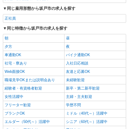
詳細を見る
キープ
同じ雇用形態から坂戸市の求人を探す
正社員
パート
株式会社ベネミール（特別養護老人ホーム さかどロイヤルの園）
同じ特徴から坂戸市の求人を探す
調理師
時給1,300円以上 試用期間 時給1,300円以上
朝
昼
（2ヶ月 習熟度により変動）
夕方
夜
特別養護老人ホーム さかどロイヤルの園
車通勤OK
バイク通勤OK
（埼玉県坂戸市大字森戸739-1）
社宅・寮あり
入社日応相談
詳細を見る
キープ
Web面接OK
友達と応募OK
職場見学OKまたは説明会あり
未経験歓迎
パート
株式会社ベネミール（特別養護老人ホーム さかどロイヤルの園）
経験者・有資格者歓迎
新卒・第二新卒歓迎
調理補助
女性活躍中
主婦・主夫歓迎
時給1,141円以上 試用期間 時給1,141円以上
フリーター歓迎
学歴不問
（2ヶ月 習熟度により変動）
ブランクOK
特別養護老人ホーム さかどロイヤルの園
ミドル（40代～）活躍中
（埼玉県坂戸市大字森戸739-1）
エルダー（50代～）活躍中
シニア（60代～）活躍中