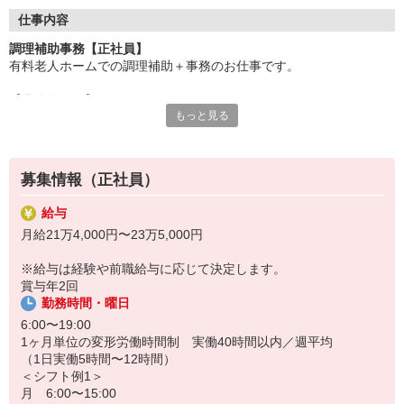
両方をサポートいただけるポジションを新たに設けました。
仕事内容
未経験の方でも安心してスタートできるよう、
調理補助事務【正社員】
教育体制を整えております。
有料老人ホームでの調理補助＋事務のお仕事です。
未経験でも安心の理由
【具体的には】
もっと見る
・盛付けや簡単な仕込み
・食器洗浄（機械使用）
・発注や帳票の入力
・電話対応、シフト作成
募集情報（正社員）
★PCスキルを活かせる
給与
★セカンドキャリアを応援
月給21万4,000円〜23万5,000円
ポイント
※給与は経験や前職給与に応じて決定します。
・調理場未経験スタート多数
賞与年2回
・落ち着いた職場で長く働ける
勤務時間・曜日
・生活リズムが安定
6:00〜19:00
1ヶ月単位の変形労働時間制 実働40時間以内／週平均
（1日実働5時間〜12時間）
＜シフト例1＞
月 6:00〜15:00