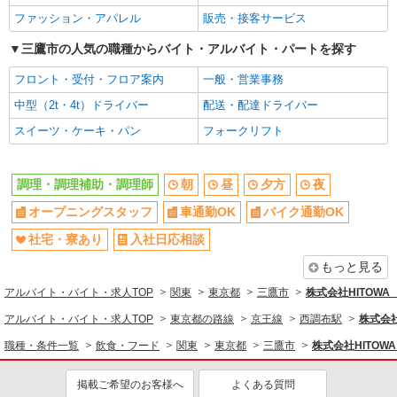
月給27万円〜30万円 ※給与は経験や前職給与
に応じて決定します。 賞与年2回
ファッション・アパレル
販売・接客サービス
友達と応募OK
職場見学OKまたは説明会あり
イリーゼ三鷹深大寺 （東京都三鷹市大沢4丁目
未経験歓迎
三鷹市の人気の職種からバイト・アルバイト・パートを探す
経験者・有資格者歓迎
15番6号）
新卒・第二新卒歓迎
女性活躍中
フロント・受付・フロア案内
一般・営業事務
詳細を見る
キープ
主婦・主夫歓迎
フリーター歓迎
中型（2t・4t）ドライバー
配送・配達ドライバー
学歴不問
ブランクOK
スイーツ・ケーキ・パン
フォークリフト
正社員
ミドル（40代～）活躍中
エルダー（50代～）活躍中
株式会社HITOWA フードサービスカンパニー
福祉施設での栄養士【正社員】
シニア（60代～）活躍中
ボーナス・賞与あり
調理・調理補助・調理師
朝
昼
夕方
夜
月給27万円〜30万円 ※給与は経験や前職給与
昇給あり
時間固定シフト制
オープニングスタッフ
に応じて決定します。 賞与年2回
車通勤OK
バイク通勤OK
時間や曜日が選べる・シフト自由
禁煙・分煙
イリーゼ三鷹深大寺 （東京都三鷹市大沢4丁目
社宅・寮あり
入社日応相談
15番6号）
交通費支給
社会保険あり
もっと見る
家賃補助・住宅手当有
まかない・食事補助
詳細を見る
キープ
アルバイト・バイト・求人TOP
関東
東京都
三鷹市
株式会社HITOW
産休・育休取得実績あり
退職金・財形貯蓄制度あり
アルバイト・バイト・求人TOP
東京都の路線
京王線
西調布駅
株式会
アルバイト
パート
各種手当（家族・役職・インセン
社割・特典あり
職種・条件一覧
飲食・フード
関東
東京都
三鷹市
株式会社HITO
ティブなど）あり
株式会社HITOWA フードサービスカンパニー
福祉施設での調理補助【アルバイト・パート】
制服貸与
研修制度あり
掲載ご希望のお客様へ
よくある質問
時給1,280円 ※経験によりスタート時給は変動