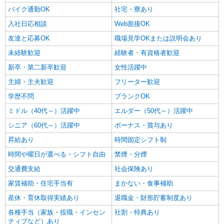
福祉施設での調理補助【アルバイト・パート】
バイク通勤OK
社宅・寮あり
時給1,230円以上 ※経験によりスタート時給は
入社日応相談
Web面接OK
変動します。 ※AP評価制度：あり 年1回の評価
により時給を見直します。 ※アルバイト賞与（寸
友達と応募OK
職場見学OKまたは説明会あり
大沢にじの里 （東京都三鷹市大沢1丁目6-3）
志）：あり 年2回。勤続年数により金額UP。
未経験歓迎
経験者・有資格者歓迎
詳細を見る
キープ
新卒・第二新卒歓迎
女性活躍中
主婦・主夫歓迎
フリーター歓迎
アルバイト
パート
株式会社HITOWA フードサービスカンパニー
学歴不問
ブランクOK
福祉施設での調理員【アルバイト・パート】
ミドル（40代～）活躍中
エルダー（50代～）活躍中
時給1,400円以上 ※経験によりスタート時給は
シニア（60代～）活躍中
ボーナス・賞与あり
変動します。 ※AP評価制度：あり 年1回の評価
により時給を見直します。 ※アルバイト賞与（寸
昇給あり
時間固定シフト制
イリーゼ三鷹深大寺 （東京都三鷹市大沢4丁目
志）：あり 年2回。勤続年数により金額UP。
15番6号）
時間や曜日が選べる・シフト自由
禁煙・分煙
交通費支給
社会保険あり
詳細を見る
キープ
家賃補助・住宅手当有
まかない・食事補助
アルバイト
パート
産休・育休取得実績あり
退職金・財形貯蓄制度あり
株式会社HITOWA フードサービスカンパニー
各種手当（家族・役職・インセン
社割・特典あり
福祉施設での調理補助【アルバイト・パート】
ティブなど）あり