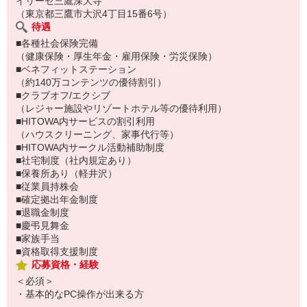
イリーゼ三鷹深大寺
（東京都三鷹市大沢4丁目15番6号）
待遇
■各種社会保険完備
（健康保険・厚生年金・雇用保険・労災保険）
■ベネフィットステーション
（約140万コンテンツの優待割引）
■クラブオフ/エクシブ
（レジャー施設やリゾートホテル等の優待利用）
■HITOWA内サービスの割引利用
（ハウスクリーニング、家事代行等）
■HITOWA内サークル活動補助制度
■社宅制度（社内規定あり）
■保養所あり（軽井沢）
■従業員持株会
■確定拠出年金制度
■退職金制度
■慶弔見舞金
■家族手当
■資格取得支援制度
応募資格・経験
＜必須＞
・基本的なPC操作が出来る方