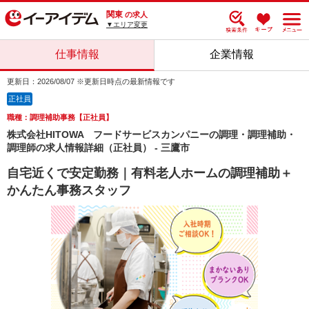
関東
の求人
▼エリア変更
仕事情報
企業情報
更新日：2026/08/07 ※更新日時点の最新情報です
正社員
職種：調理補助事務【正社員】
株式会社HITOWA フードサービスカンパニーの調理・調理補助・
調理師の求人情報詳細（正社員） - 三鷹市
自宅近くで安定勤務｜有料老人ホームの調理補助＋
かんたん事務スタッフ