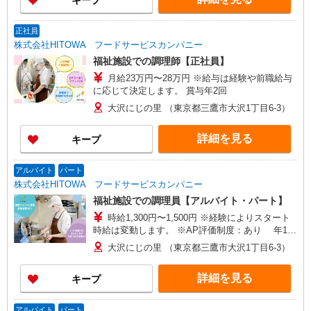
キープ
正社員
株式会社HITOWA フードサービスカンパニー
福祉施設での調理師【正社員】
月給23万円〜28万円 ※給与は経験や前職給与
に応じて決定します。 賞与年2回
大沢にじの里 （東京都三鷹市大沢1丁目6-3）
詳細を見る
キープ
アルバイト
パート
株式会社HITOWA フードサービスカンパニー
福祉施設での調理員【アルバイト・パート】
時給1,300円〜1,500円 ※経験によりスタート
時給は変動します。 ※AP評価制度：あり 年1回
の評価により時給を見直します。 ※アルバイト賞
大沢にじの里 （東京都三鷹市大沢1丁目6-3）
与（寸志）：あり 年2回。勤続年数により金額
UP。
詳細を見る
キープ
アルバイト
パート