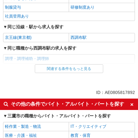
時給1,230円 ※経験によりスタート時給は変動
制服貸与
研修制度あり
します。 ※AP評価制度：あり 年1回の評価によ
り時給を見直します。 ※アルバイト賞与（寸
社員登用あり
大沢にじの里 （東京都三鷹市大沢1丁目6-3）
志）：あり 年2回。勤続年数により金額UP。
同じ沿線・駅から求人を探す
詳細を見る
キープ
京王線(東京都)
西調布駅
正社員
同じ職種から西調布駅の求人を探す
株式会社HITOWA フードサービスカンパニー
福祉施設での調理師（エリアチーフ）【正社
調理・調理補助・調理師
員】
関連する条件をもっと見る
同じ雇用形態から西調布駅の求人を探す
月給28万円〜32万円 固定残業時間（トータ
ル） 30.00時間/月 残業代 5万1,000円〜6万円 ※給
正社員
与は経験や前職給与に応じて決定します。 賞与年
イリーゼ三鷹深大寺 （東京都三鷹市大沢4丁目
2回
15番6号）
同じ特徴から西調布駅の求人を探す
ID：AE0805817892
朝
昼
詳細を見る
その他の条件でバイト・アルバイト・パートを探す
キープ
夕方
夜
三鷹市の職種からバイト・アルバイト・パートを探す
正社員
オープニングスタッフ
車通勤OK
株式会社HITOWA フードサービスカンパニー
軽作業・製造・物流
IT・クリエイティブ
バイク通勤OK
社宅・寮あり
福祉施設での調理師【正社員】
医療・介護・福祉
教育・保育
入社日応相談
Web面接OK