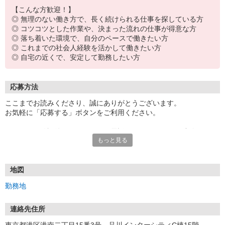
【こんな方歓迎！】
◎ 無理のない働き方で、長く続けられる仕事を探している方
◎ コツコツとした作業や、決まった流れの仕事が得意な方
◎ 落ち着いた環境で、自分のペースで働きたい方
◎ これまでの社会人経験を活かして働きたい方
◎ 自宅の近くで、安定して勤務したい方
応募方法
ここまでお読みくださり、誠にありがとうございます。
お気軽に「応募する」ボタンをご利用ください。
エントリー確認後、こちらよりお電話またはSMSにてご連絡をさせ
もっと見る
ていただきます。
★WEBエントリーは24時間いつでも受付できます。
お電話の際は「イーアイデムを見た」と伝えるとスムーズです。
地図
面接時には履歴書（写真貼付）をご持参ください。
勤務地
連絡先住所