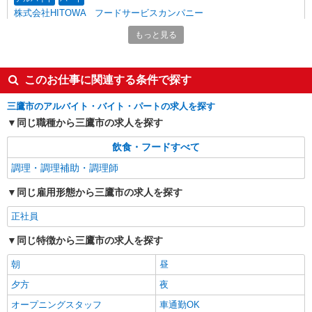
株式会社HITOWA フードサービスカンパニー
福祉施設での調理補助【アルバイト・パート】
もっと見る
時給1,350円以上 ※経験によりスタート時給は
変動します。 ※AP評価制度：あり 年1回の評価
により時給を見直します。 ※アルバイト賞与（寸
イリーゼ三鷹深大寺 （東京都三鷹市大沢4丁目
このお仕事に関連する条件で探す
志）：あり 年2回。勤続年数により金額UP。
15番6号）
三鷹市のアルバイト・バイト・パートの求人を探す
詳細を見る
キープ
同じ職種から三鷹市の求人を探す
飲食・フードすべて
アルバイト
パート
株式会社HITOWA フードサービスカンパニー
調理・調理補助・調理師
福祉施設での調理補助【アルバイト・パート】
同じ雇用形態から三鷹市の求人を探す
時給1,250円以上 ※経験によりスタート時給は
変動します。 ※AP評価制度：あり 年1回の評価
正社員
により時給を見直します。 ※アルバイト賞与（寸
大沢にじの里 （東京都三鷹市大沢1丁目6-3）
志）：あり 年2回。勤続年数により金額UP。
同じ特徴から三鷹市の求人を探す
詳細を見る
キープ
朝
昼
夕方
夜
アルバイト
パート
オープニングスタッフ
車通勤OK
株式会社HITOWA フードサービスカンパニー