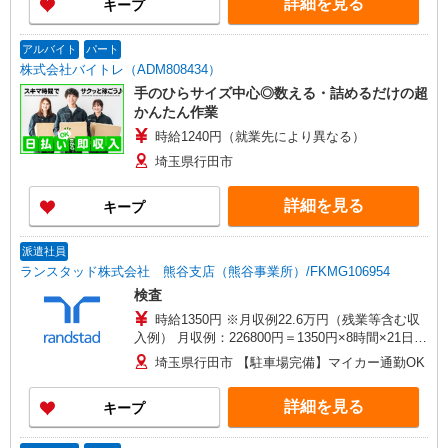
詳細を見る
キープ
アルバイト
パート
株式会社バイトレ（ADM808434）
手のひらサイズ中心◎数える・詰めるだけの超
かんたん作業
時給1240円（就業先により異なる）
埼玉県行田市
詳細を見る
キープ
派遣社員
ランスタッド株式会社 熊谷支店（熊谷事業所）/FKMG106954
検査
時給1350円 ※月収例22.6万円（残業等含む収
入例） 月収例：226800円＝1350円×8時間×21日勤
務の場合＋残業代、交通費別途支給 ※交通費実費
埼玉県行田市 【駐車場完備】マイカー通勤OK
支給／当社規定あり。交通費支給あり
詳細を見る
キープ