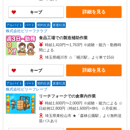
詳細を見る
キープ
アルバイト
パート
契約社員
派遣社員
株式会社ビリーフクラブ
食品工場での製造補助作業
時給1,410円〜1,763円 ※経験・能力・勤務時
間による
埼玉県桶川市 ☆「桶川駅」より車で15分
詳細を見る
キープ
アルバイト
パート
契約社員
派遣社員
株式会社ビリーフレーブ
リーチフォークでの倉庫内作業
時給1,600円〜2,000円 ※経験・能力による ☆
日給例12,800円（時給1,600円×8H） ☆月収例
281,600円（時給1,600円×8H×22日）
埼玉県東松山市 ★「森林公園駅」より無料送
迎バスあり