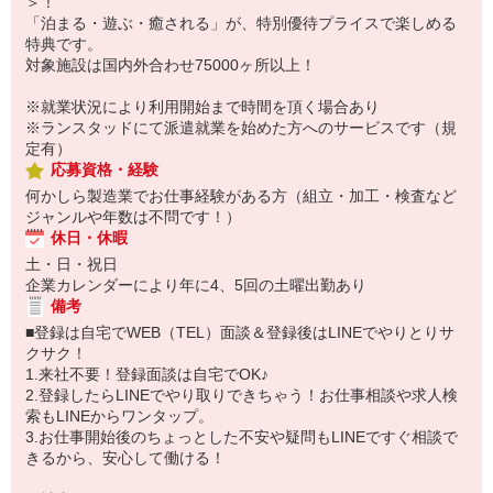
＞！
「泊まる・遊ぶ・癒される」が、特別優待プライスで楽しめる
特典です。
対象施設は国内外合わせ75000ヶ所以上！
※就業状況により利用開始まで時間を頂く場合あり
※ランスタッドにて派遣就業を始めた方へのサービスです（規
定有）
応募資格・経験
何かしら製造業でお仕事経験がある方（組立・加工・検査など
ジャンルや年数は不問です！）
休日・休暇
土・日・祝日
企業カレンダーにより年に4、5回の土曜出勤あり
備考
■登録は自宅でWEB（TEL）面談＆登録後はLINEでやりとりサ
クサク！
1.来社不要！登録面談は自宅でOK♪
2.登録したらLINEでやり取りできちゃう！お仕事相談や求人検
索もLINEからワンタップ。
3.お仕事開始後のちょっとした不安や疑問もLINEですぐ相談で
きるから、安心して働ける！