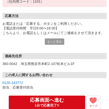
（社内用コード：1101）
応募方法
お電話または「応募する」ボタンをご利用ください。
【電話受付時間 平日9:00〜18:00】
こちらより、お電話もしくはメールにてご連絡をさせて頂きます。
※ランスタッドに未登録の方はまず、ご登録が必要です。
もっと見る
■ご登録の際には、「アイデムお仕事No.FKMG107005」をお伝えく
ださい。
連絡先住所
【来社しないでOK！電話やWEBで自宅にいながらカンタン登録】
360-0042 埼玉県熊谷市本町2-107松本ビル1F
ランスタッドでは、自宅にいながらお電話/WEB面談での登録が可能
です。
この求人に関するお問い合わせ
支店への来社は不要！登録時にあなたの希望をお伝えいただけれ
0120-243772
ば、
担当：応募受付担当
コーディネーターがピッタリのお仕事を厳選してご紹介いたしま
す。
応募画面へ進む
※詳細はお仕事のご紹介時にお伝えします。
1分で応募完了!!
キープ