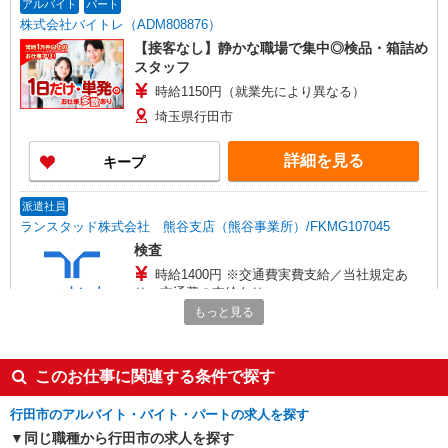
アルバイト
パート
株式会社バイトレ（ADM808876）
【接客なし】静かな職場で集中◎検品・箱詰め
スタッフ
時給1150円（就業先により異なる）
埼玉県行田市
詳細を見る
キープ
派遣社員
ランスタッド株式会社 熊谷支店（熊谷事業所）/FKMG107045
検査
時給1400円 ※交通費実費支給／当社規定あ
り。交通費の支給あり
もっと見る
埼玉県行田市斎条 利根大堰から車で約7分／千
代田町・邑楽町からも通勤が便利な立地です。
このお仕事に関連する条件で探す
詳細を見る
キープ
行田市のアルバイト・バイト・パートの求人を探す
アルバイト
パート
同じ職種から行田市の求人を探す
株式会社バイトレ（ADM808891）