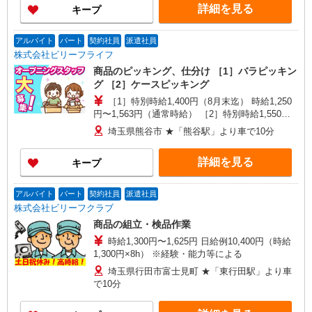
詳細を見る
キープ
アルバイト
パート
契約社員
派遣社員
株式会社ビリーフライフ
商品のピッキング、仕分け ［1］バラピッキン
グ ［2］ケースピッキング
［1］特別時給1,400円（8月末迄） 時給1,250
円〜1,563円（通常時給） ［2］特別時給1,550円
（8月末迄） 時給1,350円〜1,688円（通常時給）
埼玉県熊谷市 ★「熊谷駅」より車で10分
※経験・能力による
詳細を見る
キープ
アルバイト
パート
契約社員
派遣社員
株式会社ビリーフクラブ
商品の組立・検品作業
時給1,300円〜1,625円 日給例10,400円（時給
1,300円×8h） ※経験・能力等による
埼玉県行田市富士見町 ★「東行田駅」より車
で10分