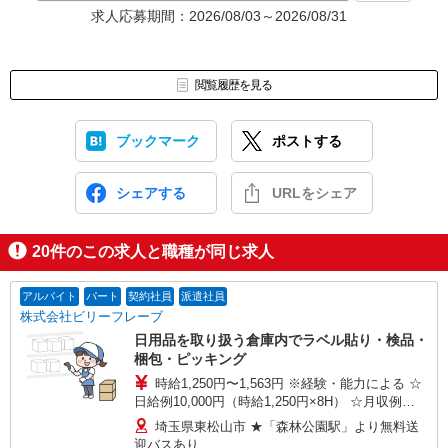
求人応募期間：2026/08/03～2026/08/31
閲覧履歴を見る
ブックマーク
ポストする
シェアする
URLをシェア
20
件のこの求人と職種が同じ求人
アルバイト
パート
契約社員
派遣社員
株式会社ビリーフレーブ
日用品を取り扱う倉庫内でラベル貼り・検品・
梱包・ピッキング
時給1,250円〜1,563円 ※経験・能力による ☆
日給例10,000円（時給1,250円×8H） ☆月収例
220,000円（時給1,250円×8H×22日）
埼玉県東松山市 ★「森林公園駅」より無料送
迎バスあり