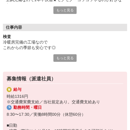
方にピッタリ！
もっと見る
●勤務先企業の特徴
国内外のトップシェア製品を多数持つ高い技術力が強みの企業で
す
仕事内容
検査
空調完備なので汗をかく心配なし！
冷暖房完備の工場なので
あなたの製造経験をここで活かしませんか？
これからの季節も安心です◎
もっと見る
電子機器や医療機器に使われる
＜事業内容＞半導体、理化学、医療機器の設計・開発から製造・
小さくて軽い樹脂製品を作っています
販売
＜従業員数＞50人以上‐100人未満
＜仕事内容＞
＜働いている年齢層＞20代〜50代
募集情報（派遣社員）
・マシンにセット
・ボタンをポチっと押す
給与
・加工が終わったら取り出す
時給1316円
・目視でチェック
※交通費実費支給／当社規定あり。交通費支給あり
勤務時間・曜日
【ここがポイント！】
静かな雰囲気の中で
8:30〜17:30／実働8時間00分（休憩60分）
モクモクと作業に集中できます♪
■日勤