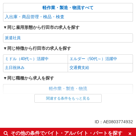
【迷ったらコレ】箱に入れるだけ♪モクモク軽
軽作業・製造・物流すべて
作業スタッフ
入出庫・商品管理・検品・検査
時給1150円（就業先により異なる）
同じ雇用形態から行田市の求人を探す
埼玉県行田市
派遣社員
詳細を見る
キープ
同じ特徴から行田市の求人を探す
アルバイト
パート
契約社員
派遣社員
ミドル（40代～）活躍中
エルダー（50代～）活躍中
株式会社ビリーフクラブ
土日祝休み
商品の組立・検品作業
交通費支給
時給1,300円〜1,625円 日給例10,400円（時給
同じ職種から求人を探す
1,300円×8h） ※経験・能力等による
埼玉県行田市富士見町 ★「東行田駅」より車
軽作業・製造・物流
で10分
入出庫・商品管理・検品・検査
関連する条件をもっと見る
詳細を見る
キープ
同じ特徴から求人を探す
ミドル（40代～）活躍中
土日祝休み
派遣社員
ID：AE0803774932
日研トータルソーシング株式会社（お仕事No.4A209）
交通費支給
その他の条件でバイト・アルバイト・パートを探す
自動車サスペンションの製造