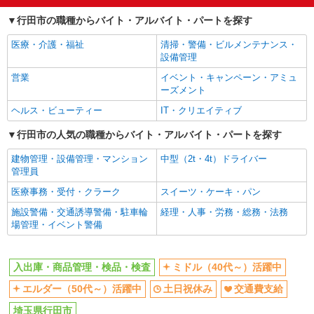
時給1500円 別途交通費支給 ＜月収＞ 243000
行田市の職種からバイト・アルバイト・パートを探す
円以上可 155H＋深夜375円×28H
埼玉県行田市
医療・介護・福祉
清掃・警備・ビルメンテナンス・
設備管理
詳細を見る
キープ
営業
イベント・キャンペーン・アミュ
ーズメント
正社員
ヘルス・ビューティー
IT・クリエイティブ
株式会社テクノ・サービス マニュファクチャリング【埼玉県】
行田市の人気の職種からバイト・アルバイト・パートを探す
製造スタッフ（組立・加工・目視検査・機械操
作など）
建物管理・設備管理・マンション
中型（2t・4t）ドライバー
月給210000〜260000円（スキル・経験を考
管理員
慮）
医療事務・受付・クラーク
スイーツ・ケーキ・パン
埼玉県行田市 （他にも埼玉県内に多数あり）
※勤務地はご希望を考慮の上、ご自宅を中心に通
施設警備・交通誘導警備・駐車輪
経理・人事・労務・総務・法務
勤時間120分圏内のエリアとなります。（転勤な
場管理・イベント警備
し）
詳細を見る
キープ
入出庫・商品管理・検品・検査
ミドル（40代～）活躍中
派遣社員
株式会社テクノ・サービス 埼玉県エリア（03）
エルダー（50代～）活躍中
土日祝休み
交通費支給
工場のカンタン軽作業、倉庫での箱詰め・入出
埼玉県行田市