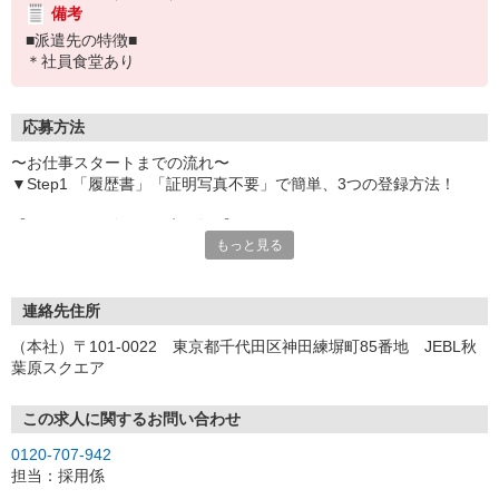
備考
■派遣先の特徴■
＊社員食堂あり
応募方法
〜お仕事スタートまでの流れ〜
▼Step1 「履歴書」「証明写真不要」で簡単、3つの登録方法！
【オンライン登録（目安5分）】
もっと見る
いつでも好きな時間に登録OK
【電話登録（目安20分）】
受付時間/平日9:00〜19:00
連絡先住所
※電話登録の場合、就業前には登録会へお越しください
（本社）〒101-0022 東京都千代田区神田練塀町85番地 JEBL秋
葉原スクエア
【来場登録（目安1時間30分）】
受付時間/平日10:00〜17:00
この求人に関するお問い合わせ
▼Step2 全国にあるお仕事の中から、あなたにピッタリのお仕事を
0120-707-942
ご案内
担当：採用係
▼Step3 就業前に職場見学で気になる事はしっかりチェック！