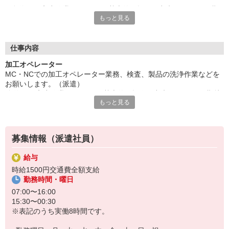
簡単なPC入力作業あり。PCは基本的な操作が出来ればOK。長期
もっと見る
就業可能。40代など幅広い年齢層の方が活躍中。
社食1食420円。2パターンの勤務時間帯あり。休憩時間の相談可
能。残業多めなのでシッカリ稼ぎたい方必見です。
給与即払いOK！ただし就業状況によりご利用いただけない場合
仕事内容
があります。詳細はオペレーターへお問い合わせください。
加工オペレーター
MC・NCでの加工オペレーター業務、検査、製品の洗浄作業などを
『テクノ・サービス』は、派遣業界大手スタッフサービスグルー
お願いします。（派遣）
プです。
簡単なPC入力作業あり。PCは基本的な操作が出来ればOK。長期就
全国にあるお仕事の中から、一人ひとりのスキルや希望条件に応
もっと見る
業可能。40代など幅広い年齢層の方が活躍中。
じたお仕事をご案内します。
社食1食420円。2パターンの勤務時間帯あり。休憩時間の相談可
安全管理体制も万全ですので安心してご就業いただけます。
能。残業多めなのでシッカリ稼ぎたい方必見です。
登録方法は、【オンライン】【電話】【登録会来場】の3つから
募集情報（派遣社員）
選べます♪
★★履歴書・証明写真は不要！★★
給与
また、ご登録済の方はお仕事の紹介がスムーズです。
時給1500円交通費全額支給
ご応募お待ちしています。
勤務時間・曜日
07:00〜16:00
15:30〜00:30
※表記のうち実働8時間です。