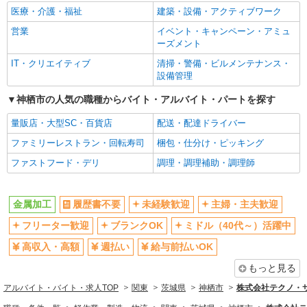
医療・介護・福祉
建築・設備・アクティブワーク
営業
イベント・キャンペーン・アミュ
ーズメント
IT・クリエイティブ
清掃・警備・ビルメンテナンス・
設備管理
神栖市の人気の職種からバイト・アルバイト・パートを探す
量販店・大型SC・百貨店
配送・配達ドライバー
ファミリーレストラン・回転寿司
梱包・仕分け・ピッキング
ファストフード・デリ
調理・調理補助・調理師
金属加工
履歴書不要
未経験歓迎
主婦・主夫歓迎
フリーター歓迎
ブランクOK
ミドル（40代～）活躍中
高収入・高額
週払い
給与前払いOK
もっと見る
アルバイト・バイト・求人TOP
関東
茨城県
神栖市
株式会社テクノ・サー