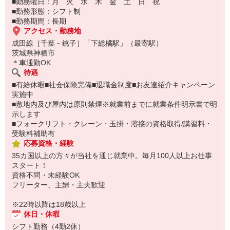
■勤務曜日：月 火 水 木 金 土 日 祝
■勤務形態：シフト制
■勤務期間：長期
アクセス・勤務地
成田線［千葉－銚子］「下総橘駅」（最寄駅）
茨城県神栖市
＊車通勤OK
待遇
■有給休暇■社会保険完備■退職金制度■お友達紹介キャンペーン
実施中
■敷地内及び屋内は原則禁煙※就業前までに就業条件明示書で明
示します
■フォークリフト・クレーン・玉掛・溶接の資格取得/講習料・
受験料補助有
応募資格・経験
35カ国以上の方々が当社を通じ就業中。毎月100人以上お仕事
スタート！
資格不問・未経験OK
フリーター、主婦・主夫歓迎
※22時以降は18歳以上
休日・休暇
シフト勤務（4勤2休）