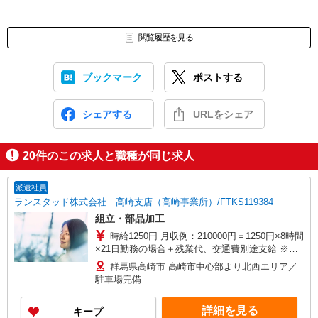
閲覧履歴を見る
ブックマーク
ポストする
シェアする
URLをシェア
20
件のこの求人と職種が同じ求人
派遣社員
ランスタッド株式会社 高崎支店（高崎事業所）/FTKS119384
組立・部品加工
時給1250円 月収例：210000円＝1250円×8時間
×21日勤務の場合＋残業代、交通費別途支給 ※交
通費実費支給／当社規定あり。
群馬県高崎市 高崎市中心部より北西エリア／
駐車場完備
詳細を見る
キープ