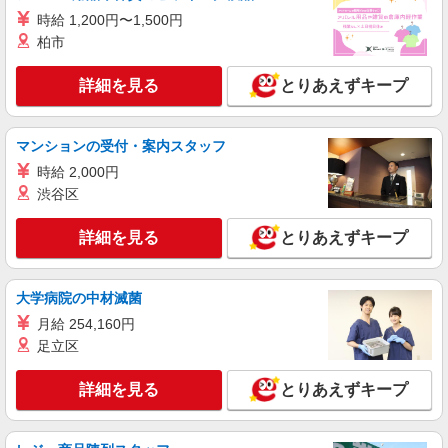
時給1,350円 交通費：既定支給
時給 1,200円〜1,500円
群馬県高崎市
柏市
詳細を見る
とりあえずキープ
詳細を見る
キープ
派遣社員
マンションの受付・案内スタッフ
株式会社綜合キャリアオプション（1314VJ0805G15★3-S-T3）
時給 2,000円
機械オペレーター/日払いOK
渋谷区
時給1,550円 交通費：既定支給
群馬県高崎市
詳細を見る
とりあえずキープ
詳細を見る
キープ
大学病院の中材滅菌
派遣社員
月給 254,160円
株式会社テクノ・サービス/お仕事No/0894280
足立区
木材加工
時給1300円 月収例：213、000円（月収例21日
詳細を見る
とりあえずキープ
実働）（残業・休日出勤手当て等が含まれていま
す） 交通費全額支給
群馬県高崎市 ＊車・バイク通勤OK