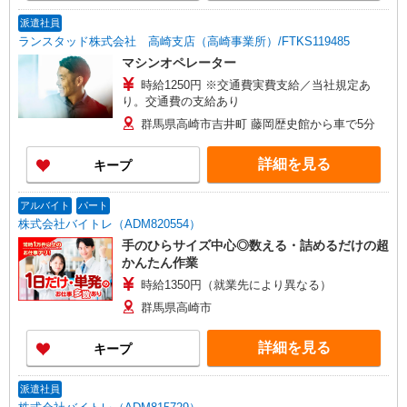
派遣社員
ランスタッド株式会社 高崎支店（高崎事業所）/FTKS119485
マシンオペレーター
時給1250円 ※交通費実費支給／当社規定あ
り。交通費の支給あり
群馬県高崎市吉井町 藤岡歴史館から車で5分
詳細を見る
キープ
アルバイト
パート
株式会社バイトレ（ADM820554）
手のひらサイズ中心◎数える・詰めるだけの超
かんたん作業
時給1350円（就業先により異なる）
群馬県高崎市
詳細を見る
キープ
派遣社員