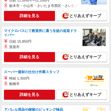
日給 11,000円〜12,100円
戦力エージェント株式会社
栃木市・小山市・さいたま市西区・さいたま市岩槻区・久喜市・
機械オペレーター
時給1,400円＋別途交通費全額支給 〈月収例〉
詳細を見る
とりあえずキープ
月21日稼働の場合 月収236,019円
群馬県高崎市吉井町
マイクロバスにて教習所に通う生徒の送迎ドラ
イバー
詳細を見る
キープ
日給 15,850円
箕面市
派遣社員
戦力エージェント株式会社
詳細を見る
とりあえずキープ
機械オペレーター
時給1,450円〜1,500円＋別途交通費全額支給
〈月収例〉 月21日稼働の場合 月収236,019〜
スーパー資材の仕分け作業スタッフ
244,125円（時給1450円×実働時間）
群馬県高崎市吉井町
時給 1,350円
船橋市
詳細を見る
キープ
詳細を見る
とりあえずキープ
派遣社員
株式会社綜合キャリアオプション（1314VJ0805G16★12-N-T4）
機械オペレーター/日払いOK
アパレル用品や雑貨のピッキング検品