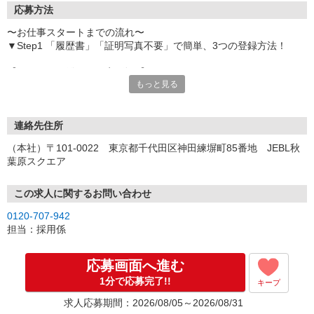
応募方法
〜お仕事スタートまでの流れ〜
▼Step1 「履歴書」「証明写真不要」で簡単、3つの登録方法！
【オンライン登録（目安5分）】
もっと見る
いつでも好きな時間に登録OK
【電話登録（目安20分）】
受付時間/平日9:00〜19:00
連絡先住所
※電話登録の場合、就業前には登録会へお越しください
（本社）〒101-0022 東京都千代田区神田練塀町85番地 JEBL秋
葉原スクエア
【来場登録（目安1時間30分）】
受付時間/平日10:00〜17:00
この求人に関するお問い合わせ
▼Step2 全国にあるお仕事の中から、あなたにピッタリのお仕事を
0120-707-942
ご案内
担当：採用係
▼Step3 就業前に職場見学で気になる事はしっかりチェック！
▼Step4 気に入ったら雇用契約・お仕事スタート
応募画面へ進む
応募⇒最短で2日後からの勤務も可能です！
1分で応募完了!!
キープ
求人応募期間：2026/08/05～2026/08/31