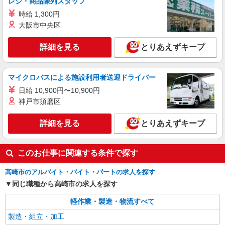
レジ・商品陳列スタッフ
詳細を見る
キープ
時給 1,300円
大阪市中央区
派遣社員
株式会社テクノ・サービス/お仕事No/0893738
詳細を見る
とりあえずキープ
印刷機オペレーター
時給1300円 月収例：266、000円（月収例21日
マイクロバスによる施設利用者送迎ドライバー
実働残業代込）（残業・休日出勤手当て等が含ま
れています） 交通費全額支給
日給 10,900円〜10,900円
群馬県高崎市
神戸市須磨区
詳細を見る
キープ
詳細を見る
とりあえずキープ
このお仕事に関連する条件で探す
高崎市のアルバイト・バイト・パートの求人を探す
同じ職種から高崎市の求人を探す
軽作業・製造・物流すべて
製造・組立・加工