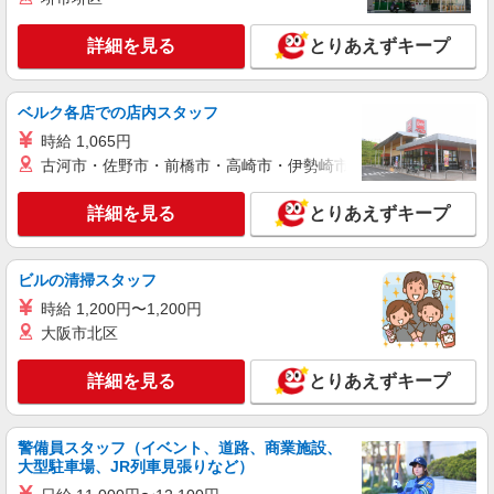
製造スタッフ（組立・加工・目視検査・機械操
作など）
詳細を見る
とりあえずキープ
月給190000〜240000円（スキル・経験を考
慮）
群馬県高崎市 （他にも群馬県内に多数あり）
ベルク各店での店内スタッフ
※勤務地はご希望を考慮の上、ご自宅を中心に通
時給 1,065円
勤時間120分圏内のエリアとなります。（転勤な
古河市・佐野市・前橋市・高崎市・伊勢崎市・太田市・館林市・
し）
詳細を見る
キープ
詳細を見る
とりあえずキープ
正社員
JDSエンジニアリング株式会社
宅配ボックスの製造スタッフ／板金加工・溶接
ビルの清掃スタッフ
［1］管理者・管理者候補 ［2］製造スタッフ
時給 1,200円〜1,200円
［1］月給36万円〜＋各種手当あり ［2］月給
大阪市北区
23万円〜＋残業代全額支給＋各種手当あり ※試用
期間：3ヶ月（条件は本採用と同じ） 【諸手当】
群馬県高崎市倉賀野町3544-1 ◎車・バイク通
詳細を見る
・家族手当 ・通勤手当（規定内支給） ・役職手当
とりあえずキープ
勤OK（無料駐車場完備） ◎転勤なし
・塗装手当 ※年収は経験や勤続年数による ※賞与
は年2回（昨年度実績）
詳細を見る
キープ
警備員スタッフ（イベント、道路、商業施設、
大型駐車場、JR列車見張りなど）
派遣社員