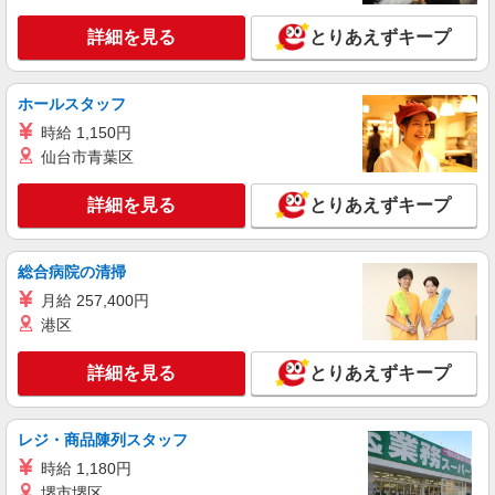
派遣社員
詳細を見る
とりあえずキープ
株式会社バイトレ（ADM819305）
お惣菜の箱詰め業務（休憩時間10分就業時間
に含む）
ホールスタッフ
時給1100円
時給 1,150円
群馬県高崎市
仙台市青葉区
詳細を見る
キープ
詳細を見る
とりあえずキープ
派遣社員
総合病院の清掃
株式会社バイトレ（ADM814548）
月給 257,400円
チラシ等の切れ端の片づけ業務
港区
時給1229円
群馬県高崎市
詳細を見る
とりあえずキープ
詳細を見る
キープ
レジ・商品陳列スタッフ
正社員
時給 1,180円
株式会社テクノ・サービス マニュファクチャリング【群馬県】
堺市堺区