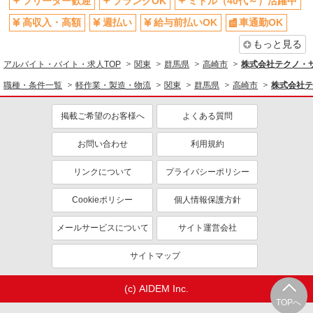
フリーター歓迎
ブランクOK
ミドル（40代～）活躍中
高収入・高額
週払い
給与前払いOK
車通勤OK
もっと見る
アルバイト・バイト・求人TOP
関東
群馬県
高崎市
株式会社テクノ・サー
職種・条件一覧
軽作業・製造・物流
関東
群馬県
高崎市
株式会社テ
掲載ご希望のお客様へ
よくある質問
お問い合わせ
利用規約
リンクについて
プライバシーポリシー
Cookieポリシー
個人情報保護方針
メールサービスについて
サイト運営会社
サイトマップ
(c) AIDEM Inc.
TOPへ