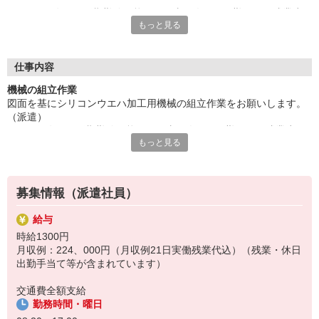
OJT研修有り。長期勤務可能なお仕事。人気の日勤のみ。残業少
もっと見る
なめ。
小休憩有りでリフレッシュできる。50代の方など幅広く活躍中。
ご応募お待ちしております
給与即払いサービスは就業状況によって利用できないケースがご
仕事内容
ざいます。詳細はオペレーターまでお問合せください。
機械の組立作業
図面を基にシリコンウエハ加工用機械の組立作業をお願いします。
『テクノ・サービス』は、派遣業界大手スタッフサービスグルー
（派遣）
プです。
OJT研修有り。長期勤務可能なお仕事。人気の日勤のみ。残業少な
全国にあるお仕事の中から、一人ひとりのスキルや希望条件に応
もっと見る
め。
じたお仕事をご案内します。
小休憩有りでリフレッシュできる。50代の方など幅広く活躍中。ご
安全管理体制も万全ですので安心してご就業いただけます。
応募お待ちしております
登録方法は、【オンライン】【電話】【登録会来場】の3つから
募集情報（派遣社員）
選べます♪
★★履歴書・証明写真は不要！★★
給与
また、ご登録済の方はお仕事の紹介がスムーズです。
時給1300円
ご応募お待ちしています。
月収例：224、000円（月収例21日実働残業代込）（残業・休日
出勤手当て等が含まれています）
交通費全額支給
勤務時間・曜日