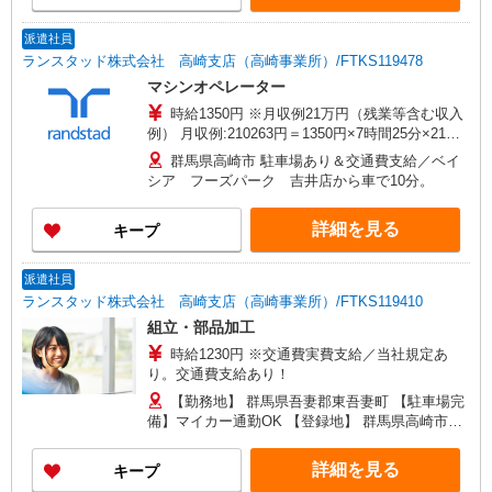
派遣社員
ランスタッド株式会社 高崎支店（高崎事業所）/FTKS119478
マシンオペレーター
時給1350円 ※月収例21万円（残業等含む収入
例） 月収例:210263円＝1350円×7時間25分×21日
勤務の場合＋残業代、交通費別途支給 ※交通費実
群馬県高崎市 駐車場あり＆交通費支給／ベイ
費支給／当社規定あり。
シア フーズパーク 吉井店から車で10分。
詳細を見る
キープ
派遣社員
ランスタッド株式会社 高崎支店（高崎事業所）/FTKS119410
組立・部品加工
時給1230円 ※交通費実費支給／当社規定あ
り。交通費支給あり！
【勤務地】 群馬県吾妻郡東吾妻町 【駐車場完
備】マイカー通勤OK 【登録地】 群馬県高崎市上
中居町175-1 カツミビル1F ※上記は登録場所と
なります
詳細を見る
キープ