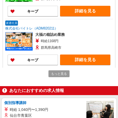
詳細を見る
キープ
派遣社員
株式会社バイトレ（ADM820211）
大福の箱詰め業務
時給1168円
群馬県高崎市
詳細を見る
キープ
アルバイト
パート
もっと見る
株式会社バイトレ（ADM814629）
久しぶりのお仕事に｜座ってできるモクモク軽
作業
あなたにおすすめの求人情報
時給1170円（就業先により異なる）
群馬県高崎市
個別指導講師
時給 1,040円〜1,390円
詳細を見る
キープ
仙台市青葉区