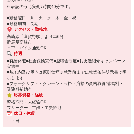
08:20〜17:00
※表記のうち実働7時間40分です。
■勤務曜日：月 火 水 木 金 祝
■勤務期間：長期
アクセス・勤務地
高崎線「倉賀野駅」より車6分
群馬県高崎市
＊車・バイク通勤OK
待遇
■有給休暇■社会保険完備■退職金制度■お友達紹介キャンペーン
実施中
■敷地内及び屋内は原則禁煙※就業前までに就業条件明示書で明
示します
■フォークリフト・クレーン・玉掛・溶接の資格取得/講習料・
受験料補助有
応募資格・経験
資格不問・未経験OK
フリーター、主婦・主夫歓迎
休日・休暇
土・日