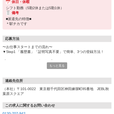
休日・休暇
シフト勤務（5勤2休または5勤1休）
備考
■派遣先の特徴■
＊駅チカです
応募方法
〜お仕事スタートまでの流れ〜
▼Step1 「履歴書」「証明写真不要」で簡単、3つの登録方法！
【オンライン登録（目安5分）】
もっと見る
いつでも好きな時間に登録OK
【電話登録（目安20分）】
受付時間/平日9:00〜19:00
連絡先住所
※電話登録の場合、就業前には登録会へお越しください
（本社）〒101-0022 東京都千代田区神田練塀町85番地 JEBL秋
葉原スクエア
【来場登録（目安1時間30分）】
受付時間/平日10:00〜17:00
この求人に関するお問い合わせ
▼Step2 全国にあるお仕事の中から、あなたにピッタリのお仕事を
0120-707-942