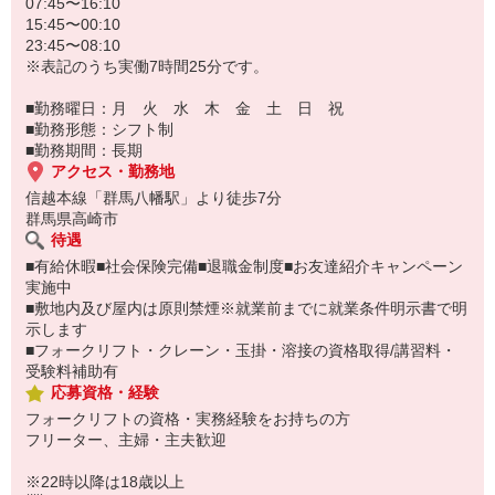
07:45〜16:10
15:45〜00:10
23:45〜08:10
※表記のうち実働7時間25分です。
■勤務曜日：月 火 水 木 金 土 日 祝
■勤務形態：シフト制
■勤務期間：長期
アクセス・勤務地
信越本線「群馬八幡駅」より徒歩7分
群馬県高崎市
待遇
■有給休暇■社会保険完備■退職金制度■お友達紹介キャンペーン
実施中
■敷地内及び屋内は原則禁煙※就業前までに就業条件明示書で明
示します
■フォークリフト・クレーン・玉掛・溶接の資格取得/講習料・
受験料補助有
応募資格・経験
フォークリフトの資格・実務経験をお持ちの方
フリーター、主婦・主夫歓迎
※22時以降は18歳以上