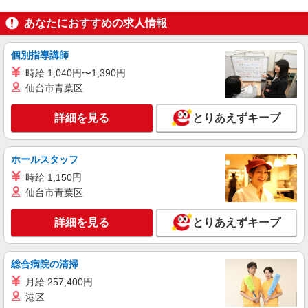
フォークリフト作業（リーチ）
あなたにおすすめの求人情報
時給1,380円＋別途交通費全額支給
群馬県高崎市宮原町
個別指導講師
時給 1,040円〜1,390円
詳細を見る
キープ
仙台市青葉区
派遣社員
詳細を見る
とりあえずキープ
株式会社テクノ・サービス/お仕事No/0908980
フォークリフト作業
時給1300円 月収例：208、000円（月収例21日
ホールスタッフ
実働）（残業・休日出勤手当て等が含まれていま
時給 1,150円
す） 交通費全額支給
群馬県高崎市
仙台市青葉区
詳細を見る
キープ
詳細を見る
とりあえずキープ
派遣社員
株式会社テクノ・サービス/お仕事No/0899481
総合病院の清掃
フォークリフト作業
月給 257,400円
時給1350円 月収例：304、000円（月収例21日
港区
実働残業代込）（残業・休日出勤手当て等が含ま