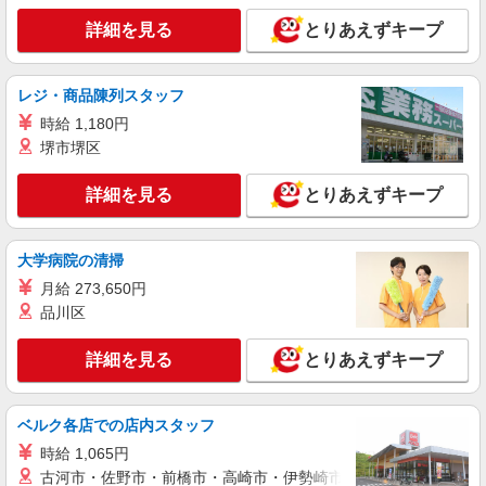
れています） 交通費全額支給
群馬県高崎市 ＊車・バイク通勤OK
詳細を見る
とりあえずキープ
詳細を見る
キープ
レジ・商品陳列スタッフ
派遣社員
時給 1,180円
株式会社テクノ・サービス/お仕事No/0890211
堺市堺区
フォークリフト作業
詳細を見る
時給1400円 月収例：220、000円（月収例21日
とりあえずキープ
実働）（残業・休日出勤手当て等が含まれていま
す） 交通費全額支給
群馬県高崎市 ＊車・バイク通勤OK
大学病院の清掃
詳細を見る
月給 273,650円
キープ
品川区
派遣社員
詳細を見る
とりあえずキープ
戦力エージェント株式会社
フォークリフト作業（リーチ）
時給1,380円＋別途交通費全額支給 ※22時以降
ベルク各店での店内スタッフ
は時給1,725円 〈月収例〉 月21日稼働 月収
273,310円
時給 1,065円
群馬県高崎市宮原町
古河市・佐野市・前橋市・高崎市・伊勢崎市・太田市・館林市・