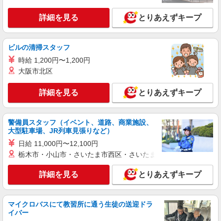
詳細を見る
キープ
詳細を見る
とりあえずキープ
派遣社員
株式会社テクノ・サービス/お仕事No/0912058
ビルの清掃スタッフ
フォークリフト作業
時給 1,200円〜1,200円
時給1600円 月収例：328、000円（月収例21日
大阪市北区
実働残業代込）（残業・休日出勤手当て等が含ま
れています） 交通費全額支給
群馬県高崎市 ＊車・バイク通勤OK
詳細を見る
とりあえずキープ
詳細を見る
キープ
警備員スタッフ（イベント、道路、商業施設、
大型駐車場、JR列車見張りなど）
派遣社員
株式会社テクノ・サービス/お仕事No/0898009
日給 11,000円〜12,100円
フォークリフト作業
栃木市・小山市・さいたま市西区・さいたま市岩槻区・久喜市・
時給1350円 月収例：212、000円（月収例21日
実働）（残業・休日出勤手当て等が含まれていま
詳細を見る
とりあえずキープ
す） 交通費全額支給
群馬県高崎市 ＊車・バイク通勤OK
マイクロバスにて教習所に通う生徒の送迎ドラ
詳細を見る
キープ
イバー