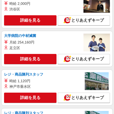
時給 2,000円
フォークリフト運搬等
渋谷区
時給1200円 月収例：233、000円（月収例21日
実働残業代込）（残業・休日出勤手当て等が含ま
れています） 交通費全額支給
詳細を見る
とりあえずキープ
群馬県高崎市 ＊車・バイク通勤OK
詳細を見る
キープ
大学病院の中材滅菌
月給 254,160円
派遣社員
足立区
株式会社テクノ・サービス/お仕事No/0899480
フォークリフト作業
詳細を見る
とりあえずキープ
時給1350円 月収例：295、000円（月収例21日
実働残業代込）（残業・休日出勤手当て等が含ま
れています） 交通費全額支給
群馬県高崎市 ＊車・バイク通勤OK
レジ・商品陳列スタッフ
時給 1,120円
詳細を見る
キープ
神戸市垂水区
詳細を見る
とりあえずキープ
レジ・商品陳列スタッフ