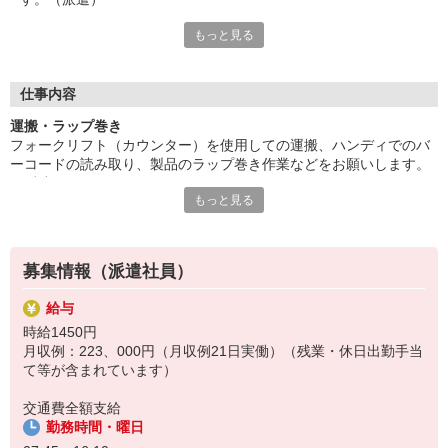
もっと見る
群馬八幡駅から徒歩7分。長期勤務可能。高時給1380円。40代の
方など幅広く活躍中。
仕出し弁当400円。人気の交替制。OJTありで安心のスタート。
残業基本なし。ご応募はお早めに。
仕事内容
給与即払いサービスは就業状況によって利用できないケースがご
運搬・ラップ巻き
ざいます。詳細はオペレーターまでお問合せください。
フォークリフト（カウンター）を使用しての運搬、ハンディでのバ
ーコードの読み取り、製品のラップ巻き作業などをお願いします。
『テクノ・サービス』は、派遣業界大手スタッフサービスグルー
（派遣）
プです。
もっと見る
群馬八幡駅から徒歩7分。長期勤務可能。高時給1380円。40代の方
全国にあるお仕事の中から、一人ひとりのスキルや希望条件に応
など幅広く活躍中。
じたお仕事をご案内します。
仕出し弁当400円。人気の交替制。OJTありで安心のスタート。残
安全管理体制も万全ですので安心してご就業いただけます。
業基本なし。ご応募はお早めに。
募集情報（派遣社員）
＊技術が身につきます
登録方法は、【オンライン】【電話】【登録会来場】の3つから
選べます♪
給与
★★履歴書・証明写真は不要！★★
時給1450円
また、ご登録済の方はお仕事の紹介がスムーズです。
月収例：223、000円（月収例21日実働）（残業・休日出勤手当
ご応募お待ちしています。
て等が含まれています）
交通費全額支給
勤務時間・曜日