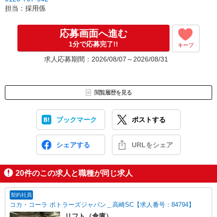
ご案内
担当：採用係
▼Step3 就業前に職場見学で気になる事はしっかりチェック！
▼Step4 気に入ったら雇用契約・お仕事スタート
応募画面へ進む
応募⇒最短で2日後からの勤務も可能です！
1分で応募完了!!
キープ
求人応募期間：2026/08/07～2026/08/31
閲覧履歴を見る
ブックマーク
ポストする
シェアする
URLをシェア
20
件のこの求人と職種が同じ求人
契約社員
コカ・コーラ ボトラーズジャパン＿高崎SC【求人番号：84794】
リフト（倉庫）