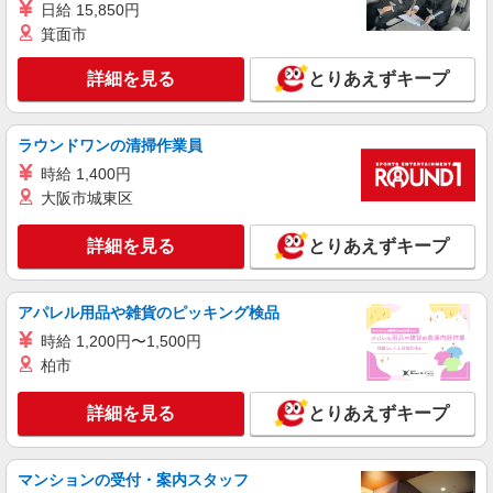
日給 15,850円
派遣社員
箕面市
株式会社テクノ・サービス/お仕事No/0915322
フォークリフト作業
詳細を見る
とりあえずキープ
時給1400円 月収例：220、000円（月収例21日
実働）（残業・休日出勤手当て等が含まれていま
す） 交通費全額支給
群馬県高崎市 ＊車・バイク通勤OK
ラウンドワンの清掃作業員
時給 1,400円
詳細を見る
キープ
大阪市城東区
派遣社員
詳細を見る
とりあえずキープ
株式会社テクノ・サービス/お仕事No/0884069
フォークリフトなど
アパレル用品や雑貨のピッキング検品
時給1350円 月収例：212、000円（月収例21日
実働）（残業・休日出勤手当て等が含まれていま
時給 1,200円〜1,500円
す） 交通費全額支給
群馬県高崎市 ＊車・バイク通勤OK
柏市
詳細を見る
詳細を見る
とりあえずキープ
キープ
派遣社員
マンションの受付・案内スタッフ
株式会社テクノ・サービス/お仕事No/0905403