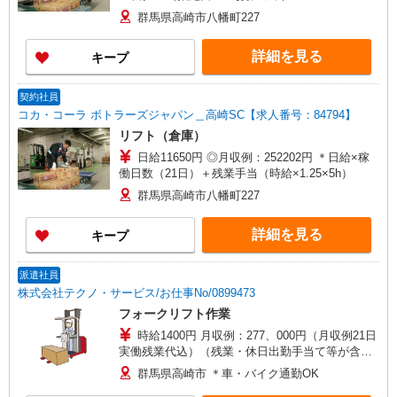
群馬県高崎市八幡町227
詳細を見る
キープ
契約社員
コカ・コーラ ボトラーズジャパン＿高崎SC【求人番号：84794】
リフト（倉庫）
日給11650円 ◎月収例：252202円 ＊日給×稼
働日数（21日）＋残業手当（時給×1.25×5h）
群馬県高崎市八幡町227
詳細を見る
キープ
派遣社員
株式会社テクノ・サービス/お仕事No/0899473
フォークリフト作業
時給1400円 月収例：277、000円（月収例21日
実働残業代込）（残業・休日出勤手当て等が含ま
れています） 交通費全額支給
群馬県高崎市 ＊車・バイク通勤OK