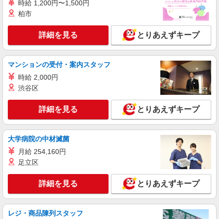
時給 1,200円〜1,500円
株式会社昭栄
柏市
構内作業員
月給237,500円〜280,000円 ※経験・資格を考
詳細を見る
とりあえずキープ
慮 ※試用期間（3〜6ヶ月程度）は日給10,000円＋
交通費 能力により試用期間短縮あり
茨城県神栖市東深芝18
マンションの受付・案内スタッフ
詳細を見る
キープ
時給 2,000円
渋谷区
正社員
丸全茨城流通株式会社
詳細を見る
とりあえずキープ
現業職（原材料受入）
月給224,600円〜238,030円 ※経験・能力に
大学病院の中材滅菌
よる ＜別途支給手当＞ 家族手当（0円〜13,000
円） フォーク手当（0円〜2,000円） ※月収例
■丸全昭和運輸株式会社 信越化学出張所 茨城
月給 254,160円
250,000円（月給224,600円＋残業10H）
県神栖市奥野谷6170-27
足立区
詳細を見る
キープ
詳細を見る
とりあえずキープ
派遣社員
レジ・商品陳列スタッフ
株式会社HarvestBizCareer つくば本社/hbc-ui329