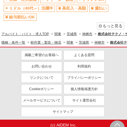
ミドル（40代～）活躍中
高収入・高額
週払い
給与前払いOK
もっと見る
アルバイト・バイト・求人TOP
関東
茨城県
神栖市
株式会社テクノ・サー
職種・条件一覧
軽作業・製造・物流
関東
茨城県
神栖市
株式会社テ
掲載ご希望のお客様へ
よくある質問
お問い合わせ
利用規約
リンクについて
プライバシーポリシー
Cookieポリシー
個人情報保護方針
メールサービスについて
サイト運営会社
サイトマップ
(c) AIDEM Inc.