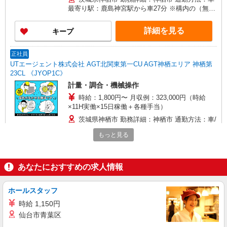
最寄り駅：鹿島神宮駅から車27分 ※構内の（無
料）駐車場利用OK
詳細を見る
キープ
正社員
UTエージェント株式会社 AGT北関東第一CU AGT神栖エリア 神栖第
23CL 《JYOP1C》
計量・調合・機械操作
時給：1,800円〜 月収例：323,000円（時給
×11H実働×15日稼働＋各種手当）
茨城県神栖市 勤務詳細：神栖市 通勤方法：車/
自転車/バイク 最寄り駅：下総橘駅から車11分 ※
もっと見る
構内の（無料）駐車場利用OK
詳細を見る
キープ
あなたにおすすめの求人情報
派遣社員
株式会社アイテック
ホールスタッフ
顔料の充填・工場内作業【cik00821】
時給 1,150円
時給1,350円 試用期間14日間(条件変更なし) ※
仙台市青葉区
給与のお支払いは月払いとなります。 日払い・週
払いには対応しておりません。