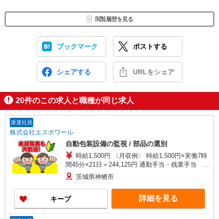
閲覧履歴を見る
ブックマーク
ポストする
シェアする
URLをシェア
20
件のこの求人と職種が同じ求人
派遣社員
株式会社エスポワール
自動包装設備の監視 / 部品の選別
時給1,500円 〈月収例〉 時給1,500円×実働7時
間45分×21日＝244,125円 通勤手当・残業手当 別
途支給 残業次第でもっと稼げます◎ 週払い対応可
茨城県神栖市
能(*^-^*)
詳細を見る
キープ