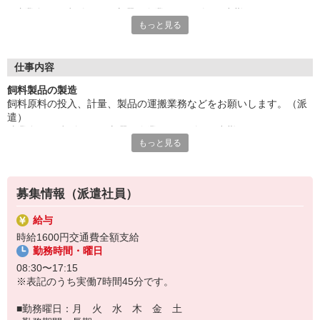
残業多めで稼げます！土曜は企業カレンダーで出勤もあります。
もっと見る
フォークリフトの資格をお持ちの方尚良し。重量物20キロ程度あ
り。
長期就業可能◎派遣先に直接雇用してもらえるようサポートしま
す。20代から40代の方々が活躍中の職場です！
仕事内容
給与即払いOK！ただし就業状況によりご利用いただけない場合
飼料製品の製造
があります。詳細はオペレーターへお問い合わせください。
飼料原料の投入、計量、製品の運搬業務などをお願いします。（派
遣）
『テクノ・サービス』は、派遣業界大手スタッフサービスグルー
残業多めで稼げます！土曜は企業カレンダーで出勤もあります。フ
プです。
もっと見る
ォークリフトの資格をお持ちの方尚良し。重量物20キロ程度あり。
全国にあるお仕事の中から、一人ひとりのスキルや希望条件に応
長期就業可能◎派遣先に直接雇用してもらえるようサポートしま
じたお仕事をご案内します。
す。20代から40代の方々が活躍中の職場です！
安全管理体制も万全ですので安心してご就業いただけます。
募集情報（派遣社員）
登録方法は、【オンライン】【電話】【登録会来場】の3つから
選べます♪
給与
★★履歴書・証明写真は不要！★★
時給1600円交通費全額支給
また、ご登録済の方はお仕事の紹介がスムーズです。
勤務時間・曜日
ご応募お待ちしています。
08:30〜17:15
※表記のうち実働7時間45分です。
■勤務曜日：月 火 水 木 金 土