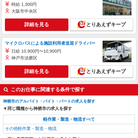
クリーニング工場での軽作業スタッフ
時給 1,300円
大阪市中央区
？@時給1250円 （例）時給1250円×7.5ｈ×22
日＝20万円以上可能◎ ？A時給1150円 （例）時給
1150円×7.5ｈ×22日＝18万円以上可能◎
詳細を見る
とりあえずキープ
茨城県神栖市息栖
詳細を見る
キープ
マイクロバスによる施設利用者送迎ドライバー
日給 10,900円〜10,900円
派遣社員
神戸市須磨区
株式会社HarvestBizCareer つくば本社/hbc-ui360
旋盤加工オペレーター
詳細を見る
とりあえずキープ
時給1350円 （例）時給1350円×8.0ｈ×21日＝
22万円以上可能◎
茨城県神栖市木崎
このお仕事に関連する条件で探す
詳細を見る
キープ
神栖市のアルバイト・バイト・パートの求人を探す
同じ職種から神栖市の求人を探す
軽作業・製造・物流すべて
その他軽作業・製造・物流