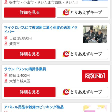
栃木市・小山市・さいたま市西区・さいたま市岩槻区・久喜市・
派遣社員
株式会社アイテック
詳細を見る
とりあえずキープ
大手製薬会社の製造オペレーター
【cik01241】
マイクロバスにて教習所に通う生徒の送迎ドラ
時給1,800円 試用期間14日間(条件変更なし) ※
イバー
給与のお支払いは月払いとなります。 日払い・週
払いには対応しておりません。
日給 15,850円
茨城県神栖市
箕面市
詳細を見る
キープ
詳細を見る
とりあえずキープ
派遣社員
株式会社アイテック
ラウンドワンの清掃作業員
樹脂チップの充填・工場作業【cik01221】
時給 1,400円
時給1,350円 試用期間14日間(条件変更なし) ※
大阪市城東区
給与のお支払いは月払いとなります。 日払い・週
払いには対応しておりません。
茨城県神栖市
詳細を見る
とりあえずキープ
詳細を見る
キープ
アパレル用品や雑貨のピッキング検品
正社員