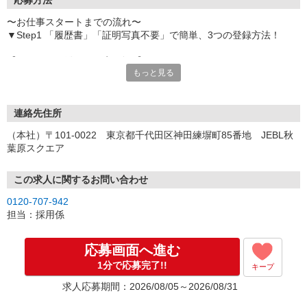
応募方法
〜お仕事スタートまでの流れ〜
▼Step1 「履歴書」「証明写真不要」で簡単、3つの登録方法！
【オンライン登録（目安5分）】
もっと見る
いつでも好きな時間に登録OK
【電話登録（目安20分）】
受付時間/平日9:00〜19:00
連絡先住所
※電話登録の場合、就業前には登録会へお越しください
（本社）〒101-0022 東京都千代田区神田練塀町85番地 JEBL秋
葉原スクエア
【来場登録（目安1時間30分）】
受付時間/平日10:00〜17:00
この求人に関するお問い合わせ
▼Step2 全国にあるお仕事の中から、あなたにピッタリのお仕事を
0120-707-942
ご案内
担当：採用係
▼Step3 就業前に職場見学で気になる事はしっかりチェック！
▼Step4 気に入ったら雇用契約・お仕事スタート
応募画面へ進む
応募⇒最短で2日後からの勤務も可能です！
1分で応募完了!!
キープ
求人応募期間：2026/08/05～2026/08/31