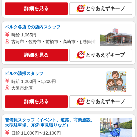
詳細を見る
キープ
詳細を見る
とりあえずキープ
紹介予定派遣
ベルク各店での店内スタッフ
株式会社アイテック
工場の入出庫管理／日勤【cik00613】
時給 1,065円
古河市・佐野市・前橋市・高崎市・伊勢崎市・太田市・館林市・
時給1,500円 試用期間14日間(条件変更なし) ※
給与のお支払いは月払いとなります。 日払い・週
払いには対応しておりません。
詳細を見る
とりあえずキープ
茨城県神栖市
詳細を見る
キープ
ビルの清掃スタッフ
時給 1,200円〜1,200円
派遣社員
大阪市北区
株式会社アイテック
設備保全スタッフ【cik01361】
詳細を見る
とりあえずキープ
時給2,200円 試用期間14日間(条件変更なし) ※
給与のお支払いは月払いとなります。 日払い・週
払いには対応しておりません。
茨城県神栖市
警備員スタッフ（イベント、道路、商業施設、
大型駐車場、JR列車見張りなど）
詳細を見る
キープ
日給 11,000円〜12,100円