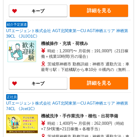
詳細を見る
キープ
紹介予定派遣
UTエージェント株式会社 AGT北関東第一CU AGT神栖エリア 神栖第
39CL 《JUJO1C》
機械操作・充填・荷積み
時給：1,200円〜 月収例：191,000円（21日稼
働＋残業10時間/月の場合）
茨城県神栖市 勤務詳細：神栖市 通勤方法：車
最寄り駅：下総橘駅から車10分 ※構内の（無料）
駐車場利用OK
詳細を見る
キープ
正社員
UTエージェント株式会社 AGT北関東第一CU AGT神栖エリア 神栖第
74CL 《Jcet1C》
機械洗浄・手作業洗浄・梱包・出荷準備
時給：1,400円〜 月収例：262,000円（時給
×7.5H実働×21日稼働＋各種手当）
茨城県神栖市 勤務詳細：神栖市 通勤方法：車