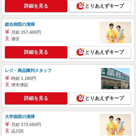
茨城県神栖市
詳細を見る
とりあえずキープ
詳細を見る
キープ
総合病院の清掃
派遣社員
月給 257,400円
株式会社アイテック
港区
物流倉庫でのフォークリフト作業員
【cik01201】
詳細を見る
とりあえずキープ
時給1,550円 試用期間14日間(条件変更なし) ※
給与のお支払いは月払いとなります。 日払い・週
払いには対応しておりません。
茨城県神栖市
レジ・商品陳列スタッフ
時給 1,180円
詳細を見る
キープ
堺市堺区
紹介予定派遣
詳細を見る
とりあえずキープ
株式会社アイテック
倉庫内での入出庫管理／交替【cik00603】
大学病院の清掃
時給1,600円（夜勤時給2,000円） 試用期間14
日間(条件変更なし) ※給与のお支払いは月払いと
月給 273,650円
なります。 日払い・週払いには対応しておりませ
茨城県神栖市
品川区
ん。