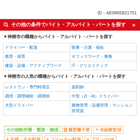
未経験歓迎
ミドル（40代～）活躍中
車通勤OK
交通費支給
ID：AE0805821701
社会保険あり
その他の条件でバイト・アルバイト・パートを探す
神栖市の職種からバイト・アルバイト・パートを探す
ドライバー・配達
医療・介護・福祉
教育・保育
オフィスワーク・事務
建築・設備・アクティブワーク
IT・クリエイティブ
神栖市の人気の職種からバイト・アルバイト・パートを探す
レストラン・専門料理店
薬剤師
調理・調理補助・調理師
中型（2t・4t）ドライバー
大型ドライバー
建物管理・設備管理・マンション
管理員
その他軽作業・製造・物流
履歴書不要
未経験歓迎
主婦・主夫歓迎
フリーター歓迎
ブランクOK