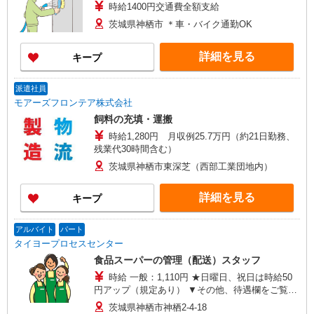
時給1400円交通費全額支給
茨城県神栖市 ＊車・バイク通勤OK
詳細を見る
キープ
派遣社員
モアーズフロンテア株式会社
飼料の充填・運搬
時給1,280円 月収例25.7万円（約21日勤務、
残業代30時間含む）
茨城県神栖市東深芝（西部工業団地内）
詳細を見る
キープ
アルバイト
パート
タイヨープロセスセンター
食品スーパーの管理（配送）スタッフ
時給 一般：1,110円 ★日曜日、祝日は時給50
円アップ（規定あり） ▼その他、待遇欄をご覧く
ださい▼
茨城県神栖市神栖2-4-18