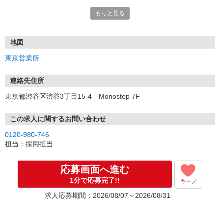
もっと見る
■電話応募の場合
電話応募も歓迎！（受付:10:00〜20:00）
土日祝も受付中♪
地図
【選考フロー】
東京営業所
①応募から3営業日を目安に、メールorお電話でご連絡します。
②面接日時を決定！「0120」から始まる電話番号からご連絡します
★スマホでWEB面接（LINEなど）・出張面接・事務所面接と選べま
連絡先住所
す
東京都渋谷区渋谷3丁目15-4 Monostep 7F
③面接実施（履歴書不要）
④勤務開始（スタート日は応相談）
※ご希望があれば、職場見学の調整もOKです！
この求人に関するお問い合わせ
0120-980-746
お気軽にご応募ください♪
担当：採用担当
応募画面へ進む
1分で応募完了!!
キープ
求人応募期間：2026/08/07～2026/08/31