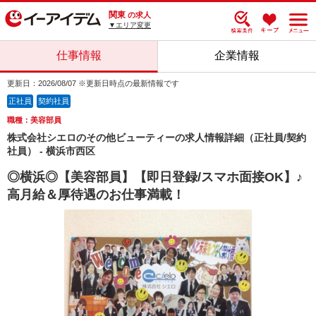
関東
の求人
▼エリア変更
仕事情報
企業情報
更新日：2026/08/07 ※更新日時点の最新情報です
正社員
契約社員
職種：美容部員
株式会社シエロのその他ビューティーの求人情報詳細（正社員/契約
社員） - 横浜市西区
◎横浜◎【美容部員】【即日登録/スマホ面接OK】♪
高月給＆厚待遇のお仕事満載！