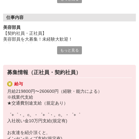
いつでも相談してください！
充実の福利厚生、各種施設利用の特典など、
仕事内容
働きやすい環境づくりに取り組んでいます！
美容部員
お仕事以外も充実させたいあなたの味方です♪
【契約社員・正社員】
美容部員を大募集！未経験大歓迎！
【選べるお仕事いろいろ】
◇主な仕事内容
￣￣￣￣￣￣￣￣￣￣￣
もっと見る
カウンターにいらしたお客様のお悩みやご希望をヒアリングして、
▼オフィスワーク
肌診断・メイクアップサービスを通して、肌質・生活習慣や体調に
事務、経理、データ入力、コールセンター、受付
合った化粧品をご提案するお仕事です。
▼工場・製造・軽作業系
■スキンケアだけでなく、メイクアップ製品も！
機械/食品製造・梱包・仕分け・加工・組立・検査
募集情報（正社員・契約社員）
■「いろいろな化粧品を使ってみたけれど、なかなか自分に合うもの
▼美容系
が見つからなかった」というお客様の多くが「アクセーヌに出会え
眉毛サロンのアイブロウ・ネイリスト・エステ
給与
てよかった！」と言ってくださいます！また、近年肌が敏感に傾き
▼営業・販売
月給219800円〜260600円（経験・能力による）
やすい方も多く、多くのお客様の「お守り」のような製品になって
法人営業・アパレル販売・個別指導塾・人材紹介
※残業代支給
います。アクセーヌは、クチコミサイトでも評判が高く、さまざま
▼人気案件も多数♪
★交通費別途支給（規定あり）
なな賞も受賞しています。スキンケア製品のイメージが強いのです
短期・期間限定・オープニング・官公庁案件
が、ファンデーションやメイクアップ製品も充実しています。「肌
上場/優良/大手企業など
゜+゜・。○。・゜+゜・。○。・゜+゜
トラブルで、メイクはできない」とあきらめていたお客様が、「ア
入社祝い金10万円支給(規定有)
クセーヌに出会って、初めてメイクの楽しさを知りました！・・・
【スマホ面接実施中】
うれしくて泣きそう。」と感動していただくこともしばし
￣￣￣￣￣￣￣￣￣
お友達を紹介頂くと,
ば。・・・こちらも思わずもらい泣きしそうになるぐらい、感動を
自宅に居ながらスマホでカンタン面接OK！
インセンティブ支給(規定有)