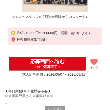
シエロのスタッフの9割は未経験からのスタート♪
月給219800円〜260600円（経験・能力による）
※残業代支給
神奈川県横浜市西区
★交通費別途支給（規定あり）
゜+゜・。○。・゜+゜・。○。・゜+゜
入社祝い金10万円支給(規定有)
応募画面へ進む
お友達を紹介頂くと,
1分で応募完了!!
キープ
インセンティブ支給(規定有)
求人応募期間：2026/08/07～2026/08/31
゜・。○。・゜+゜・。○。・゜+゜
★即日勤務OK！履歴書不要★
≫≫美容部員さん大募集♪♪≪≪
専任のコーディネーターがサポート♪
もっと見る
職場での不安や悩み事があれば