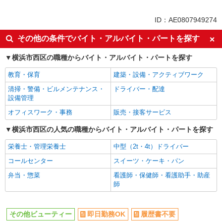
同じ特徴から横浜駅の求人を探す
ID：AE0807949274
即日勤務OK
履歴書不要
その他の条件でバイト・アルバイト・パートを探す
Web面接OK
未経験歓迎
横浜市西区の職種からバイト・アルバイト・パートを探す
英語が活かせる
語学力を活かせる（英語以外）
教育・保育
建築・設備・アクティブワーク
ボーナス・賞与あり
昇給あり
清掃・警備・ビルメンテナンス・
ドライバー・配達
10時～勤務OK
車通勤OK
設備管理
バイク通勤OK
交通費支給
オフィスワーク・事務
販売・接客サービス
社会保険あり
入社祝い金あり
横浜市西区の人気の職種からバイト・アルバイト・パートを探す
各種手当（家族・役職・インセン
制服貸与
ティブなど）あり
栄養士・管理栄養士
中型（2t・4t）ドライバー
社員登用あり
コールセンター
スイーツ・ケーキ・パン
同じ職種から求人を探す
弁当・惣菜
看護師・保健師・看護助手・助産
師
ヘルス・ビューティー
同じ特徴から求人を探す
その他ビューティー
即日勤務OK
履歴書不要