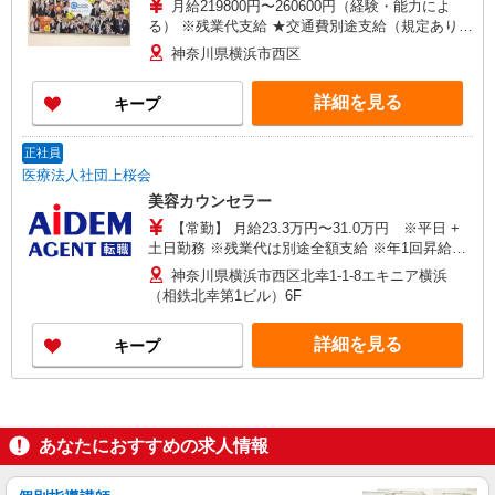
月給219800円〜260600円（経験・能力によ
る） ※残業代支給 ★交通費別途支給（規定あり）
゜+゜・。○。・゜+゜・。○。・゜+゜ 入社祝い金
神奈川県横浜市西区
10万円支給(規定有) お友達を紹介頂くと, インセン
ティブ支給(規定有) ゜・。○。・゜+゜・。
詳細を見る
キープ
○。・゜+゜
正社員
医療法人社団上桜会
美容カウンセラー
【常勤】 月給23.3万円〜31.0万円 ※平日 +
土日勤務 ※残業代は別途全額支給 ※年1回昇給あ
り（4/1時点で入社1年以上経過した者が対象） ■
神奈川県横浜市西区北幸1-1-8エキニア横浜
賞与 年 2回（6月・12月）
（相鉄北幸第1ビル）6F
詳細を見る
キープ
あなたにおすすめの求人情報