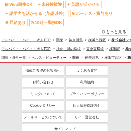
未経験歓迎
英語が活かせる
Web面接OK
未経験歓迎
英語が活かせる
ボーナス・賞与あり
車通勤OK
語学力を活かせる（英語以外）
ボーナス・賞与あり
交通費支給
社会保険あり
昇給あり
10時～勤務OK
社員登用あり
もっと見る
アルバイト・バイト・求人TOP
関東
神奈川県
横浜市西区
株式会社シ
アルバイト・バイト・求人TOP
神奈川県の路線
東急東横線
横浜駅
株
職種・条件一覧
ヘルス・ビューティー
関東
神奈川県
横浜市西区
株
掲載ご希望のお客様へ
よくある質問
お問い合わせ
利用規約
リンクについて
プライバシーポリシー
Cookieポリシー
個人情報保護方針
メールサービスについて
サイト運営会社
サイトマップ