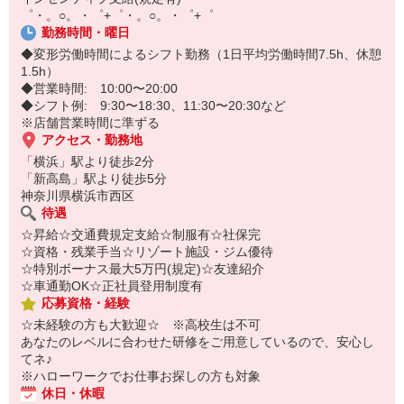
味わえるお仕事です！
オンライン面談なのでスピード対応。
゜・。○。・゜+゜・。○。・゜+゜
即日登録もOK♪
勤務時間・曜日
◆変形労働時間によるシフト勤務（1日平均労働時間7.5h、休憩
気になった方はお気軽にご相談ください！
1.5h）
◆営業時間: 10:00〜20:00
◆シフト例: 9:30〜18:30、11:30〜20:30など
※店舗営業時間に準ずる
アクセス・勤務地
「横浜」駅より徒歩2分
「新高島」駅より徒歩5分
神奈川県横浜市西区
待遇
☆昇給☆交通費規定支給☆制服有☆社保完
☆資格・残業手当☆リゾート施設・ジム優待
☆特別ボーナス最大5万円(規定)☆友達紹介
☆車通勤OK☆正社員登用制度有
応募資格・経験
☆未経験の方も大歓迎☆ ※高校生は不可
あなたのレベルに合わせた研修をご用意しているので、安心し
てネ♪
※ハローワークでお仕事お探しの方も対象
休日・休暇