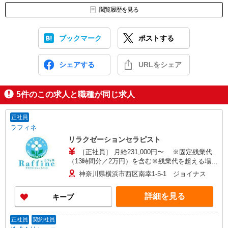
閲覧履歴を見る
ブックマーク
ポストする
シェアする
URLをシェア
5
件のこの求人と職種が同じ求人
正社員
ラフィネ
リラクゼーションセラピスト
［正社員］ 月給231,000円〜 ※固定残業代
（13時間分／2万円）を含む※残業代を超える場合
は追加支給あり 【地域限定社員】 契約社員採用で
神奈川県横浜市西区南幸1-5-1 ジョイナス
スタート ※技術力・接客力・知識力を身につけて
6ケ月以内にセラピスト初級試験・フレッシュセラ
詳細を見る
キープ
ピスト昇格後 正社員へ登用 月給231,000円〜 ※固
定残業代（13時間分／2万円）を含む※残業代を超
える場合は追加支給あり
正社員
契約社員