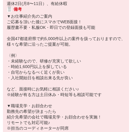
週休2日(月8〜11日）、有給休暇
備考
▼お仕事紹介先のご案内
ご応募を頂いた後にスマホでWEB面接！
履歴書不要・私服OK・即日での登録面接も可能
全国47都道府県で約5,000件以上の案件を扱っておりますので、
様々な希望に沿ったご提案が可能。
〈例〉
・未経験なので、研修が充実して欲しい
・時給1,600円以上を探している
・自宅からなるべく近くが良い
・入社開始日を相談出来る先が良い
など、面接時にお気軽に相談ください♪
※経験が有る方は土日休み・時短等も相談可能です
▼職場見学・お顔合わせ
勤務先の希望が決まったら
紹介先希望の会社で職場見学・お顔合わせを実施！
リモートでも対応可能♪
※担当のコーディネーターが同席