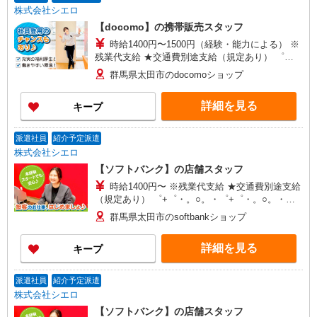
株式会社シエロ
【docomo】の携帯販売スタッフ
時給1400円〜1500円（経験・能力による） ※
残業代支給 ★交通費別途支給（規定あり） ゜
+゜・。○。・゜+゜・。○。・゜+゜ 入社祝い金10
群馬県太田市のdocomoショップ
万円支給(規定有) お友達を紹介頂くと, インセンテ
ィブ支給(規定有) ★月2回払い・週払い可能（規程
詳細を見る
キープ
有）★ ゜・。○。・゜+゜・。○。・゜+゜
派遣社員
紹介予定派遣
株式会社シエロ
【ソフトバンク】の店舗スタッフ
時給1400円〜 ※残業代支給 ★交通費別途支給
（規定あり） ゜+゜・。○。・゜+゜・。○。・゜
+゜ 入社祝い金10万円支給(規定有) お友達を紹介
群馬県太田市のsoftbankショップ
頂くと, インセンティブ支給(規定有) ★月2回払
い・週払い可能（規程有）★ ゜・。○。・゜
詳細を見る
キープ
+゜・。○。・゜+゜
派遣社員
紹介予定派遣
株式会社シエロ
【ソフトバンク】の店舗スタッフ