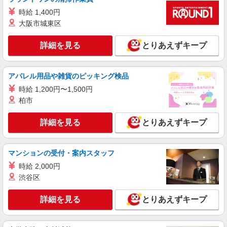
株式会社グランド
時給 1,400円
携帯ショップStaff
大阪市城東区
<時給>1,300円 月収例：224,250円 （実働
8H×20日＋残業10H） ＊交通費別途規定内支給あ
詳細を見る
とりあえずキープ
り。 ※経験者はスキルを考慮の上、 優遇します
群馬県太田市石原町 ＊変更の範囲：入社時よ
（当社規定による）
り変動なし
アパレル用品や雑貨のピッキング検品
詳細を見る
キープ
時給 1,200円〜1,500円
柏市
正社員
ソフトバンク新田店
詳細を見る
とりあえずキープ
【店長職】ソフトバンクショップの携帯販売ス
タッフ
月給 290,000円 〜 390,000円 固定残業代:
マンションの受付・案内スタッフ
38,500円 〜 51,800円（20時間相当） ＊時間外手
時給 2,000円
当は時間外労働の有無にかかわらず、固定残業代
■ソフトバンク新田店 群馬県 太田市 新田市野
渋谷区
として支給し、 相当時間を超える時間外労働は法
井町 597‐1
定通り追加で支給します。固定残業代の金額は月
給に応じ設定します 試用期間あり 2ヶ月 ※経験・
詳細を見る
とりあえずキープ
詳細を見る
キープ
能力による 【試用期間】月給 290000 円 〜
390000 円