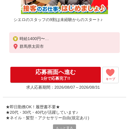
シエロのスタッフの9割は未経験からのスタート♪
時給1400円〜
※残業代支給
群馬県太田市
★交通費別途支給（規定あり）
゜+゜・。○。・゜+゜・。○。・゜+゜
入社祝い金10万円支給(規定有)
応募画面へ進む
お友達を紹介頂くと,
1分で応募完了!!
キープ
インセンティブ支給(規定有)
求人応募期間：2026/08/07～2026/08/31
★月2回払い・週払い可能（規程有）★
゜・。○。・゜+゜・。○。・゜+゜
★即日勤務OK！履歴書不要★
★20代・30代・40代が活躍しています♪
★ネイル・髪型・アクセサリー自由(規定あり)
もっと見る
シエロのスタッフは9割が未経験スタート。