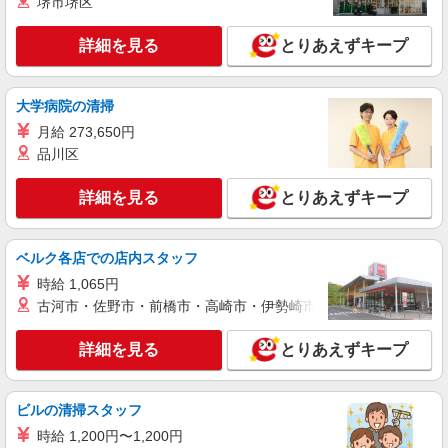
堺市堺区
派遣社員
紹介予定派遣
詳細を見る
とりあえずキープ
株式会社シエロ
ソフトバンクイベントスタッフ
時給2000円〜 ※残業代支給 ★交通費別途支給
大学病院の清掃
（規定あり） ゜+゜・。○。・゜+゜・。○。・゜
月給 273,650円
+゜ 入社祝い金10万円支給(規定有) お友達を紹介
群馬県太田市の家電量販店
頂くと, インセンティブ支給(規定有) ★月2回払
品川区
い・週払い可能（規程有）★ ゜・。○。・゜
詳細を見る
キープ
+゜・。○。・゜+゜
詳細を見る
とりあえずキープ
派遣社員
紹介予定派遣
株式会社シエロ
ベルク各店での店内スタッフ
9月から始める【楽天モバイル】の店舗スタッ
時給 1,065円
フ
古河市・佐野市・前橋市・高崎市・伊勢崎市・太田市・館林市・
時給1800円〜2000円（経験・能力による） ※
残業代支給 ★交通費別途支給（規定あり） ゜
詳細を見る
とりあえずキープ
+゜・。○。・゜+゜・。○。・゜+゜ 入社祝い金10
群馬県太田市の楽天モバイルショップ
万円支給(規定有) お友達を紹介頂くと, インセンテ
ィブ支給(規定有) ★月2回払い・週払い可能（規程
詳細を見る
キープ
有）★ ゜・。○。・゜+゜・。○。・゜+゜
ビルの清掃スタッフ
時給 1,200円〜1,200円