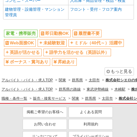
コンビニ・スーパー
入出庫・商品管理・検品・検査
各種手当（家族・役職・インセン
制服貸与
建物管理・設備管理・マンション
フロント・受付・フロア案内
ティブなど）あり
管理員
社員登用あり
同じ職種から求人を探す
家電・携帯販売
即日勤務OK
履歴書不要
販売・接客サービス
Web面接OK
未経験歓迎
ミドル（40代～）活躍中
家電・携帯販売
英語が活かせる
語学力を活かせる（英語以外）
同じ特徴から求人を探す
ボーナス・賞与あり
昇給あり
もっと見る
未経験歓迎
ミドル（40代～）活躍中
アルバイト・バイト・求人TOP
英語が活かせる
関東
ボーナス・賞与あり
群馬県
太田市
株式会社シエロの
日払い
車通勤OK
アルバイト・バイト・求人TOP
群馬県の路線
東武伊勢崎線
木崎駅
株
交通費支給
社会保険あり
職種・条件一覧
販売・接客サービス
関東
群馬県
太田市
株式会社シ
社員登用あり
掲載ご希望のお客様へ
よくある質問
お問い合わせ
利用規約
リンクについて
プライバシーポリシー