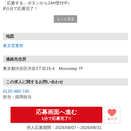
「応募する」ボタンから24H受付中♪
約1分で応募完了！
もっと見る
■電話応募の場合
電話応募も歓迎！（受付:10:00〜20:00）
土日祝も受付中♪
地図
【選考フロー】
東京営業所
①応募から3営業日を目安に、メールorお電話でご連絡します。
②面接日時を決定！「0120」から始まる電話番号からご連絡します
★スマホでWEB面接（LINEなど）・出張面接・事務所面接と選べま
連絡先住所
す
東京都渋谷区渋谷3丁目15-4 Monostep 7F
③面接実施（履歴書不要）
④勤務開始（スタート日は応相談）
※ご希望があれば、職場見学の調整もOKです！
この求人に関するお問い合わせ
0120-980-746
お気軽にご応募ください♪
担当：採用担当
応募画面へ進む
1分で応募完了!!
キープ
求人応募期間：2026/08/07～2026/08/31