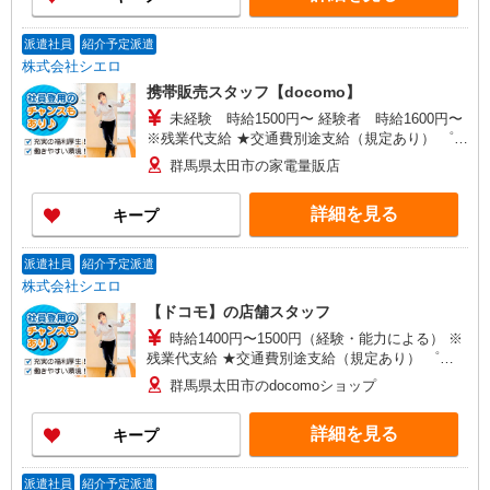
派遣社員
紹介予定派遣
株式会社シエロ
携帯販売スタッフ【docomo】
未経験 時給1500円〜 経験者 時給1600円〜
※残業代支給 ★交通費別途支給（規定あり） ゜
+゜・。○。・゜+゜・。○。・゜+゜ 入社祝い金10
群馬県太田市の家電量販店
万円支給(規定有) お友達を紹介頂くと, インセンテ
ィブ支給(規定有) ★月2回払い・週払い可能（規程
詳細を見る
キープ
有）★ ゜・。○。・゜+゜・。○。・゜+゜
派遣社員
紹介予定派遣
株式会社シエロ
【ドコモ】の店舗スタッフ
時給1400円〜1500円（経験・能力による） ※
残業代支給 ★交通費別途支給（規定あり） ゜
+゜・。○。・゜+゜・。○。・゜+゜ 入社祝い金10
群馬県太田市のdocomoショップ
万円支給(規定有) お友達を紹介頂くと, インセンテ
ィブ支給(規定有) ★月2回払い・週払い可能（規程
詳細を見る
キープ
有）★ ゜・。○。・゜+゜・。○。・゜+゜
派遣社員
紹介予定派遣