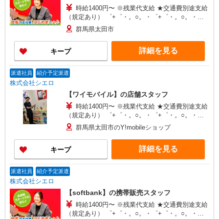
時給1400円〜 ※残業代支給 ★交通費別途支給
（規定あり） ゜+゜・。○。・゜+゜・。○。・゜
+゜ 入社祝い金10万円支給(規定有) お友達を紹介
群馬県太田市
頂くと, インセンティブ支給(規定有) ★月2回払
い・週払い可能（規程有）★ ゜・。○。・゜
詳細を見る
キープ
+゜・。○。・゜+゜
派遣社員
紹介予定派遣
株式会社シエロ
【ワイモバイル】の店舗スタッフ
時給1400円〜 ※残業代支給 ★交通費別途支給
（規定あり） ゜+゜・。○。・゜+゜・。○。・゜
+゜ 入社祝い金10万円支給(規定有) お友達を紹介
群馬県太田市のY!mobileショップ
頂くと, インセンティブ支給(規定有) ★月2回払
い・週払い可能（規程有）★ ゜・。○。・゜
詳細を見る
キープ
+゜・。○。・゜+゜
派遣社員
紹介予定派遣
株式会社シエロ
【softbank】の携帯販売スタッフ
時給1400円〜 ※残業代支給 ★交通費別途支給
（規定あり） ゜+゜・。○。・゜+゜・。○。・゜