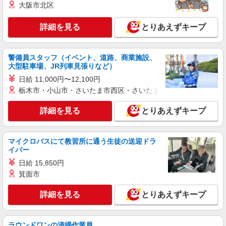
契約社員
職業紹介
大阪市北区
SBモバイルサービス株式会社
イベントPRスタッフ（受付・ご案内）
詳細を見る
とりあえずキープ
時給：2,000円 ※評価により昇給あり ※残業
手当（100％支給） 月収例：2,000円×8時間×17日
＝272,000円 ※交通費全額支給（公共交通機関利
警備員スタッフ（イベント、道路、商業施設、
群馬県太田市 ※ご自宅から無理なく通勤でき
用/私有車不可）
大型駐車場、JR列車見張りなど）
る範囲のSoftBankショップやショッピングモール
などのイベント会場でご勤務いただきます。 ※勤
日給 11,000円〜12,100円
務先は担当するイベント会場により異なります
詳細を見る
キープ
栃木市・小山市・さいたま市西区・さいたま市岩槻区・久喜市・
が、いずれもご自宅から通勤可能な範囲で決定し
ます。 ※※転居を伴う転勤はありません。
詳細を見る
とりあえずキープ
派遣社員
株式会社グランド
携帯ショップStaff
マイクロバスにて教習所に通う生徒の送迎ドラ
<時給>1,700円 月収例：293,250円 （実働
イバー
8h×20日+残業10h）
日給 15,850円
群馬県太田市飯田町 ＊変更の範囲：入社時よ
箕面市
り変動なし
詳細を見る
とりあえずキープ
詳細を見る
キープ
派遣社員
ラウンドワンの清掃作業員