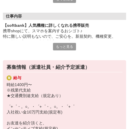
大手キャリアの店舗勤務なので安心・安定！
一度身に着けた知識は、
ずっと先まで役に立ちます！
仕事内容
【softbank】人気機種に詳しくなれる携帯販売
丁寧な研修もあるので、
携帯shopにて、スマホを案内するおシゴト♪
みなさんから働きやすいと好評です♪
特に難しい説明もないので、ご安心を。新規契約、機種変更、
最新アプリ事情やお得なプラン、
各種料金プランのご相談対応・ご提案などをお願いします。
スマホの裏ワザを学べるチャンス♪
もっと見る
初めての方でも安心♪
【選べるお仕事いろいろ】
あなた専属のコーディネーターが親切・丁寧にフォローするので、
￣￣￣￣￣￣￣￣￣￣￣
満足度◎
▼オフィスワーク
募集情報（派遣社員・紹介予定派遣）
事務、経理、データ入力、コールセンター、受付
■携帯やインターネット販売業務
▼工場・製造・軽作業系
給与
docomo(ドコモ)/au(エーユー)・KDDI/softbank(ソフトバンク)など
機械/食品製造・梱包・仕分け・加工・組立・検査
時給1400円〜
の大手キャリアから
▼美容系
※残業代支給
ワイモバイル(Y!mobille)、楽天モバイル、UQなど格安スマホまで幅
眉毛サロンのアイブロウ・ネイリスト・エステ
★交通費別途支給（規定あり）
広く紹介可能♪
▼営業・販売
人気のApple（アップル）店舗もございます！
法人営業・アパレル販売・個別指導塾・人材紹介
゜+゜・。○。・゜+゜・。○。・゜+゜
▼人気案件も多数♪
入社祝い金10万円支給(規定有)
短期・期間限定・オープニング・官公庁案件
上場/優良/大手企業など
お友達を紹介頂くと,
インセンティブ支給(規定有)