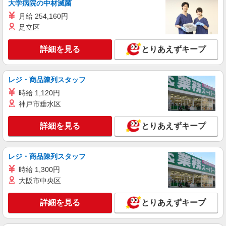
正社員
大学病院の中材滅菌
ソフトバンク太田店
月給 254,160円
【店長職】ソフトバンクショップの携帯販売ス
足立区
タッフ
月給 260,000円 〜 322,000円 試用期間あり 6
詳細を見る
とりあえずキープ
ヶ月 月給25万円以上 ※経験・能力による 【試用
期間】月給 260000 円 〜 322000 円
■ソフトバンク太田店 群馬県 太田市 飯塚町
2057
レジ・商品陳列スタッフ
時給 1,120円
詳細を見る
キープ
神戸市垂水区
正社員
詳細を見る
とりあえずキープ
ワイモバイル太田中央店
ワイモバイルショップの携帯販売スタッフ
月給 215,307円 〜 322,960円 固定残業代:
レジ・商品陳列スタッフ
15,307円 〜 22,960円（10時間相当） ＊超過分は
時給 1,300円
追加支給 試用期間あり 3ヶ月 ※経験・能力による
■ワイモバイル太田中央店 群馬県太田市西本町
大阪市中央区
【試用期間】月給 215307 円 〜 322960 円
56‐1
詳細を見る
とりあえずキープ
詳細を見る
キープ