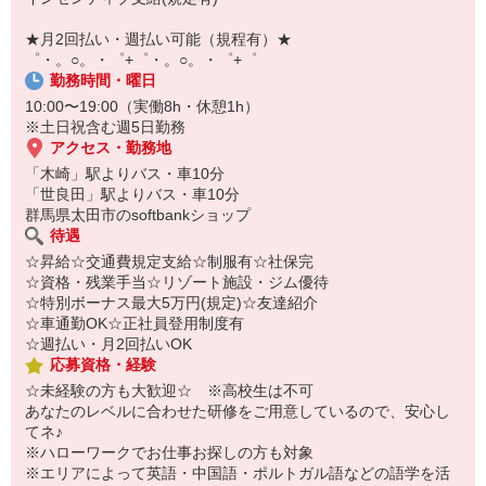
【スマホ面接実施中】
￣￣￣￣￣￣￣￣￣
★月2回払い・週払い可能（規程有）★
自宅に居ながらスマホでカンタン面接OK！
゜・。○。・゜+゜・。○。・゜+゜
オンライン面談なのでスピード対応。
勤務時間・曜日
10:00〜19:00（実働8h・休憩1h）
※土日祝含む週5日勤務
アクセス・勤務地
「木崎」駅よりバス・車10分
「世良田」駅よりバス・車10分
群馬県太田市のsoftbankショップ
待遇
☆昇給☆交通費規定支給☆制服有☆社保完
☆資格・残業手当☆リゾート施設・ジム優待
☆特別ボーナス最大5万円(規定)☆友達紹介
☆車通勤OK☆正社員登用制度有
☆週払い・月2回払いOK
応募資格・経験
☆未経験の方も大歓迎☆ ※高校生は不可
あなたのレベルに合わせた研修をご用意しているので、安心し
てネ♪
※ハローワークでお仕事お探しの方も対象
※エリアによって英語・中国語・ポルトガル語などの語学を活