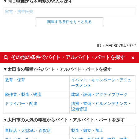
同じ職種から木崎駅の求人を探す
家電・携帯販売
関連する条件をもっと見る
同じ雇用形態から木崎駅の求人を探す
派遣社員
紹介予定派遣
同じ特徴から木崎駅の求人を探す
ID：AE0807947972
即日勤務OK
履歴書不要
その他の条件でバイト・アルバイト・パートを探す
Web面接OK
未経験歓迎
太田市の職種からバイト・アルバイト・パートを探す
ミドル（40代～）活躍中
英語が活かせる
教育・保育
イベント・キャンペーン・アミュ
語学力を活かせる（英語以外）
ボーナス・賞与あり
ーズメント
昇給あり
日払い
軽作業・製造・物流
建築・設備・アクティブワーク
週払い
10時～勤務OK
ドライバー・配達
清掃・警備・ビルメンテナンス・
髪型・髪色自由
ネイルOK
設備管理
ピアスOK
車通勤OK
太田市の人気の職種からバイト・アルバイト・パートを探す
バイク通勤OK
交通費支給
量販店・大型SC・百貨店
製造・組立・加工
社会保険あり
入社祝い金あり