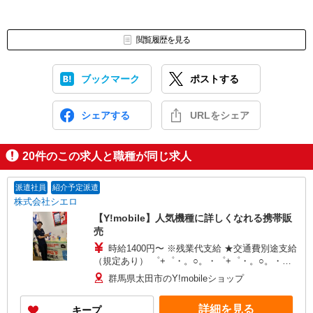
閲覧履歴を見る
ブックマーク
ポストする
シェアする
URLをシェア
20
件のこの求人と職種が同じ求人
派遣社員
紹介予定派遣
株式会社シエロ
【Y!mobile】人気機種に詳しくなれる携帯販
売
時給1400円〜 ※残業代支給 ★交通費別途支給
（規定あり） ゜+゜・。○。・゜+゜・。○。・゜
+゜ 入社祝い金10万円支給(規定有) お友達を紹介
群馬県太田市のY!mobileショップ
頂くと, インセンティブ支給(規定有) ★月2回払
い・週払い可能（規程有）★ ゜・。○。・゜
詳細を見る
キープ
+゜・。○。・゜+゜