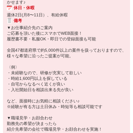
かせます♪
休日・休暇
週休2日(月8〜11日）、有給休暇
備考
▼お仕事紹介先のご案内
ご応募を頂いた後にスマホでWEB面接！
履歴書不要・私服OK・即日での登録面接も可能
全国47都道府県で約5,000件以上の案件を扱っておりますので、
様々な希望に沿ったご提案が可能。
〈例〉
・未経験なので、研修が充実して欲しい
・時給1,600円以上を探している
・自宅からなるべく近くが良い
・入社開始日を相談出来る先が良い
など、面接時にお気軽に相談ください♪
※経験が有る方は土日休み・時短等も相談可能です
▼職場見学・お顔合わせ
勤務先の希望が決まったら
紹介先希望の会社で職場見学・お顔合わせを実施！