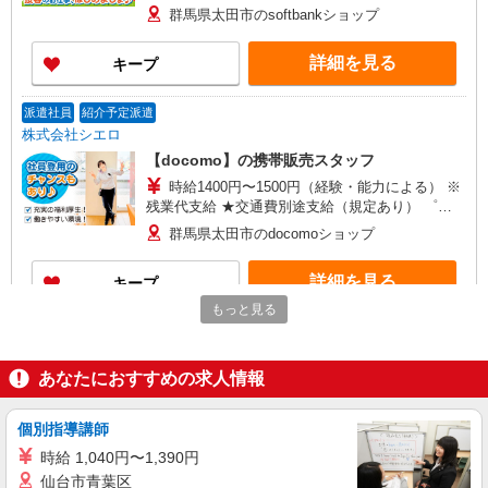
+゜ 入社祝い金10万円支給(規定有) お友達を紹介
群馬県太田市のsoftbankショップ
頂くと, インセンティブ支給(規定有) ★月2回払
い・週払い可能（規程有）★ ゜・。○。・゜
詳細を見る
キープ
+゜・。○。・゜+゜
派遣社員
紹介予定派遣
株式会社シエロ
【docomo】の携帯販売スタッフ
時給1400円〜1500円（経験・能力による） ※
残業代支給 ★交通費別途支給（規定あり） ゜
+゜・。○。・゜+゜・。○。・゜+゜ 入社祝い金10
群馬県太田市のdocomoショップ
万円支給(規定有) お友達を紹介頂くと, インセンテ
ィブ支給(規定有) ★月2回払い・週払い可能（規程
詳細を見る
キープ
有）★ ゜・。○。・゜+゜・。○。・゜+゜
もっと見る
派遣社員
紹介予定派遣
株式会社シエロ
あなたにおすすめの求人情報
【docomo】人気機種に詳しくなれる携帯販売
時給1400円〜 ※残業代支給 ★交通費別途支給
（規定あり） ゜+゜・。○。・゜+゜・。○。・゜
個別指導講師
+゜ 入社祝い金10万円支給(規定有) お友達を紹介
群馬県太田市新田市のdocomoショップ
時給 1,040円〜1,390円
頂くと, インセンティブ支給(規定有) ★月2回払
仙台市青葉区
い・週払い可能（規程有）★ ゜・。○。・゜