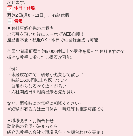
かせます♪
休日・休暇
週休2日(月8〜11日）、有給休暇
備考
▼お仕事紹介先のご案内
ご応募を頂いた後にスマホでWEB面接！
履歴書不要・私服OK・即日での登録面接も可能
全国47都道府県で約5,000件以上の案件を扱っておりますので、
様々な希望に沿ったご提案が可能。
〈例〉
・未経験なので、研修が充実して欲しい
・時給1,600円以上を探している
・自宅からなるべく近くが良い
・入社開始日を相談出来る先が良い
など、面接時にお気軽に相談ください♪
※経験が有る方は土日休み・時短等も相談可能です
▼職場見学・お顔合わせ
勤務先の希望が決まったら
紹介先希望の会社で職場見学・お顔合わせを実施！