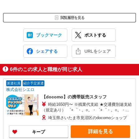
閲覧履歴を見る
ブックマーク
ポストする
シェアする
URLをシェア
6
件のこの求人と職種が同じ求人
派遣社員
紹介予定派遣
株式会社シエロ
【docomo】の携帯販売スタッフ
時給1650円〜 ※残業代支給 ★交通費別途支給
（規定あり） ゜+゜・。○。・゜+゜・。○。・゜
+゜ 入社祝い金10万円支給(規定有) お友達を紹介
埼玉県さいたま市見沼区のdocomoショップ
頂くと, インセンティブ支給(規定有) ★月2回払
い・週払い可能（規程有）★ ゜・。○。・゜
詳細を見る
キープ
+゜・。○。・゜+゜