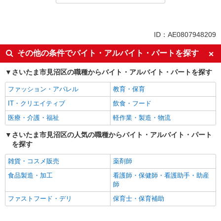
派遣社員
紹介予定派遣
同じ特徴から大宮公園駅の求人を探す
ID：AE0807948209
即日勤務OK
履歴書不要
その他の条件でバイト・アルバイト・パートを探す
Web面接OK
未経験歓迎
さいたま市見沼区の職種からバイト・アルバイト・パートを探す
ミドル（40代～）活躍中
英語が活かせる
ファッション・アパレル
教育・保育
語学力を活かせる（英語以外）
高収入・高額
IT・クリエイティブ
飲食・フード
ボーナス・賞与あり
昇給あり
医療・介護・福祉
軽作業・製造・物流
日払い
週払い
10時～勤務OK
さいたま市見沼区の人気の職種からバイト・アルバイト・パート
髪型・髪色自由
を探す
ネイルOK
ピアスOK
雑貨・コスメ販売
薬剤師
車通勤OK
バイク通勤OK
食品製造・加工
看護師・保健師・看護助手・助産
交通費支給
社会保険あり
師
入社祝い金あり
各種手当（家族・役職・インセン
ファストフード・デリ
保育士・保育補助
ティブなど）あり
制服貸与
社員登用あり