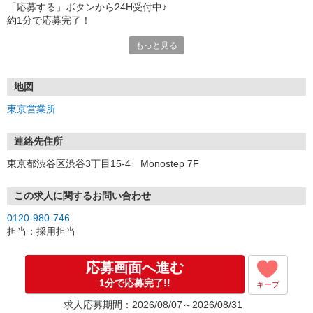
「応募する」ボタンから24H受付中♪
約1分で応募完了！
もっと見る
■電話応募の場合
電話応募も歓迎！（受付:10:00〜20:00）
土日祝も受付中♪
地図
【選考フロー】
東京営業所
①応募から3営業日を目安に、メールorお電話でご連絡します。
②面接日時を決定！「0120」から始まる電話番号からご連絡します
★スマホでWEB面接（LINEなど）・出張面接・事務所面接と選べま
連絡先住所
す
東京都渋谷区渋谷3丁目15-4 Monostep 7F
③面接実施（履歴書不要）
④勤務開始（スタート日は応相談）
※ご希望があれば、職場見学の調整もOKです！
この求人に関するお問い合わせ
0120-980-746
お気軽にご応募ください♪
担当：採用担当
応募画面へ進む
1分で応募完了!!
キープ
求人応募期間：2026/08/07～2026/08/31