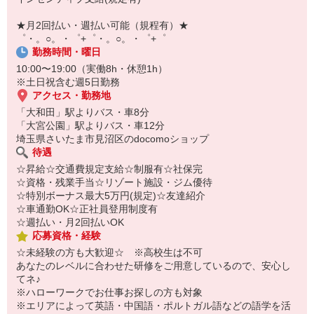
自宅に居ながらスマホでカンタン面接OK！
オンライン面談なのでスピード対応。
★月2回払い・週払い可能（規程有）★
即日登録もOK♪
゜・。○。・゜+゜・。○。・゜+゜
勤務時間・曜日
気になった方はお気軽にご相談ください！
10:00〜19:00（実働8h・休憩1h）
※土日祝含む週5日勤務
アクセス・勤務地
「大和田」駅よりバス・車8分
「大宮公園」駅よりバス・車12分
埼玉県さいたま市見沼区のdocomoショップ
待遇
☆昇給☆交通費規定支給☆制服有☆社保完
☆資格・残業手当☆リゾート施設・ジム優待
☆特別ボーナス最大5万円(規定)☆友達紹介
☆車通勤OK☆正社員登用制度有
☆週払い・月2回払いOK
応募資格・経験
☆未経験の方も大歓迎☆ ※高校生は不可
あなたのレベルに合わせた研修をご用意しているので、安心し
てネ♪
※ハローワークでお仕事お探しの方も対象
※エリアによって英語・中国語・ポルトガル語などの語学を活