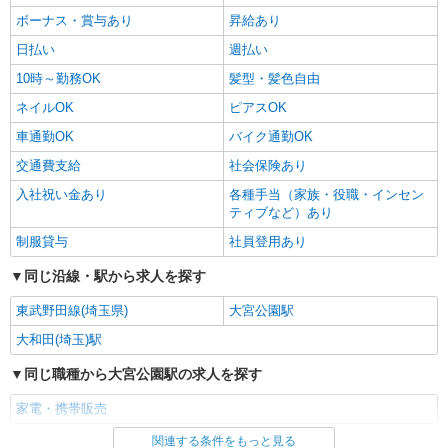
ボーナス・賞与あり
昇給あり
日払い
週払い
10時～勤務OK
髪型・髪色自由
ネイルOK
ピアスOK
車通勤OK
バイク通勤OK
交通費支給
社会保険あり
入社祝い金あり
各種手当（家族・役職・インセン
ティブなど）あり
制服貸与
社員登用あり
同じ沿線・駅から求人を探す
東武野田線(埼玉県)
大宮公園駅
大和田(埼玉)駅
同じ職種から大宮公園駅の求人を探す
家電・携帯販売
関連する条件をもっと見る
同じ雇用形態から大宮公園駅の求人を探す