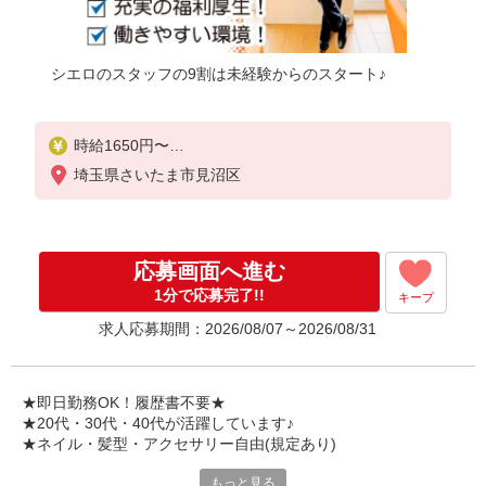
シエロのスタッフの9割は未経験からのスタート♪
時給1650円〜
※残業代支給
埼玉県さいたま市見沼区
★交通費別途支給（規定あり）
゜+゜・。○。・゜+゜・。○。・゜+゜
入社祝い金10万円支給(規定有)
応募画面へ進む
お友達を紹介頂くと,
1分で応募完了!!
キープ
インセンティブ支給(規定有)
求人応募期間：2026/08/07～2026/08/31
★月2回払い・週払い可能（規程有）★
゜・。○。・゜+゜・。○。・゜+゜
★即日勤務OK！履歴書不要★
★20代・30代・40代が活躍しています♪
★ネイル・髪型・アクセサリー自由(規定あり)
もっと見る
各キャリアの新機種が特別価格で購入OK！！