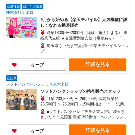
派遣社員
紹介予定派遣
株式会社シエロ
9月から始める【楽天モバイル】人気機種に詳
しくなれる携帯販売
時給1800円〜2000円（経験・能力による） ※
残業代支給 ★交通費別途支給（規定あり） ゜
+゜・。○。・゜+゜・。○。・゜+゜ 入社祝い金10
埼玉県さいたま市見沼区の楽天モバイルショッ
万円支給(規定有) お友達を紹介頂くと, インセンテ
プ
ィブ支給(規定有) ★月2回払い・週払い可能（規程
有）★ ゜・。○。・゜+゜・。○。・゜+゜
詳細を見る
キープ
正社員
ソフトバンクハレノテラス東大宮店
ソフトバンクショップの携帯販売スタッフ
月給 233,500円 〜 260,200円 固定残業代:
23,500円 〜 26,200円（15時間相当） ＊＿ 試用期
間あり 6ヶ月 月給25万円以上 ※経験・能力による
■ソフトバンクハレノテラス東大宮店 埼玉県
【試用期間】月給 233500 円 〜 260200 円
さいたま市見沼区 島町 393番地 ハレノテラスC
棟103‐1
詳細を見る
キープ