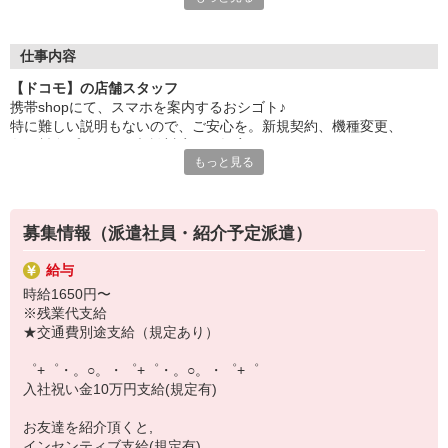
自分だけじゃなくって、
家族や友人にも適用されます！
仕事内容
さらに！各種リゾート施設やスポーツジムなどが
【ドコモ】の店舗スタッフ
特別割引価格でご利用可能☆
携帯shopにて、スマホを案内するおシゴト♪
お得に過ごしたいあなたの味方です♪
特に難しい説明もないので、ご安心を。新規契約、機種変更、
各種料金プランのご相談対応・ご提案などをお願いします。
【選べるお仕事いろいろ】
もっと見る
￣￣￣￣￣￣￣￣￣￣￣
初めての方でも安心♪
▼オフィスワーク
あなた専属のコーディネーターが親切・丁寧にフォローするので、
事務、経理、データ入力、コールセンター、受付
満足度◎
▼工場・製造・軽作業系
募集情報（派遣社員・紹介予定派遣）
機械/食品製造・梱包・仕分け・加工・組立・検査
■携帯やインターネット販売業務
▼美容系
給与
docomo(ドコモ)/au(エーユー)・KDDI/softbank(ソフトバンク)など
眉毛サロンのアイブロウ・ネイリスト・エステ
時給1650円〜
の大手キャリアから
▼営業・販売
※残業代支給
ワイモバイル(Y!mobille)、楽天モバイル、UQなど格安スマホまで幅
法人営業・アパレル販売・個別指導塾・人材紹介
★交通費別途支給（規定あり）
広く紹介可能♪
▼人気案件も多数♪
人気のApple（アップル）店舗もございます！
短期・期間限定・オープニング・官公庁案件
゜+゜・。○。・゜+゜・。○。・゜+゜
上場/優良/大手企業など
入社祝い金10万円支給(規定有)
【スマホ面接実施中】
お友達を紹介頂くと,
￣￣￣￣￣￣￣￣￣
インセンティブ支給(規定有)