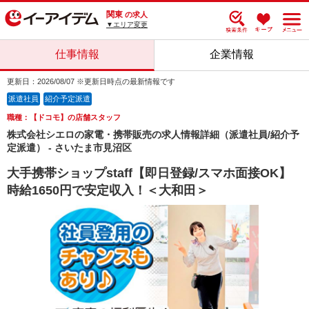
関東
の求人
▼エリア変更
仕事情報
企業情報
更新日：2026/08/07 ※更新日時点の最新情報です
派遣社員
紹介予定派遣
職種：【ドコモ】の店舗スタッフ
株式会社シエロの家電・携帯販売の求人情報詳細（派遣社員/紹介予
定派遣） - さいたま市見沼区
大手携帯ショップstaff【即日登録/スマホ面接OK】
時給1650円で安定収入！＜大和田＞