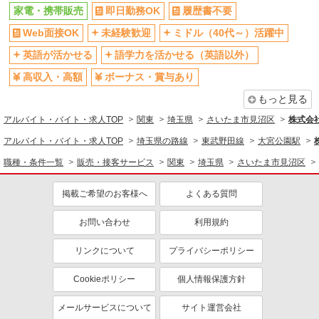
家電・携帯販売
即日勤務OK
履歴書不要
同じ職種から求人を探す
Web面接OK
未経験歓迎
ミドル（40代～）活躍中
販売・接客サービス
英語が活かせる
語学力を活かせる（英語以外）
家電・携帯販売
高収入・高額
ボーナス・賞与あり
同じ特徴から求人を探す
もっと見る
未経験歓迎
ミドル（40代～）活躍中
アルバイト・バイト・求人TOP
関東
埼玉県
さいたま市見沼区
株式会
英語が活かせる
ボーナス・賞与あり
アルバイト・バイト・求人TOP
埼玉県の路線
東武野田線
大宮公園駅
日払い
車通勤OK
職種・条件一覧
販売・接客サービス
関東
埼玉県
さいたま市見沼区
交通費支給
社会保険あり
社員登用あり
掲載ご希望のお客様へ
よくある質問
お問い合わせ
利用規約
リンクについて
プライバシーポリシー
Cookieポリシー
個人情報保護方針
メールサービスについて
サイト運営会社