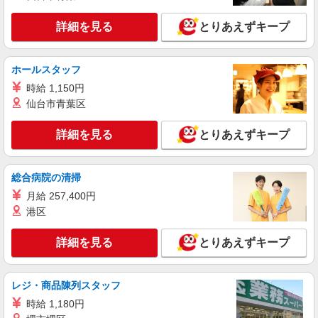
い・週払い可能（規程有）★ ゜・。○。・゜
詳細を見る
キープ
+゜・。○。・゜+゜
詳細を見る
とりあえずキープ
派遣社員
紹介予定派遣
株式会社シエロ
ホールスタッフ
【Y!mobile】人気機種に詳しくなれる携帯販
時給 1,150円
売
仙台市青葉区
時給1450円〜 ※残業代支給 ★交通費別途支給
（規定あり） ゜+゜・。○。・゜+゜・。○。・゜
詳細を見る
とりあえずキープ
+゜ 入社祝い金10万円支給(規定有) お友達を紹介
東京都板橋区のY！mobileショップ
頂くと, インセンティブ支給(規定有) ★月2回払
い・週払い可能（規程有）★ ゜・。○。・゜
総合病院の清掃
詳細を見る
キープ
+゜・。○。・゜+゜
月給 257,400円
派遣社員
港区
紹介予定派遣
株式会社シエロ
【docomo】の携帯販売スタッフ
詳細を見る
とりあえずキープ
時給1700円〜 ※残業代支給 ★交通費別途支給
（規定あり） ゜+゜・。○。・゜+゜・。○。・゜
+゜ 入社祝い金10万円支給(規定有) お友達を紹介
レジ・商品陳列スタッフ
東京都板橋区のdocomoショップ
頂くと, インセンティブ支給(規定有) ★月2回払
時給 1,180円
い・週払い可能（規程有）★ ゜・。○。・゜