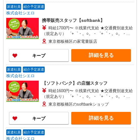
派遣社員
紹介予定派遣
株式会社シエロ
携帯販売スタッフ【softbank】
時給1700円〜 ※残業代支給 ★交通費別途支給
（規定あり） ゜+゜・。○。・゜+゜・。○。・゜
+゜ 入社祝い金10万円支給(規定有) お友達を紹介
東京都板橋区の家電量販店
頂くと, インセンティブ支給(規定有) ★月2回払
い・週払い可能（規程有）★ ゜・。○。・゜
詳細を見る
キープ
+゜・。○。・゜+゜
派遣社員
紹介予定派遣
株式会社シエロ
【ソフトバンク】の店舗スタッフ
時給1600円〜 ※残業代支給 ★交通費別途支給
（規定あり） ゜+゜・。○。・゜+゜・。○。・゜
+゜ 入社祝い金10万円支給(規定有) お友達を紹介
東京都板橋区のsoftbankショップ
頂くと, インセンティブ支給(規定有) ★月2回払
い・週払い可能（規程有）★ ゜・。○。・゜
詳細を見る
キープ
+゜・。○。・゜+゜
派遣社員
紹介予定派遣
株式会社シエロ