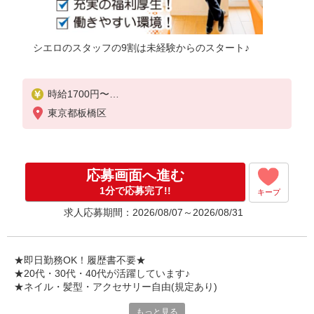
シエロのスタッフの9割は未経験からのスタート♪
時給1700円〜
※残業代支給
東京都板橋区
★交通費別途支給（規定あり）
゜+゜・。○。・゜+゜・。○。・゜+゜
入社祝い金10万円支給(規定有)
応募画面へ進む
お友達を紹介頂くと,
1分で応募完了!!
キープ
インセンティブ支給(規定有)
求人応募期間：2026/08/07～2026/08/31
★月2回払い・週払い可能（規程有）★
゜・。○。・゜+゜・。○。・゜+゜
★即日勤務OK！履歴書不要★
★20代・30代・40代が活躍しています♪
★ネイル・髪型・アクセサリー自由(規定あり)
もっと見る
シエロのスタッフは9割が未経験スタート。