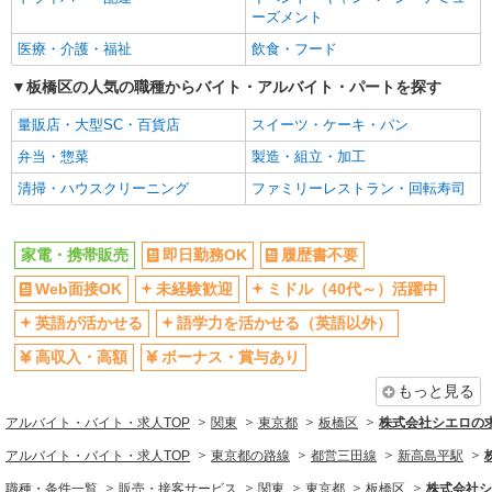
ボーナス・賞与あり
昇給あり
ーズメント
日払い
週払い
医療・介護・福祉
飲食・フード
10時～勤務OK
髪型・髪色自由
板橋区の人気の職種からバイト・アルバイト・パートを探す
ネイルOK
ピアスOK
量販店・大型SC・百貨店
スイーツ・ケーキ・パン
駅直結・駅チカ
車通勤OK
弁当・惣菜
製造・組立・加工
バイク通勤OK
交通費支給
清掃・ハウスクリーニング
ファミリーレストラン・回転寿司
社会保険あり
入社祝い金あり
各種手当（家族・役職・インセン
制服貸与
ティブなど）あり
家電・携帯販売
即日勤務OK
履歴書不要
社員登用あり
Web面接OK
未経験歓迎
ミドル（40代～）活躍中
同じ職種から求人を探す
英語が活かせる
語学力を活かせる（英語以外）
販売・接客サービス
高収入・高額
ボーナス・賞与あり
家電・携帯販売
もっと見る
アルバイト・バイト・求人TOP
関東
東京都
板橋区
株式会社シエロの
同じ特徴から求人を探す
アルバイト・バイト・求人TOP
東京都の路線
都営三田線
新高島平駅
未経験歓迎
ミドル（40代～）活躍中
職種・条件一覧
販売・接客サービス
関東
東京都
板橋区
株式会社シ