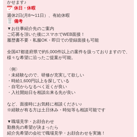
かせます♪
休日・休暇
週休2日(月8〜11日）、有給休暇
備考
▼お仕事紹介先のご案内
ご応募を頂いた後にスマホでWEB面接！
履歴書不要・私服OK・即日での登録面接も可能
全国47都道府県で約5,000件以上の案件を扱っておりますので、
様々な希望に沿ったご提案が可能。
〈例〉
・未経験なので、研修が充実して欲しい
・時給1,600円以上を探している
・自宅からなるべく近くが良い
・入社開始日を相談出来る先が良い
など、面接時にお気軽に相談ください♪
※経験が有る方は土日休み・時短等も相談可能です
▼職場見学・お顔合わせ
勤務先の希望が決まったら
紹介先希望の会社で職場見学・お顔合わせを実施！