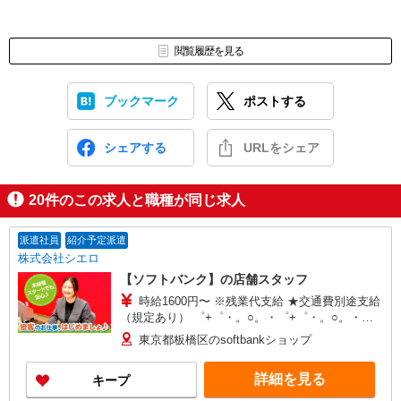
閲覧履歴を見る
ブックマーク
ポストする
シェアする
URLをシェア
20
件のこの求人と職種が同じ求人
派遣社員
紹介予定派遣
株式会社シエロ
【ソフトバンク】の店舗スタッフ
時給1600円〜 ※残業代支給 ★交通費別途支給
（規定あり） ゜+゜・。○。・゜+゜・。○。・゜
+゜ 入社祝い金10万円支給(規定有) お友達を紹介
東京都板橋区のsoftbankショップ
頂くと, インセンティブ支給(規定有) ★月2回払
い・週払い可能（規程有）★ ゜・。○。・゜
詳細を見る
キープ
+゜・。○。・゜+゜