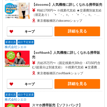
【docomo】人気機種に詳しくなれる携帯販売
時給1700円〜 ※残業代支給 ★交通費別途支給
（規定あり） ゜+゜・。○。・゜+゜・。○。・゜
+゜ 入社祝い金10万円支給(規定有) お友達を紹介
東京都板橋区のdocomoショップ
頂くと, インセンティブ支給(規定有) ★月2回払
い・週払い可能（規程有）★ ゜・。○。・゜
詳細を見る
キープ
+゜・。○。・゜+゜
派遣社員
紹介予定派遣
株式会社シエロ
【softbank】人気機種に詳しくなれる携帯販
売
月給25万円〜（固定残業代30h分・47150円含
む/超過分は別途支給） ※残業代支給 ★交通費別
途支給（規定あり） ゜+゜・。○。・゜+゜・。
東京都板橋区のsoftbankショップ
○。・゜+゜ 入社祝い金10万円支給(規定有) お友達
を紹介頂くと, インセンティブ支給(規定有) ゜・。
詳細を見る
キープ
○。・゜+゜・。○。・゜+゜
派遣社員
紹介予定派遣
株式会社シエロ
スマホ携帯販売【ソフトバンク】