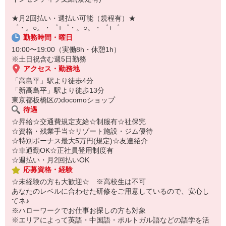
【スマホ面接実施中】
￣￣￣￣￣￣￣￣￣
★月2回払い・週払い可能（規程有）★
自宅に居ながらスマホでカンタン面接OK！
゜・。○。・゜+゜・。○。・゜+゜
オンライン面談なのでスピード対応。
勤務時間・曜日
10:00〜19:00（実働8h・休憩1h）
※土日祝含む週5日勤務
アクセス・勤務地
「高島平」駅より徒歩4分
「新高島平」駅より徒歩13分
東京都板橋区のdocomoショップ
待遇
☆昇給☆交通費規定支給☆制服有☆社保完
☆資格・残業手当☆リゾート施設・ジム優待
☆特別ボーナス最大5万円(規定)☆友達紹介
☆車通勤OK☆正社員登用制度有
☆週払い・月2回払いOK
応募資格・経験
☆未経験の方も大歓迎☆ ※高校生は不可
あなたのレベルに合わせた研修をご用意しているので、安心し
てネ♪
※ハローワークでお仕事お探しの方も対象
※エリアによって英語・中国語・ポルトガル語などの語学を活