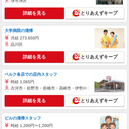
堺市堺区
詳細を見る
キープ
+゜・。○。・゜+゜
詳細を見る
とりあえずキープ
派遣社員
紹介予定派遣
株式会社シエロ
【softbank】の携帯販売スタッフ
大学病院の清掃
時給1600円〜 ※残業代支給 ★交通費別途支給
月給 273,650円
（規定あり） ゜+゜・。○。・゜+゜・。○。・゜
品川区
+゜ 入社祝い金10万円支給(規定有) お友達を紹介
東京都板橋区のsoftbankショップ
頂くと, インセンティブ支給(規定有) ★月2回払
い・週払い可能（規程有）★ ゜・。○。・゜
詳細を見る
とりあえずキープ
詳細を見る
キープ
+゜・。○。・゜+゜
派遣社員
紹介予定派遣
ベルク各店での店内スタッフ
株式会社シエロ
時給 1,065円
携帯販売スタッフ【Y!mobile】
古河市・佐野市・前橋市・高崎市・伊勢崎市・太田市・館林市・
時給1700円〜 ※残業代支給 ★交通費別途支給
（規定あり） ゜+゜・。○。・゜+゜・。○。・゜
詳細を見る
とりあえずキープ
+゜ 入社祝い金10万円支給(規定有) お友達を紹介
東京都板橋区の携帯ショップ
頂くと, インセンティブ支給(規定有) ★月2回払
い・週払い可能（規程有）★ ゜・。○。・゜
詳細を見る
キープ
+゜・。○。・゜+゜
ビルの清掃スタッフ
時給 1,200円〜1,200円