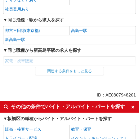
ティブなど）あり
社員登用あり
同じ沿線・駅から求人を探す
都営三田線(東京都)
高島平駅
新高島平駅
同じ職種から新高島平駅の求人を探す
家電・携帯販売
関連する条件をもっと見る
同じ雇用形態から新高島平駅の求人を探す
派遣社員
紹介予定派遣
同じ特徴から新高島平駅の求人を探す
ID：AE0807948261
即日勤務OK
履歴書不要
その他の条件でバイト・アルバイト・パートを探す
Web面接OK
未経験歓迎
板橋区の職種からバイト・アルバイト・パートを探す
ミドル（40代～）活躍中
英語が活かせる
販売・接客サービス
教育・保育
語学力を活かせる（英語以外）
高収入・高額
ドライバー・配達
イベント・キャンペーン・アミュ