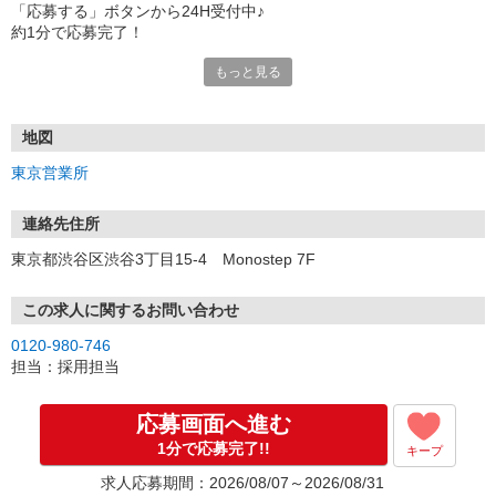
「応募する」ボタンから24H受付中♪
約1分で応募完了！
もっと見る
■電話応募の場合
電話応募も歓迎！（受付:10:00〜20:00）
土日祝も受付中♪
地図
【選考フロー】
東京営業所
①応募から3営業日を目安に、メールorお電話でご連絡します。
②面接日時を決定！「0120」から始まる電話番号からご連絡します
★スマホでWEB面接（LINEなど）・出張面接・事務所面接と選べま
連絡先住所
す
東京都渋谷区渋谷3丁目15-4 Monostep 7F
③面接実施（履歴書不要）
④勤務開始（スタート日は応相談）
※ご希望があれば、職場見学の調整もOKです！
この求人に関するお問い合わせ
0120-980-746
お気軽にご応募ください♪
担当：採用担当
応募画面へ進む
1分で応募完了!!
キープ
求人応募期間：2026/08/07～2026/08/31