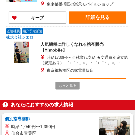
○。・゜+゜ 入社祝い金10万円支給(規定有) お友達
東京都板橋区の楽天モバイルショップ
を紹介頂くと, インセンティブ支給(規定有) ゜・。
○。・゜+゜・。○。・゜+゜
詳細を見る
キープ
派遣社員
紹介予定派遣
株式会社シエロ
人気機種に詳しくなれる携帯販売
【Y!mobile】
時給1700円〜 ※残業代支給 ★交通費別途支給
（規定あり） ゜+゜・。○。・゜+゜・。○。・゜
+゜ 入社祝い金10万円支給(規定有) お友達を紹介
東京都板橋区の家電量販店
頂くと, インセンティブ支給(規定有) ★月2回払
い・週払い可能（規程有）★ ゜・。○。・゜
詳細を見る
キープ
+゜・。○。・゜+゜
もっと見る
派遣社員
紹介予定派遣
株式会社シエロ
あなたにおすすめの求人情報
【ドコモ】の店舗スタッフ
時給1700円〜 ※残業代支給 ★交通費別途支給
個別指導講師
（規定あり） ゜+゜・。○。・゜+゜・。○。・゜
時給 1,040円〜1,390円
+゜ 入社祝い金10万円支給(規定有) お友達を紹介
東京都板橋区のdocomoショップ
仙台市青葉区
頂くと, インセンティブ支給(規定有) ★月2回払