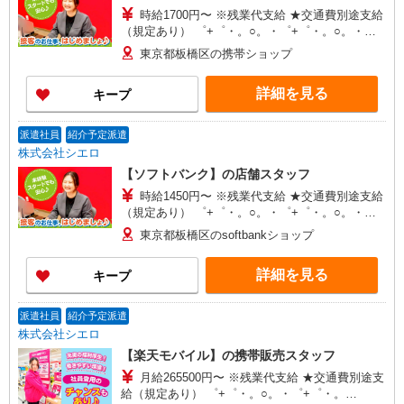
時給1700円〜 ※残業代支給 ★交通費別途支給
（規定あり） ゜+゜・。○。・゜+゜・。○。・゜
+゜ 入社祝い金10万円支給(規定有) お友達を紹介
東京都板橋区の携帯ショップ
頂くと, インセンティブ支給(規定有) ★月2回払
い・週払い可能（規程有）★ ゜・。○。・゜
詳細を見る
キープ
+゜・。○。・゜+゜
派遣社員
紹介予定派遣
株式会社シエロ
【ソフトバンク】の店舗スタッフ
時給1450円〜 ※残業代支給 ★交通費別途支給
（規定あり） ゜+゜・。○。・゜+゜・。○。・゜
+゜ 入社祝い金10万円支給(規定有) お友達を紹介
東京都板橋区のsoftbankショップ
頂くと, インセンティブ支給(規定有) ★月2回払
い・週払い可能（規程有）★ ゜・。○。・゜
詳細を見る
キープ
+゜・。○。・゜+゜
派遣社員
紹介予定派遣
株式会社シエロ
【楽天モバイル】の携帯販売スタッフ
月給265500円〜 ※残業代支給 ★交通費別途支
給（規定あり） ゜+゜・。○。・゜+゜・。