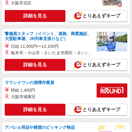
正社員
大阪市北区
ソフトバンク高島平店
ソフトバンクショップの携帯販売スタッフ
詳細を見る
とりあえずキープ
月給 233,500円 〜 260,200円 固定残業代:
23,500円 〜 26,200円（15時間相当） ＊＿ 試用期
間あり 6ヶ月 月給25万円以上 ※経験・能力による
警備員スタッフ（イベント、道路、商業施設、
■ソフトバンク高島平店 東京都 板橋区 高島平
【試用期間】月給 233500 円 〜 260200 円
大型駐車場、JR列車見張りなど）
8丁目 4‐12 ロイヤルステージ恵比寿1F
日給 11,000円〜12,100円
詳細を見る
キープ
栃木市・小山市・さいたま市西区・さいたま市岩槻区・久喜市・
詳細を見る
とりあえずキープ
契約社員
ソフトバンク販売契約社員【板橋区エリア】
家電量販店内の携帯販売スタッフ
ラウンドワンの清掃作業員
月給 279,340円 〜 279,340円 試用期間なし ※
時給 1,400円
経験・能力による 【試用期間】時給 0 円 〜 0 円
大阪市城東区
■ソフトバンク販売契約社員【板橋区エリア】
東京都板橋区
詳細を見る
とりあえずキープ
詳細を見る
キープ
アパレル用品や雑貨のピッキング検品
正社員