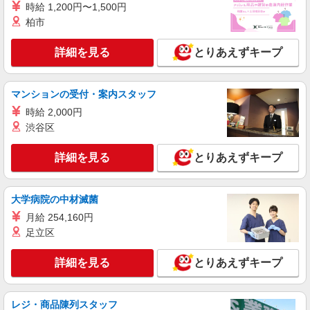
時給 1,200円〜1,500円
ソフトバンク成増店
柏市
ソフトバンクショップの携帯販売スタッフ
月給 233,500円 〜 260,200円 固定残業代:
詳細を見る
とりあえずキープ
23,500円 〜 26,200円（15時間相当） ＊＿ 試用期
間あり 6ヶ月 月給25万円以上 ※経験・能力による
■ソフトバンク成増店 東京都 板橋区 成増1丁
【試用期間】月給 233500 円 〜 260200 円
目 31‐7 クリーンビル1F
マンションの受付・案内スタッフ
時給 2,000円
詳細を見る
キープ
渋谷区
正社員
詳細を見る
とりあえずキープ
ソフトバンク板橋店
ソフトバンクショップの携帯販売スタッフ
月給 237,478円 〜 302,366円 固定残業代:
大学病院の中材滅菌
30,651円 〜 39,026円（20時間相当） ＊時間外手
月給 254,160円
当は時間外労働の有無にかかわらず、固定残業代
■ソフトバンク板橋店 東京都 板橋区 板橋1丁
として支給し、相当時間を超える時間外労働分は
足立区
目 49‐3 ライオンズマンション板橋1F
法定どおり追加で支給します。 試用期間あり 3ヶ
月 ※経験・能力による 【試用期間】月給 237478
詳細を見る
とりあえずキープ
詳細を見る
キープ
円 〜 302366 円
正社員
レジ・商品陳列スタッフ