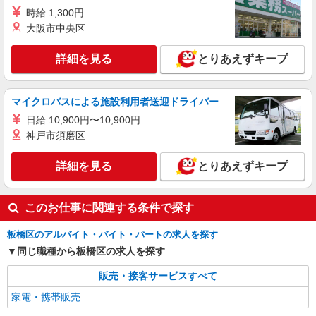
ソフトバンク蓮根店
時給 1,300円
ソフトバンクショップの携帯販売スタッフ
大阪市中央区
月給 233,500円 〜 260,200円 固定残業代:
23,500円 〜 26,200円（15時間相当） ＊＿ 試用期
詳細を見る
とりあえずキープ
間あり 6ヶ月 月給25万円以上 ※経験・能力による
■ソフトバンク蓮根店 東京都 板橋区 蓮根3丁
【試用期間】月給 233500 円 〜 260200 円
目 1‐1 羽深ビル1F
マイクロバスによる施設利用者送迎ドライバー
詳細を見る
キープ
日給 10,900円〜10,900円
神戸市須磨区
正社員
ソフトバンク志村坂上店
詳細を見る
とりあえずキープ
【店長職】ソフトバンクショップの携帯販売ス
タッフ
月給 300,000円 〜 400,000円 試用期間あり 3
このお仕事に関連する条件で探す
ヶ月 月給25万円以上 ※経験・能力による 【試用
期間】月給 300000 円 〜 400000 円
板橋区のアルバイト・バイト・パートの求人を探す
■ソフトバンク志村坂上店 東京都 板橋区 小豆
沢2丁目 17‐7キャッスルマンション志村坂上 1階
同じ職種から板橋区の求人を探す
販売・接客サービスすべて
詳細を見る
キープ
家電・携帯販売