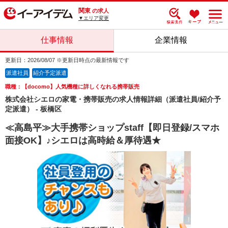
関東
の求人
▼エリア変更
仕事情報
企業情報
更新日：2026/08/07 ※更新日時点の最新情報です
派遣社員
紹介予定派遣
職種：【docomo】人気機種に詳しくなれる携帯販売
株式会社シエロの家電・携帯販売の求人情報詳細（派遣社員/紹介予
定派遣） - 板橋区
≪高島平≫大手携帯ショップstaff【即日登録/スマホ
面接OK】♪シエロは高時給＆厚待遇★