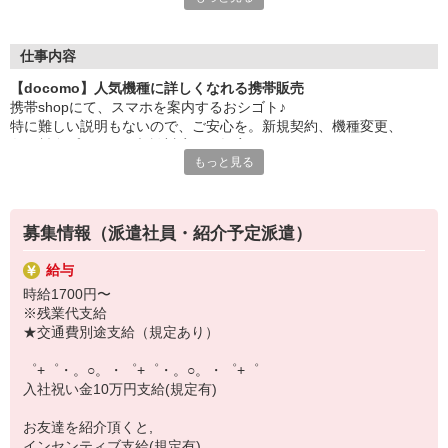
大手キャリアの店舗勤務なので安心・安定！
一度身に着けた知識は、
ずっと先まで役に立ちます！
仕事内容
【docomo】人気機種に詳しくなれる携帯販売
丁寧な研修もあるので、
携帯shopにて、スマホを案内するおシゴト♪
みなさんから働きやすいと好評です♪
特に難しい説明もないので、ご安心を。新規契約、機種変更、
最新アプリ事情やお得なプラン、
各種料金プランのご相談対応・ご提案などをお願いします。
スマホの裏ワザを学べるチャンス♪
もっと見る
初めての方でも安心♪
【選べるお仕事いろいろ】
あなた専属のコーディネーターが親切・丁寧にフォローするので、
￣￣￣￣￣￣￣￣￣￣￣
満足度◎
▼オフィスワーク
募集情報（派遣社員・紹介予定派遣）
事務、経理、データ入力、コールセンター、受付
■携帯やインターネット販売業務
▼工場・製造・軽作業系
給与
docomo(ドコモ)/au(エーユー)・KDDI/softbank(ソフトバンク)など
機械/食品製造・梱包・仕分け・加工・組立・検査
時給1700円〜
の大手キャリアから
▼美容系
※残業代支給
ワイモバイル(Y!mobille)、楽天モバイル、UQなど格安スマホまで幅
眉毛サロンのアイブロウ・ネイリスト・エステ
★交通費別途支給（規定あり）
広く紹介可能♪
▼営業・販売
人気のApple（アップル）店舗もございます！
法人営業・アパレル販売・個別指導塾・人材紹介
゜+゜・。○。・゜+゜・。○。・゜+゜
▼人気案件も多数♪
入社祝い金10万円支給(規定有)
短期・期間限定・オープニング・官公庁案件
上場/優良/大手企業など
お友達を紹介頂くと,
インセンティブ支給(規定有)