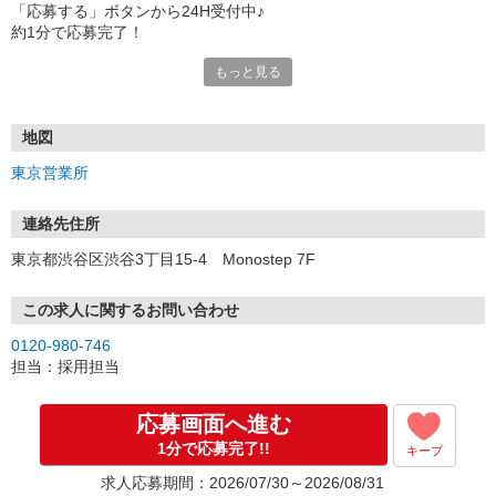
「応募する」ボタンから24H受付中♪
約1分で応募完了！
もっと見る
■電話応募の場合
電話応募も歓迎！（受付:10:00〜20:00）
土日祝も受付中♪
地図
【選考フロー】
東京営業所
①応募から3営業日を目安に、メールorお電話でご連絡します。
②面接日時を決定！「0120」から始まる電話番号からご連絡します
★スマホでWEB面接（LINEなど）・出張面接・事務所面接と選べま
連絡先住所
す
東京都渋谷区渋谷3丁目15-4 Monostep 7F
③面接実施（履歴書不要）
④勤務開始（スタート日は応相談）
※ご希望があれば、職場見学の調整もOKです！
この求人に関するお問い合わせ
0120-980-746
お気軽にご応募ください♪
担当：採用担当
応募画面へ進む
1分で応募完了!!
キープ
求人応募期間：2026/07/30～2026/08/31