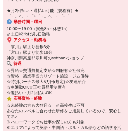
￣￣￣￣￣￣￣￣￣
自宅に居ながらスマホでカンタン面接OK！
★月2回払い・週払い可能（規程有）★
オンライン面談なのでスピード対応。
゜・。○。・゜+゜・。○。・゜+゜
勤務時間・曜日
10:00〜19:00（実働8h・休憩1h）
※土日祝含む週5日勤務
アクセス・勤務地
「寒川」駅より徒歩3分
「宮山」駅より徒歩19分
神奈川県高座郡寒川町のsoftbankショップ
待遇
☆昇給☆交通費規定支給☆制服有☆社保完
☆資格・残業手当☆リゾート施設・ジム優待
☆特別ボーナス最大5万円(規定)☆友達紹介
☆車通勤OK☆正社員登用制度有
☆週払い・月2回払いOK
応募資格・経験
☆未経験の方も大歓迎☆ ※高校生は不可
あなたのレベルに合わせた研修をご用意しているので、安心し
てネ♪
※ハローワークでお仕事お探しの方も対象
※エリアによって英語・中国語・ポルトガル語などの語学を活