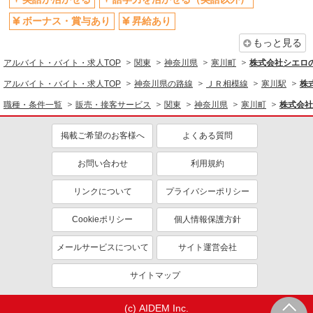
販売・接客サービス
ボーナス・賞与あり
昇給あり
家電・携帯販売
もっと見る
同じ特徴から求人を探す
アルバイト・バイト・求人TOP
関東
神奈川県
寒川町
株式会社シエロ
未経験歓迎
ミドル（40代～）活躍中
アルバイト・バイト・求人TOP
神奈川県の路線
ＪＲ相模線
寒川駅
株
英語が活かせる
ボーナス・賞与あり
職種・条件一覧
販売・接客サービス
関東
神奈川県
寒川町
株式会社
日払い
車通勤OK
掲載ご希望のお客様へ
よくある質問
交通費支給
社会保険あり
社員登用あり
お問い合わせ
利用規約
リンクについて
プライバシーポリシー
Cookieポリシー
個人情報保護方針
メールサービスについて
サイト運営会社
サイトマップ
(c) AIDEM Inc.