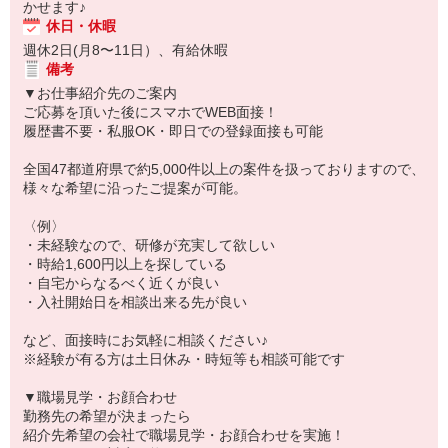
かせます♪
休日・休暇
週休2日(月8〜11日）、有給休暇
備考
▼お仕事紹介先のご案内
ご応募を頂いた後にスマホでWEB面接！
履歴書不要・私服OK・即日での登録面接も可能
全国47都道府県で約5,000件以上の案件を扱っておりますので、
様々な希望に沿ったご提案が可能。
〈例〉
・未経験なので、研修が充実して欲しい
・時給1,600円以上を探している
・自宅からなるべく近くが良い
・入社開始日を相談出来る先が良い
など、面接時にお気軽に相談ください♪
※経験が有る方は土日休み・時短等も相談可能です
▼職場見学・お顔合わせ
勤務先の希望が決まったら
紹介先希望の会社で職場見学・お顔合わせを実施！