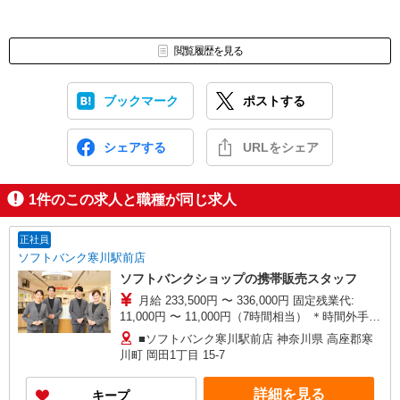
閲覧履歴を見る
ブックマーク
ポストする
シェアする
URLをシェア
1
件のこの求人と職種が同じ求人
正社員
ソフトバンク寒川駅前店
ソフトバンクショップの携帯販売スタッフ
月給 233,500円 〜 336,000円 固定残業代:
11,000円 〜 11,000円（7時間相当） ＊時間外手当
は時間外労働の有無にかかわらず、固定残業代と
■ソフトバンク寒川駅前店 神奈川県 高座郡寒
して支給し、相当時間を超える時間外労働分は法
川町 岡田1丁目 15‐7
定どおり追加で支給します。 試用期間あり 3ヶ月
※経験・能力による 【試用期間】月給 221000 円
詳細を見る
キープ
〜 336000 円