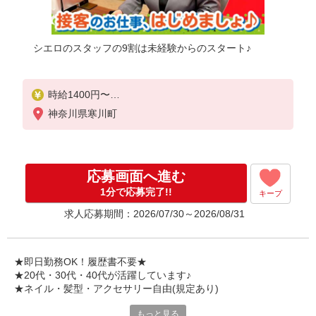
シエロのスタッフの9割は未経験からのスタート♪
時給1400円〜
※残業代支給
神奈川県寒川町
★交通費別途支給（規定あり）
゜+゜・。○。・゜+゜・。○。・゜+゜
入社祝い金10万円支給(規定有)
応募画面へ進む
お友達を紹介頂くと,
1分で応募完了!!
キープ
インセンティブ支給(規定有)
求人応募期間：2026/07/30～2026/08/31
★月2回払い・週払い可能（規程有）★
゜・。○。・゜+゜・。○。・゜+゜
★即日勤務OK！履歴書不要★
★20代・30代・40代が活躍しています♪
★ネイル・髪型・アクセサリー自由(規定あり)
もっと見る
新しい機種やプラン。