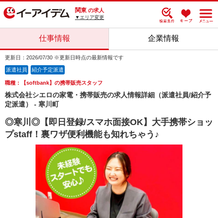
関東
の求人
▼エリア変更
仕事情報
企業情報
更新日：2026/07/30 ※更新日時点の最新情報です
派遣社員
紹介予定派遣
職種：【softbank】の携帯販売スタッフ
株式会社シエロの家電・携帯販売の求人情報詳細（派遣社員/紹介予
定派遣） - 寒川町
◎寒川◎【即日登録/スマホ面接OK】大手携帯ショッ
プstaff！裏ワザ便利機能も知れちゃう♪