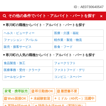
同じ特徴から寒川駅の求人を探す
ID：AE0730640547
即日勤務OK
履歴書不要
その他の条件でバイト・アルバイト・パートを探す
Web面接OK
未経験歓迎
寒川町の職種からバイト・アルバイト・パートを探す
ミドル（40代～）活躍中
英語が活かせる
ヘルス・ビューティー
医療・介護・福祉
語学力を活かせる（英語以外）
ボーナス・賞与あり
ファッション・アパレル
軽作業・製造・物流
昇給あり
日払い
販売・接客サービス
飲食・フード
週払い
10時～勤務OK
髪型・髪色自由
寒川町の人気の職種からバイト・アルバイト・パートを探す
ネイルOK
ピアスOK
駅直結・駅チカ
食品製造・加工
フォークリフト
車通勤OK
バイク通勤OK
医療事務・受付・クラーク
ファストフード・デリ
交通費支給
社会保険あり
コールセンター
コンビニ・スーパー
入社祝い金あり
各種手当（家族・役職・インセン
ティブなど）あり
家電・携帯販売
即日勤務OK
履歴書不要
制服貸与
社員登用あり
Web面接OK
未経験歓迎
ミドル（40代～）活躍中
同じ職種から求人を探す
英語が活かせる
語学力を活かせる（英語以外）