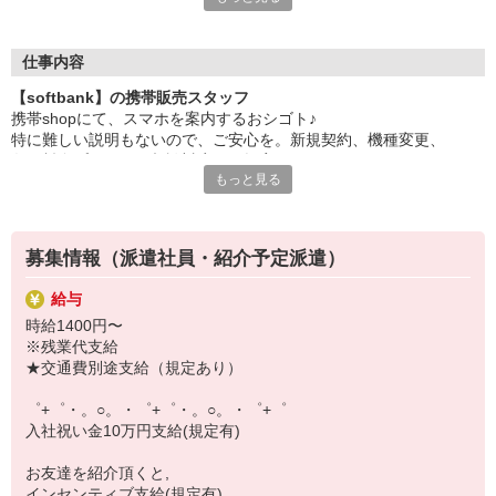
日々変わる専門知識を覚えるのはやっぱり大変。
でも心配ご無用！
仕事内容
シエロのご紹介するお店は、チームワークが良く
【softbank】の携帯販売スタッフ
お互いに教え合ったり、フォローしあったりする
携帯shopにて、スマホを案内するおシゴト♪
和気あいあいとした人間関係がある店舗ばかり！
特に難しい説明もないので、ご安心を。新規契約、機種変更、
皆で一緒にステップアップしましょう♪
各種料金プランのご相談対応・ご提案などをお願いします。
もっと見る
【選べるお仕事いろいろ】
初めての方でも安心♪
￣￣￣￣￣￣￣￣￣￣￣
あなた専属のコーディネーターが親切・丁寧にフォローするので、
▼オフィスワーク
満足度◎
事務、経理、データ入力、コールセンター、受付
募集情報（派遣社員・紹介予定派遣）
▼工場・製造・軽作業系
■携帯やインターネット販売業務
機械/食品製造・梱包・仕分け・加工・組立・検査
給与
docomo(ドコモ)/au(エーユー)・KDDI/softbank(ソフトバンク)など
▼美容系
時給1400円〜
の大手キャリアから
眉毛サロンのアイブロウ・ネイリスト・エステ
※残業代支給
ワイモバイル(Y!mobille)、楽天モバイル、UQなど格安スマホまで幅
▼営業・販売
★交通費別途支給（規定あり）
広く紹介可能♪
法人営業・アパレル販売・個別指導塾・人材紹介
人気のApple（アップル）店舗もございます！
▼人気案件も多数♪
゜+゜・。○。・゜+゜・。○。・゜+゜
短期・期間限定・オープニング・官公庁案件
入社祝い金10万円支給(規定有)
上場/優良/大手企業など
お友達を紹介頂くと,
【スマホ面接実施中】
インセンティブ支給(規定有)