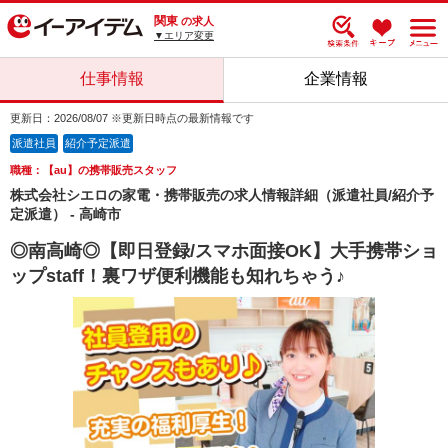
関東
の求人
▼エリア変更
仕事情報
企業情報
更新日：2026/08/07 ※更新日時点の最新情報です
派遣社員
紹介予定派遣
職種：【au】の携帯販売スタッフ
株式会社シエロの家電・携帯販売の求人情報詳細（派遣社員/紹介予
定派遣） - 高崎市
◎南高崎◎【即日登録/スマホ面接OK】大手携帯ショ
ップstaff！裏ワザ便利機能も知れちゃう♪