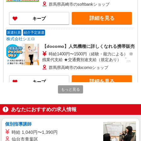
+゜ 入社祝い金10万円支給(規定有) お友達を紹介
群馬県高崎市のsoftbankショップ
頂くと, インセンティブ支給(規定有) ★月2回払
い・週払い可能（規程有）★ ゜・。○。・゜
詳細を見る
キープ
+゜・。○。・゜+゜
派遣社員
紹介予定派遣
株式会社シエロ
【docomo】人気機種に詳しくなれる携帯販売
時給1400円〜1500円（経験・能力による） ※
残業代支給 ★交通費別途支給（規定あり） ゜
+゜・。○。・゜+゜・。○。・゜+゜ 入社祝い金10
群馬県高崎市のdocomoショップ
万円支給(規定有) お友達を紹介頂くと, インセンテ
ィブ支給(規定有) ★月2回払い・週払い可能（規程
詳細を見る
キープ
有）★ ゜・。○。・゜+゜・。○。・゜+゜
もっと見る
派遣社員
紹介予定派遣
株式会社シエロ
あなたにおすすめの求人情報
【au】人気機種に詳しくなれる携帯販売
時給1450円〜 ※残業代支給 ★交通費別途支給
（規定あり） ゜+゜・。○。・゜+゜・。○。・゜
個別指導講師
+゜ 入社祝い金10万円支給(規定有) お友達を紹介
群馬県高崎市のauショップ
時給 1,040円〜1,390円
頂くと, インセンティブ支給(規定有) ★月2回払
仙台市青葉区
い・週払い可能（規程有）★ ゜・。○。・゜