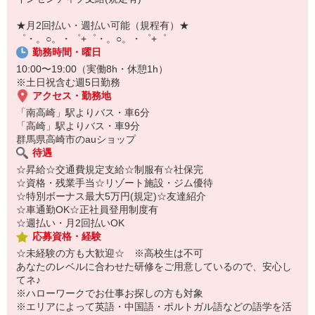
￣￣￣￣￣￣￣￣￣
自宅に居ながらスマホでカンタン面接OK！
★月2回払い・週払い可能（規程有）★
オンライン面談なのでスピード対応。
゜・。○。・゜+゜・。○。・゜+゜
勤務時間・曜日
10:00〜19:00（実働8h・休憩1h）
※土日祝含む週5日勤務
アクセス・勤務地
「南高崎」駅よりバス・車6分
「高崎」駅よりバス・車9分
群馬県高崎市のauショップ
待遇
☆昇給☆交通費規定支給☆制服有☆社保完
☆資格・残業手当☆リゾート施設・ジム優待
☆特別ボーナス最大5万円(規定)☆友達紹介
☆車通勤OK☆正社員登用制度有
☆週払い・月2回払いOK
応募資格・経験
☆未経験の方も大歓迎☆ ※高校生は不可
あなたのレベルに合わせた研修をご用意しているので、安心し
てネ♪
※ハローワークでお仕事お探しの方も対象
※エリアによって英語・中国語・ポルトガル語などの語学を活