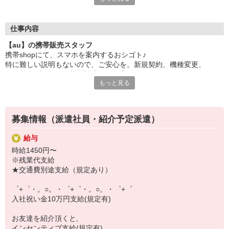
日々変わる専門知識を覚えるのはやっぱり大変。
でも心配ご無用！
仕事内容
シエロのご紹介するお店は、チームワークが良く
【au】の携帯販売スタッフ
お互いに教え合ったり、フォローしあったりする
携帯shopにて、スマホを案内するおシゴト♪
和気あいあいとした人間関係がある店舗ばかり！
特に難しい説明もないので、ご安心を。新規契約、機種変更、
皆で一緒にステップアップしましょう♪
各種料金プランのご相談対応・ご提案などをお願いします。
もっと見る
【選べるお仕事いろいろ】
初めての方でも安心♪
￣￣￣￣￣￣￣￣￣￣￣
あなた専属のコーディネーターが親切・丁寧にフォローするので、
▼オフィスワーク
満足度◎
事務、経理、データ入力、コールセンター、受付
募集情報（派遣社員・紹介予定派遣）
▼工場・製造・軽作業系
■携帯やインターネット販売業務
機械/食品製造・梱包・仕分け・加工・組立・検査
給与
docomo(ドコモ)/au(エーユー)・KDDI/softbank(ソフトバンク)など
▼美容系
時給1450円〜
の大手キャリアから
眉毛サロンのアイブロウ・ネイリスト・エステ
※残業代支給
ワイモバイル(Y!mobille)、楽天モバイル、UQなど格安スマホまで幅
▼営業・販売
★交通費別途支給（規定あり）
広く紹介可能♪
法人営業・アパレル販売・個別指導塾・人材紹介
人気のApple（アップル）店舗もございます！
▼人気案件も多数♪
゜+゜・。○。・゜+゜・。○。・゜+゜
短期・期間限定・オープニング・官公庁案件
入社祝い金10万円支給(規定有)
上場/優良/大手企業など
お友達を紹介頂くと,
【スマホ面接実施中】
インセンティブ支給(規定有)