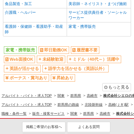
食品製造・加工
美容師・ネイリスト・まつげ施術
バイク通勤OK
交通費支給
介護職・ヘルパー
サービス提供責任者・ソーシャル
社会保険あり
入社祝い金あり
ワーカー
各種手当（家族・役職・インセン
制服貸与
看護師・保健師・看護助手・助産
家電・携帯販売
ティブなど）あり
師
社員登用あり
同じ職種から求人を探す
家電・携帯販売
即日勤務OK
履歴書不要
販売・接客サービス
Web面接OK
未経験歓迎
ミドル（40代～）活躍中
家電・携帯販売
英語が活かせる
語学力を活かせる（英語以外）
同じ特徴から求人を探す
ボーナス・賞与あり
昇給あり
もっと見る
未経験歓迎
ミドル（40代～）活躍中
アルバイト・バイト・求人TOP
英語が活かせる
関東
ボーナス・賞与あり
群馬県
高崎市
株式会社シエロの
日払い
車通勤OK
アルバイト・バイト・求人TOP
群馬県の路線
北陸新幹線
高崎(ＪＲ)駅
交通費支給
社会保険あり
職種・条件一覧
販売・接客サービス
関東
群馬県
高崎市
株式会社シ
社員登用あり
掲載ご希望のお客様へ
よくある質問