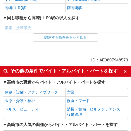
高崎(ＪＲ)駅
南高崎駅
同じ職種から高崎(ＪＲ)駅の求人を探す
家電・携帯販売
関連する条件をもっと見る
同じ雇用形態から高崎(ＪＲ)駅の求人を探す
派遣社員
紹介予定派遣
同じ特徴から高崎(ＪＲ)駅の求人を探す
ID：AE0807948573
即日勤務OK
履歴書不要
その他の条件でバイト・アルバイト・パートを探す
Web面接OK
未経験歓迎
高崎市の職種からバイト・アルバイト・パートを探す
ミドル（40代～）活躍中
英語が活かせる
建築・設備・アクティブワーク
営業
語学力を活かせる（英語以外）
ボーナス・賞与あり
医療・介護・福祉
飲食・フード
昇給あり
日払い
ヘルス・ビューティー
清掃・警備・ビルメンテナンス・
週払い
10時～勤務OK
設備管理
髪型・髪色自由
ネイルOK
高崎市の人気の職種からバイト・アルバイト・パートを探す
ピアスOK
車通勤OK