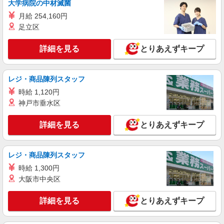
大学病院の中材滅菌
月給210,000〜350,000円 ※経験・能力に応じ
月給 254,160円
て優遇します ＜各種手当＞ ・残業手当
足立区
群馬県高崎市吉井町池1479-24
詳細を見る
とりあえずキープ
詳細を見る
キープ
正社員
レジ・商品陳列スタッフ
ドコモショップ 吉井店
時給 1,120円
ドコモショップ吉井店の窓口スタッフ
神戸市垂水区
月給200,000〜350,000円 ※経験・能力に応じ
て優遇します ＜各種手当＞ ・残業手当
詳細を見る
とりあえずキープ
群馬県高崎市吉井町池1479-24
詳細を見る
キープ
レジ・商品陳列スタッフ
時給 1,300円
大阪市中央区
詳細を見る
とりあえずキープ