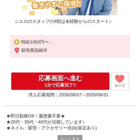
シエロのスタッフの9割は未経験からのスタート♪
時給1450円〜
※残業代支給
群馬県高崎市
★交通費別途支給（規定あり）
゜+゜・。○。・゜+゜・。○。・゜+゜
入社祝い金10万円支給(規定有)
応募画面へ進む
お友達を紹介頂くと,
1分で応募完了!!
キープ
インセンティブ支給(規定有)
求人応募期間：2026/08/07～2026/08/31
★月2回払い・週払い可能（規程有）★
゜・。○。・゜+゜・。○。・゜+゜
★即日勤務OK！履歴書不要★
★20代・30代・40代が活躍しています♪
★ネイル・髪型・アクセサリー自由(規定あり)
もっと見る
新しい機種やプラン。