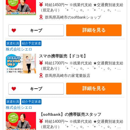
時給1450円〜 ※残業代支給 ★交通費別途支給
（規定あり） ゜+゜・。○。・゜+゜・。○。・゜
+゜ 入社祝い金10万円支給(規定有) お友達を紹介
群馬県高崎市のsoftbankショップ
頂くと, インセンティブ支給(規定有) ★月2回払
い・週払い可能（規程有）★ ゜・。○。・゜
詳細を見る
キープ
+゜・。○。・゜+゜
派遣社員
紹介予定派遣
株式会社シエロ
スマホ携帯販売【ドコモ】
時給1700円〜 ※残業代支給 ★交通費別途支給
（規定あり） ゜+゜・。○。・゜+゜・。○。・゜
+゜ 入社祝い金10万円支給(規定有) お友達を紹介
群馬県高崎市の家電量販店
頂くと, インセンティブ支給(規定有) ★月2回払
い・週払い可能（規程有）★ ゜・。○。・゜
詳細を見る
キープ
+゜・。○。・゜+゜
派遣社員
紹介予定派遣
株式会社シエロ
【softbank】の携帯販売スタッフ
時給1400円〜 ※残業代支給 ★交通費別途支給
（規定あり） ゜+゜・。○。・゜+゜・。○。・゜