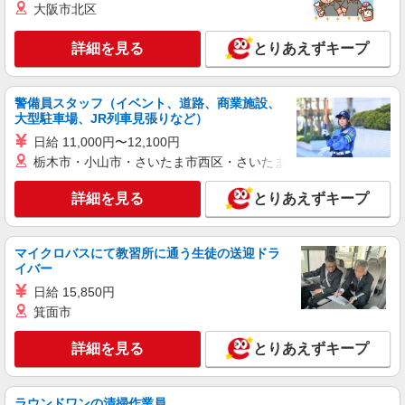
大阪市北区
時給：2,000円 ※評価により昇給あり ※残業
手当（100％支給） 月収例：2,000円×8時間×17日
詳細を見る
とりあえずキープ
＝272,000円 ※交通費全額支給（公共交通機関利
群馬県高崎市 ※ご自宅から無理なく通勤でき
用/私有車不可）
る範囲のSoftBankショップやショッピングモール
などのイベント会場でご勤務いただきます。 ※勤
警備員スタッフ（イベント、道路、商業施設、
務先は担当するイベント会場により異なります
詳細を見る
キープ
大型駐車場、JR列車見張りなど）
が、いずれもご自宅から通勤可能な範囲で決定し
ます。 ※※転居を伴う転勤はありません。
日給 11,000円〜12,100円
アルバイト
パート
栃木市・小山市・さいたま市西区・さいたま市岩槻区・久喜市・
ドコモショップサテライト 高崎オーパ店
ドコモショップサテライト 高崎オーパ店の窓
詳細を見る
とりあえずキープ
口スタッフ
時給1,100円〜＋インセンティブあり
マイクロバスにて教習所に通う生徒の送迎ドラ
群馬県高崎市八島町46-1 6F ※入社後1〜2ヶ月
イバー
は店舗にて研修を行います。 研修店舗は希望を
考慮し、相談の上決めましょう。
日給 15,850円
詳細を見る
キープ
箕面市
詳細を見る
とりあえずキープ
正社員
ドコモショップサテライト 高崎オーパ店
ドコモショップサテライト オ高崎オーパ店の
ラウンドワンの清掃作業員