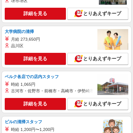
堺市堺区
派遣社員
紹介予定派遣
株式会社シエロ
詳細を見る
とりあえずキープ
携帯販売スタッフ【au】
時給1550円〜 ※残業代支給 ★交通費別途支給
（上限800円/日） ゜+゜・。○。・゜+゜・。
大学病院の清掃
○。・゜+゜ 入社祝い金10万円支給(規定有) お友達
群馬県高崎市の家電量販店
月給 273,650円
を紹介頂くと, インセンティブ支給(規定有) ★月2
回払い・週払い可能（規程有）★ ゜・。○。・゜
品川区
詳細を見る
キープ
+゜・。○。・゜+゜
詳細を見る
とりあえずキープ
アルバイト
パート
株式会社シー・アイ・シー
リユース家電の販売スタッフ
ベルク各店での店内スタッフ
時給1,070円〜 ※研修中も時給は変わりません
時給 1,065円
古河市・佐野市・前橋市・高崎市・伊勢崎市・太田市・館林市・
再楽館 高崎本店 群馬県高崎市飯塚町440-3
詳細を見る
とりあえずキープ
詳細を見る
キープ
契約社員
職業紹介
ビルの清掃スタッフ
SBモバイルサービス株式会社
時給 1,200円〜1,200円
イベント案内スタッフ（通信サービスのPR）