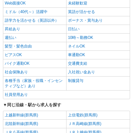
Web面接OK
未経験歓迎
ミドル（40代～）活躍中
英語が活かせる
語学力を活かせる（英語以外）
ボーナス・賞与あり
昇給あり
日払い
週払い
10時～勤務OK
髪型・髪色自由
ネイルOK
ピアスOK
車通勤OK
バイク通勤OK
交通費支給
社会保険あり
入社祝い金あり
各種手当（家族・役職・インセン
制服貸与
ティブなど）あり
社員登用あり
同じ沿線・駅から求人を探す
上越新幹線(群馬県)
上信電鉄(群馬県)
北陸新幹線(群馬県)
ＪＲ高崎線(群馬県)
ＪＲ八高線(群馬県)
ＪＲ上越線(群馬県)