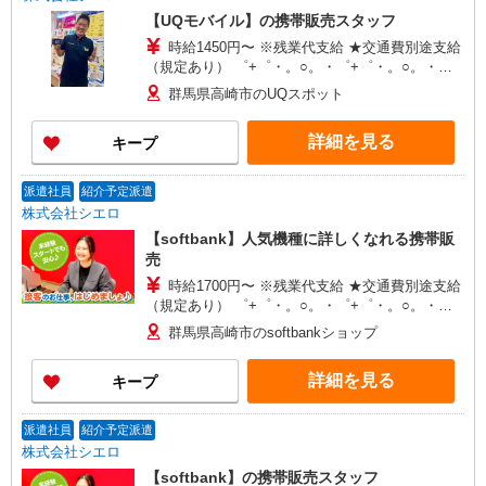
【UQモバイル】の携帯販売スタッフ
時給1450円〜 ※残業代支給 ★交通費別途支給
（規定あり） ゜+゜・。○。・゜+゜・。○。・゜
+゜ 入社祝い金10万円支給(規定有) お友達を紹介
群馬県高崎市のUQスポット
頂くと, インセンティブ支給(規定有) ★月2回払
い・週払い可能（規程有）★ ゜・。○。・゜
詳細を見る
キープ
+゜・。○。・゜+゜
派遣社員
紹介予定派遣
株式会社シエロ
【softbank】人気機種に詳しくなれる携帯販
売
時給1700円〜 ※残業代支給 ★交通費別途支給
（規定あり） ゜+゜・。○。・゜+゜・。○。・゜
+゜ 入社祝い金10万円支給(規定有) お友達を紹介
群馬県高崎市のsoftbankショップ
頂くと, インセンティブ支給(規定有) ★月2回払
い・週払い可能（規程有）★ ゜・。○。・゜
詳細を見る
キープ
+゜・。○。・゜+゜
派遣社員
紹介予定派遣
株式会社シエロ
【softbank】の携帯販売スタッフ