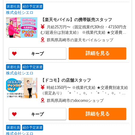
派遣社員
紹介予定派遣
株式会社シエロ
【楽天モバイル】の携帯販売スタッフ
月給25万円〜（固定残業代30h分・47150円含
む/超過分は別途支給） ※残業代支給 ★交通費別
途支給（規定あり） ゜+゜・。○。・゜+゜・。
群馬県高崎市の楽天モバイルショップ
○。・゜+゜ 入社祝い金10万円支給(規定有) お友達
を紹介頂くと, インセンティブ支給(規定有) ゜・。
詳細を見る
キープ
○。・゜+゜・。○。・゜+゜
派遣社員
紹介予定派遣
株式会社シエロ
【ドコモ】の店舗スタッフ
時給1350円〜 ※残業代支給 ★交通費別途支給
（規定あり） ゜+゜・。○。・゜+゜・。○。・゜
+゜ 入社祝い金10万円支給(規定有) お友達を紹介
群馬県高崎市のdocomoショップ
頂くと, インセンティブ支給(規定有) ★月2回払
い・週払い可能（規程有）★ ゜・。○。・゜
詳細を見る
キープ
+゜・。○。・゜+゜
派遣社員
紹介予定派遣
株式会社シエロ