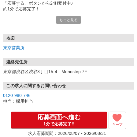
「応募する」ボタンから24H受付中♪
約1分で応募完了！
もっと見る
■電話応募の場合
電話応募も歓迎！（受付:10:00〜20:00）
土日祝も受付中♪
地図
【選考フロー】
東京営業所
①応募から3営業日を目安に、メールorお電話でご連絡します。
②面接日時を決定！「0120」から始まる電話番号からご連絡します
★スマホでWEB面接（LINEなど）・出張面接・事務所面接と選べま
連絡先住所
す
東京都渋谷区渋谷3丁目15-4 Monostep 7F
③面接実施（履歴書不要）
④勤務開始（スタート日は応相談）
※ご希望があれば、職場見学の調整もOKです！
この求人に関するお問い合わせ
0120-980-746
お気軽にご応募ください♪
担当：採用担当
応募画面へ進む
1分で応募完了!!
キープ
求人応募期間：2026/08/07～2026/08/31