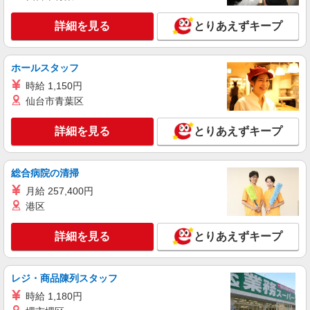
詳細を見る
キープ
+゜・。○。・゜+゜
詳細を見る
とりあえずキープ
派遣社員
紹介予定派遣
株式会社シエロ
ホールスタッフ
スマホ携帯販売【エーユー】
時給 1,150円
時給1630円〜 ※残業代支給 ★交通費別途支給
（規定あり） ゜+゜・。○。・゜+゜・。○。・゜
仙台市青葉区
+゜ 入社祝い金10万円支給(規定有) お友達を紹介
群馬県高崎市の家電量販店
頂くと, インセンティブ支給(規定有) ★月2回払
詳細を見る
とりあえずキープ
い・週払い可能（規程有）★ ゜・。○。・゜
詳細を見る
キープ
+゜・。○。・゜+゜
総合病院の清掃
派遣社員
紹介予定派遣
月給 257,400円
株式会社シエロ
港区
【docomo】の携帯販売スタッフ
時給1400円〜 ※残業代支給 ★交通費別途支給
詳細を見る
とりあえずキープ
（規定あり） ゜+゜・。○。・゜+゜・。○。・゜
+゜ 入社祝い金10万円支給(規定有) お友達を紹介
群馬県高崎市のdocomoショップ
頂くと, インセンティブ支給(規定有) ★月2回払
い・週払い可能（規程有）★ ゜・。○。・゜
レジ・商品陳列スタッフ
詳細を見る
キープ
+゜・。○。・゜+゜
時給 1,180円