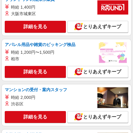
窓口スタッフ
時給 1,400円
月給210,000〜350,000円 ※経験・能力に応じ
大阪市城東区
て優遇します ＜各種手当＞ ・残業手当
群馬県高崎市八島町46-1 6F ※入社後1〜2ヶ月
詳細を見る
は吉井店（群馬県高崎市吉井町池1479-24）にて研
とりあえずキープ
修を行います
詳細を見る
キープ
アパレル用品や雑貨のピッキング検品
時給 1,200円〜1,500円
正社員
柏市
ドコモショップサテライト 高崎オーパ店
ドコモショップサテライト高崎オーパ店の窓口
詳細を見る
スタッフ
とりあえずキープ
月給200,000〜350,000円 ※経験・能力に応じ
て優遇します ＜各種手当＞ ・残業手当
マンションの受付・案内スタッフ
群馬県高崎市八島町46-1 6F
時給 2,000円
渋谷区
詳細を見る
キープ
詳細を見る
とりあえずキープ
正社員
ドコモショップ 吉井店
ドコモショップ吉井店の窓口スタッフ