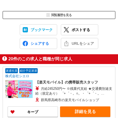
閲覧履歴を見る
ブックマーク
ポストする
シェアする
URLをシェア
20
件のこの求人と職種が同じ求人
派遣社員
紹介予定派遣
株式会社シエロ
【楽天モバイル】の携帯販売スタッフ
月給245250円〜 ※残業代支給 ★交通費別途支
給（規定あり） ゜+゜・。○。・゜+゜・。
○。・゜+゜ 入社祝い金10万円支給(規定有) お友達
群馬県高崎市の楽天モバイルショップ
を紹介頂くと, インセンティブ支給(規定有) ゜・。
○。・゜+゜・。○。・゜+゜
詳細を見る
キープ