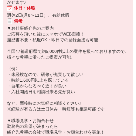
かせます♪
休日・休暇
週休2日(月8〜11日）、有給休暇
備考
▼お仕事紹介先のご案内
ご応募を頂いた後にスマホでWEB面接！
履歴書不要・私服OK・即日での登録面接も可能
全国47都道府県で約5,000件以上の案件を扱っておりますので、
様々な希望に沿ったご提案が可能。
〈例〉
・未経験なので、研修が充実して欲しい
・時給1,600円以上を探している
・自宅からなるべく近くが良い
・入社開始日を相談出来る先が良い
など、面接時にお気軽に相談ください♪
※経験が有る方は土日休み・時短等も相談可能です
▼職場見学・お顔合わせ
勤務先の希望が決まったら
紹介先希望の会社で職場見学・お顔合わせを実施！