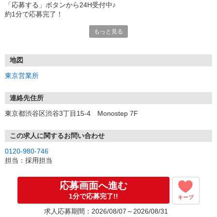
「応募する」ボタンから24H受付中♪
約1分で応募完了！
もっと見る
■電話応募の場合
電話応募も歓迎！（受付:10:00〜20:00）
土日祝も受付中♪
地図
【選考フロー】
東京営業所
①応募から3営業日を目安に、メールorお電話でご連絡します。
②面接日時を決定！「0120」から始まる電話番号からご連絡します
★スマホでWEB面接（LINEなど）・出張面接・事務所面接と選べま
連絡先住所
す
東京都渋谷区渋谷3丁目15-4 Monostep 7F
③面接実施（履歴書不要）
④勤務開始（スタート日は応相談）
※ご希望があれば、職場見学の調整もOKです！
この求人に関するお問い合わせ
0120-980-746
お気軽にご応募ください♪
担当：採用担当
応募画面へ進む
1分で応募完了!!
キープ
求人応募期間：2026/08/07～2026/08/31