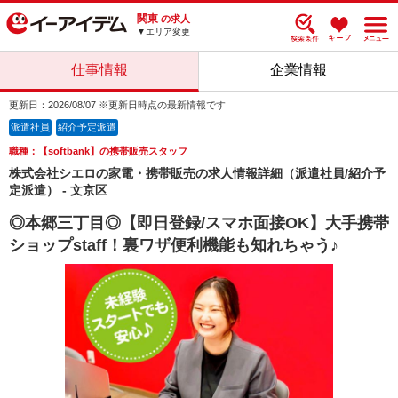
関東
の求人
▼エリア変更
仕事情報
企業情報
更新日：2026/08/07 ※更新日時点の最新情報です
派遣社員
紹介予定派遣
職種：【softbank】の携帯販売スタッフ
株式会社シエロの家電・携帯販売の求人情報詳細（派遣社員/紹介予
定派遣） - 文京区
◎本郷三丁目◎【即日登録/スマホ面接OK】大手携帯
ショップstaff！裏ワザ便利機能も知れちゃう♪