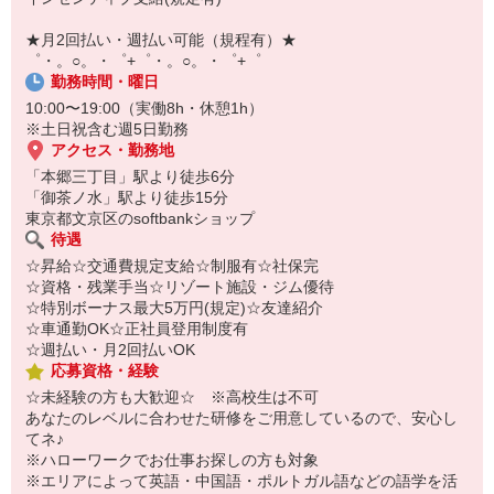
￣￣￣￣￣￣￣￣￣
自宅に居ながらスマホでカンタン面接OK！
★月2回払い・週払い可能（規程有）★
オンライン面談なのでスピード対応。
゜・。○。・゜+゜・。○。・゜+゜
勤務時間・曜日
10:00〜19:00（実働8h・休憩1h）
※土日祝含む週5日勤務
アクセス・勤務地
「本郷三丁目」駅より徒歩6分
「御茶ノ水」駅より徒歩15分
東京都文京区のsoftbankショップ
待遇
☆昇給☆交通費規定支給☆制服有☆社保完
☆資格・残業手当☆リゾート施設・ジム優待
☆特別ボーナス最大5万円(規定)☆友達紹介
☆車通勤OK☆正社員登用制度有
☆週払い・月2回払いOK
応募資格・経験
☆未経験の方も大歓迎☆ ※高校生は不可
あなたのレベルに合わせた研修をご用意しているので、安心し
てネ♪
※ハローワークでお仕事お探しの方も対象
※エリアによって英語・中国語・ポルトガル語などの語学を活