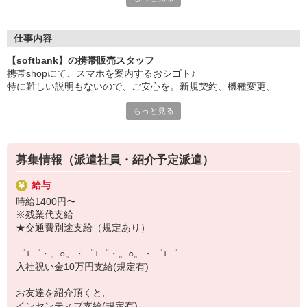
日々変わる専門知識を覚えるのはやっぱり大変。
でも心配ご無用！
仕事内容
シエロのご紹介するお店は、チームワークが良く
【softbank】の携帯販売スタッフ
お互いに教え合ったり、フォローしあったりする
携帯shopにて、スマホを案内するおシゴト♪
和気あいあいとした人間関係がある店舗ばかり！
特に難しい説明もないので、ご安心を。新規契約、機種変更、
皆で一緒にステップアップしましょう♪
各種料金プランのご相談対応・ご提案などをお願いします。
もっと見る
【選べるお仕事いろいろ】
初めての方でも安心♪
￣￣￣￣￣￣￣￣￣￣￣
あなた専属のコーディネーターが親切・丁寧にフォローするので、
▼オフィスワーク
満足度◎
事務、経理、データ入力、コールセンター、受付
募集情報（派遣社員・紹介予定派遣）
▼工場・製造・軽作業系
■携帯やインターネット販売業務
機械/食品製造・梱包・仕分け・加工・組立・検査
給与
docomo(ドコモ)/au(エーユー)・KDDI/softbank(ソフトバンク)など
▼美容系
時給1400円〜
の大手キャリアから
眉毛サロンのアイブロウ・ネイリスト・エステ
※残業代支給
ワイモバイル(Y!mobille)、楽天モバイル、UQなど格安スマホまで幅
▼営業・販売
★交通費別途支給（規定あり）
広く紹介可能♪
法人営業・アパレル販売・個別指導塾・人材紹介
人気のApple（アップル）店舗もございます！
▼人気案件も多数♪
゜+゜・。○。・゜+゜・。○。・゜+゜
短期・期間限定・オープニング・官公庁案件
入社祝い金10万円支給(規定有)
上場/優良/大手企業など
お友達を紹介頂くと,
【スマホ面接実施中】
インセンティブ支給(規定有)