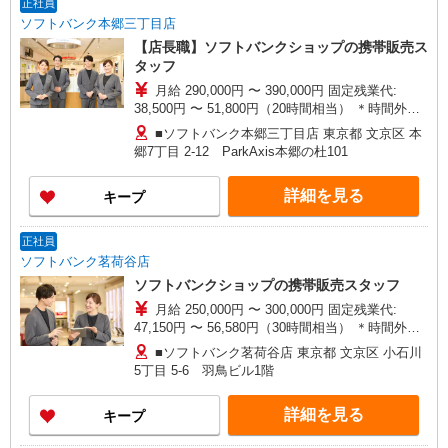
正社員
ソフトバンク本郷三丁目店
【店長職】ソフトバンクショップの携帯販売ス
タッフ
月給 290,000円 〜 390,000円 固定残業代:
38,500円 〜 51,800円（20時間相当） ＊時間外手
当は時間外労働の有無にかかわらず、固定残業代
■ソフトバンク本郷三丁目店 東京都 文京区 本
として支給し、 相当時間を超える時間外労働は法
郷7丁目 2‐12 ParkAxis本郷の杜101
定通り追加で支給します。固定残業代の金額は月
給に応じ設定します 試用期間あり 2ヶ月 ※経験・
詳細を見る
キープ
能力による 【試用期間】月給 290000 円 〜
390000 円
正社員
ソフトバンク茗荷谷店
ソフトバンクショップの携帯販売スタッフ
月給 250,000円 〜 300,000円 固定残業代:
47,150円 〜 56,580円（30時間相当） ＊時間外手
当は時間外労働の有無にかかわらず、固定残業代
■ソフトバンク茗荷谷店 東京都 文京区 小石川
として支給し、相当時間を超える時間外労働分は
5丁目 5‐6 羽鳥ビル1階
法定どおり追加で支給します。 試用期間あり 1ヶ
月 月給25万円以上 ※経験・能力による 【試用期
詳細を見る
キープ
間】月給 250000 円 〜 300000 円