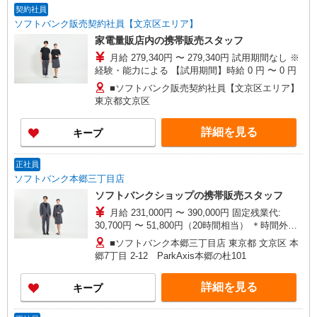
契約社員
ソフトバンク販売契約社員【文京区エリア】
家電量販店内の携帯販売スタッフ
月給 279,340円 〜 279,340円 試用期間なし ※
経験・能力による 【試用期間】時給 0 円 〜 0 円
■ソフトバンク販売契約社員【文京区エリア】
東京都文京区
詳細を見る
キープ
正社員
ソフトバンク本郷三丁目店
ソフトバンクショップの携帯販売スタッフ
月給 231,000円 〜 390,000円 固定残業代:
30,700円 〜 51,800円（20時間相当） ＊時間外手
当は時間外労働の有無にかかわらず、固定残業代
■ソフトバンク本郷三丁目店 東京都 文京区 本
として支給し、 相当時間を超える時間外労働は法
郷7丁目 2‐12 ParkAxis本郷の杜101
定通り追加で支給します。固定残業代の金額は月
給に応じ設定します 試用期間あり 2ヶ月 ※経験・
詳細を見る
キープ
能力による 【試用期間】月給 231000 円 〜
390000 円