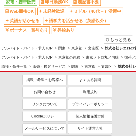
家電・携帯販売
即日勤務OK
履歴書不要
同じ職種から求人を探す
Web面接OK
未経験歓迎
ミドル（40代～）活躍中
販売・接客サービス
英語が活かせる
語学力を活かせる（英語以外）
家電・携帯販売
ボーナス・賞与あり
昇給あり
もっと見る
同じ特徴から求人を探す
アルバイト・バイト・求人TOP
関東
東京都
文京区
株式会社シエロの
未経験歓迎
ミドル（40代～）活躍中
アルバイト・バイト・求人TOP
東京都の路線
東京メトロ丸ノ内線
御茶ノ
英語が活かせる
ボーナス・賞与あり
職種・条件一覧
販売・接客サービス
関東
東京都
文京区
株式会社シ
日払い
車通勤OK
交通費支給
社会保険あり
掲載ご希望のお客様へ
よくある質問
社員登用あり
お問い合わせ
利用規約
リンクについて
プライバシーポリシー
Cookieポリシー
個人情報保護方針
メールサービスについて
サイト運営会社