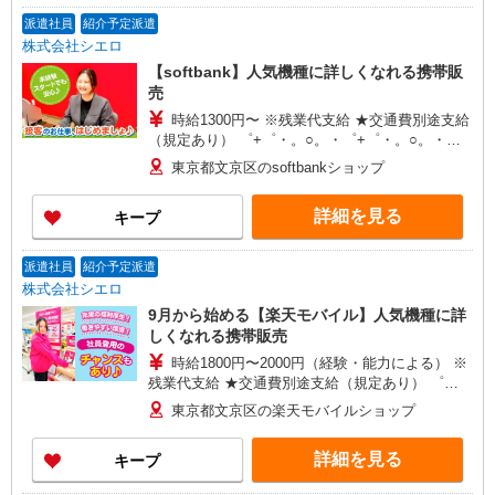
派遣社員
紹介予定派遣
株式会社シエロ
【softbank】人気機種に詳しくなれる携帯販
売
時給1300円〜 ※残業代支給 ★交通費別途支給
（規定あり） ゜+゜・。○。・゜+゜・。○。・゜
+゜ 入社祝い金10万円支給(規定有) お友達を紹介
東京都文京区のsoftbankショップ
頂くと, インセンティブ支給(規定有) ★月2回払
い・週払い可能（規程有）★ ゜・。○。・゜
詳細を見る
キープ
+゜・。○。・゜+゜
派遣社員
紹介予定派遣
株式会社シエロ
9月から始める【楽天モバイル】人気機種に詳
しくなれる携帯販売
時給1800円〜2000円（経験・能力による） ※
残業代支給 ★交通費別途支給（規定あり） ゜
+゜・。○。・゜+゜・。○。・゜+゜ 入社祝い金10
東京都文京区の楽天モバイルショップ
万円支給(規定有) お友達を紹介頂くと, インセンテ
ィブ支給(規定有) ★月2回払い・週払い可能（規程
詳細を見る
キープ
有）★ ゜・。○。・゜+゜・。○。・゜+゜