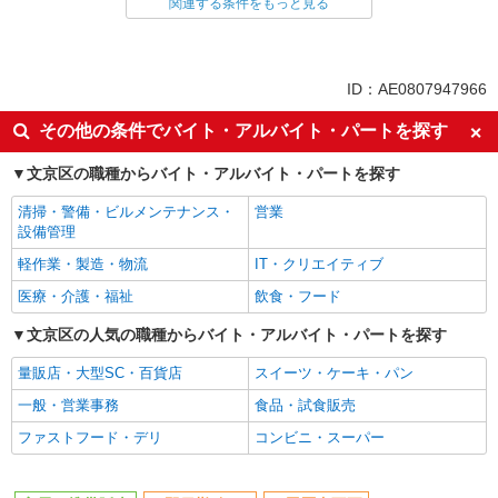
関連する条件をもっと見る
同じ雇用形態から御茶ノ水駅の求人を探す
派遣社員
紹介予定派遣
同じ特徴から御茶ノ水駅の求人を探す
ID：AE0807947966
即日勤務OK
履歴書不要
その他の条件でバイト・アルバイト・パートを探す
Web面接OK
未経験歓迎
文京区の職種からバイト・アルバイト・パートを探す
ミドル（40代～）活躍中
英語が活かせる
清掃・警備・ビルメンテナンス・
営業
語学力を活かせる（英語以外）
ボーナス・賞与あり
設備管理
昇給あり
日払い
軽作業・製造・物流
IT・クリエイティブ
週払い
10時～勤務OK
医療・介護・福祉
飲食・フード
髪型・髪色自由
ネイルOK
文京区の人気の職種からバイト・アルバイト・パートを探す
ピアスOK
車通勤OK
量販店・大型SC・百貨店
スイーツ・ケーキ・パン
バイク通勤OK
交通費支給
一般・営業事務
食品・試食販売
社会保険あり
入社祝い金あり
ファストフード・デリ
コンビニ・スーパー
各種手当（家族・役職・インセン
制服貸与
ティブなど）あり
社員登用あり