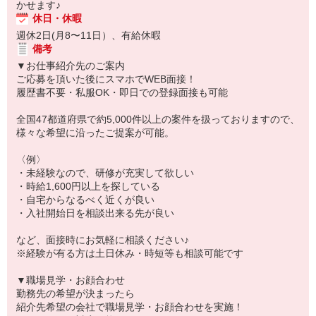
かせます♪
休日・休暇
週休2日(月8〜11日）、有給休暇
備考
▼お仕事紹介先のご案内
ご応募を頂いた後にスマホでWEB面接！
履歴書不要・私服OK・即日での登録面接も可能
全国47都道府県で約5,000件以上の案件を扱っておりますので、
様々な希望に沿ったご提案が可能。
〈例〉
・未経験なので、研修が充実して欲しい
・時給1,600円以上を探している
・自宅からなるべく近くが良い
・入社開始日を相談出来る先が良い
など、面接時にお気軽に相談ください♪
※経験が有る方は土日休み・時短等も相談可能です
▼職場見学・お顔合わせ
勤務先の希望が決まったら
紹介先希望の会社で職場見学・お顔合わせを実施！