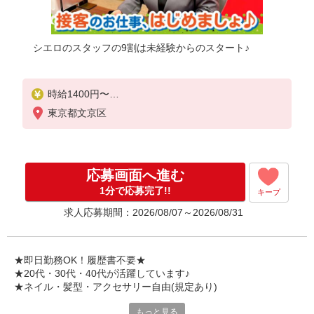
シエロのスタッフの9割は未経験からのスタート♪
時給1400円〜
※残業代支給
東京都文京区
★交通費別途支給（規定あり）
゜+゜・。○。・゜+゜・。○。・゜+゜
入社祝い金10万円支給(規定有)
応募画面へ進む
お友達を紹介頂くと,
1分で応募完了!!
キープ
インセンティブ支給(規定有)
求人応募期間：2026/08/07～2026/08/31
★月2回払い・週払い可能（規程有）★
゜・。○。・゜+゜・。○。・゜+゜
★即日勤務OK！履歴書不要★
★20代・30代・40代が活躍しています♪
★ネイル・髪型・アクセサリー自由(規定あり)
もっと見る
新しい機種やプラン。