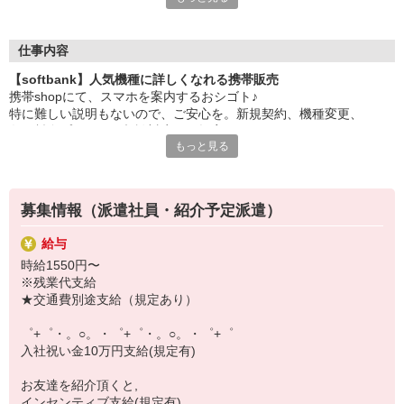
大手キャリアの店舗勤務なので安心・安定！
一度身に着けた知識は、
ずっと先まで役に立ちます！
仕事内容
【softbank】人気機種に詳しくなれる携帯販売
丁寧な研修もあるので、
携帯shopにて、スマホを案内するおシゴト♪
みなさんから働きやすいと好評です♪
特に難しい説明もないので、ご安心を。新規契約、機種変更、
最新アプリ事情やお得なプラン、
各種料金プランのご相談対応・ご提案などをお願いします。
スマホの裏ワザを学べるチャンス♪
もっと見る
初めての方でも安心♪
【選べるお仕事いろいろ】
あなた専属のコーディネーターが親切・丁寧にフォローするので、
￣￣￣￣￣￣￣￣￣￣￣
満足度◎
▼オフィスワーク
募集情報（派遣社員・紹介予定派遣）
事務、経理、データ入力、コールセンター、受付
■携帯やインターネット販売業務
▼工場・製造・軽作業系
給与
docomo(ドコモ)/au(エーユー)・KDDI/softbank(ソフトバンク)など
機械/食品製造・梱包・仕分け・加工・組立・検査
時給1550円〜
の大手キャリアから
▼美容系
※残業代支給
ワイモバイル(Y!mobille)、楽天モバイル、UQなど格安スマホまで幅
眉毛サロンのアイブロウ・ネイリスト・エステ
★交通費別途支給（規定あり）
広く紹介可能♪
▼営業・販売
人気のApple（アップル）店舗もございます！
法人営業・アパレル販売・個別指導塾・人材紹介
゜+゜・。○。・゜+゜・。○。・゜+゜
▼人気案件も多数♪
入社祝い金10万円支給(規定有)
短期・期間限定・オープニング・官公庁案件
上場/優良/大手企業など
お友達を紹介頂くと,
インセンティブ支給(規定有)