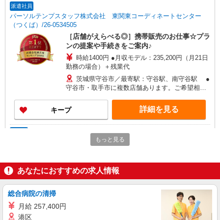
派遣社員
パーソルテンプスタッフ株式会社 東関東コーディネートセンター
（つくば）/26-0534505
［店舗がえらべる◎］携帯販売のお仕事☆プラ
ンの提案や手続きをご案内♪
時給1400円 ●月収モデル：235,200円（月21日
勤務の場合）＋残業代
茨城県守谷市／最寄駅：守谷駅、南守谷駅 ●
守谷市・取手市に複数店舗あります。ご希望相談
できます！ ≪車通勤可≫ ●車通勤OK！敷地内
無料駐車場あります♪
詳細を見る
キープ
正社員
もっと見る
ソフトバンク守谷店
ソフトバンクショップの携帯販売スタッフ
月給 185,000円 〜 300,000円 試用期間あり 6
あなたにおすすめの求人情報
ヶ月 ※経験・能力による 【試用期間】月給
185000 円 〜 240000 円
■ソフトバンク守谷店 茨城県 守谷市 松ケ丘1
総合病院の清掃
丁目 4‐2 松ヶ丘ビル1F
月給 257,400円
詳細を見る
港区
キープ