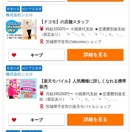
派遣社員
紹介予定派遣
株式会社シエロ
【ドコモ】の店舗スタッフ
時給1550円〜 ※残業代支給 ★交通費別途支給
（規定あり） ゜+゜・。○。・゜+゜・。○。・゜
+゜ 入社祝い金10万円支給(規定有) お友達を紹介
茨城県守谷市のdocomoショップ
頂くと, インセンティブ支給(規定有) ★月2回払
い・週払い可能（規程有）★ ゜・。○。・゜
詳細を見る
キープ
+゜・。○。・゜+゜
派遣社員
紹介予定派遣
株式会社シエロ
【楽天モバイル】人気機種に詳しくなれる携帯
販売
月給245250円〜 ※残業代支給 ★交通費別途支
給（規定あり） ゜+゜・。○。・゜+゜・。
○。・゜+゜ 入社祝い金10万円支給(規定有) お友達
茨城県守谷市の楽天モバイルショップ
を紹介頂くと, インセンティブ支給(規定有) ゜・。
○。・゜+゜・。○。・゜+゜
詳細を見る
キープ