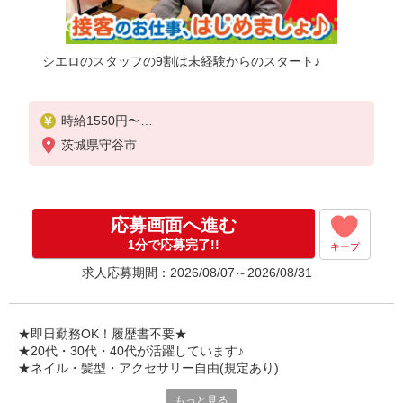
シエロのスタッフの9割は未経験からのスタート♪
時給1550円〜
※残業代支給
茨城県守谷市
★交通費別途支給（規定あり）
゜+゜・。○。・゜+゜・。○。・゜+゜
入社祝い金10万円支給(規定有)
応募画面へ進む
お友達を紹介頂くと,
1分で応募完了!!
キープ
インセンティブ支給(規定有)
求人応募期間：2026/08/07～2026/08/31
★月2回払い・週払い可能（規程有）★
゜・。○。・゜+゜・。○。・゜+゜
★即日勤務OK！履歴書不要★
★20代・30代・40代が活躍しています♪
★ネイル・髪型・アクセサリー自由(規定あり)
もっと見る
シエロのスタッフは9割が未経験スタート。