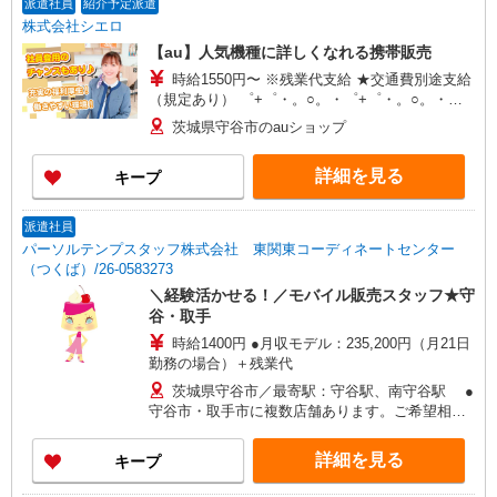
派遣社員
紹介予定派遣
株式会社シエロ
【au】人気機種に詳しくなれる携帯販売
時給1550円〜 ※残業代支給 ★交通費別途支給
（規定あり） ゜+゜・。○。・゜+゜・。○。・゜
+゜ 入社祝い金10万円支給(規定有) お友達を紹介
茨城県守谷市のauショップ
頂くと, インセンティブ支給(規定有) ★月2回払
い・週払い可能（規程有）★ ゜・。○。・゜
詳細を見る
キープ
+゜・。○。・゜+゜
派遣社員
パーソルテンプスタッフ株式会社 東関東コーディネートセンター
（つくば）/26-0583273
＼経験活かせる！／モバイル販売スタッフ★守
谷・取手
時給1400円 ●月収モデル：235,200円（月21日
勤務の場合）＋残業代
茨城県守谷市／最寄駅：守谷駅、南守谷駅 ●
守谷市・取手市に複数店舗あります。ご希望相談
できます！ ≪車通勤可≫ ●車通勤OK！敷地内
無料駐車場あります♪
詳細を見る
キープ