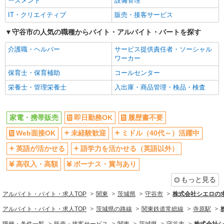
ーズメント
設備管理
日払い
週払い
IT・クリエイティブ
販売・接客サービス
10時～勤務OK
髪型・髪色自由
守谷市の人気の職種からバイト・アルバイト・パートを探す
ネイルOK
ピアスOK
介護職・ヘルパー
サービス提供責任者・ソーシャル
車通勤OK
バイク通勤OK
ワーカー
交通費支給
社会保険あり
保育士・保育補助
コールセンター
入社祝い金あり
各種手当（家族・役職・インセン
栄養士・管理栄養士
入出庫・商品管理・検品・検査
ティブなど）あり
制服貸与
社員登用あり
家電・携帯販売
即日勤務OK
履歴書不要
同じ職種から求人を探す
Web面接OK
未経験歓迎
ミドル（40代～）活躍中
販売・接客サービス
英語が活かせる
語学力を活かせる（英語以外）
家電・携帯販売
高収入・高額
ボーナス・賞与あり
同じ特徴から求人を探す
もっと見る
未経験歓迎
ミドル（40代～）活躍中
アルバイト・バイト・求人TOP
関東
茨城県
守谷市
株式会社シエロの
英語が活かせる
ボーナス・賞与あり
アルバイト・バイト・求人TOP
茨城県の路線
関東鉄道常総線
寺原駅
日払い
車通勤OK