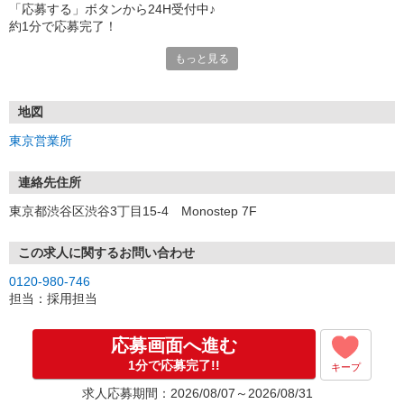
「応募する」ボタンから24H受付中♪
約1分で応募完了！
もっと見る
■電話応募の場合
電話応募も歓迎！（受付:10:00〜20:00）
土日祝も受付中♪
地図
【選考フロー】
東京営業所
①応募から3営業日を目安に、メールorお電話でご連絡します。
②面接日時を決定！「0120」から始まる電話番号からご連絡します
★スマホでWEB面接（LINEなど）・出張面接・事務所面接と選べま
連絡先住所
す
東京都渋谷区渋谷3丁目15-4 Monostep 7F
③面接実施（履歴書不要）
④勤務開始（スタート日は応相談）
※ご希望があれば、職場見学の調整もOKです！
この求人に関するお問い合わせ
0120-980-746
お気軽にご応募ください♪
担当：採用担当
応募画面へ進む
1分で応募完了!!
キープ
求人応募期間：2026/08/07～2026/08/31