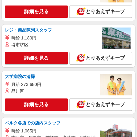
詳細を見る
とりあえずキープ
契約社員
ソフトバンク販売契約社員【守谷市エリア】
家電量販店内の携帯販売スタッフ
レジ・商品陳列スタッフ
月給 247,340円 〜 247,340円 試用期間なし ※
時給 1,180円
経験・能力による 【試用期間】時給 0 円 〜 0 円
堺市堺区
■ソフトバンク販売契約社員【守谷市エリア】
茨城県守谷市
詳細を見る
とりあえずキープ
詳細を見る
キープ
大学病院の清掃
正社員
月給 273,650円
ソフトバンク守谷店
品川区
【店長職】ソフトバンクショップの携帯販売ス
タッフ
詳細を見る
とりあえずキープ
月給 210,000円 〜 300,000円 試用期間あり 6
ヶ月 ※経験・能力による 【試用期間】月給
210000 円 〜 300000 円
■ソフトバンク守谷店 茨城県 守谷市 松ケ丘1
ベルク各店での店内スタッフ
丁目 4‐2 松ヶ丘ビル1F
時給 1,065円