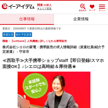
関東
の求人
▼エリア変更
仕事情報
企業情報
更新日：2026/08/07 ※更新日時点の最新情報です
派遣社員
紹介予定派遣
職種：【softbank】人気機種に詳しくなれる携帯販売
株式会社シエロの家電・携帯販売の求人情報詳細（派遣社員/紹介予
定派遣） - 守谷市
≪西取手≫大手携帯ショップstaff【即日登録/スマホ
面接OK】♪シエロは高時給＆厚待遇★