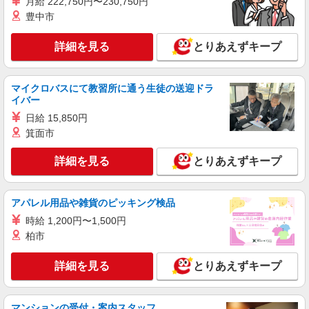
月給 222,750円〜230,750円
派遣社員
豊中市
株式会社日本パーソナルビジネス 首都圏支社（T11_149）
≪携帯販売｜家電量販店のauコーナー≫
詳細を見る
とりあえずキープ
時給1620円 ◆交通費支給（規定有）◆直雇用
へ切替後：月給259,200円＋交通費
マイクロバスにて教習所に通う生徒の送迎ドラ
茨城県守谷市松ケ丘
イバー
日給 15,850円
詳細を見る
キープ
箕面市
派遣社員
詳細を見る
とりあえずキープ
株式会社日本パーソナルビジネス 首都圏支社（T11_404）
≪携帯販売｜家電量販店のソフトバンクコーナ
ー≫
アパレル用品や雑貨のピッキング検品
時給1500円 ◆交通費規定支給
時給 1,200円〜1,500円
茨城県守谷市
柏市
詳細を見る
キープ
詳細を見る
とりあえずキープ
派遣社員
株式会社日本パーソナルビジネス 首都圏支社（KT01_01639）
マンションの受付・案内スタッフ