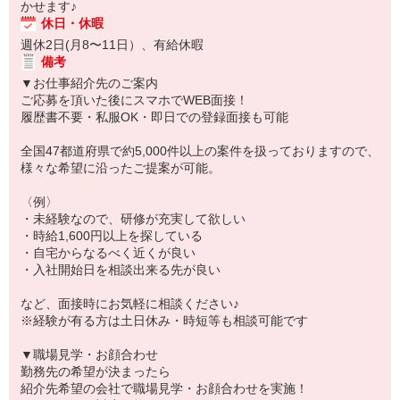
かせます♪
休日・休暇
週休2日(月8〜11日）、有給休暇
備考
▼お仕事紹介先のご案内
ご応募を頂いた後にスマホでWEB面接！
履歴書不要・私服OK・即日での登録面接も可能
全国47都道府県で約5,000件以上の案件を扱っておりますので、
様々な希望に沿ったご提案が可能。
〈例〉
・未経験なので、研修が充実して欲しい
・時給1,600円以上を探している
・自宅からなるべく近くが良い
・入社開始日を相談出来る先が良い
など、面接時にお気軽に相談ください♪
※経験が有る方は土日休み・時短等も相談可能です
▼職場見学・お顔合わせ
勤務先の希望が決まったら
紹介先希望の会社で職場見学・お顔合わせを実施！