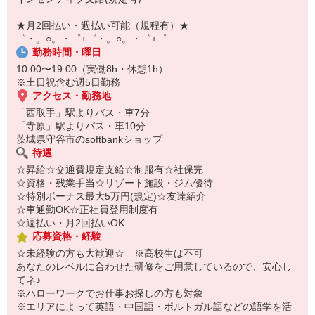
【スマホ面接実施中】
￣￣￣￣￣￣￣￣￣
★月2回払い・週払い可能（規程有）★
自宅に居ながらスマホでカンタン面接OK！
゜・。○。・゜+゜・。○。・゜+゜
オンライン面談なのでスピード対応。
勤務時間・曜日
10:00〜19:00（実働8h・休憩1h）
※土日祝含む週5日勤務
アクセス・勤務地
「西取手」駅よりバス・車7分
「寺原」駅よりバス・車10分
茨城県守谷市のsoftbankショップ
待遇
☆昇給☆交通費規定支給☆制服有☆社保完
☆資格・残業手当☆リゾート施設・ジム優待
☆特別ボーナス最大5万円(規定)☆友達紹介
☆車通勤OK☆正社員登用制度有
☆週払い・月2回払いOK
応募資格・経験
☆未経験の方も大歓迎☆ ※高校生は不可
あなたのレベルに合わせた研修をご用意しているので、安心し
てネ♪
※ハローワークでお仕事お探しの方も対象
※エリアによって英語・中国語・ポルトガル語などの語学を活