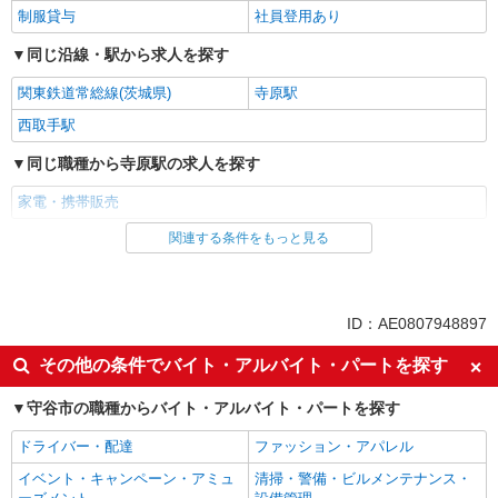
制服貸与
社員登用あり
同じ沿線・駅から求人を探す
関東鉄道常総線(茨城県)
寺原駅
西取手駅
同じ職種から寺原駅の求人を探す
家電・携帯販売
関連する条件をもっと見る
同じ雇用形態から寺原駅の求人を探す
派遣社員
紹介予定派遣
同じ特徴から寺原駅の求人を探す
ID：AE0807948897
即日勤務OK
履歴書不要
その他の条件でバイト・アルバイト・パートを探す
Web面接OK
未経験歓迎
守谷市の職種からバイト・アルバイト・パートを探す
ミドル（40代～）活躍中
英語が活かせる
ドライバー・配達
ファッション・アパレル
語学力を活かせる（英語以外）
高収入・高額
イベント・キャンペーン・アミュ
清掃・警備・ビルメンテナンス・
ボーナス・賞与あり
昇給あり