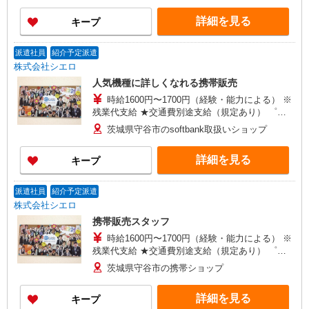
できます！ ≪車通勤可≫ ●車通勤OK！敷地内
無料駐車場あります♪
詳細を見る
キープ
派遣社員
紹介予定派遣
株式会社シエロ
人気機種に詳しくなれる携帯販売
時給1600円〜1700円（経験・能力による） ※
残業代支給 ★交通費別途支給（規定あり） ゜
+゜・。○。・゜+゜・。○。・゜+゜ 入社祝い金10
茨城県守谷市のsoftbank取扱いショップ
万円支給(規定有) お友達を紹介頂くと, インセンテ
ィブ支給(規定有) ★月2回払い・週払い可能（規程
詳細を見る
キープ
有）★ ゜・。○。・゜+゜・。○。・゜+゜
派遣社員
紹介予定派遣
株式会社シエロ
携帯販売スタッフ
時給1600円〜1700円（経験・能力による） ※
残業代支給 ★交通費別途支給（規定あり） ゜
+゜・。○。・゜+゜・。○。・゜+゜ 入社祝い金10
茨城県守谷市の携帯ショップ
万円支給(規定有) お友達を紹介頂くと, インセンテ
ィブ支給(規定有) ★月2回払い・週払い可能（規程
詳細を見る
キープ
有）★ ゜・。○。・゜+゜・。○。・゜+゜