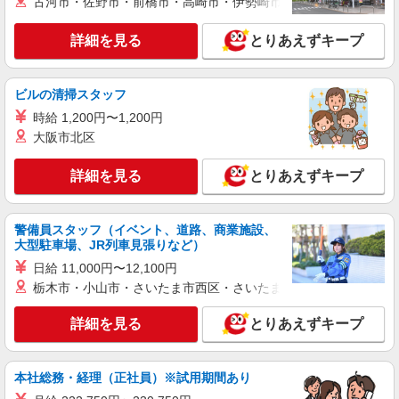
古河市・佐野市・前橋市・高崎市・伊勢崎市・太田市・館林市・
詳細を見る
キープ
詳細を見る
とりあえずキープ
契約社員
ソフトバンク守谷店
ソフトバンクショップの携帯販売スタッフ
ビルの清掃スタッフ
月給 185,000円 〜 240,000円 試用期間あり 6
時給 1,200円〜1,200円
ヶ月 ※経験・能力による 【試用期間】月給
185000 円 〜 240000 円
大阪市北区
■ソフトバンク守谷店 茨城県 守谷市 松ケ丘1
丁目 4‐2 松ヶ丘ビル1F
詳細を見る
とりあえずキープ
詳細を見る
キープ
警備員スタッフ（イベント、道路、商業施設、
派遣社員
大型駐車場、JR列車見張りなど）
株式会社日本パーソナルビジネス 首都圏支社（T11_329）
日給 11,000円〜12,100円
≪携帯販売｜家電量販店のソフトバンクコーナ
栃木市・小山市・さいたま市西区・さいたま市岩槻区・久喜市・
ー≫
時給1500円 ◆交通費規定支給
詳細を見る
とりあえずキープ
茨城県守谷市松ケ丘
詳細を見る
本社総務・経理（正社員）※試用期間あり
キープ